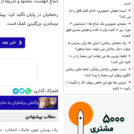
دماغ آنهاست، محدود و تدریجاً از 
است
تست هوش تصویری: کدام کلید قفل را باز
رحمانیان در پایان تأکید کرد: پی
می کند؟
نرساندن، بزرگترین کمک است.
معمای تصویری تک شاخ ها / تشخیص 3
مورد زیر 10 ثانیه برابر با دقت و هوش بصری فوق
العاده
خبر بعد
یک معمای ریاضی/ خیلی ها برای رسیدن به
جواب دچار چالش می شوند، شما چطور؟
فقط تیزبین ها می توانند این معما را در 10
ثانیه حل کنند!
تست هوش چالش برانگیز: نابغه های ریاضی
الگوی پنهان این معما را پیدا کنند!
تیزبین ها مچ این ماهی پنهان کار را بگیرند! /
رکورد 10 ثانیه
اشتراک گذاری :
واکنش پزشکیان به شایع
مطالب پیشنهادی
پک رویش موی جلبک، انتخاب
د