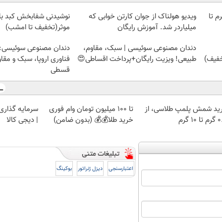
لمپ طلاسی، از ۰.۵ گرم تا
ویدیو هولناک از جوان کارتن خوابی که
میلیاردر شد. آموزش رایگان
موثر(تخفیف تا امشب)
دندان مصنوعی سوئیسی | سبک، مقاوم،
دندان مصنوعی سوئیسی:
طبیعی! ویزیت رایگان+پرداخت اقساطی😍
فناوری اروپا، سبک و مقا
قسطی
ید شمش پلمپ طلاسی، از
تا 100 میلیون تومان وام فوری
سرمایه گذاری ا
 ۱۰ گرم
خرید طلا💰💰 (بدون ضامن)
| دیجی کالا
اعتبارسنجی
دیزل ژنراتور
بوکینگ