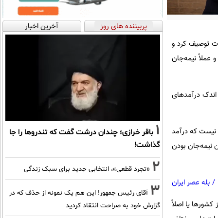
پربیننده های روز
آخرین اخبار
ات توصیف کرد و
عملاً نیمه‌جان
ز اندک درآمدهای
1
 نیست که درآمد
باقر خرازی؛ چندان درشت گفت که تندروها را جا
گذاشت!
 نیمه‌جان‌ بودن
2
«تجرد قطعی»، انتخابی جدید برای سبک زندگی
/
بله عصر ایران
3
آقای رئیس جمهور! این هم یک نمونه از حذف که در
کشورها یا اصلاً
گزارش خود به صراحت انتقاد کردید