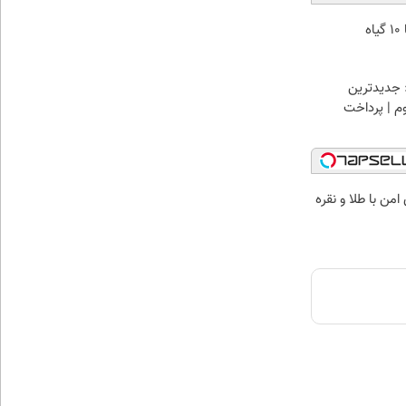
نوشیدنی شفابخش کبد با 10 گیاه
 جدیدترین
وم | پرداخت
من با طلا و نقره