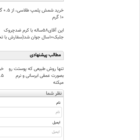
خرید شمش پ
۱۰ گرم
این آقای58ساله با کرم ضدچروک
جلبک10سال جوان شد(سفارش با تخفیف)
مطالب پیشنهادی
تنها روش طبیعی که پوستت رو
خر
بصورت عمقی ابرسانی و نرم
۰.۵ گرم تا
میکنه
نظر شما
نام
ایمیل