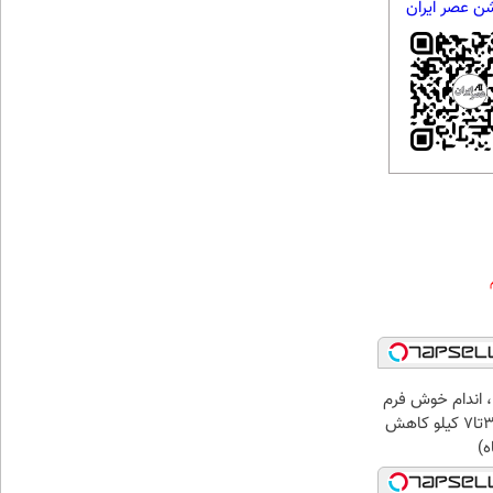
شن عصر ایران
، اندام خوش فرم
آرزو نیست! (3تا7 کیلو کاهش
ه)