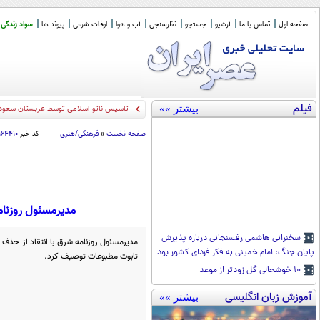
صفحه اول
تماس با ما
آرشیو
جستجو
نظرسنجی
آب و هوا
اوقات شرعی
پیوند ها
سواد زندگی
فیلم
بیشتر »»
تاسیس ناتو اسلامی توسط عربستان سعودی
صفحه نخست
»
فرهنگی/هنری
کد خبر
۱۶۴۴۱۰
مدیرمسئول روزنام
سخنرانی هاشمی رفسنجانی درباره پذیرش
مدیرمسئول روزنامه شرق با انتقاد از حذف م
پایان جنگ: امام خمینی به فکر فردای کشور بود
تابوت مطبوعات توصیف کرد.
۱۰ خوشحالی گل زودتر از موعد
آموزش زبان انگلیسی
بیشتر »»