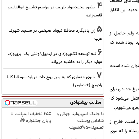
دولت‌های مختلف
4
حضور محمدجواد ظریف در مراسم تشییع ابوالقاسم
 جدید این اتفاق
قاسم‌زاده
5
زنِ بادیگارد محافظ نیوشا ضیغمی در مسجد شهرک
که رقم حاصل از
غرب
د ایجاد شده که
6
تله توسعه تک‌پروژه‌ای در اردبیل/وقتی یک ابرپروژه،
موارد دیگر را به حاشیه می‌راند
نوان شده است،
7
بانوی معماری که به بتن روح داد؛ درباره سوتلانا کانا
رادویچ (+تصاویر)
 نرخ جدیدی برای
نتقل می‌شود که
مطالب پیشنهادی
ه‌رو می‌شویم.
با جلبک اسپیرولینا جوانی و
۲۵٪ تخفیف ایمپلنت تا
شادابی پوستت
پایان جشنواره 🎁
ر است. خارج از
تضمینه50%تخفیف
رسانه را که موی