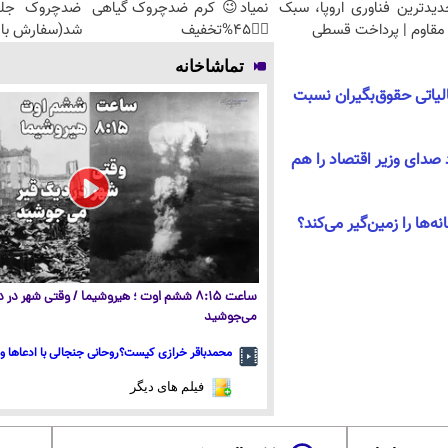
دیدترین فناوری اروپا، سبک
نمیاد😉 کرم ضدچروک گیاهی
مقاوم | پرداخت قسطی
👈🏻45%تخفیف
شد(سفارش با 
تماشاخانه
 مالیاتی حقوق‌بگیران نسبت
د صدای وزیر اقتصاد را هم
ه‌ها را زمین‌گیر می‌کند؟
ساعت ۸:۱۵ ششم اوت ؛ هیروشیما / وقتی شهر در
می‌جوشید
محمدباقر خرازی کیست؟روحانی جنجالی با ادعاها و 
فیلم های دیگر