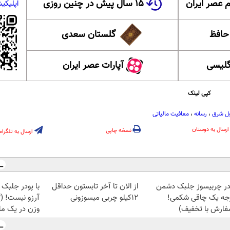
 عصر ایران
۱۵ سال پیش در چنین روزی
اپلیکی
 حافظ
گلستان سعدی
گلیسی
آپارات عصر ایران
کپی لینک
ل شرق
،
رسانه
،
معافیت مالیاتی
ارسال به دوستان
نسخه چاپی
ارسال به تلگرام
در چربیسوز جلبک دشمن
از الان تا آخر تابستون حداقل
با پودر جلبک 
جه یک چاقی شکمی!
12کیلو چربی میسوزونی
فارش با تخفیف)
وزن در یک ما