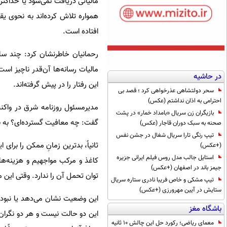
مالیاتی دریافت نمی‌شود یا حداکث
همواره تلاش کرده‌اند به نحوی یقه
افتاده است.
رحمانیان خاطرنشان کرد: چند سا
مالیات رسانه‌ها آن‌قدر ناچیز اس
در حاشیه
این رفتار را در پیش گرفته‌اند.
سحر دولتشاهی عذرخواهی کرد ؛ قصد بی
احترامی به اذان نداشتم (عکس)
مدیرمسئول روزنامه شرق در واکن
بازیگران زن سریال «بامداد خمار» در پشت
گفت: چه معافیت گسترده‌ای؟ به نظ
صحنه به سبک دوران قاجار (عکس)
تیپ رنگی تارا سریال شغال در جشن نفس
ثانیاً، بدترین زمانِ ممکن را برای
(+عکس)
استایل جالب مدل روس فیلم ایرانی جزیره
کاغذ و مرکب مواجهیم و هزینه‌ها
جیمز باند در اصفهان (+عکس)
توان تحمل آن را ندارد. وقتی این م
تیپ مشکی و خاص فریبا نادری ستاره سریال
ستایش در آیین مهرورزی (+عکس)
این وضعیت نشان می‌دهد یا نبود ا
باشگاه مغز
این دو حالت نیست و هر دو نگران‌ک
معمای ریاضی؛ رکورد حل این چالش 10 ثانیه