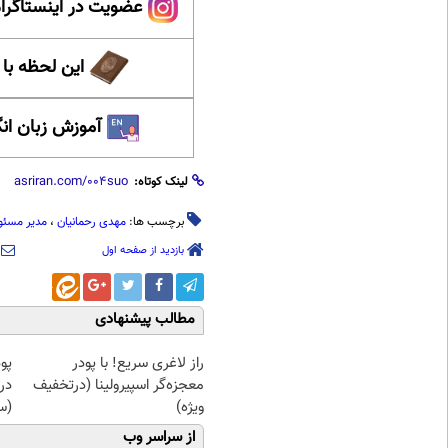
عضویت در اینستاگرام
این لحظه با
آموزش زبان ان
لینک کوتاه:
برچسب ها:
مهدی رحمانیان
،
مدیر مسئو
بازدید از صفحه اول
مطالب پیشنهادی
راز لاغری سریع! با پودر
پو
معجزه‌گر اسپیرولینا (درتخفیف
در
ویژه)
(س
از سراسر وب