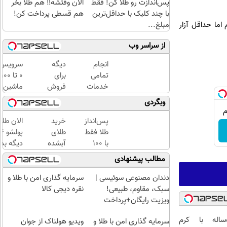
پس‌اندازت رو طلا کن! فقط
الان وقتشه‼️ هم طلا بخر
با چند کلیک با حداقل‌ترین
هم قسطی پرداخت کن!
اما حداقل آزار
مبلغ...
از سراسر وب
انجام
دیگه
سرویس
تمامی
برای
0 تا 100
خدمات
فروش
ماشین
خودرویی
ماشینت
با یدک
وبگردی
در محل
آگهی
دات کام
با یدک
نکن❗❗❗
پس‌انداز
خرید
الان طلا
دات کام
طلا فقط
طلای
با ۱۰۰
آبشده
دیگه بده
هزارتومان
حتی با
سرمایه‌گ
مطالب پیشنهادی
(امن و
۱۰۰هزارتومان
طلا با ا
راحت)
بی‌بهره
دندان مصنوعی سوئیسی |
سرمایه گذاری امن با طلا و
سبک، مقاوم، طبیعی!
نقره دیجی کالا
ویزیت رایگان+پرداخت
اقساطی😍
این آقای58ساله با کرم
سرمایه گذاری امن با طلا و
ویدیو هولناک از جوان