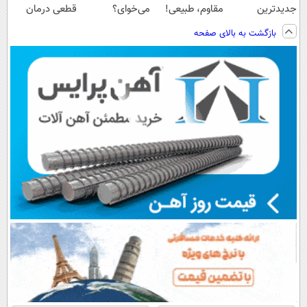
جدیدترین
مقاوم، طبیعی!
می‌خوای؟
قطعی درمان
فناوری اروپا،
ویزیت
پرداخت اقساطی
کنید!
بازگشت به بالای صفحه
سبک و مقاوم |
رایگان+پرداخت
هم داریم!😍 |
◗پرسش‌نامه◖
پرداخت قسطی
اقساطی😍
📍تهران