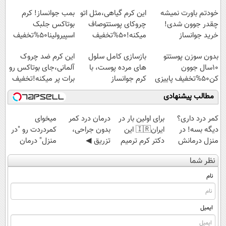
خودتم باورت نمیشه
این کرم گیاهی،مثل اتو
بمب جوانساز! کرم
چقدر جوون شدی!
چروکای پوستتوصاف
بوتاکس جلبک
خرید جوانساز
میکنه!50%تخفیف
اسپیرولینا50%تخفیف
اسپیرولینا با تخفیف
بدون سوزن پوستتو
بازسازی کامل سلول
این کرم ضد چروک
ویژه
10سال جوون
های مرده پوست، با
آلمانی،جای بوتاکس رو
کن50%تخفیف پاییزی
کرم جوانساز
برات پر میکنه!تخفیف
جلبک(50% تخفیف)
تا امشب
مطالب پیشنهادی
کمر درد داری؟
برای اولین بار در
درمان درد کمر
میخوای
دیگه بسه! در
ایران🇮🇷 این
بدون جراحی،
کمردردت رو "در
منزل درمانش
دکتر کرم ترمیم
تزریق ◀
منزل" درمان
کن
کننده 23 روزه
پرسش‌نامه رو پر
کنی؟ (◂فیلم +
نظر شما
(◀پرسش‌نامه)
ساخت!
کن ▶
◂پرسش‌نامه)
نام
ایمیل