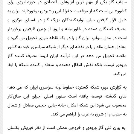
سوآپ گاز یکی از مهم ترین ابزارهای اقتصادی در حوزه انرژی برای
پیامک
سرگرمی
کشورهایی است که از موقعیت جغرافیایی راهبردی برخوردارند ایران به
روانشناسی
فناوری
دلیل قرار گرفتن میان تولیدکنندگان بزرگ گاز در آسیای مرکزی و
آشپزی
گوناگون
مصرف کنندگان عمده در خاورمیانه و اروپا از چنین ظرفیتی برخوردار
دانلود
حوادث
است در مدل سوآپ ایران گاز را در یک نقطه مرزی تحویل می گیرد و
معادل همان مقدار را در نقطه ای دیگر از شبکه سراسری خود به کشور
محیط زیست
مقصد تحویل می دهد در این فرآیند ایران لزوما مصرف کننده گاز
سلامت
ورودی نیست بلکه نقش انتقال دهنده و متعادل کننده شبکه را ایفا
فرهنگی
می کند.
بین الملل
به گزارش مهر، شبکه گسترده خطوط لوله سراسری ایران که طی دهه
اجتماعی
های گذشته توسعه یافته است ستون اصلی اجرای این سازوکار
حیات وحش
محسوب می شود این شبکه امکان جابه جایی حجمی معادل از شمال
به جنوب و از شرق به غرب را فراهم می کند.
سیاست خارجی
به بیان فنی گاز ورودی و خروجی ممکن است از نظر فیزیکی یکسان