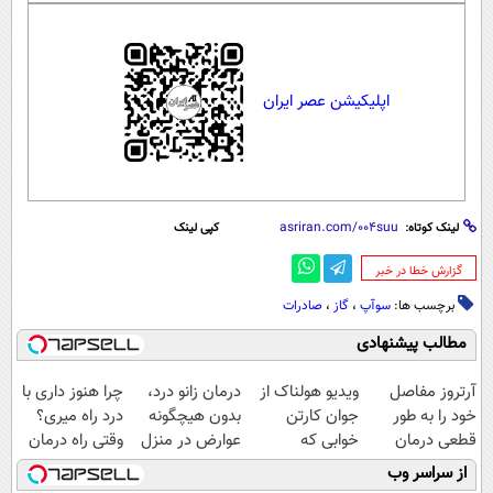
اپلیکیشن عصر ایران
لینک کوتاه:
کپی لینک
‌گزارش خطا در خبر
برچسب ها:
سوآپ
،
گاز
،
صادرات
مطالب پیشنهادی
آرتروز مفاصل
ویدیو هولناک از
درمان زانو درد،
چرا هنوز داری با
خود را به طور
جوان کارتن
بدون هیچگونه
درد راه میری؟
قطعی درمان
خوابی که
عوارض در منزل
وقتی راه درمان
کنید!
میلیاردر شد.
(◂پرسش‌نامه)
جلو پاته!
از سراسر وب
◗پرسش‌نامه◖
آموزش رایگان