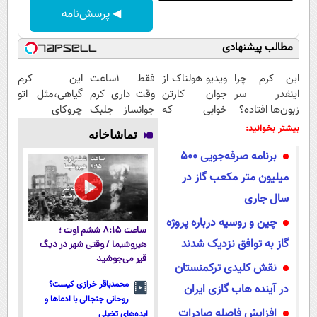
◀ پرسش‌نامه
مطالب پیشنهادی
این کرم چرا
ویدیو هولناک از
فقط 1ساعت
این کرم
اینقدر سر
جوان کارتن
وقت داری کرم
گیاهی،مثل اتو
زبون‌ها افتاده؟
خوابی که
جوانساز جلبک
چروکای
میلیاردر شد.
رو با40%تخفیف
پوستتوصاف
بیشتر بخوانید:
تماشاخانه
آموزش رایگان
بخری!
میکنه!50%تخفیف
برنامه صرفه‌جویی ۵۰۰
میلیون متر مکعب گاز در
سال جاری
چین و روسیه درباره پروژه
ساعت ۸:۱۵ ششم اوت ؛
گاز به توافق نزدیک شدند
هیروشیما / وقتی شهر در دیگ
قیر می‌جوشید
نقش کلیدی ترکمنستان
محمدباقر خرازی کیست؟
در آینده هاب گازی ایران
روحانی جنجالی با ادعاها و
افزایش فاصله صادرات
ایده‌های تخیلی