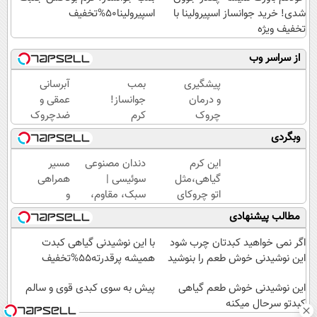
شدی! خرید جوانساز اسپیرولینا با
اسپیرولینا50%تخفیف
تخفیف ویژه
از سراسر وب
پیشگیری
بمب
آبرسانی
و درمان
جوانساز!
عمقی و
چروک
کرم
ضدچروک
های
بوتاکس
قوی
وبگردی
پوستی با
جلبک
گیاهی
این
اسپیرولینا50%تخفیف
بدون
این کرم
دندان مصنوعی
مسیر
روش
عوارض!!
گیاهی،مثل
سوئیسی |
همراهی
امن
(تخفیف
اتو چروکای
سبک، مقاوم،
و
تا امشب)
پوستتوصاف
طبیعی! ویزیت
گزارش
مطالب پیشنهادی
میکنه!50%تخفیف
رایگان+پرداخت
عملکرد
اقساطی😍
گروه
اگر نمی خواهید کبدتان چرب شود
با این نوشیدنی گیاهی کبدت
اسنپ
این نوشیدنی خوش طعم را بنوشید
همیشه پرقدرته55%تخفیف
در
این نوشیدنی خوش طعم گیاهی
۱۴۰۴
پیش به سوی کبدی قوی و سالم
کبدتو سرحال میکنه