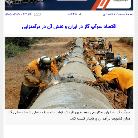
سیاسی
اقتصاد
صفحه نخست
»
اقتصادی
کد
۱۱۶۴۴۱۶
انتشار:
۱۳:۴۴ - ۳۰-۰۲-۱۴۰۵
جامعه
اقتصادی
اقتصاد سوآپ گاز در ایران و نقش آن در درآمدزایی
ورزشی
اجتماعی
خودرو
بین الملل
حوادث
فرهنگ و هنر
سیاست خارجی
سلامت
علم و دانش
یک برش دانایی
قرآن
فناوری و It
محیط زیست
گوناگون
علمی
سفر و تفریح
فیلم
سرگرمی
اخبار کریپتو
عصر ایران 2
اقتصاد
باشگاه مغز
سوآپ گاز به ایران امکان می دهد بدون افزایش تولید یا مصرف داخلی از جابه جایی گاز
آموزش زبان
خواندنی ها و دیدنی ها
ورزش
میان کشورها درآمد ارزی پایدار کسب کند.
مجله تصویری سلاح
داستان کوتاه
سیاست