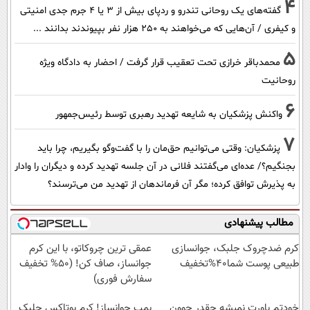
4
گفته‌های یک روحانی تندرو و ردپای بیش از ۳ یا ۴ جرم جدی امنیتی
و کیفری / آن‌هایی که می‌خواهند به ۲۵۰ هزار نفر بپیوندند بدانند ...
5
محمدباقر خرازی تحت تعقیب قرار گرفت / احضار به دادگاه ویژه
روحانیت
6
واکنش پزشکیان به شایعه تهدید رهبری توسط رئیس‌جمهور
7
پزشکیان: وقتی می‌توانیم حق‌مان را با گفت‌وگو بگیریم، چرا باید
بجنگیم؟/ عده‌ای می‌گفتند فلانی در آن جلسه تهدید کرده و دیگران را وادار
به پذیرش توافق کرده؛ مگر آن فرماندهان از تهدید من می‌ترسند؟
مطالب پیشنهادی
کرم ضدچروک جلبک، جوانسازی
عمقی ترین چروکاتو، با این کرم
طبیعی پوست شما40%تخفیف
جوانساز، صاف کن! (50% تخفیف
سفارش فوری)
خودتم باورت نمیشه چقدر جوون
بمب جوانساز! کرم بوتاکس جلبک