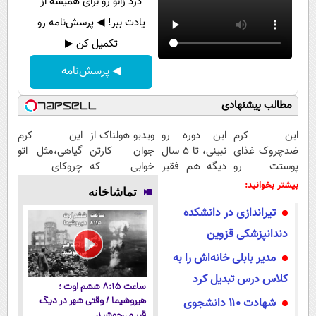
درد زانو رو برای همیشه از
یادت ببر! ◀ پرسش‌نامه رو
تکمیل کن ▶
◀ پرسش‌نامه
مطالب پیشنهادی
این کرم
این دوره رو
ویدیو هولناک از
این کرم
ضدچروک غذای
نبینی، تا 5 سال
جوان کارتن
گیاهی،مثل اتو
پوستت رو
دیگه هم فقیر
خوابی که
چروکای
تامین میکنه
می‌مونی! همین
میلیاردر شد.
پوستتوصاف
بیشتر بخوانید:
تماشاخانه
(خرید با
الان ثبت نام
آموزش رایگان
میکنه!50%تخفیف
تیراندازی در دانشکده
40%تخفیف)
کن
دندانپزشکی قزوین
مدیر بابلی خانه‌اش را به
کلاس درس تبدیل کرد
ساعت ۸:۱۵ ششم اوت ؛
شهادت ۱۱۰ دانشجوی
هیروشیما / وقتی شهر در دیگ
قیر می‌جوشید