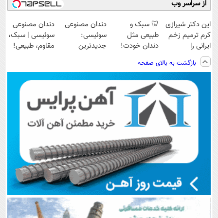
از سراسر وب
این دکتر شیرازی
🦷 سبک و
دندان مصنوعی
دندان مصنوعی
کرم ترمیم زخم
طبیعی مثل
سوئیسی:
سوئیسی | سبک،
ایرانی را
دندان خودت!
جدیدترین
مقاوم، طبیعی!
ساخت!!!
نصب آسان و
فناوری اروپا،
ویزیت
بازگشت به بالای صفحه
پرداخت اقساطی
سبک و مقاوم |
رایگان+پرداخت
💳 📍 تهران
پرداخت قسطی
اقساطی😍