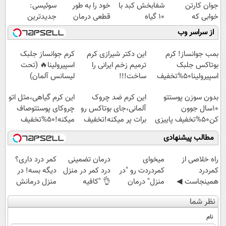
جوان کارتن
شفابخش کبد با
خود را به طور
سوئیسی:
خوابی که
10 گیاه
قطعی درمان
جدیدترین
میلیاردر شد.
موثر(تخفیف تا
کنید!
فناوری اروپا،
از سراسر وب
آموزش رایگان
امشب)
◗پرسش‌نامه◖
سبک و مقاوم |
پرداخت قسطی
بمب جوانساز! کرم
این دکتر شیرازی کرم
کرم جوانساز جلبک
بوتاکس جلبک
ترمیم زخم ایرانی را
اسپیرولینا🔥 (تحت
اسپیرولینا50%تخفیف
ساخت!!!
لیسانس آلمان)
بدون سوزن پوستتو
این کرم ضد چروک
این کرم گیاهی،مثل اتو
10سال جوون
آلمانی،جای بوتاکس رو
چروکای پوستتوصاف
کن50%تخفیف پاییزی
برات پر میکنه!تخفیف
میکنه!50%تخفیف
تا امشب
مطالب پیشنهادی
‌راه خلاصی از
میخوای
درمان تضمینی
کمر درد داری؟
کمردرد
کمردردت رو "در
درد کمر در منزل
دیگه بسه! در
همینجاست ◀
منزل" درمان
👌 "کافیه
منزل درمانش
فقط کافیه فرم
کنی؟ (◂فیلم +
پرسش‌نامه رو پر
کن
نظر شما
رو پر کنی!
◂پرسش‌نامه)
کنی"
(◀پرسش‌نامه)
نام