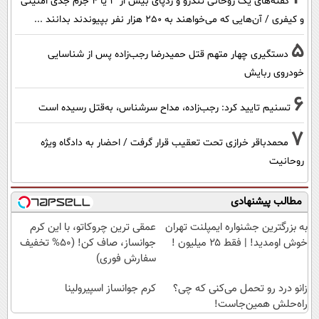
گفته‌های یک روحانی تندرو و ردپای بیش از ۳ یا ۴ جرم جدی امنیتی
و کیفری / آن‌هایی که می‌خواهند به ۲۵۰ هزار نفر بپیوندند بدانند ...
5
دستگیری چهار متهم قتل حمیدرضا رجب‌زاده پس از شناسایی
خودروی ربایش
6
تسنیم تایید کرد: رجب‌زاده، مداح سرشناس، به‌قتل رسیده است
7
محمدباقر خرازی تحت تعقیب قرار گرفت / احضار به دادگاه ویژه
روحانیت
مطالب پیشنهادی
به بزرگترین جشنواره ایمپلنت تهران
عمقی ترین چروکاتو، با این کرم
خوش اومدید! | فقط ۲۵ میلیون !
جوانساز، صاف کن! (50% تخفیف
سفارش فوری)
زانو درد رو تحمل می‌کنی که چی؟
کرم جوانساز اسپیرولینا
راه‌حلش همین‌جاست!