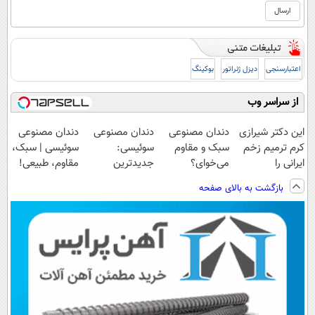
اعتبارسنجی
دیزل ژنراتور
بوکینگ
از سراسر وب
این دکتر شیرازی
دندان مصنوعی
دندان مصنوعی
دندان مصنوعی
کرم ترمیم زخم
سبک و مقاوم
سوئیسی:
سوئیسی | سبک،
ایرانی را
می‌خوای؟
جدیدترین
مقاوم، طبیعی!
ساخت!!!
پرداخت اقساطی
فناوری اروپا،
ویزیت
بازگشت به بالای صفحه
هم داریم!😍 |
سبک و مقاوم |
رایگان+پرداخت
📍تهران
پرداخت قسطی
اقساطی😍