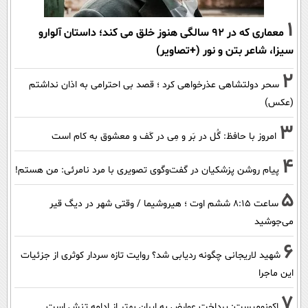
1
معماری که در 92 سالگی هنوز خلق می کند؛ داستان آلوارو
سیزا، شاعر بتن و نور (+تصاویر)
2
سحر دولتشاهی عذرخواهی کرد ؛ قصد بی احترامی به اذان نداشتم
(عکس)
3
امروز با حافظ: گُل در بَر و مِی در کَف و معشوق به کام است
4
پیام روشن پزشکیان در گفت‌و‌گوی تصویری با مرد نامرئی: من هستم!
5
ساعت ۸:۱۵ ششم اوت ؛ هیروشیما / وقتی شهر در دیگ قیر
می‌جوشید
6
شهید لاریجانی چگونه ردیابی شد؟ روایت تازه سردار کوثری از جزئیات
این ماجرا
7
اکونومیست: پرداخت عوارض به ایران بهتر از ادامه تنش است