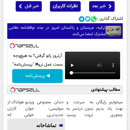
خبر بعد
نظرات کاربران
خبر قبل
اشتراک گذاری :
ترکیه، عربستان و پاکستان امروز در جده توافقنامه نظامی
مشترک امضا می‌کنند
آرتروز زانو گرفتی؟ به هیچ‌وجه
سمت عمل نرو❌ "پرسش‌نامه"
◀ پرسش‌نامه
مطالب پیشنهادی
میخوایم رایگان
به سرعت و
دندان مصنوعی
ویدیو هولناک از
بهت یاد بدیم
بدون دردسر به
سوئیسی:
جوان کارتن
چجوری
ثروت برسید
جدیدترین
خوابی که
پولدارشی! باور
(دوره کاملا
فناوری اروپا،
میلیاردر شد.
تماشاخانه
نداری امتحانش
رایگان
سبک و مقاوم |
آموزش رایگان