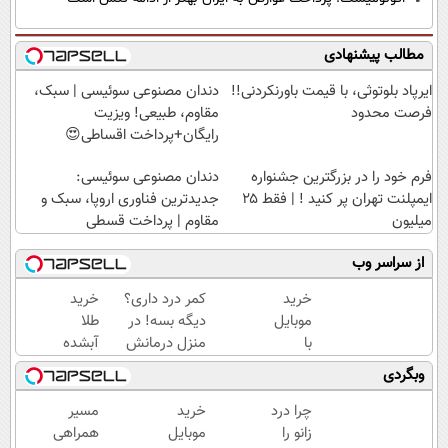
مطالب پیشنهادی
ایرپاد بلوتوثی، با قیمت باورنکردنی!!
دندان مصنوعی سوئیسی | سبک،
فرصت محدود
مقاوم، طبیعی! ویزیت
رایگان+پرداخت اقساطی😍
فرم خود را در بزرگترین جشنواره
دندان مصنوعی سوئیسی:
ایمپلنت تهران پر کنید ! | فقط ۲۵
جدیدترین فناوری اروپا، سبک و
میلیون
مقاوم | پرداخت قسطی
از سراسر وب
خرید
کمر درد داری؟
خرید
موبایل
دیگه بسه! در
طلا
با
منزل درمانش
آبشده
اسنپ
کن
با 100
وبگردی
پی | در
(◀پرسش‌نامه)
هزار
۴
تومن
چرا درد
خرید
مسیر
قسط
زانو را
موبایل
همراهی