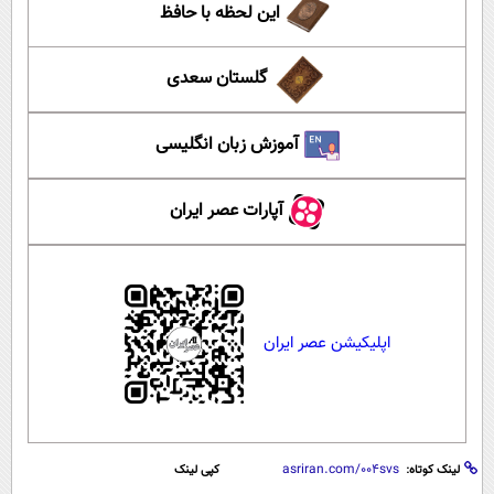
این لحظه با حافظ
گلستان سعدی
آموزش زبان انگلیسی
آپارات عصر ایران
اپلیکیشن عصر ایران
لینک کوتاه:
کپی لینک