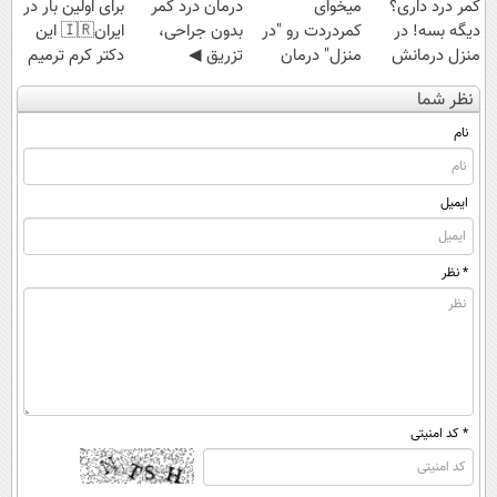
کمر درد داری؟
میخوای
درمان درد کمر
برای اولین بار در
دیگه بسه! در
کمردردت رو "در
بدون جراحی،
ایران🇮🇷 این
منزل درمانش
منزل" درمان
تزریق ◀
دکتر کرم ترمیم
کن
کنی؟ (◂فیلم +
پرسش‌نامه رو پر
کننده 23 روزه
نظر شما
(◀پرسش‌نامه)
◂پرسش‌نامه)
کن ▶
ساخت!
نام
ایمیل
* نظر
* کد امنیتی