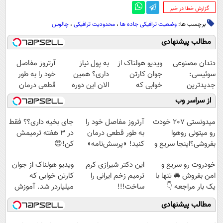
‌گزارش خطا در خبر
برچسب ها:
وضعیت ترافیکی جاده ها
،
محدودیت ترافیکی
،
چالوس
مطالب پیشنهادی
دندان مصنوعی
ویدیو هولناک از
به پول نیاز
آرتروز مفاصل
سوئیسی:
جوان کارتن
داری؟ همین
خود را به طور
جدیدترین
خوابی که
الان این دوره
قطعی درمان
فناوری اروپا،
میلیاردر شد.
رایگان رو شرکت
کنید!
از سراسر وب
سبک و مقاوم |
آموزش رایگان
کن تا دیر نشده!
◗پرسش‌نامه◖
پرداخت قسطی
میدونستی 207 خودت
آرتروز مفاصل خود را
جای بخیه داری؟؟ فقط
رو میتونی روهوا
به طور قطعی درمان
در 3 هفته ترمیمش
بفروشی؟اینجا سریع و
کنید! ◗پرسش‌نامه◖
کن!😍
راحت بفروش
خودروت رو سریع و
این دکتر شیرازی کرم
ویدیو هولناک از جوان
امن بفروش 🚘 تنها با
ترمیم زخم ایرانی را
کارتن خوابی که
یک بار مراجعه 👇
ساخت!!!
میلیاردر شد. آموزش
رایگان
مطالب پیشنهادی