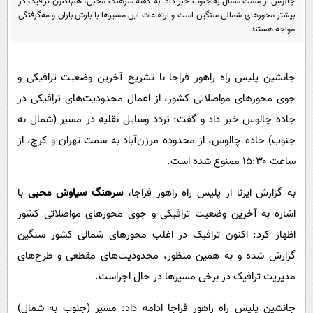
چالوس از سمت شمال به جنوب خبر داد. به گفته سرهنگ محبی، هم‌اکنون ترافیک در
پیامک
سرگرمی
بیشتر محورهای شمالی سنگین است و ارتفاعات این مسیرها با بارش باران و مه‌گرفتگی
مواجه هستند.
روانشناسی
فناوری
آشپزی
گوناگون
جانشین پلیس راه راهور فراجا با تشریح آخرین وضعیت ترافیکی و
دانلود
حوادث
جوی محورهای مواصلاتی کشور، از اعمال محدودیت‌های ترافیکی در
محیط زیست
جاده چالوس خبر داد و گفت: تردد وسایل نقلیه در مسیر (شمال به
سلامت
جنوب) جاده چالوس، از محدوده مرزن‌آباد به سمت تهران و کرج، از
ساعت ۱۵:۳۰ ممنوع شده است.
فرهنگی
بین الملل
به گزارش ایرنا از پلیس راه راهور فراجا،
سرهنگ سیاوش محبی
با
اشاره به آخرین وضعیت ترافیکی و جوی محورهای مواصلاتی کشور
اجتماعی
اظهار کرد: اکنون ترافیک در اغلب محورهای شمالی کشور سنگین
حیات وحش
گزارش شده و به همین منظور، محدودیت‌های مقطعی و طرح‌های
سیاست خارجی
مدیریت ترافیک در برخی مسیرها در حال اجراست.
جانشین پلیس راه راهور فراجا ادامه داد: مسیر (جنوب به شمال)