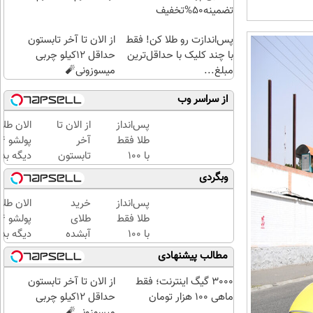
تضمینه50%تخفیف
پس‌اندازت رو طلا کن! فقط
از الان تا آخر تابستون
با چند کلیک با حداقل‌ترین
حداقل 12کیلو چربی
مبلغ...
میسوزونی🧨
از سراسر وب
پس‌انداز
از الان تا
الان طلا
طلا فقط
آخر
با ۱۰۰
تابستون
دیگه بده
هزارتومان
حداقل
سرمایه‌گ
وبگردی
(امن و
12کیلو
طلا با ا
راحت)
چربی
بی‌بهره
پس‌انداز
خرید
الان طلا
میسوزونی
طلا فقط
طلای
🧨
با ۱۰۰
آبشده
دیگه بده
هزارتومان
حتی با
سرمایه‌گ
مطالب پیشنهادی
(امن و
۱۰۰هزارتومان
طلا با ا
راحت)
بی‌بهره
3000 گیگ اینترنت؛ فقط
از الان تا آخر تابستون
ماهی 100 هزار تومان
حداقل 12کیلو چربی
میسوزونی🧨