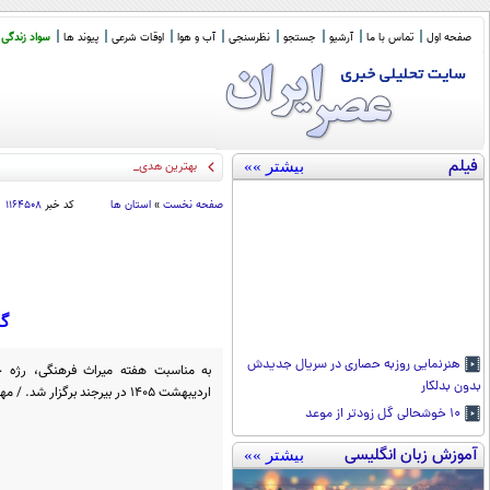
صفحه اول
تماس با ما
آرشیو
جستجو
نظرسنجی
آب و هوا
اوقات شرعی
پیوند ها
سواد زندگی
فیلم
بیشتر »»
بهترین هدیه به خبرنگاران چیست؟
صفحه نخست
»
استان ها
کد خبر
۱۱۶۴۵۰۸
گز
هنرنمایی روزبه حصاری در سریال جدیدش
بدون بدلکار
اردیبهشت ۱۴۰۵ در بیرجند برگزار شد. / مهر
۱۰ خوشحالی گل زودتر از موعد
آموزش زبان انگلیسی
بیشتر »»