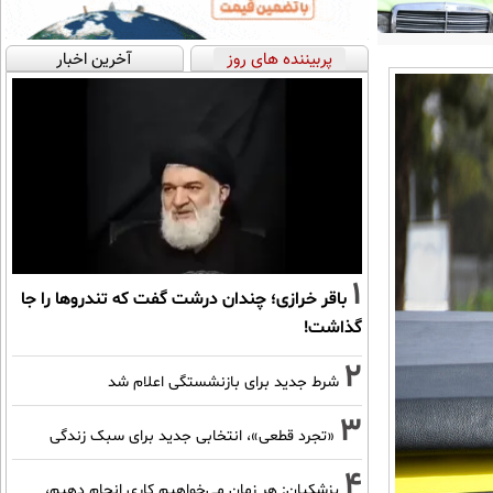
پربیننده های روز
آخرین اخبار
1
باقر خرازی؛ چندان درشت گفت که تندروها را جا
گذاشت!
2
شرط جدید برای بازنشستگی اعلام شد
3
«تجرد قطعی»، انتخابی جدید برای سبک زندگی
4
پزشکیان: هر زمان می‌خواهیم کاری انجام دهیم،