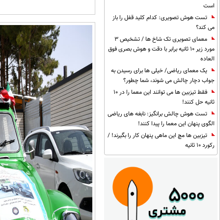
است
تست هوش تصویری: کدام کلید قفل را باز
می کند؟
معمای تصویری تک شاخ ها / تشخیص 3
مورد زیر 10 ثانیه برابر با دقت و هوش بصری فوق
العاده
یک معمای ریاضی/ خیلی ها برای رسیدن به
جواب دچار چالش می شوند، شما چطور؟
فقط تیزبین ها می توانند این معما را در 10
ثانیه حل کنند!
تست هوش چالش برانگیز: نابغه های ریاضی
الگوی پنهان این معما را پیدا کنند!
تیزبین ها مچ این ماهی پنهان کار را بگیرند! /
رکورد 10 ثانیه