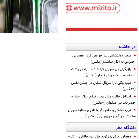
در حاشیه
سحر دولتشاهی عذرخواهی کرد ؛ قصد بی
احترامی به اذان نداشتم (عکس)
بازیگران زن سریال «بامداد خمار» در پشت
صحنه به سبک دوران قاجار (عکس)
تیپ رنگی تارا سریال شغال در جشن نفس
(+عکس)
استایل جالب مدل روس فیلم ایرانی جزیره
جیمز باند در اصفهان (+عکس)
تیپ مشکی و خاص فریبا نادری ستاره سریال
ستایش در آیین مهرورزی (+عکس)
باشگاه مغز
معمای ریاضی؛ رکورد حل این چالش 10 ثانیه