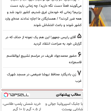
می‌گویند فعلاً دست نگه دارید/ چه زمانی باید دست
بزنیم؟ زمانی که خودمان غرق شدیم، کشور نابود شد و
همه ضرر کردند؟ / همسایگان ما اجازه ندادند عده‌ای وارد
کشور شوند و باعث اغتشاش شوند
5
آقای رئیس جمهور! این هم یک نمونه از حذف که در
گزارش خود به صراحت انتقاد کردید
6
حضور محمدجواد ظریف در مراسم تشییع ابوالقاسم
قاسم‌زاده
7
زنِ بادیگارد محافظ نیوشا ضیغمی در مسجد شهرک
غرب
مطالب پیشنهادی
با جلبک اسپیرولینا جوانی و
خرید شمش پلمپ طلاسی،
شادابی پوستت
از ۰.۵ گرم تا ۱۰ گرم