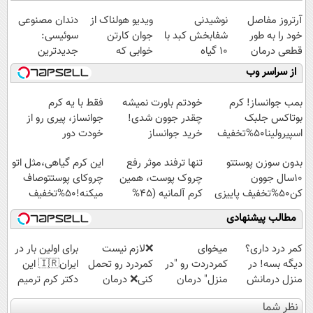
آرتروز مفاصل
نوشیدنی
ویدیو هولناک از
دندان مصنوعی
خود را به طور
شفابخش کبد با
جوان کارتن
سوئیسی:
قطعی درمان
10 گیاه
خوابی که
جدیدترین
کنید!
موثر(تخفیف تا
میلیاردر شد.
فناوری اروپا،
از سراسر وب
◗پرسش‌نامه◖
امشب)
آموزش رایگان
سبک و مقاوم |
پرداخت قسطی
بمب جوانساز! کرم
خودتم باورت نمیشه
فقط با یه کرم
بوتاکس جلبک
چقدر جوون شدی!
جوانساز، پیری رو از
اسپیرولینا50%تخفیف
خرید جوانساز
خودت دور
اسپیرولینا با تخفیف
کن(تخفیف50%)
بدون سوزن پوستتو
تنها ترفند موثر رفع
این کرم گیاهی،مثل اتو
ویژه
10سال جوون
چروک پوست، همین
چروکای پوستتوصاف
کن50%تخفیف پاییزی
کرم آلمانیه (45%
میکنه!50%تخفیف
تخفیف)
مطالب پیشنهادی
کمر درد داری؟
میخوای
❌لازم نیست
برای اولین بار در
دیگه بسه! در
کمردردت رو "در
کمردرد رو تحمل
ایران🇮🇷 این
منزل درمانش
منزل" درمان
کنی❌ درمان
دکتر کرم ترمیم
کن
کنی؟ (◂فیلم +
بدون جراحی و
کننده 23 روزه
نظر شما
(◀پرسش‌نامه)
◂پرسش‌نامه)
قرص
ساخت!