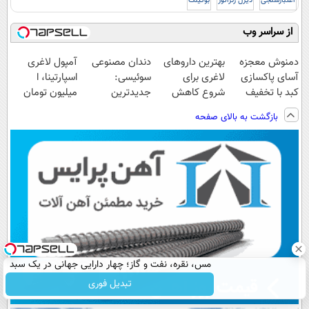
اعتبارسنجی
دیزل ژنراتور
بوکینگ
از سراسر وب
دمنوش معجزه
بهترین داروهای
دندان مصنوعی
آمپول لاغری
آسای پاکسازی
لاغری برای
سوئیسی:
اسپارتینا، ا
کبد با تخفیف
شروع کاهش
جدیدترین
میلیون تومان
ویژه
وزن، ارسال از
فناوری اروپا،
ارزان‌تر از
بازگشت به بالای صفحه
داروخانه های
سبک و مقاوم |
همه‌جا!
نزدیکت!
پرداخت قسطی
مس، نقره، نفت و گاز؛ چهار دارایی جهانی در یک سبد
تبدیل فوری