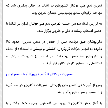
پیامک
سرگرمی
تمرین تیم ملی فوتبال کشورمان در آنتالیا در حالی پیگیری شد که
روانشناسی
فناوری
مهاجم ترکیه‌ای سابق پرسپولیس مهمان تمرین بود.
آشپزی
گوناگون
به گزارش ایرنا، سومین جلسه تمرینی تیم ملی فوتبال ایران در آنتالیا با
دانلود
حوادث
حضور اصحاب رسانه داخلی و خارجی برگزار شد.
محیط زیست
ملی‌پوشان طبق برنامه، پس از حضور در محل تمرین، حدود ۴۵
سلامت
دقیقه به انجام حرکات گرم‌کردن، کششی و نرمشی با استفاده از تشک
و کش‌های مخصوص پرداختند. در ادامه نیز تمرینات سرعتی و
فرهنگی
استقامتی در دستور کار بازیکنان قرار گرفت.
بین الملل
اجتماعی
عضویت در کانال تلگرام
/
روبیکا
/
بله عصر ایران
حیات وحش
پس از گرم شدن کامل بدن بازیکنان، تمرینات تاکتیکی در سه گروه
سیاست خارجی
زرد، سفید و سورمه‌ای پیگیری شد.
با آغاز بخش تاکتیکی تمرین، امیر قلعه‌نویی روی سکوها رفت و با