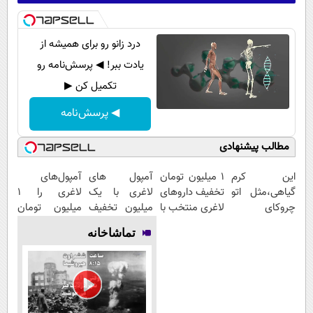
درد زانو رو برای همیشه از
یادت ببر! ◀ پرسش‌نامه رو
تکمیل کن ▶
◀ پرسش‌نامه
مطالب پیشنهادی
این کرم
۱ میلیون تومان
آمپول های
آمپول‌های
گیاهی،مثل اتو
تخفیف داروهای
لاغری با یک
لاغری را ۱
چروکای
لاغری منتخب با
میلیون تخفیف
میلیون تومان
پوستتوصاف
ارسال از
| ارسال از
ارزان‌تر از
تماشاخانه
میکنه!50%تخفیف
داروخانه
داروخانه های
همه‌جا بخر!
نزدیکت
معتبر