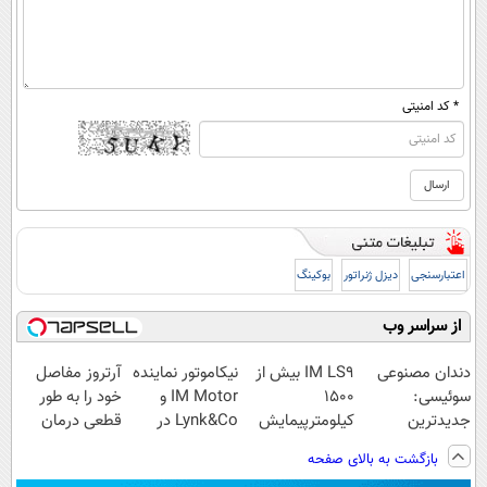
* کد امنیتی
اعتبارسنجی
دیزل ژنراتور
بوکینگ
از سراسر وب
دندان مصنوعی
IM LS9 بیش از
نیکاموتور نماینده
آرتروز مفاصل
سوئیسی:
1500
IM Motor و
خود را به طور
جدیدترین
کیلومترپیمایش
Lynk&Co در
قطعی درمان
فناوری اروپا،
با یکبار شارژ
ایران
کنید!
بازگشت به بالای صفحه
سبک و مقاوم |
◗پرسش‌نامه◖