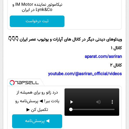
پیامک
سرگرمی
نیکاموتور نماینده IM Motor و
Lynk&Co در ایران
روانشناسی
فناوری
ثبت درخواست
آشپزی
گوناگون
دانلود
حوادث
ویدئوهای دیدنی دیگر در کانال های آپارات و یوتیوب عصر ایران 👇👇👇
محیط زیست
کانال 1
سلامت
aparat.com/asriran
کانال 2
فرهنگی
youtube.com/@asriran_official/videos
بین الملل
اجتماعی
درد زانو رو برای همیشه از
حیات وحش
یادت ببر! ◀ پرسش‌نامه رو
تکمیل کن ▶
سیاست خارجی
◀ پرسش‌نامه