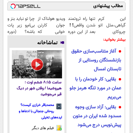
مطالب پیشنهادی
این کرم
تنها راه ثروتمند
ویدیو هولناک از
چرا تو نباید بنز و
گیاهی،مثل اتو
شدن واقعی❗❗
جوان کارتن
بی‌ام‌و زیر پات
چروکای
بعد از این دوره
خوابی که
باشه؟ (دوره
پوستتوصاف
تو خواب هم
میلیاردر شد.
رایگان درآمد
بیشتر بخوانید:
تماشاخانه
میکنه!50%تخفیف
پول در بیار😍
آموزش رایگان
میلیاردی)
آغاز متناسب‌سازی حقوق
بازنشستگان روستایی از
تابستان امسال
بقایی: کار خودمان را با
ساعت ۸:۱۵ ششم اوت ؛
عمان در مورد تنگه هرمز جلو
هیروشیما / وقتی شهر در دیگ
قیر می‌جوشید
می‌بریم
محمدباقر خرازی کیست؟
بقایی: آزاد سازی وجوه
روحانی جنجالی با ادعاها و
مسدود شده ایران در متون
ایده‌های تخیلی
پیش‌نویس درج می‌شود
فیلم های دیگر