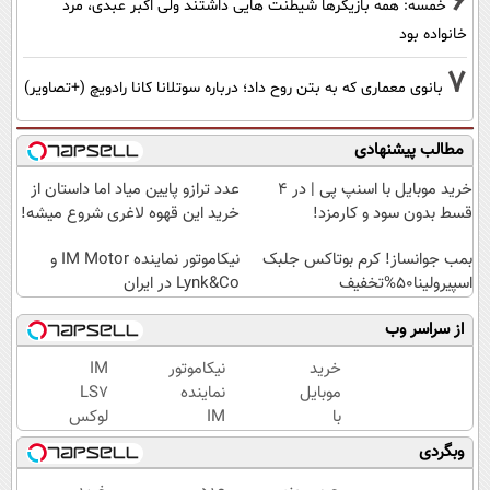
6
خمسه: همه بازیگرها شیطنت هایی داشتند ولی اکبر عبدی، مرد
خانواده بود
7
بانوی معماری که به بتن روح داد؛ درباره سوتلانا کانا رادویچ (+تصاویر)
مطالب پیشنهادی
خرید موبایل با اسنپ پی | در ۴
عدد ترازو پایین میاد اما داستان از
قسط بدون سود و کارمزد!
خرید این قهوه لاغری شروع میشه!
بمب جوانساز! کرم بوتاکس جلبک
نیکاموتور نماینده IM Motor و
اسپیرولینا50%تخفیف
Lynk&Co در ایران
از سراسر وب
خرید
نیکاموتور
IM
موبایل
نماینده
LS7
با
IM
لوکس
اسنپ
Motor و
ترین
وبگردی
پی | در
Lynk&Co
شاسی
۴
در ایران
بلند