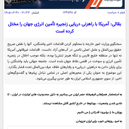
سیاسی
اقتصاد
فیلم
»
سیاست
کد
۱۱۶۴۵۴۵
انتشار:
۲۱:۳۳ - ۳۰-۰۲-۱۴۰۵
جامعه
اقتصادی
بقائی: آمریکا با راهزنی دریایی زنجیره تأمین انرژی جهان را مختل
کرده است
ورزشی
اجتماعی
خودرو
بین الملل
حوادث
سخنگوی وزارت امور خارجه با محکوم کردن اقدامات اخیر واشنگتن، آنها را نقض صریح
حقوق بین‌الملل و عامل اصلی ناامنی در آب‌های آزاد دانست. اقدامات غیرقانونی آمریکا
فرهنگ و هنر
سیاست خارجی
سلامت
نه تنها در منطقه خلیج فارس و تنگه هرمز تنش‌زا بوده، بلکه موجب اخلال در زنجیره
علم و دانش
تأمین انرژی و سوخت در اقصی نقاط جهان شده است. جامعه جهانی باید واشنگتن را
یک برش دانایی
برای پایان دادن به «راهزنی دریایی» و رفتار‌های خلاف عرف بین‌الملل تحت فشار بگذارد.
قرآن
فناوری و It
این موضوع به عنوان یکی از محور‌های اصلی در تمامی تبادل پیام‌ها و گفت‌و‌گو‌های
محیط زیست
اخیر، از سوی جمهوری اسلامی ایران به طور جدی پیگیری می‌شود.
گوناگون
علمی
سفر و تفریح
فیلم
سرگرمی
اخبار کریپتو
به استحضار همراهان فرهیخته عصر ایران می رسانیم به دلیل محدودیت های اینترنت در ایران ، تا
عصر ایران 2
اقتصاد
باشگاه مغز
عادی شدن وضعیت ، ویدئوها در خارج کشور قابل مشاهده نیستند.
آموزش زبان
خواندنی ها و دیدنی ها
ورزش
مجله تصویری سلاح
پوزش ما را بپذیرید؛ قدرتان را می دانیم.
داستان کوتاه
سیاست
به امید روزهای خوب برای ایران عزیزمان.