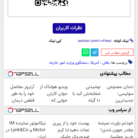
نظرات کاربران
لینک کوتاه:
کپی لینک
‌گزارش خطا در خبر
برچسب ها:
بقائی
،
آمریکا
،
سخنگوی وزارت امور خارجه
مطالب پیشنهادی
دندان مصنوعی
نوشیدنی
ویدیو هولناک از
آرتروز مفاصل
سوئیسی:
شفابخش کبد با
جوان کارتن
خود را به طور
جدیدترین
10 گیاه
خوابی که
قطعی درمان
فناوری اروپا،
موثر(تخفیف تا
میلیاردر شد.
کنید!
از سراسر وب
سبک و مقاوم |
امشب)
آموزش رایگان
◗پرسش‌نامه◖
پرداخت قسطی
خودتم باورت نمیشه
پوست خود را از پیری
نیکاموتور نماینده IM
چقدر جوون شدی!
نجات دهید!با کرم
Motor و Lynk&Co در
خرید جوانساز
ضدچروک جلبک
ایران