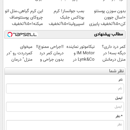
اسپیرولینا با تخفیف
بدون سوزن پوستتو
بمب جوانساز! کرم
این کرم گیاهی،مثل اتو
ویژه
10سال جوون
بوتاکس جلبک
چروکای پوستتوصاف
کن50%تخفیف پاییزی
اسپیرولینا50%تخفیف
میکنه!50%تخفیف
مطالب پیشنهادی
کمر درد داری؟
نیکاموتور نماینده
‼️جراحی ممنوع‼️
میخوای
دیگه بسه! در
IM Motor و
درمان کمر درد
کمردردت رو "در
منزل درمانش
Lynk&Co در
بدون جراحی و
منزل" درمان
کن
ایران
دوره نقاهت
کنی؟ (◂فیلم +
نظر شما
(◀پرسش‌نامه)
◂پرسش‌نامه)
نام
ایمیل
* نظر