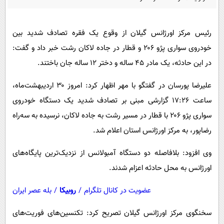
پیامک
سرگرمی
روانشناسی
فناوری
رئیس مرکز اورژانس گیلان از وقوع یک فقره تصادف شدید بین
آشپزی
گوناگون
خودروی سواری پژو ۲۰۶ و قطار در جاده لاکان رشت خبر داد و گفت:
دانلود
حوادث
در این حادثه، یک مادر ۴۵ ساله و دختر ۱۲ ساله جان باختند.
محیط زیست
علیرضا پورسان در گفتگو با مهر اظهار کرد: امروز ۳۰ اردیبهشت‌ماه،
سلامت
ساعت ۱۷:۲۶ گزارشی مبنی بر تصادف شدید یک دستگاه خودروی
سواری پژو ۲۰۶ با قطار در مسیر رشت به جاده لاکان، نرسیده به سه‌راه
فرهنگی
رضاپور، به مرکز اورژانس استان اعلام شد.
بین الملل
وی افزود: بلافاصله دو دستگاه آمبولانس از نزدیک‌ترین پایگاه‌های
اجتماعی
اورژانس به محل حادثه اعزام شدند.
حیات وحش
عضویت در کانال تلگرام
/
روبیکا
/
بله عصر ایران
سیاست خارجی
سخنگوی مرکز اورژانس گیلان تصریح کرد: تکنسین‌های فوریت‌های