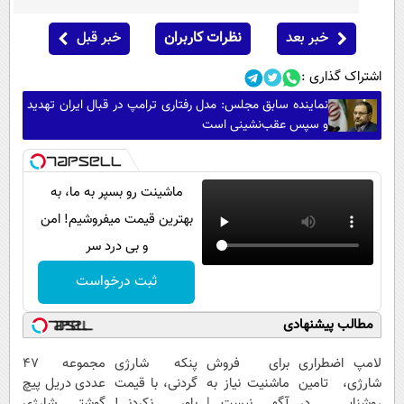
خبر بعد
نظرات کاربران
خبر قبل
اشتراک گذاری :
نماینده سابق مجلس: مدل رفتاری ترامپ در قبال ایران تهدید
و سپس عقب‌نشینی است
ماشینت رو بسپر به ما، به
بهترین قیمت میفروشیم! امن
و بی درد سر
ثبت درخواست
مطالب پیشنهادی
لامپ اضطراری
برای فروش
پنکه شارژی
مجموعه 47
شارژی، تامین
ماشنیت نیاز به
گردنی، با قیمت
عددی دریل پیچ
روشنایی در
آگهی نیست |
باور نکردنی!
گوشتی شارژی