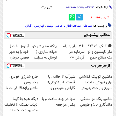
لینک کوتاه:
کپی لینک
‌گزارش خطا در خبر
برچسب ها:
تصادف
،
تصادف قطار با خودرو
،
رشت
،
اورژانس
،
گیلان
مطالب پیشنهادی
🎓 کنکور ۱۴۰6؟
تا 3میلیارد وام
پنکه مه پاش دو
آرتروز مفاصل
ماز تابستون و تو
سرمایه در
طبقه شارژی (
خود را به طور
یک هفتع جمع
گردش =>
ارسال به سراسر
قطعی درمان
میکنه 🏆
فروشگاهت رو
کشور)
کنید!
از سراسر وب
ثبت کن
◗پرسش‌نامه◖
ماشین کوییک گذاشتی
شیر‌آب ۴ حالته، با
جارو شارژی خودرو،
برای فروش ؟ اینجا
قیمت باور نکردنی!!
مخصوص
سریع و راحت بفروش
گارانتی تعویض و
ماشین‌باز‌ها!! قیمت با
برگشت
تخفیف: فقط
شامپو رنگ مو مشکی،
تنها در چند ساعت و با
دیگه هیچ‌جا گرما
1,499,000
ماندگاری بالا و طبیعی
یکبار مراجعه
اذیتت نمیکنه!! تخفیف
ویژه رو از دست نده