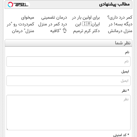
مطالب پیشنهادی
کمر درد داری؟
برای اولین بار در
درمان تضمینی
میخوای
دیگه بسه! در
ایران🇮🇷 این
درد کمر در منزل
کمردردت رو "در
منزل درمانش
دکتر کرم ترمیم
👌 "کافیه
منزل" درمان
کن
کننده 23 روزه
پرسش‌نامه رو پر
کنی؟ (◂فیلم +
نظر شما
(◀پرسش‌نامه)
ساخت!
کنی"
◂پرسش‌نامه)
نام
ایمیل
* نظر
* کد امنیتی