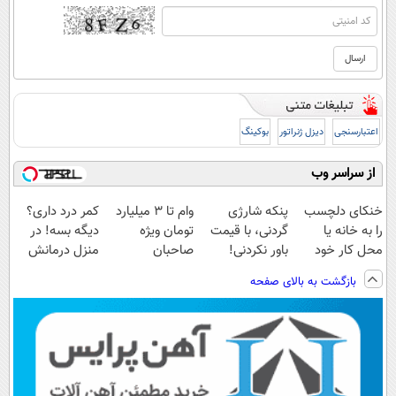
اعتبارسنجی
دیزل ژنراتور
بوکینگ
از سراسر وب
خنکای دلچسب
پنکه شارژی
وام تا ۳ میلیارد
کمر درد داری؟
را به خانه یا
گردنی، با قیمت
تومان ویژه
دیگه بسه! در
محل کار خود
باور نکردنی!
صاحبان
منزل درمانش
بیاورید! (پنکه
(فرصت محدود)
فروشگاه‌های
کن
بازگشت به بالای صفحه
مه پاش
آنلاین و حضوری
(◀پرسش‌نامه)
رومیزی)