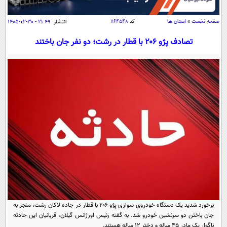
سیاسی
اقتصاد
صفحه نخست
»
استان ها
کد
۱۱۶۴۵۴۸
انتشار:
۲۱:۴۹ - ۳۰-۰۲-۱۴۰۵
جامعه
اقتصادی
تصادف پژو ۲۰۶ با قطار در رشت؛ دو نفر جان باختند
ورزشی
اجتماعی
خودرو
بین الملل
حوادث
فرهنگ و هنر
سیاست خارجی
سلامت
علم و دانش
یک برش دانایی
قرآن
فناوری و It
محیط زیست
گوناگون
علمی
سفر و تفریح
فیلم
سرگرمی
اخبار کریپتو
عصر ایران 2
اقتصاد
باشگاه مغز
آموزش زبان
خواندنی ها و دیدنی ها
ورزش
مجله تصویری سلاح
برخورد شدید یک دستگاه خودروی سواری پژو ۲۰۶ با قطار در جاده لاکان رشت، منجر به
داستان کوتاه
سیاست
جان باختن دو سرنشین خودرو شد. به گفته رئیس اورژانس گیلان، قربانیان این حادثه
ناگوار یک مادر ۴۵ ساله و دختر ۱۲ ساله هستند.