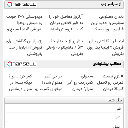
فناوری اروپا،
نصب آسان و
کنید!
ویزیت
از سراسر وب
سبک و مقاوم |
پرداخت اقساطی
◗پرسش‌نامه◖
رایگان+پرداخت
پرداخت قسطی
💳 📍 تهران
اقساطی😍
دندان مصنوعی
آرتروز مفاصل خود را
میدونستی 207 خودت
سوئیسی: جدیدترین
به طور قطعی درمان
رو میتونی روهوا
فناوری اروپا، سبک و
کنید! ◗پرسش‌نامه◖
بفروشی؟اینجا سریع و
مقاوم | پرداخت
راحت بفروش
اپتیما رو گذاشتی برای
بازار پر از خریدار جک
پژو پارس گذاشتی برای
قسطی
فروش ؟ اینجا یک روزه
S3 / ماشینتو به راحتی
فروش؟؟ اینجا راحت
بفروش
بفروش
بفروشش
مطالب پیشنهادی
❌لازم نیست
میخوای
جراحی کمر
کمر درد داری؟
کمردرد رو تحمل
کمردردت رو "در
ممنوع شده!
دیگه بسه! در
کنی❌ درمان
منزل" درمان
میخوای کمرت رو
منزل درمانش
بدون جراحی و
کنی؟ (◂فیلم +
در منزل درمان
کن
نظر شما
قرص
◂پرسش‌نامه)
کنی؟
(◀پرسش‌نامه)
(پرسشنامه)
((پرسش‌نامه))
نام
ایمیل