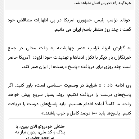
پیامک
هیچ‌گونه رفع تحریمی اعمال نخواهد شد.
سرگرمی
روانشناسی
فناوری
دونالد ترامپ رئیس جمهوری آمریکا در پی اظهارات متناقض خود
آشپزی
گوناگون
گفت : چند روز منتظر پاسخ ایران می مانیم.
دانلود
حوادث
به گزارش ایرنا، ترامپ عصر چهارشنبه به وقت محلی در جمع
محیط زیست
خبرنگاران بار دیگر با تکرار ادعاها و تهدیدات خود افزود: آمریکا حاضر
سلامت
است چند روزی برای دریافت «پاسخ درست» از ایران صبر کند.
فرهنگی
بین الملل
وی ادامه داد : « شرایط در وضعیت حساسی است، باور کنید. اگر
پاسخ‌های درست را دریافت نکنیم، روند بسیار سریع پیش خواهد
اجتماعی
رفت. ما کاملاً آماده اقدام هستیم. باید پاسخ‌های درست را دریافت
حیات وحش
کنیم. پاسخ‌ها باید ۱۰۰ درصد کامل و خوب باشند.»
سیاست خارجی
خلافی خودروتو الان ببین، با
پلاک و کد ملی، بدون نیاز به
مراجعه حضوری