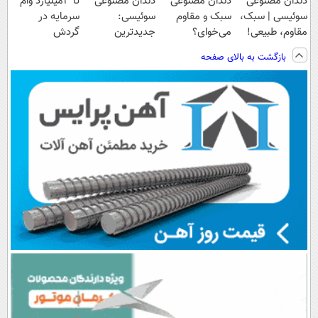
دندان مصنوعی
دندان مصنوعی
دندان مصنوعی
تا 3میلیارد وام
سوئیسی | سبک،
سبک و مقاوم
سوئیسی:
سرمایه در
مقاوم، طبیعی!
می‌خوای؟
جدیدترین
گردش
ویزیت
پرداخت اقساطی
فناوری اروپا،
فروشندگان =>
بازگشت به بالای صفحه
رایگان+پرداخت
هم داریم!😍 |
سبک و مقاوم |
فروشگاهت رو
اقساطی😍
📍تهران
پرداخت قسطی
ثبت کن