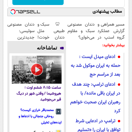
مطالب پیشنهادی
مسیر همراهی و
دندان مصنوعی
🦷 سبک و
دندان مصنوعی
گزارش عملکرد
سبک و مقاوم
طبیعی مثل
سوئیسی:
گروه اسنپ در
می‌خوای؟
دندان خودت!
جدیدترین
۱۴۰۴
پرداخت
نصب آسان و
فناوری اروپا،
بیشتر بخوانید:
تماشاخانه
اقساطی هم
پرداخت
سبک و مقاوم |
ادعای میدل ایست :
داریم!😍 | 📍
اقساطی 💳 📍
پرداخت قسطی
تهران
تهران
حمله به ایران موکول شد به
بعد از مراسم حج
ادعای ترامپ: چند هدف
ساعت ۸:۱۵ ششم اوت ؛
در ایران باقی مانده/ با
هیروشیما / وقتی شهر در دیگ
قیر می‌جوشید
رهبران ایران صحبت خواهم
کرد
محمدباقر خرازی کیست؟
روحانی جنجالی با ادعاها و
ترامپ در ادعایی شرط
ایده‌های تخیلی
توافق با ایران را «تسلیم