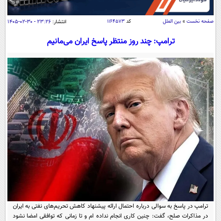
سیاسی
اقتصاد
صفحه نخست
»
بین الملل
کد
۱۱۶۴۵۷۳
انتشار:
۲۳:۲۶ - ۳۰-۰۲-۱۴۰۵
جامعه
اقتصادی
ترامپ: چند روز منتظر پاسخ ایران می‌مانیم
ورزشی
اجتماعی
خودرو
بین الملل
حوادث
فرهنگ و هنر
سیاست خارجی
سلامت
علم و دانش
یک برش دانایی
قرآن
فناوری و It
محیط زیست
گوناگون
علمی
سفر و تفریح
فیلم
سرگرمی
اخبار کریپتو
عصر ایران 2
اقتصاد
باشگاه مغز
آموزش زبان
خواندنی ها و دیدنی ها
ورزش
مجله تصویری سلاح
ترامپ در پاسخ به سوالی درباره احتمال ارائه پیشنهاد کاهش تحریم‌های نفتی به ایران
داستان کوتاه
سیاست
در مذاکرات صلح، گفت: چنین کاری انجام نداده ام و تا زمانی که توافقی امضا نشود