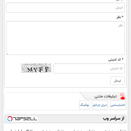
* نظر
* کد امنیتی
اعتبارسنجی
دیزل ژنراتور
بوکینگ
از سراسر وب