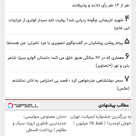
نفر از 13 نفر رأی دادند و پذیرفتند
4
شهید لاریجانی چگونه ردیابی شد؟ روایت تازه سردار کوثری از جزئیات
این ماجرا
5
پیام روشن پزشکیان در گفت‌و‌گوی تصویری با مرد نامرئی: من هستم!
6
معماری که در 92 سالگی هنوز خلق می کند؛ داستان آلوارو سیزا، شاعر
بتن و نور (+تصاویر)
7
سحر دولتشاهی عذرخواهی کرد ؛ قصد بی احترامی به اذان نداشتم
(عکس)
مطالب پیشنهادی
به بزرگترین جشنواره ایمپلنت تهران
دندان مصنوعی سوئیسی:
خوش اومدید! | فقط ۲۵ میلیون !
جدیدترین فناوری اروپا، سبک و
مقاوم | پرداخت قسطی