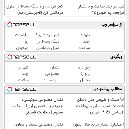
تنها در چند ساعت و با یکبار
کمر درد داری؟ دیگه بسه! در منزل
مراجعه به خودرو45
درمانش کن (◀پرسش‌نامه)
از سراسر وب
تنها در
کمر درد داری؟
ماشینت
چند
دیگه بسه! در
رو
ساعت
منزل درمانش
میخوای
و با
کن
بفروشی؟
وبگردی
یکبار
(◀پرسش‌نامه)
اینجا یک
مراجعه
روزه
چرا درد
دندان
تنها در
به
برات
زانو را
مصنوعی
چند
خودرو45
میفروشه
تحمل
سوئیسی:
ساعت
می‌کنی؟
جدیدترین
و با
مطالب پیشنهادی
خیلی
فناوری
یکبار
ساده
اروپا،
مراجعه
🦷 سبک و طبیعی مثل دندان
دندان مصنوعی سوئیسی:
درمنزل
سبک و
به
خودت! نصب آسان و پرداخت
جدیدترین فناوری اروپا، سبک و
درمانش
مقاوم |
خودرو45
اقساطی 💳 📍 تهران
مقاوم | پرداخت قسطی
کن
پرداخت
۱ میلیارد اعتبار خرید طلا | بدون
قسطی
دندان مصنوعی سبک و مقاوم