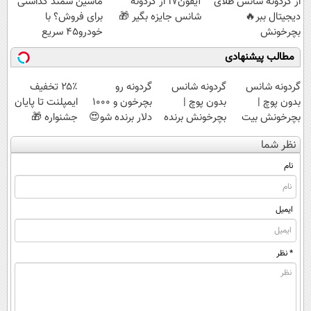
از گردونه شانس طلای
آیفون17 از گردونه
ماشین سمند گذاشتی
دیجیتال ببر🔥
شانس جایزه بگیر 🎁
برای فروش؟ با
بچرخونش
خودرو45 سریع
بفروش
مطالب پیشنهادی
گردونه شانس
گردونه شانس
گردونه رو
۲۵٪ تخفیف
بدون پوچ |
بدون پوچ |
بچرخون و 1000
ایمپلنت تا پایان
بچرخونش بیت
بچرخونش برنده
دلار برنده شو😍
جشنواره 🎁
کوین ببر! 🔥😍
شو! 🔥😍
نظر شما
نام
ایمیل
* نظر