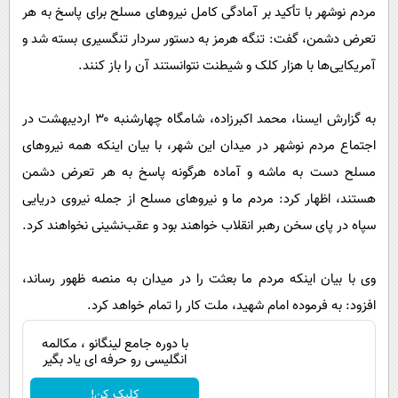
پیامک
سرگرمی
مردم نوشهر با تأکید بر آمادگی کامل نیروهای مسلح برای پاسخ به هر
تعرض دشمن، گفت: تنگه هرمز به دستور سردار تنگسیری بسته شد و
روانشناسی
فناوری
آمریکایی‌ها با هزار کلک و شیطنت نتوانستند آن را باز کنند.
آشپزی
گوناگون
دانلود
حوادث
به گزارش ایسنا، محمد اکبرزاده، شامگاه چهارشنبه ۳۰ اردیبهشت در
محیط زیست
اجتماع مردم نوشهر در میدان این شهر، با بیان اینکه همه نیروهای
مسلح دست به ماشه و آماده هرگونه پاسخ به هر تعرض دشمن
سلامت
هستند، اظهار کرد: مردم ما و نیروهای مسلح از جمله نیروی دریایی
فرهنگی
سپاه در پای سخن رهبر انقلاب خواهند بود و عقب‌نشینی نخواهند کرد.
بین الملل
اجتماعی
وی با بیان اینکه مردم ما بعثت را در میدان به منصه ظهور رساند،
افزود: به فرموده امام شهید، ملت کار را تمام خواهد کرد.
حیات وحش
سیاست خارجی
با دوره جامع لینگانو ، مکالمه
انگلیسی رو حرفه ای یاد بگیر
کلیک کن!