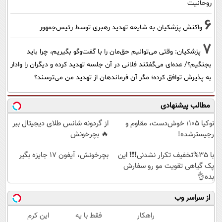
روحانیت
6
واکنش پزشکیان به شایعه تهدید رهبری توسط رئیس‌جمهور
7
پزشکیان: وقتی می‌توانیم حق‌مان را با گفت‌وگو بگیریم، چرا باید
بجنگیم؟/ عده‌ای می‌گفتند فلانی در آن جلسه تهدید کرده و دیگران را وادار
به پذیرش توافق کرده؛ مگر آن فرماندهان از تهدید من می‌ترسند؟
مطالب پیشنهادی
نوکیا 105؛ خوش‌دست، مقاوم و
از گردونه شانس طلای دیجیتال ببر
رجیسترشده!
🔥 بچرخونش
با 35%تخفیف تکرار نشدنی❗❗❗ این
بچرخونش، آیفون 17 جایزه بگیر
پک گیاهی تقویت مو رو سفارش
بده👌
از سراسر وب
راهکار
فقط با یه
این کرم