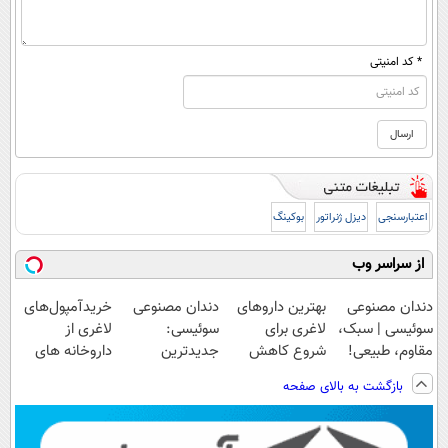
* کد امنیتی
اعتبارسنجی
دیزل ژنراتور
بوکینگ
از سراسر وب
دندان مصنوعی
بهترین داروهای
دندان مصنوعی
خریدآمپول‌های
سوئیسی | سبک،
لاغری برای
سوئیسی:
لاغری از
مقاوم، طبیعی!
شروع کاهش
جدیدترین
داروخانه های
ویزیت
وزن، ارسال از
فناوری اروپا،
اطرافت، ارسال
بازگشت به بالای صفحه
رایگان+پرداخت
داروخانه های
سبک و مقاوم |
فوری همراه با
اقساطی😍
نزدیکت!
پرداخت قسطی
پک یخ!