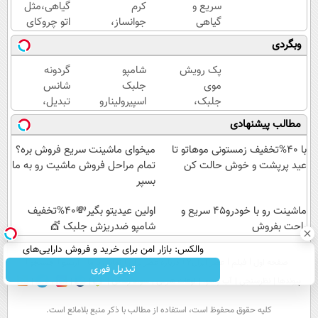
سریع و
کرم
گیاهی،مثل
گیاهی
جوانساز،
اتو چروکای
برای
پیری رو از
پوستتوصاف
وبگردی
جلوگیری
خودت دور
میکنه!50%تخفیف
و درمان
کن(تخفیف50%)
پک رویش
شامپو
گردونه
پیری
موی
جلبک
شانس
پوست
جلبک،
اسپیرولینارو
تبدیل،
انتخاب
با ۴۵٪
بچرخون
مطالب پیشنهادی
بهترین
تخفیف به
جایزه
ها(تخفیف
موهات
ببر
با 40%تخفیف زمستونی موهاتو تا
میخوای ماشینت سریع فروش بره؟
ویژه)
هدیه بده
عید پرپشت و خوش حالت کن
تمام مراحل فروش ماشیت رو به ما
بسپر
ماشینت رو با خودرو45 سریع و
اولین عیدیتو بگیر💸40%تخفیف
راحت بفروش
شامپو ضدریزش جلبک 💇
والکس: بازار امن برای خرید و فروش دارایی‌های
صفحه اول
فیلم
عصر ایران۲
درباره عصرایران
تماس با ما
آرشیو
جستجو
دیجیتال
تبدیل فوری
پیوندها
نظرسنجی
آب و هوا
اوقات شرعی
سواد زندگی
كليه حقوق محفوظ است، استفاده از مطالب با ذكر منبع بلامانع است.