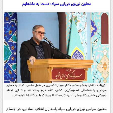
سیاسی
معاون نیروی دریایی سپاه: دست به ماشه‌ایم
اقتصاد
جامعه
اقتصادی
ورزشی
اجتماعی
خودرو
بین الملل
حوادث
فرهنگ و هنر
سیاست خارجی
سلامت
علم و دانش
یک برش دانایی
قرآن
فناوری و It
محیط زیست
گوناگون
علمی
سفر و تفریح
فیلم
سرگرمی
اخبار کریپتو
اکبرزاده با اشاره به شجاعت و اقتدار سردار تنگسیری در مقابل دشمن، گفت: به دستور
عصر ایران 2
اقتصاد
باشگاه مغز
سردار و با هماهنگی تصمیم‌گیران کشور، تنگه هرمز بسته شد و تا این لحظه
آمریکایی‌ها هزار کلک و شیطنت به کار بستند تا این تنگه را باز کنند اما نتوانستند.
آموزش زبان
خواندنی ها و دیدنی ها
ورزش
مجله تصویری سلاح
داستان کوتاه
سیاست
معاون سیاسی نیروی دریایی سپاه پاسداران انقلاب اسلامی، در اجتماع