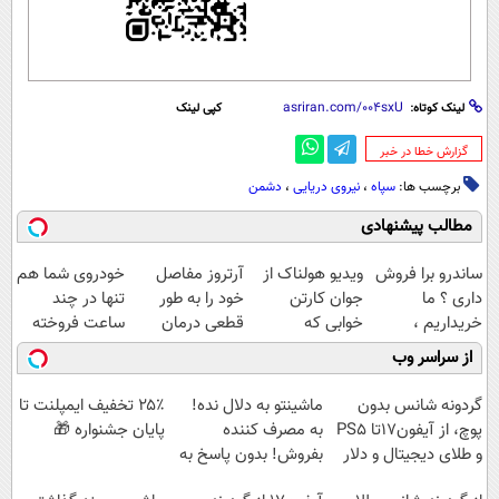
لینک کوتاه:
کپی لینک
‌گزارش خطا در خبر
برچسب ها:
سپاه
،
نیروی دریایی
،
دشمن
مطالب پیشنهادی
ساندرو برا فروش
ویدیو هولناک از
آرتروز مفاصل
خودروی شما هم
داری ؟ ما
جوان کارتن
خود را به طور
تنها در چند
خریداریم ،
خوابی که
قطعی درمان
ساعت فروخته
راحت بفروشش
میلیاردر شد.
کنید!
خواهد شد
از سراسر وب
آموزش رایگان
◗پرسش‌نامه◖
گردونه شانس بدون
ماشینتو به دلال نده!
۲۵٪ تخفیف ایمپلنت تا
پوچ، از آیفون17تا PS5
به مصرف کننده
پایان جشنواره 🎁
و طلای دیجیتال و دلار
بفروش! بدون پاسخ به
🔥
یک تماس