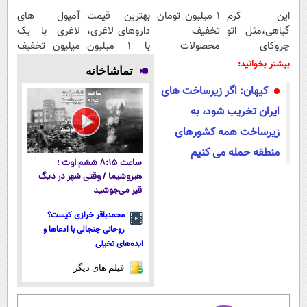
این کرم
۱ میلیون تومان
بهترین قیمت
آمپول های
گیاهی،مثل اتو
تخفیف
داروهای لاغری،
لاغری با یک
چروکای
محصولات
با ۱ میلیون
میلیون تخفیف
پوستتوصاف
لاغری؛ یک قدم
تخفیف و ارسال
| ارسال از
بیشتر بخوانید:
تماشاخانه
میکنه!50%تخفیف
نزدیک‌تر به
از داروخانه‌
داروخانه های
کیهان: اگر زیرساخت های
شروع کاهش
معتبر
وزن
ایران تخریب شود، به
زیرساخت همه کشورهای
منطقه حمله می کنیم
ساعت ۸:۱۵ ششم اوت ؛
هیروشیما / وقتی شهر در دیگ
قیر می‌جوشید
محمدباقر خرازی کیست؟
روحانی جنجالی با ادعاها و
ایده‌های تخیلی
فیلم های دیگر