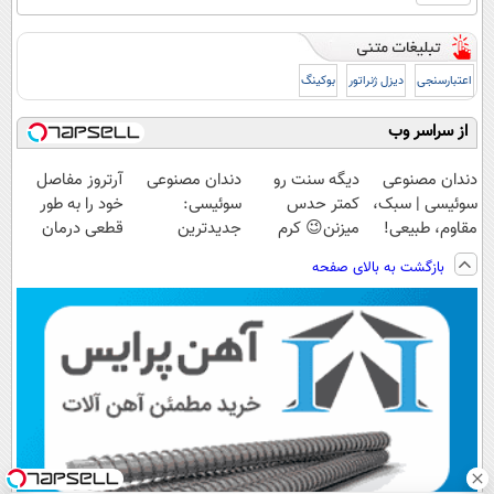
اعتبارسنجی
دیزل ژنراتور
بوکینگ
از سراسر وب
دندان مصنوعی
دیگه سنت رو
دندان مصنوعی
آرتروز مفاصل
سوئیسی | سبک،
کمتر حدس
سوئیسی:
خود را به طور
مقاوم، طبیعی!
میزنن😉 کرم
جدیدترین
قطعی درمان
ویزیت
ضدچروک گیاهی
فناوری اروپا،
کنید!
بازگشت به بالای صفحه
رایگان+پرداخت
👈🏻45%تخفیف
سبک و مقاوم |
◗پرسش‌نامه◖
اقساطی😍
پرداخت قسطی