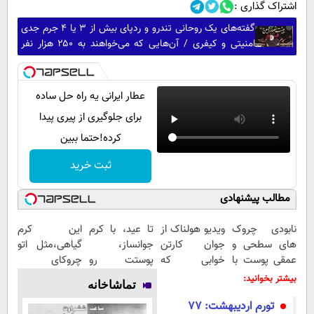
اشتراک گذاری :
گفته‌های یک روحانی تندرو و ردپای بیش از ۳ یا ۴ جرم جدی
امنیتی و کیفری / آن‌هایی که می‌خواهند به ۲۵۰ هزار نفر
بپیوندند بدانند ...
عطار ایرانی یه راه حل ساده
برای جلوگیری از پیری پیدا
کرده!حتما ببین
ثبت خرید
مطالب پیشنهادی
نابودی چروک
ویدیو هولناک از
تا عید، با کرم
این کرم
های سطحی و
جوان کارتن
جوانساز،
گیاهی،مثل اتو
عمقی پوست با
خوابی که
پوستت رو
چروکای
کرم
میلیاردر شد.
دوباره
پوستتوصاف
بیشتر بخوانید:
تماشاخانه
آلمانی(45%تخفیف)
آموزش رایگان
بساز(خرید با
میکنه!50%تخفیف
تورم اردیبهشت: ۷۷
تخفیف ویژه)