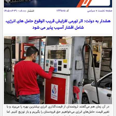
سیاسی
اقتصاد
صفحه نخست
»
سیاسی
کد
۱۱۶۴۵۸۵
انتشار:
۰۸:۰۰ - ۳۱-۰۲-۱۴۰۵
جامعه
اقتصادی
هشدار به دولت: اثر تورمی افزایش قریب الوقوع حامل های انرژی،
شامل اقشار آسیب پذیر می شود
ورزشی
اجتماعی
خودرو
بین الملل
حوادث
فرهنگ و هنر
سیاست خارجی
سلامت
علم و دانش
یک برش دانایی
قرآن
فناوری و It
محیط زیست
گوناگون
علمی
سفر و تفریح
فیلم
سرگرمی
اخبار کریپتو
عصر ایران 2
اقتصاد
باشگاه مغز
آموزش زبان
خواندنی ها و دیدنی ها
ورزش
مجله تصویری سلاح
در آن زمان هم می‌گفتند ثروتمندان از قیمت‌گذاری انرژی بیشترین بهره را می‌برند و با
داستان کوتاه
سیاست
تغییر قیمت حامل‌های انرژی می‌خواهیم حق فرودستان را بگیریم و باز توزیع کنیم. اما