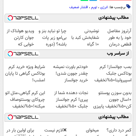
برچسب ها:
انرژی
،
تورم
،
اقشار ضعیف
مطالب پیشنهادی
آرتروز مفاصل
نوشیدنی
چرا تو نباید بنز و
ویدیو هولناک از
خود را به طور
شفابخش کبد با
بی‌ام‌و زیر پات
جوان کارتن
قطعی درمان
10 گیاه
باشه؟ (دوره
خوابی که
کنید!
موثر(تخفیف تا
رایگان درآمد
میلیاردر شد.
از سراسر وب
◗پرسش‌نامه◖
امشب)
میلیاردی)
آموزش رایگان
بمب جوانساز! کرم
خودتم باورت نمیشه
شرایط ویژه خرید کرم
بوتاکس جلبک
چقدر جوون شدی!
بوتاکس گیاهی تا پایان
اسپیرولینا50%تخفیف
خرید جوانساز
امشب!
اسپیرولینا با تخفیف
بدون سوزن پوستتو
نجات دهنده شما از
این کرم گیاهی،مثل اتو
ویژه
10سال جوون
پیری! کرم جوانساز
چروکای پوستتوصاف
کن50%تخفیف پاییزی
جلبک 50%تخفیف
میکنه!50%تخفیف
مطالب پیشنهادی
کمر درد داری؟
میخوای
❌لازم نیست
برای اولین بار در