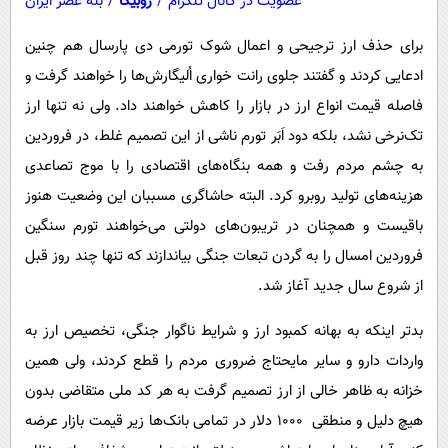
عضویت در کانال تلگرام
/
روبیکا
/
بله عصر ایران
برای حذف ارز ترجیحی و اعمال شوک تورمی دی پارسال هم چنین
ادعایی کردند و گفتند جلوی رانت خواری‌ اُلیگارش‌ها را خواهند گرفت و
فاصله قیمت انواع ارز در بازار را کاهش خواهند داد. ولی نه تنها ارز
تک‌نرخی نشد، بلکه دود اَبَر تورم ناشی از این تصمیم غلط، در فروردین
به چشم مردم رفت و همه بنگاه‌های اقتصادی را با موج تصاعدی
هزینه‌های تولید روبرو کرد. البته حاشاگری مسببان این وضعیت هنوز
باقیست و همچنان در تریبون‌های دولتی می‌خواهند تورم سنگین
فروردین امسال را به گردن تبعات جنگی بیاندازند که تنها چند روز قبل
از شروع سال جدید آغاز شد.
بدتر اینکه به بهانه کمبود ارز و شرایط ناگوار جنگی، تخصیص ارز به
واردات دارو و سایر مایحتاج ضروری مردم را قطع کردند، ولی همین
خزانه به ظاهر خالی از ارز تصمیم گرفت به هر کد ملی متقاضی بدون
هیچ دلیل و منطقی ۱۰۰۰ دلار در تمامی بانک‌ها زیر قیمت بازار عرضه