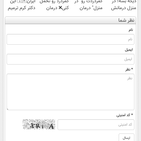
دیگه بسه! در
کمردردت رو "در
کمردرد رو تحمل
ایران🇮🇷 این
منزل درمانش
منزل" درمان
کنی❌ درمان
دکتر کرم ترمیم
کن
کنی؟ (◂فیلم +
بدون جراحی و
کننده 23 روزه
نظر شما
(◀پرسش‌نامه)
◂پرسش‌نامه)
قرص
ساخت!
(پرسشنامه)
نام
ایمیل
* نظر
* کد امنیتی