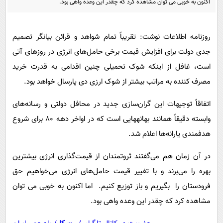
اکنون به خوبی می توان مشاهده کرد که چقدر این وعده واهی بود.
پیامک
سرگرمی
روانشناسی
فناوری
روزنامه اطلاعات نوشت:
تقریباً تمام شواهد و قرائن بیانگر تصمیم
آشپزی
گوناگون
جدی دولت برای افزایش قیمت برخی حامل‌های انرژی در روزهای آتی
دانلود
حوادث
است، غافل از اینکه شوک تحمیلی چنین اقدامی به قدرت خرید
محیط زیست
مصرف کننده به مراتب بیشتر از شوک ارزی دی پارسال خواهد بود.
سلامت
اتفاقاً توجیهات این گران‌سازی جدید در محافل دولتی و رسانه‌های
فرهنگی
وابسته دقیقاً همانند بهانه‎هایی است که در اواخر دهه ۸۰ برای شروع
هدفمندی یارانه‌ها اعلام شد.
بین الملل
اجتماعی
در آن زمان هم می‌گفتند ثروتمندان از قیمت‌گذاری انرژی بیشترین
بهره را می‌برند و با تغییر قیمت حامل‌های انرژی می‌خواهیم حق
حیات وحش
فرودستان را بگیریم و باز توزیع کنیم. اما اکنون به خوبی می توان
سیاست خارجی
مشاهده کرد که چقدر این وعده واهی بود.