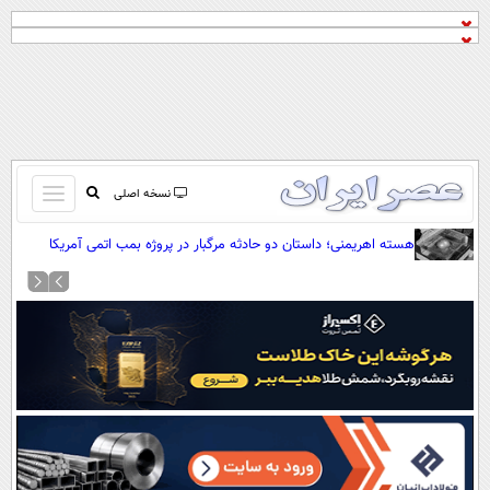
باز
نسخه اصلی
و
صفحه اول
هسته اهریمنی؛ داستان دو حادثه مرگبار در پروژه بمب اتمی آمریکا
بسته
تماس با ما
کردن
آرشیو
منو
جستجو
نظرسنجی
آب و هوا
اوقات شرعی
پیوند ها
سواد زندگی