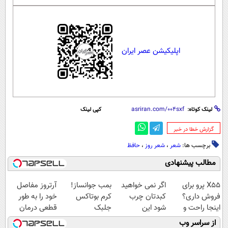
اپلیکیشن عصر ایران
لینک کوتاه:
کپی لینک
‌گزارش خطا در خبر
برچسب ها:
شعر
،
شعر روز
،
حافظ
مطالب پیشنهادی
X55 پرو برای
اگر نمی خواهید
بمب جوانساز!
آرتروز مفاصل
فروش داری؟
کبدتان چرب
کرم بوتاکس
خود را به طور
اینجا راحت و
شود این
جلبک
قطعی درمان
سریع بفروشش
نوشیدنی خوش
اسپیرولینا50%تخفیف
کنید!
از سراسر وب