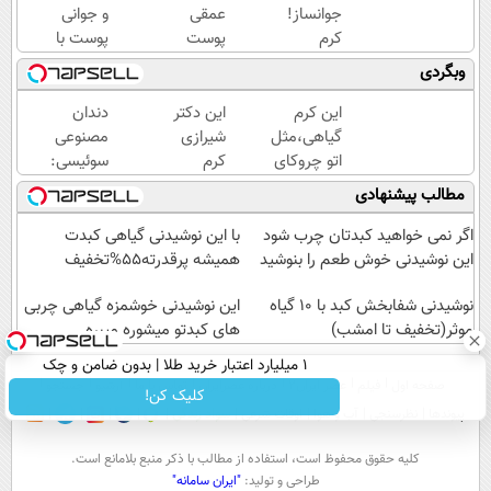
جوانساز!
عمقی
و جوانی
کرم
پوست
پوست با
بوتاکس
در
جلبک
وبگردی
جلبک
تابستان
اسپیرولینا!
اسپیرولینا50%تخفیف
با کرم
خرید
این کرم
این دکتر
دندان
جوانساز
محصول با
گیاهی،مثل
شیرازی
مصنوعی
آلمانی!
تخفیف
اتو چروکای
کرم
سوئیسی:
ویژه
پوستتوصاف
ترمیم
جدیدترین
مطالب پیشنهادی
میکنه!50%تخفیف
زخم
فناوری
ایرانی را
اروپا،
اگر نمی خواهید کبدتان چرب شود
با این نوشیدنی گیاهی کبدت
ساخت!!!
سبک و
این نوشیدنی خوش طعم را بنوشید
همیشه پرقدرته55%تخفیف
مقاوم |
نوشیدنی شفابخش کبد با 10 گیاه
پرداخت
این نوشیدنی خوشمزه گیاهی چربی
موثر(تخفیف تا امشب)
های کبدتو میشوره میبره
قسطی
۱ میلیارد اعتبار خرید طلا | بدون ضامن و چک
صفحه اول
فیلم
عصر ایران۲
درباره عصرایران
تماس با ما
آرشیو
جستجو
کلیک کن!
پیوندها
نظرسنجی
آب و هوا
اوقات شرعی
سواد زندگی
كليه حقوق محفوظ است، استفاده از مطالب با ذكر منبع بلامانع است.
طراحی و تولید:
"ایران سامانه"