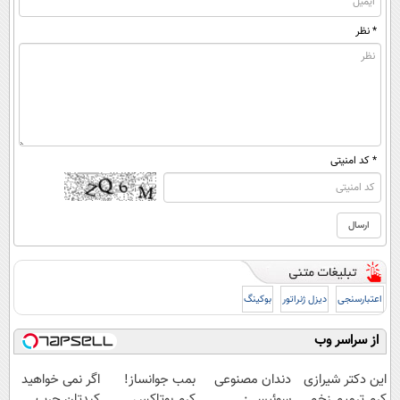
* نظر
* کد امنیتی
اعتبارسنجی
دیزل ژنراتور
بوکینگ
از سراسر وب
این دکتر شیرازی
دندان مصنوعی
بمب جوانساز!
اگر نمی خواهید
کرم ترمیم زخم
سوئیسی:
کرم بوتاکس
کبدتان چرب