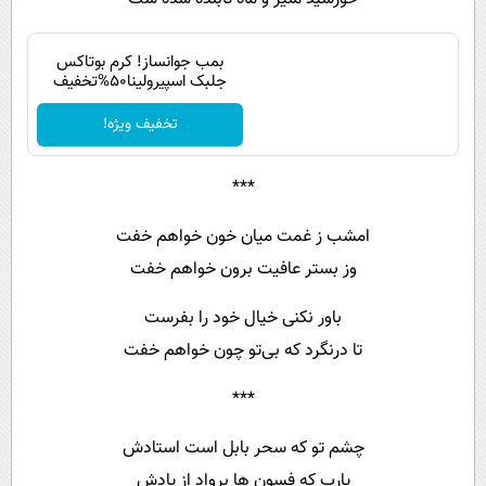
بمب جوانساز! کرم بوتاکس
جلبک اسپیرولینا50%تخفیف
تخفیف ویژه!
***
امشب ز غمت میان خون خواهم خفت
وز بستر عافیت برون خواهم خفت
باور نکنی خیال خود را بفرست
تا درنگرد که بی‌تو چون خواهم خفت
***
چشم تو که سحر بابل است استاد
ش
یارب که فسون ها برواد از یادش