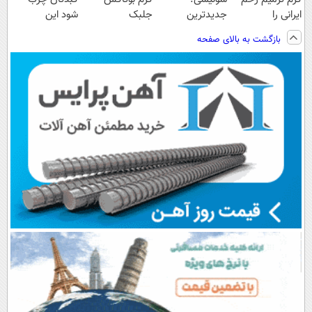
ایرانی را
جدیدترین
جلبک
شود این
ساخت!!!
فناوری اروپا،
اسپیرولینا50%تخفیف
نوشیدنی خوش
بازگشت به بالای صفحه
سبک و مقاوم |
طعم را بنوشید
پرداخت قسطی