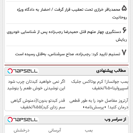
5
محمدباقر خرازی تحت تعقیب قرار گرفت / احضار به دادگاه ویژه
روحانیت
6
دستگیری چهار متهم قتل حمیدرضا رجب‌زاده پس از شناسایی خودروی
ربایش
7
تسنیم تایید کرد: رجب‌زاده، مداح سرشناس، به‌قتل رسیده است
مطالب پیشنهادی
بمب جوانساز! کرم بوتاکس جلبک
اگر نمی خواهید کبدتان چرب شود
اسپیرولینا50%تخفیف
این نوشیدنی خوش طعم را بنوشید
آرتروز مفاصل خود را به طور قطعی
قدر کبدتو بدون!(دمنوش گیاهی
درمان کنید! ◗پرسش‌نامه◖
سم زدای کبد)55%تخفیف
از سراسر وب
بمب
آبرسانی
درخشش