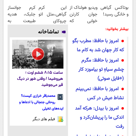
بوتاکس گیاهی
ویدیو هولناک از
این کرم
کرم جوانساز
و خانگی رسید!
جوان کارتن
گیاهی،مثل اتو
جلبک، هدیه
خوابی که
چروکای
طبیعت به
میلیاردر شد.
پوستتوصاف
شما(خرید با
بیشتر بخوانید:
تماشاخانه
آموزش رایگان
میکنه!50%تخفیف
تخفیف ویژه)
امروز با حافظ: مطرب بگو
که کار جهان شد به کام ما
امروز با حافظ: مگرم
چشمِ سیاهِ تو بیاموزد کار
ساعت ۸:۱۵ ششم اوت ؛
(+فایل صوتی)
هیروشیما / وقتی شهر در دیگ
قیر می‌جوشید
امروز با حافظ: نمی‌بینم
محمدباقر خرازی کیست؟
نشاط عیش در کس
روحانی جنجالی با ادعاها و
امروز با بیدل: هرکه آمد
ایده‌های تخیلی
اندکی ما را پریشان‌کرد و
فیلم های دیگر
رفت