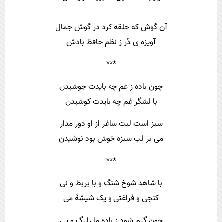
آن گوش که حلقه کرد در گوش جمال
آویزه ی دُر ز نظم حافظ بادش
***
چون باده ز غم چه بایدت جوشیدن
با لشگر غم چه بایدت کوشیدن
سبز است لبت ساغر از او دور مدار
می بر لب سبزه خوش بود نوشیدن
***
با شاهد شوخ شنگ و با بربط و نی
کنجی و فراغتی و یک شیشهٔ می
چون گرم شود ز باده ما را رگ و پی