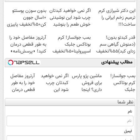
طعم را بنوشید
◗پرسش‌نامه◖
این دکتر شیرازی کرم
اگر نمی خواهید کبدتان
بدون سوزن پوستتو
ترمیم زخم ایرانی را
چرب شود این نوشیدنی
10سال جوون
ساخت!!!
خوش طعم را بنوشید
کن50%تخفیف پاییزی
قدر کبدتو بدون!
بمب جوانساز! کرم
آرتروز مفاصل خود را
(دمنوش گیاهی سم
بوتاکس جلبک
به طور قطعی درمان
زدای کبد)55%تخفیف
اسپیرولینا50%تخفیف
کنید! ◗پرسش‌نامه◖
مطالب پیشنهادی
بمب جوانساز!
ماشین پژو پارس
اگر نمی خواهید
آرتروز مفاصل
کرم بوتاکس
برای فروش
کبدتان چرب
خود را به طور
جلبک
داری؟ اینجا
شود این
قطعی درمان
اسپیرولینا50%تخفیف
سریع بفروشش
نوشیدنی خوش
کنید!
نظر شما
طعم را بنوشید
◗پرسش‌نامه◖
نام
ایمیل