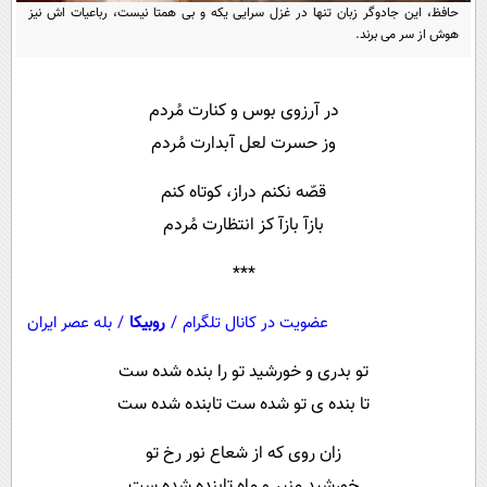
پیامک
سرگرمی
حافظ، این جادوگر زبان تنها در غزل سرایی یکه و بی همتا نیست، رباعیات اش نیز
هوش از سر می برند.
روانشناسی
فناوری
آشپزی
گوناگون
در آرزوی بوس و کنارت مُردم
دانلود
حوادث
وز حسرت لعل آبدارت مُردم
محیط زیست
قصّه نکنم دراز، کوتاه کنم
سلامت
بازآ بازآ کز انتظارت مُردم
فرهنگی
***
بین الملل
عضویت در کانال تلگرام
/
روبیکا
/
بله عصر ایران
اجتماعی
تو بدری و خورشید تو را بنده شده ست
حیات وحش
تا بنده ی تو شده ست تابنده شده ست
سیاست خارجی
زان روی که از شعاع نور رخ تو
خورشید منیر و ماه تابنده شده ست