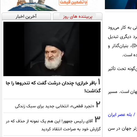
پربیننده های روز
آخرین اخبار
کردن) زمانی به کار می‌رود
د دیگری تبدیل
شود. در دنیای هوش مصنوعی، این رابطه دقیقاً میان ایلان ماسک و دمیس هاسابیس (Demis Hassabis)، بنیان‌گذار و
گونه تحت تأثیر
1
باقر خرازی؛ چندان درشت گفت که تندروها را جا
گذاشت!
 در جهان است. مسیر
2
«تجرد قطعی»، انتخابی جدید برای سبک زندگی
/
بله عصر ایران
3
آقای رئیس جمهور! این هم یک نمونه از حذف که در
کن برتر جهان در سن
گزارش خود به صراحت انتقاد کردید