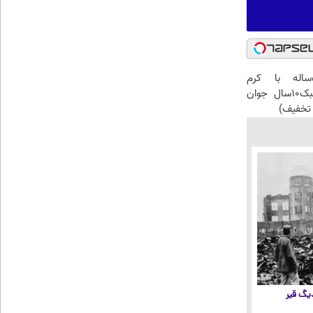
این آقای58ساله با کرم
ضدچروک جلبک10سال جوان
تخفیف)
 دیگ قیر