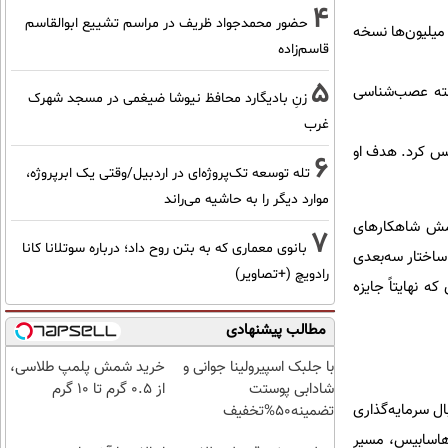
4
حضور محمدجواد ظریف در مراسم تشییع ابوالقاسم
Theme Par را برنامه‌نویسی کرد که میلیون‌ها نسخه
قاسم‌زاده
5
رشته عصب‌شناسی
زنِ بادیگارد محافظ نیوشا ضیغمی در مسجد شهرک
غرب
اه هوش مصنوعی DeepMind را در لندن تأسیس کرد. هدف او
6
تله توسعه تک‌پروژه‌ای در اردبیل/وقتی یک ابرپروژه،
موارد دیگر را به حاشیه می‌راند
ن، هاسابیس و تیمش شاهکارهای
7
بانوی معماری که به بتن روح داد؛ درباره سوتلانا کانا
د؛ از AlphaGo که قهرمان جهان در بازی پیچیده «گو» را شکست داد، تا AlphaFold که ساختار سه‌بعدی
رادویچ (+تصاویر)
ه نهایتاً جایزه
مطالب پیشنهادی
با جلبک اسپیرولینا جوانی و
خرید شمش پلمپ طلاسی،
شادابی پوستت
از ۰.۵ گرم تا ۱۰ گرم
ل سرمایه‌گذاری
تضمینه50%تخفیف
 هاسابیس، مسیر