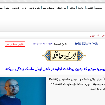
سیاسی
اقتصاد
جامعه
ورزشی
بین الملل
فرهنگ و هنر
علم و دانش
قرآن
گوناگون
فیلم
عصر 
، پاکستان و ترکیه
‍‍‍ پ
پ
تاریخ انتشار:
۰۹:۳۰ - ۳۱-۰۲-۱۴۰۵
‌گزارش خطا در خبر
س؛ مردی که بدون پرداخت اجاره در ذهن ایلان ماسک زندگی می‌کند
در دنیای هوش مصنوعی، این رابطه دقیقاً میان ایلان ماسک و دمیس هاسابیس (Demis
Hassabis)، بنیان‌گذار و مدیرعامل گوگل دیپ‌مایند، برقرار است؛ رابطه‌ای که نشریه The