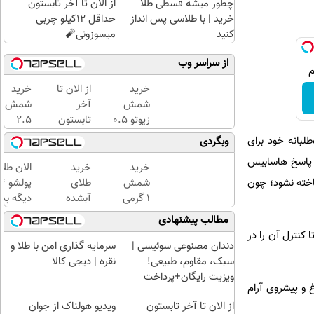
چطور میشه قسطی طلا
از الان تا آخر تابستون
خرید | با طلاسی پس انداز
حداقل 12کیلو چربی
کنید
میسوزونی🧨
از سراسر وب
خرید
از الان تا
خرید
شمش
آخر
شمش
زیوتو ۰.۵
تابستون
2.5
گرمی
حداقل
گرمی
لبانه خود برای
وبگردی
عیار ۹۹۵
12کیلو
از
 پاسخ هاسابیس
| ضد
چربی
طلاسی
خرید
خرید
الان طلا
جعل و
میسوزونی
😍
:«این ایده تا زمانی خوب است که هوش مصنوعی فوق‌پیشرفته (Superintelligence) ساخته نشود؛ چون
شمش
طلای
پلمپ
🧨
1 گرمی
آبشده
دیگه بده
مخصوص
از
حتی با
سرمایه‌گ
مطالب پیشنهادی
طلاسی
۱۰۰هزارتومان
طلا با ا
ایند را بخرد تا کنترل آن را در
بی‌بهره
دندان مصنوعی سوئیسی |
سرمایه گذاری امن با طلا و
سبک، مقاوم، طبیعی!
نقره | دیجی کالا
ویزیت رایگان+پرداخت
 و پیشروی آرام
اقساطی😍
از الان تا آخر تابستون
ویدیو هولناک از جوان