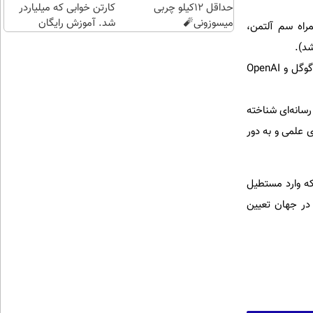
حداقل 12کیلو چربی
کارتن خوابی که میلیاردر
میسوزونی🧨
شد. آموزش رایگان
همراه سم آلتمن،
تأسیس xAI: ماسک بعدها شرکت xAI و هوش مصنوعی Grok را راه‌اندازی کرد تا مستقیماً با مدل‌های گوگل و OpenAI
 وعده‌های بزرگ رسانه‌ای شناخته
 علمی و به دور
که وارد مستطیل
در جهان تعیین