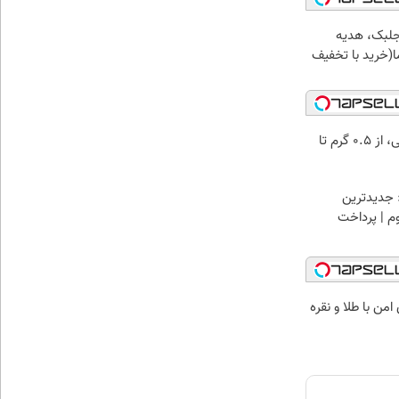
جلبک، هدیه
(خرید با تخفیف
خرید شمش پلمپ طلاسی، از ۰.۵ گرم تا
 جدیدترین
وم | پرداخت
من با طلا و نقره