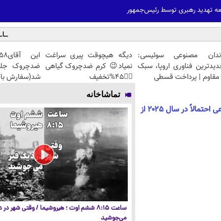
ه تهدید رهبری توسط رئیس‌جمهور
ندان مصنوعی سوئیسی:
دیگه هیچوقت پیری سراغت
دیدترین فناوری اروپا، سبک
نمیاد😉 کرم ضدچروک گیاهی
مقاوم | پرداخت قسطی
👈🏻45%تخفیف
شد(سفارش با 
تماشاخانه
ایلان ماسک : هوش مصنوعی احتمالاً در سال ۲۰۲۵ از
ساعت ۸:۱۵ ششم اوت ؛ هیروشیما / وقتی شهر در
می‌جوشید