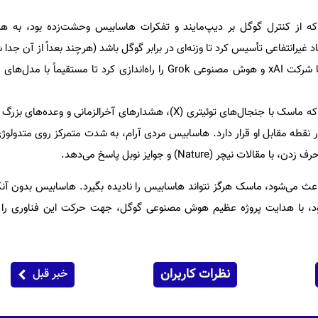
Op: ماسک که از کنترل گوگل بر دیپ‌مایند و تفکرات هاسابیس وحشت‌زده بود، به 
تفاوت در استایل: در حالی که ماسک با جنجال‌های توئیتری (X)، هشدارهای آخرالزمانی و
 نقطه مقابل او قرار دارد. هاسابیس مردی آرام، به شدت متمرکز روی متدولوژی
 نیچر (Nature) و جوایز نوبل پاسخ می‌دهد.
ث می‌شود، ماسک هرگز نتواند هاسابیس را نادیده بگیرد. هاسابیس بدون آن
ود، با هدایت پروژه عظیم هوش مصنوعی گوگل، جهت حرکت این فناوری را 
نظرات کاربران
خبر قبل