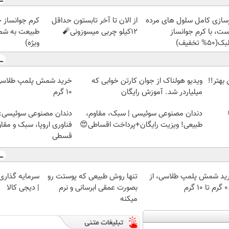
زسازی کامل سلول های مرده
از الان تا آخر تابستون حداقل
کرم جوانساز 
ست، با کرم جوانساز
12کیلو چربی میسوزونی🧨
طبیعت به شما
50% تخفیف)
ویژه)
بهتر!!
ویدیو هولناک از جوان کارتن خوابی که
میلیاردر شد. آموزش رایگان
۱۰ گرم
دندان مصنوعی سوئیسی | سبک، مقاوم،
دندان مصنوعی سوئیسی:
طبیعی! ویزیت رایگان+پرداخت اقساطی😍
فناوری اروپا، سبک و مقا
قسطی
ید شمش پلمپ طلاسی، از
تنها روش طبیعی که پوستت رو
سرمایه گذاری ا
 ۱۰ گرم
بصورت عمقی ابرسانی و نرم
| دیجی کالا
میکنه