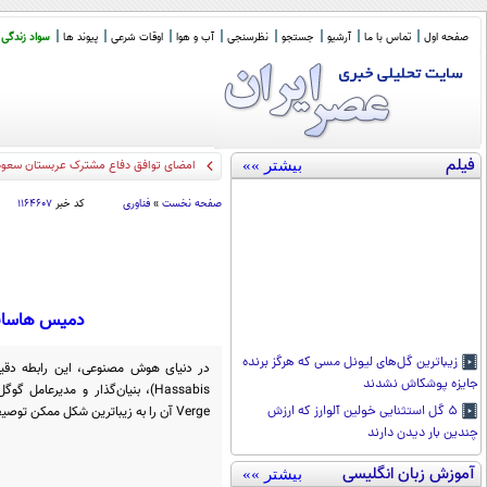
صفحه اول
تماس با ما
آرشیو
جستجو
نظرسنجی
آب و هوا
اوقات شرعی
پیوند ها
سواد زندگی
فیلم
بیشتر »»
امضای توافق دفاع مشترک عربستان سعودی
صفحه نخست
»
فناوری
کد خبر
۱۱۶۴۶۰۷
دمیس هاسابی
زیباترین گل‌های لیونل مسی که هرگز برنده
جایزه پوشکاش نشدند
Verge آن را به زیباترین شکل ممکن توصیف کرده است.
۵ گل استثنایی خولین آلوارز که ارزش
چندین بار دیدن دارند
آموزش زبان انگلیسی
بیشتر »»