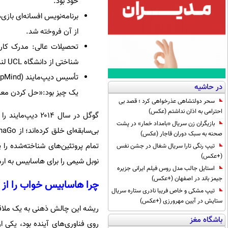
خود بود.
از آن فروخته شد.
تحصیلات عالی: مدرک کارش
شناختی از دانشگاه UCL لندن دریافت کرد.او روی مکانیزم‌های مغز در زمینه حافظه و تخیل تحقیق کرد.
در حاشیه
یک چیز بود:«حل کردن معم
سحر دولتشاهی عذرخواهی کرد ؛ قصد بی
احترامی به اذان نداشتم (عکس)
بازیگران زن سریال «بامداد خمار» در پشت
صحنه به سبک دوران قاجار (عکس)
تمام پروتئین‌های شناخته‌شده را پ
تیپ رنگی تارا سریال شغال در جشن نفس
(+عکس)
نوبل شیمی را برای هاسابیس به ارم
استایل جالب مدل روس فیلم ایرانی جزیره
جیمز باند در اصفهان (+عکس)
چرا هاسابیس خواب را از
تیپ مشکی و خاص فریبا نادری ستاره سریال
ستایش در آیین مهرورزی (+عکس)
ریشه این چالش ذهنی به یک ملاقات
باشگاه مغز
روی فناوری‌های آینده بود، یکی 