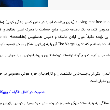
عبارت معروف «Living rent-free in someone's head» (بدون پرداخت اجاره در ذهن کسی زندگی 
اومی کند، به یک دغدغه ذهنی، منبع حسادت یا محرک اصلی رفتارهای فر
Th آن را به زیباترین شکل ممکن توصیف کرده است.
سابیس کیست و چگونه توانسته ثروتمندترین و پرهیاهوترین مرد جهان را این‌
 هاسابیس، متولد ۱۹۷۶ در لندن، یکی از برجسته‌ترین دانشمندان و کارآفرینان حوزه هوش مصنوعی
می-تخیلی است:
عضویت در کانال تلگرام
/
روبیکا
کودک نابغه شطرنج: در ۱۳ سالگی به رتبه استاد بزرگی شطرنج در رده سنی خود رسید و دومین بازی