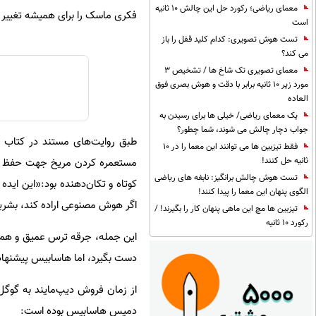
معمای ریاضی؛ رکورد حل این چالش 10 ثانیه
فکری ماسک را برای همیشه تغییر د
است
تست هوش تصویری: کدام کلید قفل را باز
می کند؟
معمای تصویری تک شاخ ها / تشخیص 3
مورد زیر 10 ثانیه برابر با دقت و هوش بصری فوق
العاده
یک معمای ریاضی/ خیلی ها برای رسیدن به
جواب دچار چالش می شوند، شما چطور؟
طبق روایت‌های مستند در کتاب زن
فقط تیزبین ها می توانند این معما را در 10
ثانیه حل کنند!
مستعمره کردن مریخ جهت حفظ بق
تست هوش چالش برانگیز: نابغه های ریاضی
الگوی پنهان این معما را پیدا کنند!
اگر هوش مصنوعی اراده کند، بشریت
تیزبین ها مچ این ماهی پنهان کار را بگیرند! /
رکورد 10 ثانیه
دست بگیرد، اما هاسابیس پیشنهاد او
از زمان فروش دیپ‌مایند به گوگ
دمیس هاسابیس بوده است: