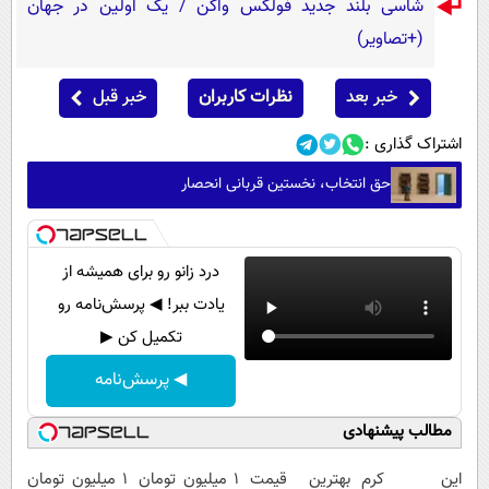
شاسی بلند جدید فولکس واگن / یک اولین در جهان
(+تصاویر)
خبر بعد
نظرات کاربران
خبر قبل
اشتراک گذاری :
حق انتخاب، نخستین قربانی انحصار
درد زانو رو برای همیشه از
یادت ببر! ◀ پرسش‌نامه رو
تکمیل کن ▶
◀ پرسش‌نامه
مطالب پیشنهادی
این کرم
بهترین قیمت
۱ میلیون تومان
1 میلیون تومان