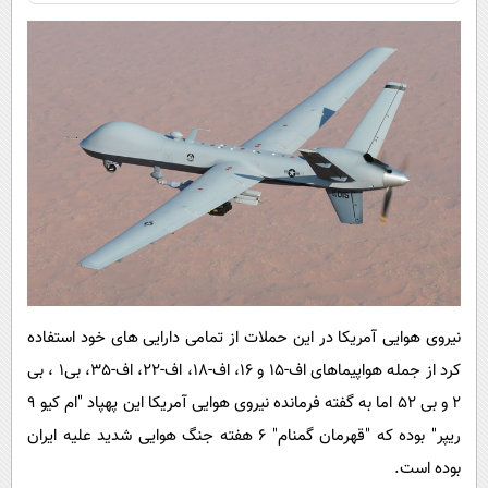
نیروی هوایی آمریکا در این حملات از تمامی دارایی های خود استفاده
کرد از جمله هواپیماهای اف-15 و 16، اف-18، اف-22، اف-35، بی1 ، بی
2 و بی 52 اما به گفته فرمانده نیروی هوایی آمریکا این پهپاد "ام کیو 9
ریپر" بوده که "قهرمان گمنام" 6 هفته جنگ هوایی شدید علیه ایران
بوده است.