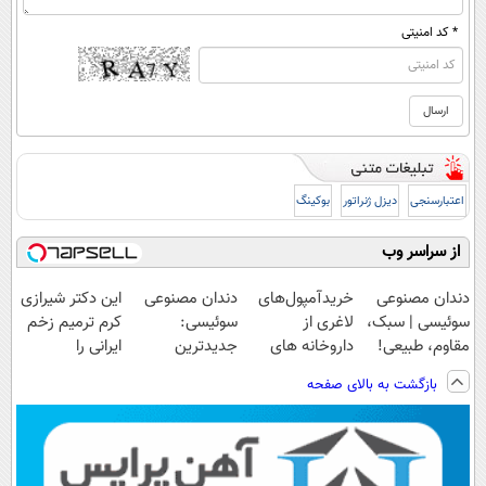
* کد امنیتی
اعتبارسنجی
دیزل ژنراتور
بوکینگ
از سراسر وب
دندان مصنوعی
خریدآمپول‌های
دندان مصنوعی
این دکتر شیرازی
سوئیسی | سبک،
لاغری از
سوئیسی:
کرم ترمیم زخم
مقاوم، طبیعی!
داروخانه های
جدیدترین
ایرانی را
ویزیت
اطرافت، ارسال
فناوری اروپا،
ساخت!!!
بازگشت به بالای صفحه
رایگان+پرداخت
فوری همراه با
سبک و مقاوم |
اقساطی😍
پک یخ!
پرداخت قسطی