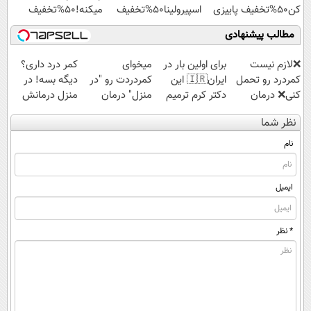
کن50%تخفیف پاییزی
اسپیرولینا50%تخفیف
میکنه!50%تخفیف
مطالب پیشنهادی
❌لازم نیست
برای اولین بار در
میخوای
کمر درد داری؟
کمردرد رو تحمل
ایران🇮🇷 این
کمردردت رو "در
دیگه بسه! در
کنی❌ درمان
دکتر کرم ترمیم
منزل" درمان
منزل درمانش
بدون جراحی و
کننده 23 روزه
کنی؟ (◂فیلم +
کن
نظر شما
قرص
ساخت!
◂پرسش‌نامه)
(◀پرسش‌نامه)
(پرسشنامه)
نام
ایمیل
* نظر