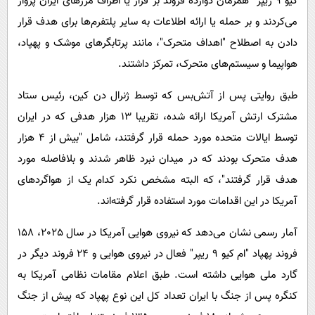
کیو 9 ریپر" همزمان دوازده فروند بر فراز یا اطراف مرزهای ایران پرواز
می‌کردند و بر حمله یا ارائه اطلاعات به سایر پلتفرم‌ها برای هدف قرار
دادن به اصطلاح "اهداف متحرک"، مانند پرتابگرهای موشک و پهپاد،
هواپیما و سیستم‌های متحرک، تمرکز داشتند.
طبق روایتی پس از آتش‌بس که توسط ژنرال دن کین، رئیس ستاد
مشترک ارتش آمریکا ارائه شده، تقریبا 13 هزار هدفی که در ایران
توسط ایالات متحده مورد حمله قرار گرفتند، شامل "بیش از 4 هزار
هدف متحرک بودند که در میدان نبرد ظاهر شدند و بلافاصله مورد
هدف قرار گرفتند"، که البته مشخص نکرد کدام یک از هواگردهای
آمریکا در این اقدامات مورد استفاده قرار گرفته‌اند.
آمار رسمی نشان می‌دهد که نیروی هوایی آمریکا در سال 2025، 158
فروند پهپاد "ام کیو 9 ریپر" فعال در نیروی هوایی و 24 فروند دیگر در
گارد ملی هوایی داشته است. طبق اعلام مقامات نظامی آمریکا به
کنگره پس از جنگ با ایران تعداد کل این نوع پهپاد که پیش از جنگ