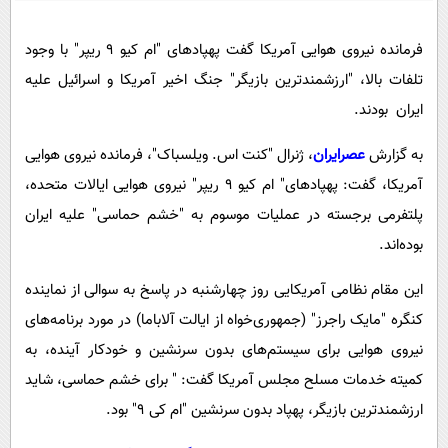
پیامک
سرگرمی
روانشناسی
فناوری
فرمانده نیروی هوایی آمریکا گفت پهپادهای "ام کیو 9 ریپر" با وجود
تلفات بالا، "ارزشمندترین بازیگر" جنگ اخیر آمریکا و اسرائیل علیه
آشپزی
گوناگون
ایران بودند.
دانلود
حوادث
به گزارش
عصرایران
، ژنرال "کنت اس. ویلسباک"، فرمانده نیروی هوایی
محیط زیست
آمریکا، گفت: پهپادهای" ام کیو 9 ریپر" نیروی هوایی ایالات متحده،
سلامت
پلتفرمی برجسته در عملیات موسوم به "خشم حماسی" علیه ایران
فرهنگی
بوده‌اند.
بین الملل
این مقام نظامی آمریکایی روز چهارشنبه در پاسخ به سوالی از نماینده
اجتماعی
کنگره "مایک راجرز" (جمهوری‌خواه از ایالت آلاباما) در مورد برنامه‌های
حیات وحش
نیروی هوایی برای سیستم‌های بدون سرنشین و خودکار آینده، به
کمیته خدمات مسلح مجلس آمریکا گفت: " برای خشم حماسی، شاید
سیاست خارجی
ارزشمندترین بازیگر، پهپاد بدون سرنشین "ام کی 9" بود.