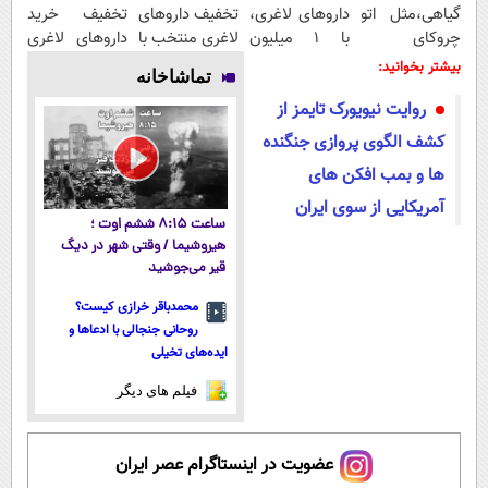
گیاهی،مثل اتو
داروهای لاغری،
تخفیف داروهای
تخفیف خرید
چروکای
با ۱ میلیون
لاغری منتخب با
داروهای لاغری
پوستتوصاف
تخفیف و ارسال
ارسال از
با ارسال از
بیشتر بخوانید:
تماشاخانه
میکنه!50%تخفیف
از داروخانه‌
داروخانه
داروخانه و پک
روایت نیویورک تایمز از
نزدیکت
یخ!
کشف الگوی پروازی جنگنده
ها و بمب افکن های
آمریکایی از سوی ایران
ساعت ۸:۱۵ ششم اوت ؛
هیروشیما / وقتی شهر در دیگ
قیر می‌جوشید
محمدباقر خرازی کیست؟
روحانی جنجالی با ادعاها و
ایده‌های تخیلی
فیلم های دیگر
عضویت در اینستاگرام عصر ایران