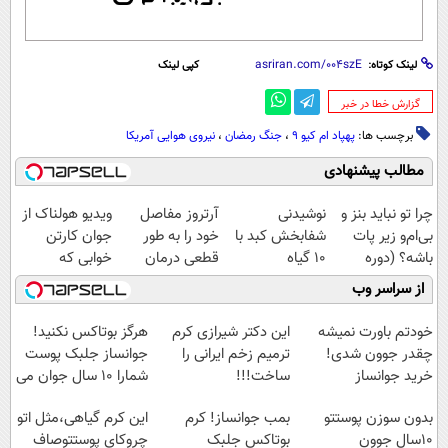
لینک کوتاه:
کپی لینک
‌گزارش خطا در خبر
برچسب ها:
پهپاد ام کیو 9
،
جنگ رمضان
،
نیروی هوایی آمریکا
مطالب پیشنهادی
چرا تو نباید بنز و
نوشیدنی
آرتروز مفاصل
ویدیو هولناک از
بی‌ام‌و زیر پات
شفابخش کبد با
خود را به طور
جوان کارتن
باشه؟ (دوره
10 گیاه
قطعی درمان
خوابی که
رایگان درآمد
موثر(تخفیف تا
کنید!
میلیاردر شد.
از سراسر وب
میلیاردی)
امشب)
◗پرسش‌نامه◖
آموزش رایگان
خودتم باورت نمیشه
این دکتر شیرازی کرم
هرگز بوتاکس نکنید!
چقدر جوون شدی!
ترمیم زخم ایرانی را
جوانساز جلبک پوست
خرید جوانساز
ساخت!!!
شمارا ۱۰ سال جوان می
اسپیرولینا با تخفیف
کند
بدون سوزن پوستتو
بمب جوانساز! کرم
این کرم گیاهی،مثل اتو
ویژه
10سال جوون
بوتاکس جلبک
چروکای پوستتوصاف