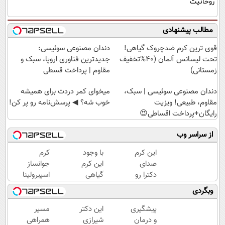
روحانیت
مطالب پیشنهادی
قوی ترین کرم ضدچروک گیاهی!
دندان مصنوعی سوئیسی:
تحت لیسانس آلمان (40%تخفیف
جدیدترین فناوری اروپا، سبک و
زمستانی)
مقاوم | پرداخت قسطی
دندان مصنوعی سوئیسی | سبک،
میخوای کمر دردت برای همیشه
مقاوم، طبیعی! ویزیت
خوب شه؟ ◀ پرسش‌نامه رو پر کن!
رایگان+پرداخت اقساطی😍
از سراسر وب
این کرم
با وجود
کرم
صدای
این کرم
جوانساز
دکترا رو
گیاهی
اسپیرولینا
در اورده
دیگه
وبگردی
😳
دور
چون
بوتاکس
پیشگیری
این دکتر
مسیر
دیگه
خط
و درمان
شیرازی
همراهی