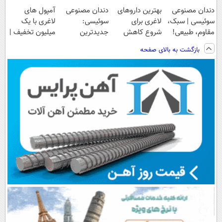
دندان مصنوعی
بهترین داروهای
دندان مصنوعی
آمپول های
سوئیسی | سبک،
لاغری برای
سوئیسی:
لاغری با یک
مقاوم، طبیعی!
شروع کاهش
جدیدترین
میلیون تخفیف |
ویزیت
وزن، ارسال از
فناوری اروپا،
ارسال از
بازگشت به بالای صفحه
رایگان+پرداخت
داروخانه های
سبک و مقاوم |
داروخانه های
اقساطی😍
نزدیکت!
پرداخت قسطی
معتبر