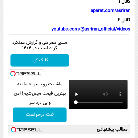
کانال 1
پیامک
سرگرمی
aparat.com/asriran
روانشناسی
فناوری
کانال 2
آشپزی
گوناگون
youtube.com/@asriran_official/videos
دانلود
حوادث
مسیر همراهی و گزارش عملکرد
گروه اسنپ در ۱۴۰۴
محیط زیست
کلیک کن!
سلامت
فرهنگی
بین الملل
ماشینت رو بسپر به ما، به
بهترین قیمت میفروشیم! امن
اجتماعی
و بی درد سر
حیات وحش
ثبت درخواست
سیاست خارجی
مطالب پیشنهادی