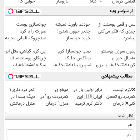
قطعی درمان
10 گیاه
تارومار
خوابی که
کنید!
موثر(تخفیف تا
ازبین‌برنده انواع
میلیاردر شد.
از سراسر وب
◗پرسش‌نامه◖
امشب)
عنکبوت
آموزش رایگان
سن واقعی پوستت از
خودتم باورت نمیشه
جوانسازی پوست
چیزی که فکر می‌کنی
چقدر جوون شدی!
صورت را با کرم
بیشتره...
خرید جوانساز
ضدچروک آلمانی تجربه
اسپیرولینا با تخفیف
کنید!
بدون سوزن پوستتو
بمب جوانساز! کرم
این کرم گیاهی،مثل اتو
ویژه
10سال جوون
بوتاکس جلبک
چروکای پوستتوصاف
کن50%تخفیف پاییزی
اسپیرولینا50%تخفیف
میکنه!50%تخفیف
مطالب پیشنهادی
❌لازم نیست
برای اولین بار در
میخوای
کمر درد داری؟
کمردرد رو تحمل
ایران🇮🇷 این
کمردردت رو "در
دیگه بسه! در
کنی❌ درمان
دکتر کرم ترمیم
منزل" درمان
منزل درمانش
بدون جراحی و
کننده 23 روزه
کنی؟ (◂فیلم +
کن
نظر شما
قرص
ساخت!
◂پرسش‌نامه)
(◀پرسش‌نامه)
(پرسشنامه)
نام