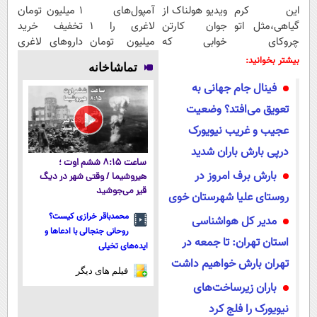
این کرم
ویدیو هولناک از
آمپول‌های
1 میلیون تومان
گیاهی،مثل اتو
جوان کارتن
لاغری را ۱
تخفیف خرید
چروکای
خوابی که
میلیون تومان
داروهای لاغری
پوستتوصاف
میلیاردر شد.
ارزان‌تر از
با ارسال از
بیشتر بخوانید:
تماشاخانه
میکنه!50%تخفیف
آموزش رایگان
همه‌جا بخر!
داروخانه و پک
فینال جام جهانی به
یخ!
تعویق می‌افتد؟ وضعیت
عجیب و غریب نیویورک
درپی بارش باران شدید
ساعت ۸:۱۵ ششم اوت ؛
بارش برف امروز در
هیروشیما / وقتی شهر در دیگ
قیر می‌جوشید
روستای علیا شهرستان خوی
محمدباقر خرازی کیست؟
مدیر کل هواشناسی
روحانی جنجالی با ادعاها و
استان تهران: تا جمعه در
ایده‌های تخیلی
تهران بارش خواهیم داشت
فیلم های دیگر
باران زیرساخت‌های
نیویورک را فلج کرد