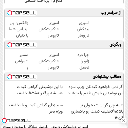
مقاوم | پرداخت قسطی
از سراسر وب
اسپری
اسپری
والکس: پل
بیدکش
عنکبوت‌‌کش
ارتباطی شما
تارومار
تارومار
با دنیای
با
ازبین‌برنده
سرمایه‌گذاری
وبگردی
اثرفوری
انواع
دیجیتال
،
عنکبوت
چرا درد
اسپری
مسیر
محافظ
زانو را
عنکبوت‌‌کش
همراهی
لباس
تحمل
تارومار
و
در
می‌کنی؟
ازبین‌برنده
گزارش
مطالب پیشنهادی
مقابل
خیلی
انواع
عملکرد
بید
ساده
عنکبوت
گروه
اگر نمی خواهید کبدتان چرب شود
با این نوشیدنی گیاهی کبدت
درمنزل
اسنپ
این نوشیدنی خوش طعم را بنوشید
همیشه پرقدرته55%تخفیف
درمانش
در
کن
همه چی گرون شده ولی تو
۱۴۰۴
سم زدای گیاهی کبد رو با تخفیف
با55%تخفیف کبدت رو پاکسازی
ویژه بخر
کن🔥
اسپری حشره‌کش طبیعی تارومار سازگار با محیط زیست