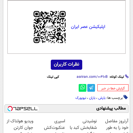
اپلیکیشن عصر ایران
نظرات کاربران
لینک کوتاه:
کپی لینک
‌گزارش خطا در خبر
برچسب ها:
بارش
،
باران
،
نیویورک
مطالب پیشنهادی
آرتروز مفاصل
نوشیدنی
اسپری
ویدیو هولناک از
خود را به طور
شفابخش کبد با
عنکبوت‌‌کش
جوان کارتن