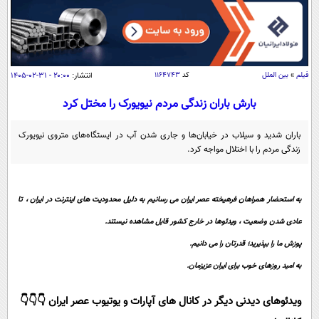
سیاسی
اقتصاد
جامعه
اقتصادی
فیلم
»
بین الملل
کد
۱۱۶۴۷۴۳
انتشار:
۲۰:۰۰ - ۳۱-۰۲-۱۴۰۵
ورزشی
اجتماعی
خودرو
بین الملل
بارش باران زندگی مردم نیویورک را مختل کرد
حوادث
فرهنگ و هنر
سیاست خارجی
سلامت
باران شدید و سیلاب در خیابان‌ها و جاری شدن آب در ایستگاه‌های متروی نیویورک
زندگی مردم را با اختلال مواجه کرد.
علم و دانش
یک برش دانایی
قرآن
فناوری و It
محیط زیست
گوناگون
به استحضار همراهان فرهیخته عصر ایران می رسانیم به دلیل محدودیت های اینترنت در ایران ، تا
علمی
سفر و تفریح
فیلم
عادی شدن وضعیت ، ویدئوها در خارج کشور قابل مشاهده نیستند.
سرگرمی
اخبار کریپتو
پوزش ما را بپذیرید؛ قدرتان را می دانیم.
عصر ایران 2
اقتصاد
باشگاه مغز
به امید روزهای خوب برای ایران عزیزمان.
آموزش زبان
خواندنی ها و دیدنی ها
ورزش
مجله تصویری سلاح
داستان کوتاه
سیاست
ویدئوهای دیدنی دیگر در کانال های آپارات و یوتیوب عصر ایران 👇👇👇