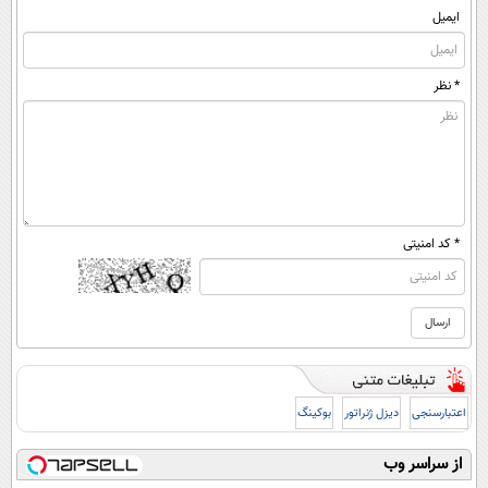
ایمیل
* نظر
* کد امنیتی
اعتبارسنجی
دیزل ژنراتور
بوکینگ
از سراسر وب