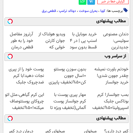
‌گزارش خطا در خبر
برچسب ها:
کوبا
،
بحران سوخت
،
دونالد ترامپ
،
قطعی برق
مطالب پیشنهادی
دندان مصنوعی
خرید موبایل با
ویدیو هولناک از
آرتروز مفاصل
سوئیسی:
اسنپ پی | در ۴
جوان کارتن
خود را به طور
جدیدترین
قسط بدون سود
خوابی که
قطعی درمان
فناوری اروپا،
و کارمزد!
میلیاردر شد.
کنید!
از سراسر وب
سبک و مقاوم |
آموزش رایگان
◗پرسش‌نامه◖
پرداخت قسطی
خودتم باورت نمیشه
بدون سوزن پوستتو
پوست خود را از پیری
چقدر جوون شدی!
10سال جوون
نجات دهید!با کرم
خرید جوانساز
کن50%تخفیف پاییزی
ضدچروک جلبک
اسپیرولینا با تخفیف
بمب جوانساز! کرم
مهار پیری پوست با
این کرم گیاهی،مثل اتو
ویژه
بوتاکس جلبک
کرم جوانساز پوست
چروکای پوستتوصاف
اسپیرولینا50%تخفیف
آلمانی(تخفیف ویژه تا
میکنه!50%تخفیف
امشب)
مطالب پیشنهادی
کمر درد داری؟
میخوای
میخوای کمر
درمان درد کمر