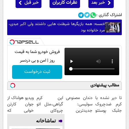
خبر بعد
نظرات کاربران
خبر قبل
اشتراک گذاری :
خمسه: همه بازیگرها شیطنت هایی داشتند ولی اکبر عبدی،
مرد خانواده بود
فروش خودرو شما به قیمت
روز | امن و بی دردسر
ثبت درخواست
مطالب پیشنهادی
تا دیر نشده با
دندان مصنوعی
این کرم
ویدیو هولناک از
کرم ضدچروک
سوئیسی:
گیاهی،مثل اتو
جوان کارتن
جلبک پوستتو
جدیدترین
چروکای
خوابی که
صاف و آینه ای
فناوری اروپا،
پوستتوصاف
میلیاردر شد.
تماشاخانه
کن!
سبک و مقاوم |
میکنه!50%تخفیف
آموزش رایگان