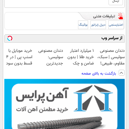
اعتبارسنجی
دیزل ژنراتور
بوکینگ
از سراسر وب
دندان مصنوعی
۱ میلیارد اعتبار
دندان مصنوعی
خرید موبایل با
سوئیسی | سبک،
خرید طلا | بدون
سوئیسی:
اسنپ پی | در ۴
مقاوم، طبیعی!
ضامن و چک
جدیدترین
قسط بدون سود
ویزیت
فناوری اروپا،
و کارمزد!
بازگشت به بالای صفحه
رایگان+پرداخت
سبک و مقاوم |
اقساطی😍
پرداخت قسطی