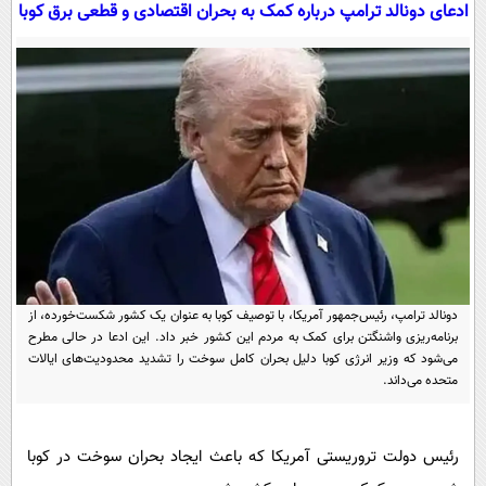
سیاسی
ادعای دونالد ترامپ درباره کمک به بحران اقتصادی و قطعی برق کوبا
اقتصاد
جامعه
اقتصادی
ورزشی
اجتماعی
خودرو
بین الملل
حوادث
فرهنگ و هنر
سیاست خارجی
سلامت
علم و دانش
یک برش دانایی
قرآن
فناوری و It
محیط زیست
گوناگون
علمی
دونالد ترامپ، رئیس‌جمهور آمریکا، با توصیف کوبا به عنوان یک کشور شکست‌خورده، از
سفر و تفریح
برنامه‌ریزی واشنگتن برای کمک به مردم این کشور خبر داد. این ادعا در حالی مطرح
فیلم
سرگرمی
اخبار کریپتو
می‌شود که وزیر انرژی کوبا دلیل بحران کامل سوخت را تشدید محدودیت‌های ایالات
عصر ایران 2
اقتصاد
باشگاه مغز
متحده می‌داند.
آموزش زبان
خواندنی ها و دیدنی ها
ورزش
مجله تصویری سلاح
داستان کوتاه
رئیس‌ دولت تروریستی آمریکا که باعث ایجاد بحران سوخت در کوبا
سیاست