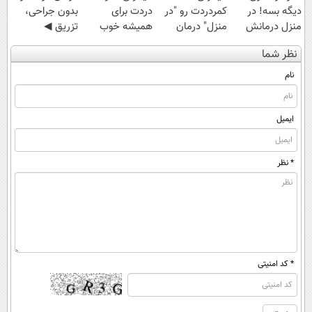
دیگه بسه! در
کمردردت رو "در
دردت برای
بدون جراحی،
منزل درمانش
منزل" درمان
همیشه خوب
تزریق ◀
کن
کنی؟ (◂فیلم +
شه؟ ◀
پرسش‌نامه رو پر
نظر شما
(◀پرسش‌نامه)
◂پرسش‌نامه)
پرسش‌نامه رو پر
کن ▶
کن!
نام
ایمیل
* نظر
* کد امنیتی