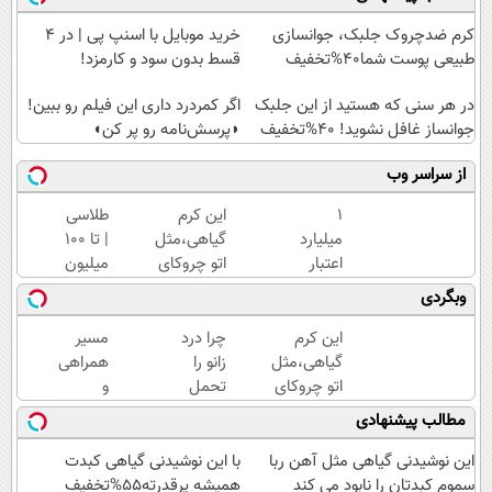
کرم ضدچروک جلبک، جوانسازی
خرید موبایل با اسنپ پی | در ۴
طبیعی پوست شما40%تخفیف
قسط بدون سود و کارمزد!
در هر سنی که هستید از این جلبک
اگر کمردرد داری این فیلم رو ببین!
جوانساز غافل نشوید! 40%تخفیف
◗پرسش‌نامه رو پر کن◖
از سراسر وب
۱
این کرم
طلاسی
میلیارد
گیاهی،مثل
| تا 100
اعتبار
اتو چروکای
میلیون
خرید
پوستتوصاف
وام
وبگردی
طلا |
میکنه!50%تخفیف
آنی
بدون
خرید
این کرم
چرا درد
مسیر
ضامن
طلا💰
گیاهی،مثل
زانو را
همراهی
و چک
ثبت
اتو چروکای
تحمل
و
نام
پوستتوصاف
می‌کنی؟
گزارش
مطالب پیشنهادی
کن!
میکنه!50%تخفیف
خیلی
عملکرد
ساده
گروه
این نوشیدنی گیاهی مثل آهن ربا
با این نوشیدنی گیاهی کبدت
درمنزل
اسنپ
سموم کبدتان را نابود می کند
همیشه پرقدرته55%تخفیف