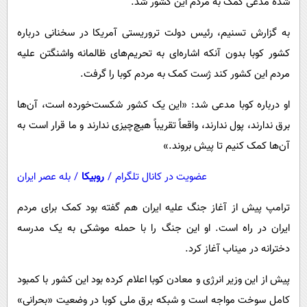
شده مدعی کمک به مردم این کشور شد.
پیامک
سرگرمی
روانشناسی
به گزارش تسنیم، رئیس دولت تروریستی آمریکا در سخنانی درباره
فناوری
کشور کوبا بدون آنکه اشاره‌ای به تحریم‌های ظالمانه واشنگتن علیه
آشپزی
گوناگون
مردم این کشور کند ژست کمک به مردم کوبا را گرفت.
دانلود
حوادث
او درباره کوبا مدعی شد: «این یک کشور شکست‌خورده است، آن‌ها
محیط زیست
برق ندارند، پول ندارند، واقعاً تقریباً هیچ‌چیزی ندارند و ما قرار است به
سلامت
آن‌ها کمک کنیم تا پیش بروند.»
فرهنگی
عضویت در کانال تلگرام
/
روبیکا
/
بله عصر ایران
بین الملل
ترامپ پیش از آغاز جنگ علیه ایران هم گفته بود کمک برای مردم
اجتماعی
ایران در راه است. او این جنگ را با حمله موشکی به یک مدرسه
حیات وحش
دخترانه در میناب آغاز کرد.
سیاست خارجی
پیش از این وزیر انرژی و معادن کوبا اعلام کرده بود این کشور با کمبود
کامل سوخت مواجه است و شبکه برق ملی کوبا در وضعیت «بحرانی»