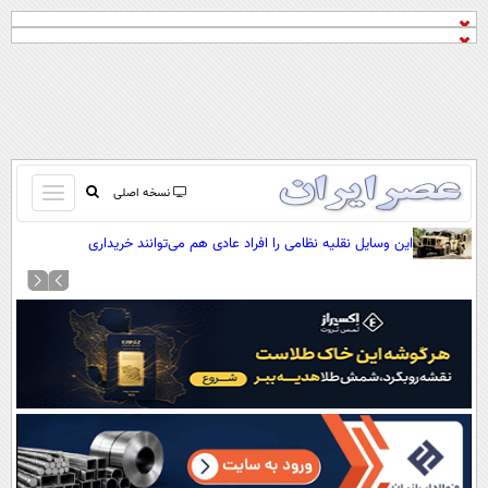
باز
نسخه اصلی
و
صفحه اول
این وسایل نقلیه نظامی را افراد عادی هم می‌توانند خریداری
بسته
کنند(+عکس)
تماس با ما
کردن
آرشیو
منو
جستجو
نظرسنجی
آب و هوا
اوقات شرعی
پیوند ها
سواد زندگی