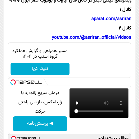
ویدئوهای دیدنی دیگر در کانال های آپارات و یوتیوب عصر ایران 👇👇👇
پیامک
سرگرمی
کانال 1
روانشناسی
فناوری
aparat.com/asriran
آشپزی
گوناگون
کانال 2
دانلود
youtube.com/@asriran_official/videos
حوادث
محیط زیست
مسیر همراهی و گزارش عملکرد
گروه اسنپ در ۱۴۰۴
سلامت
کلیک کن!
فرهنگی
بین الملل
درمان سریع زانودرد با
اجتماعی
زاپیامکس، بازیابی راحتی
حیات وحش
حرکت
سیاست خارجی
◀ پرسش‌نامه
مطالب پیشنهادی