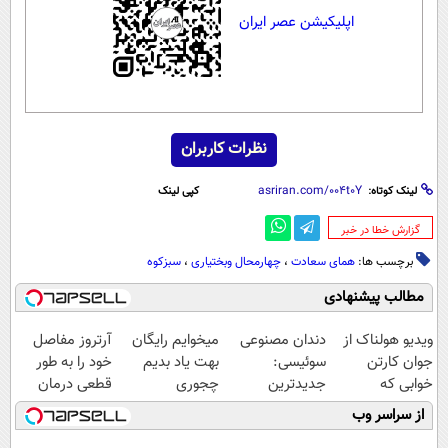
اپلیکیشن عصر ایران
نظرات کاربران
لینک کوتاه:
کپی لینک
‌گزارش خطا در خبر
برچسب ها:
همای سعادت
،
چهارمحال وبختیاری
،
سبزکوه
مطالب پیشنهادی
ویدیو هولناک از
دندان مصنوعی
میخوایم رایگان
آرتروز مفاصل
جوان کارتن
سوئیسی:
بهت یاد بدیم
خود را به طور
خوابی که
جدیدترین
چجوری
قطعی درمان
میلیاردر شد.
فناوری اروپا،
پولدارشی! باور
کنید!
از سراسر وب
آموزش رایگان
سبک و مقاوم |
نداری امتحانش
◗پرسش‌نامه◖