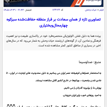
سیاسی
اقتصاد
فیلم
»
حیات وحش
کد
۱۱۶۴۷۶۶
انتشار:
۲۱:۴۲ - ۳۱-۰۲-۱۴۰۵
جامعه
اقتصادی
تصاویری تازه از همای سعادت بر فراز منطقه حفاظت‌شده سبزکوه
چهارمحال‌وبختیاری
ورزشی
اجتماعی
خودرو
بین الملل
حوادث
پرنده هما به دلیل نقش اکولوژیکی منحصر‌به‌فرد خود در پاکسازی طبیعت و نیز اهمیت
فرهنگی و نمادین آن، از گونه‌های ارزشمند حیات وحش به شمار می‌رود که در سال‌های
فرهنگ و هنر
سیاست خارجی
سلامت
اخیر در بسیاری از مناطق کشور کمتر مشاهده شده است.
علم و دانش
یک برش دانایی
قرآن
فناوری و It
محیط زیست
منبع: صداوسیما
گوناگون
علمی
سفر و تفریح
به استحضار همراهان فرهیخته عصر ایران می رسانیم به دلیل محدودیت های اینترنت در ایران ، تا
فیلم
سرگرمی
اخبار کریپتو
عادی شدن وضعیت ، ویدئوها در خارج کشور قابل مشاهده نیستند.
عصر ایران 2
اقتصاد
باشگاه مغز
پوزش ما را بپذیرید؛ قدرتان را می دانیم.
آموزش زبان
خواندنی ها و دیدنی ها
ورزش
مجله تصویری سلاح
به امید روزهای خوب برای ایران عزیزمان.
داستان کوتاه
سیاست