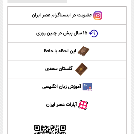
عضویت در اینستاگرام عصر ایران
۱۵ سال پیش در چنین روزی
این لحظه با حافظ
گلستان سعدی
آموزش زبان انگلیسی
آپارات عصر ایران