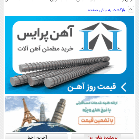
ساخت!!!
ویزیت
فناوری اروپا،
مجانیه😉
بازگشت به بالای صفحه
رایگان+پرداخت
سبک و مقاوم |
اقساطی😍
پرداخت قسطی
پربیننده های روز
آخرین اخبار