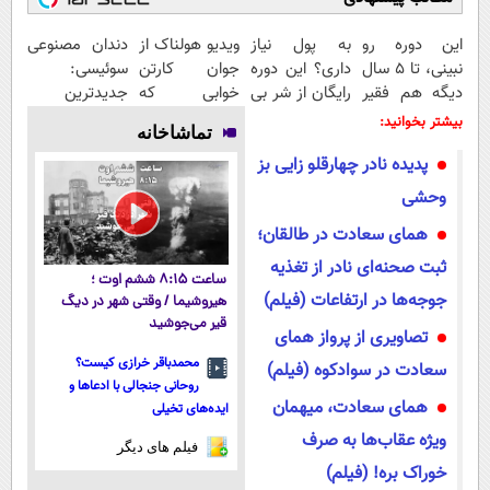
این دوره رو
به پول نیاز
ویدیو هولناک از
دندان مصنوعی
نبینی، تا 5 سال
داری؟ این دوره
جوان کارتن
سوئیسی:
دیگه هم فقیر
رایگان از شر بی
خوابی که
جدیدترین
می‌مونی! همین
پولی خلاصت
میلیاردر شد.
فناوری اروپا،
بیشتر بخوانید:
تماشاخانه
الان ثبت نام
میکنه
آموزش رایگان
سبک و مقاوم |
پدیده نادر چهارقلو زایی بز
کن
پرداخت قسطی
وحشی
همای سعادت در طالقان؛
ثبت صحنه‌ای نادر از تغذیه
ساعت ۸:۱۵ ششم اوت ؛
جوجه‌ها در ارتفاعات (فیلم)
هیروشیما / وقتی شهر در دیگ
قیر می‌جوشید
تصاویری از پرواز همای
محمدباقر خرازی کیست؟
سعادت در سوادکوه (فیلم)
روحانی جنجالی با ادعاها و
همای سعادت، میهمان
ایده‌های تخیلی
ویژه عقاب‌ها به صرف
فیلم های دیگر
خوراک بره! (فیلم)