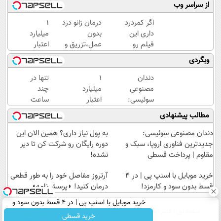
از سراسر وب
اگر کمردرد
درمان زانو درد
۱
داری این
بدون
میلیارد
فیلم رو
عمل،تزریق و
اعتبار
ببین!
دارو
خرید
وبگردی
◗پرسش‌نامه
(◂پرسش‌نامه)
طلا |
رو پر کن◖
بدون
دندان
۱
تنها در
ضامن
مصنوعی
میلیارد
چند
و چک
سوئیسی:
اعتبار
ساعت
جدیدترین
خرید
و با
مطالب پیشنهادی
فناوری
طلا |
یکبار
اروپا،
بدون
مراجعه
دندان مصنوعی سوئیسی:
به پول نیاز داری؟ همین الان این
سبک و
ضامن
به
جدیدترین فناوری اروپا، سبک و
دوره رایگان رو شرکت کن تا دیر
مقاوم |
و چک
خودرو45
مقاوم | پرداخت قسطی
نشده!
پرداخت
قسطی
خرید موبایل با اسنپ پی | در ۴
آرتروز مفاصل خود را به طور قطعی
قسط بدون سود و کارمزد!
درمان کنید! ◗پرسش‌نامه◖
خرید موبایل با اسنپ پی | در ۴ قسط بدون سود و
صفحه اول
فیلم
عصر ایران۲
درباره عصرایران
تماس با ما
آرشیو
جستجو
کارمزد!
خرید قسطی