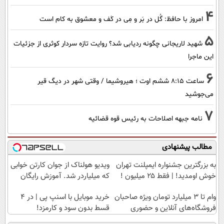
4
امروز با حافظ: گُل در بَر و مِی در کَف و معشوق به کام است
5
شهید لاریجانی چگونه ردیابی شد؟ روایت تازه سردار کوثری از جزئیات
این ماجرا
6
ساعت ۸:۱۵ ششم اوت ؛ هیروشیما / وقتی شهر در دیگ قیر
می‌جوشید
7
نامه جبهه اصلاحات به رئیس قوه قضائیه
مطالب پیشنهادی
به بزرگترین جشنواره ایمپلنت تهران
ویدیو هولناک از جوان کارتن خوابی
خوش اومدید! | فقط ۲۵ میلیون !
که میلیاردر شد. آموزش رایگان
وام تا ۳ میلیارد تومان ویژه صاحبان
خرید موبایل با اسنپ پی | در ۴
فروشگاه‌های آنلاین و حضوری
قسط بدون سود و کارمزد!