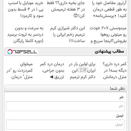
پرداخت قسطی
مجانیه
آرتروز مفاصل خود را
جای بخیه داری؟؟ فقط
خرید موبایل با اسنپ
به طور قطعی درمان
در 3 هفته ترمیمش
پی | در ۴ قسط بدون
کنید! ◗پرسش‌نامه◖
کن!😍
سود و کارمزد!
میدونستی 207 خودت
این دکتر شیرازی کرم
به سرعت و بدون
رو میتونی روهوا
ترمیم زخم ایرانی را
دردسر به ثروت برسید
بفروشی؟اینجا سریع و
ساخت!!!
(دوره کاملا رایگان
راحت بفروش
پولسازی)
مطالب پیشنهادی
کمر درد داری؟
برای اولین بار در
درمان درد کمر
میخوای
دیگه بسه! در
ایران🇮🇷 این
بدون جراحی،
کمردردت رو "در
منزل درمانش
دکتر کرم ترمیم
تزریق ◀
منزل" درمان
کن
کننده 23 روزه
پرسش‌نامه رو پر
کنی؟ (◂فیلم +
نظر شما
(◀پرسش‌نامه)
ساخت!
کن ▶
◂پرسش‌نامه)
نام
ایمیل