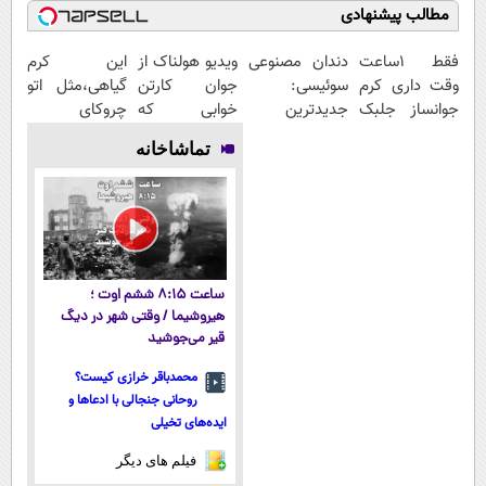
مطالب پیشنهادی
فقط 1ساعت
دندان مصنوعی
ویدیو هولناک از
این کرم
وقت داری کرم
سوئیسی:
جوان کارتن
گیاهی،مثل اتو
جوانساز جلبک
جدیدترین
خوابی که
چروکای
رو با40%تخفیف
فناوری اروپا،
میلیاردر شد.
پوستتوصاف
تماشاخانه
بخری!
سبک و مقاوم |
آموزش رایگان
میکنه!50%تخفیف
پرداخت قسطی
ساعت ۸:۱۵ ششم اوت ؛
هیروشیما / وقتی شهر در دیگ
قیر می‌جوشید
محمدباقر خرازی کیست؟
روحانی جنجالی با ادعاها و
ایده‌های تخیلی
فیلم های دیگر