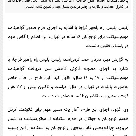
پرخطر، می‌تواند احتمال وقوع حوادث را افزایش دهد و به همین دلیل نقش خانواده‌ها
پیامک
سرگرمی
در کنترل، هدایت و نظارت بر رفتار فرزندان بسیار مهم و تعیین‌کننده است.
روانشناسی
فناوری
آشپزی
گوناگون
رئیس پلیس راه راهور فراجا با اشاره به اجرای طرح صدور گواهینامه
دانلود
موتورسیکلت برای نوجوانان ۱۶ ساله در تهران، این اقدام را گامی مهم
حوادث
در راستای قانون دانست.
محیط زیست
به گزارش مهر، سردار احمد کرمی‌اسد، رئیس پلیس راه راهور فراجا، با
سلامت
اشاره به اجرای مصوبه قانونی کاهش سن دریافت گواهینامه
فرهنگی
موتورسیکلت از ۱۸ به ۱۶ سال، اظهار کرد: این طرح در حال حاضر
بین الملل
به‌صورت پایلوت در تهران در حال اجراست و تاکنون بیش از ۱۱۲ هزار
اجتماعی
گواهینامه برای متقاضیان ۱۶ ساله صادر شده است.
حیات وحش
وی افزود: اجرای این طرح، آغاز یک مسیر مهم برای قانونمند کردن
سیاست خارجی
حضور نوجوانان و جوانان در حوزه استفاده از موتورسیکلت به شمار
می‌رود، چراکه بخش قابل توجهی از نوجوانان به استفاده از این وسیله