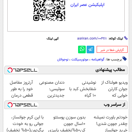
اپلیکیشن عصر ایران
لینک کوتاه:
کپی لینک
‌گزارش خطا در خبر
برچسب ها:
گواهینامه
،
موتورسیکلت
،
نوجوانان
مطالب پیشنهادی
ویدیو هولناک از
نوشیدنی
دندان مصنوعی
آرتروز مفاصل
جوان کارتن
شفابخش کبد با
سوئیسی:
خود را به طور
خوابی که
10 گیاه
جدیدترین
قطعی درمان
میلیاردر شد.
موثر(تخفیف تا
فناوری اروپا،
کنید!
از سراسر وب
آموزش رایگان
امشب)
سبک و مقاوم |
◗پرسش‌نامه◖
پرداخت قسطی
خودتم باورت نمیشه
بدون سوزن پوستتو
با این کرم جوانساز،
چقدر جوون شدی!
10سال جوون
جوانی رو به خودت
خرید جوانساز
کن50%تخفیف پاییزی
برگردون(50% تخفیف)