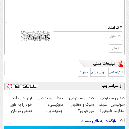
* کد امنیتی
اعتبارسنجی
دیزل ژنراتور
بوکینگ
از سراسر وب
دندان مصنوعی
دندان مصنوعی
دندان مصنوعی
آرتروز مفاصل
سوئیسی | سبک،
سبک و مقاوم
سوئیسی:
خود را به طور
مقاوم، طبیعی!
می‌خوای؟
جدیدترین
قطعی درمان
ویزیت
پرداخت اقساطی
فناوری اروپا،
کنید!
بازگشت به بالای صفحه
رایگان+پرداخت
هم داریم!😍 |
سبک و مقاوم |
◗پرسش‌نامه◖