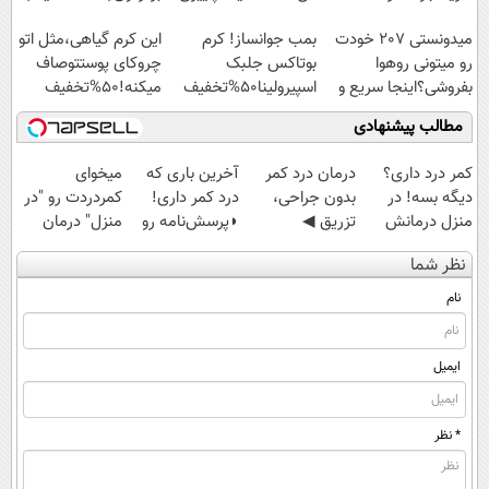
اسپیرولینا با تخفیف
میدونستی 207 خودت
بمب جوانساز! کرم
این کرم گیاهی،مثل اتو
ویژه
رو میتونی روهوا
بوتاکس جلبک
چروکای پوستتوصاف
بفروشی؟اینجا سریع و
اسپیرولینا50%تخفیف
میکنه!50%تخفیف
راحت بفروش
مطالب پیشنهادی
کمر درد داری؟
درمان درد کمر
آخرین باری که
میخوای
دیگه بسه! در
بدون جراحی،
درد کمر داری!
کمردردت رو "در
منزل درمانش
تزریق ◀
◗پرسش‌نامه رو
منزل" درمان
کن
پرسش‌نامه رو پر
پر کن◖
کنی؟ (◂فیلم +
نظر شما
(◀پرسش‌نامه)
کن ▶
◂پرسش‌نامه)
نام
ایمیل
* نظر