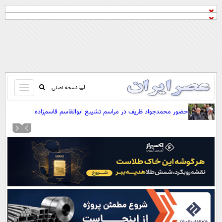
باز
نسخه اصلی
و
صفحه اول
حضور محمدجواد ظریف در مراسم تشییع ابوالقاسم قاسم‌زاده
بسته
تماس با ما
کردن
آرشیو
منو
جستجو
نظرسنجی
آب و هوا
اوقات شرعی
پیوند ها
سواد زندگی