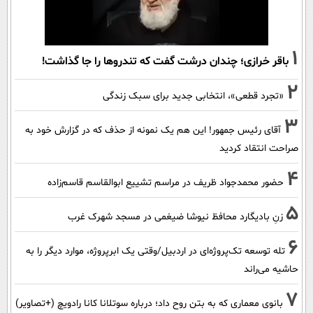
1
باقر خرازی؛ چندان درشت گفت که تندروها را جا گذاشت!
2
«تجرد قطعی»، انتخابی جدید برای سبک زندگی
3
آقای رئیس جمهور! این هم یک نمونه از حذف که در گزارش خود به
صراحت انتقاد کردید
4
حضور محمدجواد ظریف در مراسم تشییع ابوالقاسم قاسم‌زاده
5
زنِ بادیگارد محافظ نیوشا ضیغمی در مسجد شهرک غرب
6
تله توسعه تک‌پروژه‌ای در اردبیل/وقتی یک ابرپروژه، موارد دیگر را به
حاشیه می‌راند
7
بانوی معماری که به بتن روح داد؛ درباره سوتلانا کانا رادویچ (+تصاویر)