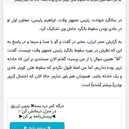
اما من اصلا قبول نکردم که سقوط هلی کوپتر عادی بوده باشد. حالا که دیگر بیشتر.
پیامک
سرگرمی
روانشناسی
فناوری
در سالگرد شهادت رئیس جمهور وقت، ابراهیم رئیسی، معاون اول او
آشپزی
گوناگون
در عادی بودن سقوط بالگرد حامل وی تشکیک کرد.
دانلود
حوادث
به گزارش
عصر ایران
، مخبر در گفت و گو با صدا و سیما و در پاسخ به
محیط زیست
این که نظرش در مورد سقوط بالگرد رئیس جمهور وقت چیست، گفت:
سلامت
"آقا" همین سوال را از من پرسید؛ گفتم الان مستندی بر این که حادثه
فرهنگی
ترور بوده نداریم، اما من اصلا قبول نکردم که سقوط هلی کوپتر عادی
و یک حادثه باشد. همچنان هم باور ندارم، حالا الان که احتمال [ترور
بین الملل
بودن] بیشتر [شده] است.
اجتماعی
حیات وحش
دیگه کمر درد بسه❌ بدون تزریق
سیاست خارجی
در منزل درمانش کن✅
◀پرسش‌نامه پر کن▶
◀ پرسش‌نامه ▶