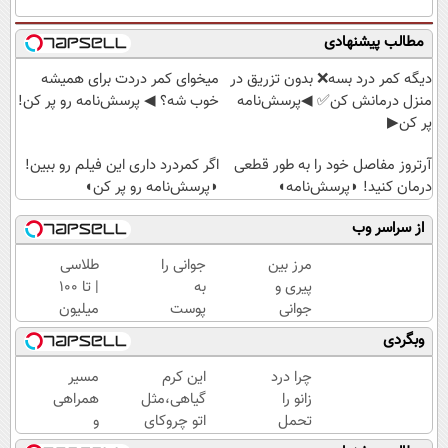
مطالب پیشنهادی
دیگه کمر درد بسه❌ بدون تزریق در
میخوای کمر دردت برای همیشه
منزل درمانش کن✅ ◀پرسش‌نامه
خوب شه؟ ◀ پرسش‌نامه رو پر کن!
پر کن▶
آرتروز مفاصل خود را به طور قطعی
اگر کمردرد داری این فیلم رو ببین!
درمان کنید! ◗پرسش‌نامه◖
◗پرسش‌نامه رو پر کن◖
از سراسر وب
مرز بین
جوانی را
طلاسی
پیری و
به
| تا 100
جوانی
پوست
میلیون
پوستت
خود
وام
وبگردی
کرم
هدیه
آنی
ضدچروک
دهید...
خرید
چرا درد
این کرم
مسیر
جلبکه!40%تخفیف
طلا💰
زانو را
گیاهی،مثل
همراهی
ثبت
تحمل
اتو چروکای
و
نام
می‌کنی؟
پوستتوصاف
گزارش