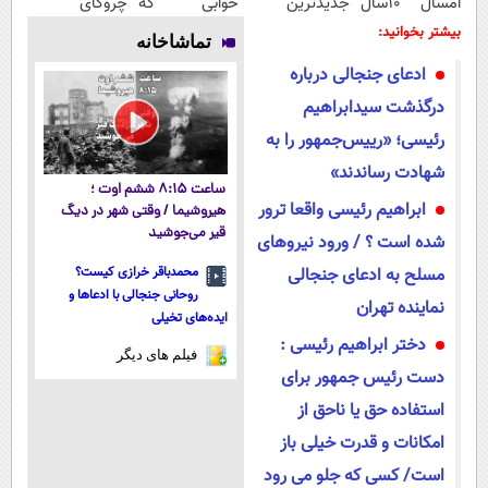
امسال ۱۰سال
جدیدترین
خوابی که
چروکای
جوون تری
فناوری اروپا،
میلیاردر شد.
پوستتوصاف
بیشتر بخوانید:
تماشاخانه
سبک و مقاوم |
آموزش رایگان
میکنه!50%تخفیف
ادعای جنجالی درباره
پرداخت قسطی
درگذشت سیدابراهیم
رئیسی؛ «رییس‌جمهور را به
شهادت رساندند»
ساعت ۸:۱۵ ششم اوت ؛
ابراهیم رئیسی واقعا ترور
هیروشیما / وقتی شهر در دیگ
قیر می‌جوشید
شده است ؟ / ورود نیروهای
مسلح به ادعای جنجالی
محمدباقر خرازی کیست؟
روحانی جنجالی با ادعاها و
نماینده تهران
ایده‌های تخیلی
دختر ابراهیم رئیسی :
فیلم های دیگر
دست رئیس جمهور برای
استفاده حق یا ناحق از
امکانات و قدرت خیلی باز
است/ کسی که جلو می رود