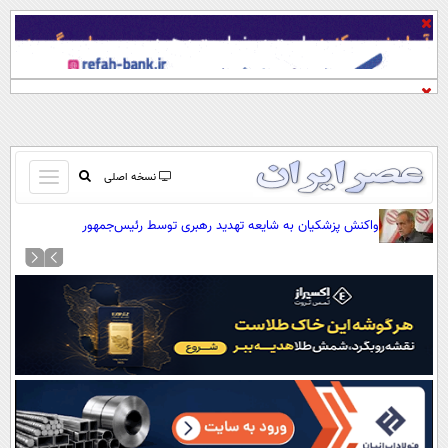
باز
نسخه اصلی
و
صفحه اول
واکنش پزشکیان به شایعه تهدید رهبری توسط رئیس‌جمهور
بسته
تماس با ما
کردن
آرشیو
منو
جستجو
نظرسنجی
آب و هوا
اوقات شرعی
پیوند ها
سواد زندگی