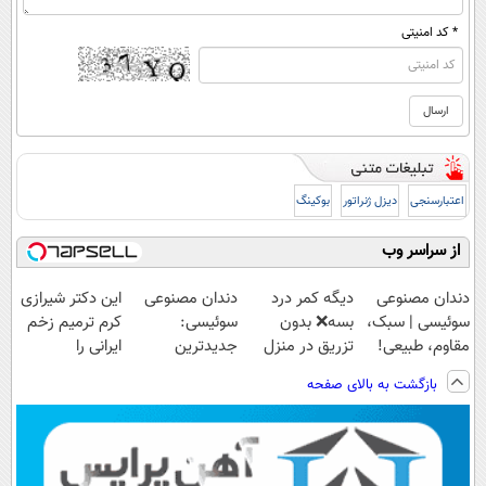
* کد امنیتی
اعتبارسنجی
دیزل ژنراتور
بوکینگ
از سراسر وب
دندان مصنوعی
دیگه کمر درد
دندان مصنوعی
این دکتر شیرازی
سوئیسی | سبک،
بسه❌ بدون
سوئیسی:
کرم ترمیم زخم
مقاوم، طبیعی!
تزریق در منزل
جدیدترین
ایرانی را
ویزیت
درمانش کن✅
فناوری اروپا،
ساخت!!!
بازگشت به بالای صفحه
رایگان+پرداخت
◀پرسش‌نامه پر
سبک و مقاوم |
اقساطی😍
کن▶
پرداخت قسطی