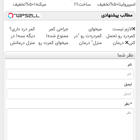
اسپیرولینا50%تخفیف
ساخت!!!
میکنه!50%تخفیف
مطالب پیشنهادی
❌لازم نیست
میخوای
جراحی کمر
کمر درد داری؟
کمردرد رو تحمل
کمردردت رو "در
ممنوع شده!
دیگه بسه! در
کنی❌ درمان
منزل" درمان
میخوای کمرت رو
منزل درمانش
بدون جراحی و
کنی؟ (◂فیلم +
در منزل درمان
کن
نظر شما
قرص
◂پرسش‌نامه)
کنی؟
(◀پرسش‌نامه)
(پرسشنامه)
((پرسش‌نامه))
نام
ایمیل
* نظر