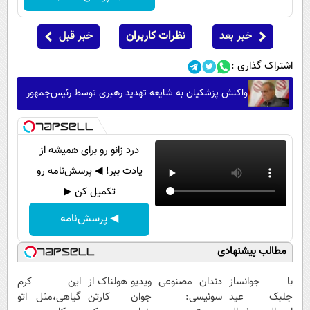
خبر بعد
نظرات کاربران
خبر قبل
اشتراک گذاری :
واکنش پزشکیان به شایعه تهدید رهبری توسط رئیس‌جمهور
درد زانو رو برای همیشه از
یادت ببر! ◀ پرسش‌نامه رو
تکمیل کن ▶
◀ پرسش‌نامه
مطالب پیشنهادی
با جوانساز
دندان مصنوعی
ویدیو هولناک از
این کرم
جلبک عید
سوئیسی:
جوان کارتن
گیاهی،مثل اتو