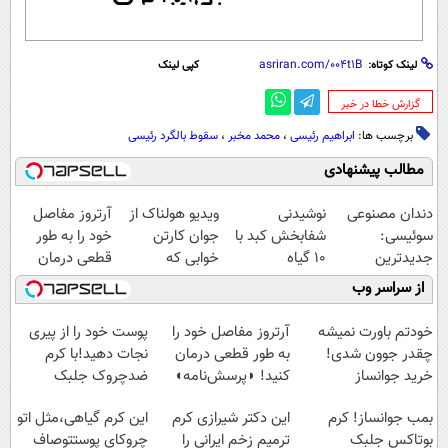
لینک کوتاه:
کپی لینک
‌گزارش خطا در خبر
برچسب ها:
ابراهیم رئیسی
،
محمد مخبر
،
سقوط بالگرد رئیسی
مطالب پیشنهادی
دندان مصنوعی
نوشیدنی
ویدیو هولناک از
آرتروز مفاصل
سوئیسی:
شفابخش کبد با
جوان کارتن
خود را به طور
جدیدترین
10 گیاه
خوابی که
قطعی درمان
فناوری اروپا،
موثر(تخفیف تا
میلیاردر شد.
کنید!
از سراسر وب
سبک و مقاوم |
امشب)
آموزش رایگان
◗پرسش‌نامه◖
پرداخت قسطی
خودتم باورت نمیشه
آرتروز مفاصل خود را
پوست خود را از پیری
چقدر جوون شدی!
به طور قطعی درمان
نجات دهید!با کرم
خرید جوانساز
کنید! ◗پرسش‌نامه◖
ضدچروک جلبک
اسپیرولینا با تخفیف
بمب جوانساز! کرم
این دکتر شیرازی کرم
این کرم گیاهی،مثل اتو
ویژه
بوتاکس جلبک
ترمیم زخم ایرانی را
چروکای پوستتوصاف