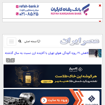
باز
نسخه اصلی
و
صفحه اول
کاهش ۲۱ روزه آلودگی هوای تهران با آلاینده ازن نسبت به سال گذشته
بسته
تماس با ما
کردن
آرشیو
منو
جستجو
نظرسنجی
آب و هوا
اوقات شرعی
پیوند ها
سواد زندگی