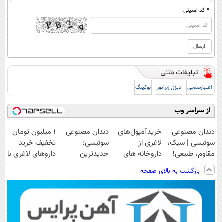
* کد امنیتی
اعتبارسنجی
دیزل ژنراتور
بوکینگ
از سراسر وب
دندان مصنوعی
خریدآمپول‌های
دندان مصنوعی
1 میلیون تومان
سوئیسی | سبک،
لاغری از
سوئیسی:
تخفیف خرید
مقاوم، طبیعی!
داروخانه های
جدیدترین
داروهای لاغری با
ویزیت
اطرافت، ارسال
فناوری اروپا،
ارسال از
بازگشت به بالای صفحه
رایگان+پرداخت
فوری همراه با
سبک و مقاوم |
داروخانه و پک
اقساطی😍
پک یخ!
پرداخت قسطی
یخ!