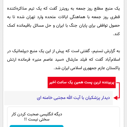
پیامک
سرگرمی
یک منبع مطلع روز جمعه به رویترز گفت که یک تیم مذاکره‌کننده
روانشناسی
فناوری
قطری روز جمعه با هماهنگی ایالات متحده وارد تهران شده تا به
آشپزی
گوناگون
حصول توافقی برای پایان جنگ با ایران و حل مسائل باقیمانده کمک
دانلود
کند.
حوادث
محیط زیست
به گزارش تسنیم، گفتنی است که پیش از این یک منبع دیپلماتیک در
سلامت
اسلام‌آباد گفت که فیلد مارشال «سید عاصم منیر» فرمانده ارتش
فرهنگی
پاکستان عازم جمهوری اسلامی ایران شد.
بین الملل
پربیننده ترین پست همین یک ساعت اخیر
اجتماعی
دیدار پزشکیان با آیت الله مجتبی خامنه ای
حیات وحش
سیاست خارجی
دیگه انگلیسی صحبت کردن کار
سختی نیست !!