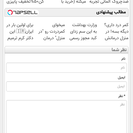
ضدچروک آلمانی تجربه
میکنه (خرید با
کن50%تخفیف پاییزی
کنید!
40%تخفیف)
مطالب پیشنهادی
کمر درد داری؟
وزارت بهداشت
میخوای
برای اولین بار در
دیگه بسه! در
به این سم زدای
کمردردت رو "در
ایران🇮🇷 این
منزل درمانش
کبد مجوز رسمی
منزل" درمان
دکتر کرم ترمیم
کن
داده50%تخفیف
کنی؟ (◂فیلم +
کننده 23 روزه
نظر شما
(◀پرسش‌نامه)
◂پرسش‌نامه)
ساخت!
نام
ایمیل
* نظر