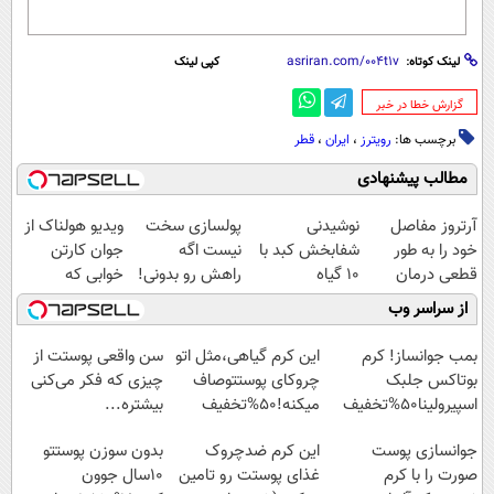
لینک کوتاه:
کپی لینک
‌گزارش خطا در خبر
برچسب ها:
رویترز
،
ایران
،
قطر
مطالب پیشنهادی
آرتروز مفاصل
نوشیدنی
پولسازی سخت
ویدیو هولناک از
خود را به طور
شفابخش کبد با
نیست اگه
جوان کارتن
قطعی درمان
10 گیاه
راهش رو بدونی!
خوابی که
کنید!
موثر(تخفیف تا
" دوره رایگان "
میلیاردر شد.
از سراسر وب
◗پرسش‌نامه◖
امشب)
آموزش رایگان
بمب جوانساز! کرم
این کرم گیاهی،مثل اتو
سن واقعی پوستت از
بوتاکس جلبک
چروکای پوستتوصاف
چیزی که فکر می‌کنی
اسپیرولینا50%تخفیف
میکنه!50%تخفیف
بیشتره...
جوانسازی پوست
این کرم ضدچروک
بدون سوزن پوستتو
صورت را با کرم
غذای پوستت رو تامین
10سال جوون