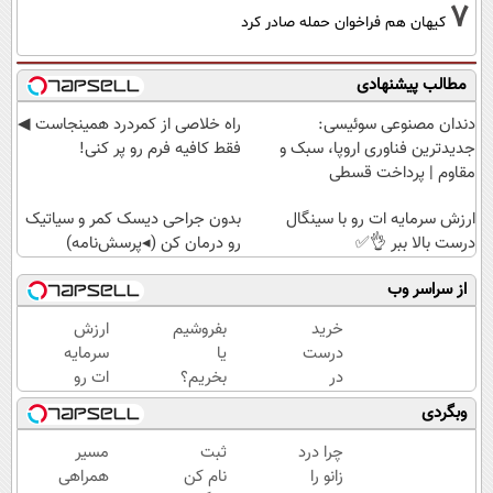
7
کیهان هم فراخوان حمله صادر کرد
مطالب پیشنهادی
دندان مصنوعی سوئیسی:
‌راه خلاصی از کمردرد همینجاست ◀
جدیدترین فناوری اروپا، سبک و
فقط کافیه فرم رو پر کنی!
مقاوم | پرداخت قسطی
ارزش سرمایه ات رو با سینگال
بدون جراحی دیسک کمر و سیاتیک
درست بالا ببر 👌✅
رو درمان کن (◂پرسش‌نامه)
از سراسر وب
خرید
بفروشیم
ارزش
درست
یا
سرمایه
در
بخریم؟
ات رو
لحظه
سیگنال
با
وبگردی
درست
تخصصی
سینگال
= رشد
دریافت
درست
چرا درد
ثبت
مسیر
سرمایه
کن
بالا ببر
زانو را
نام کن
همراهی