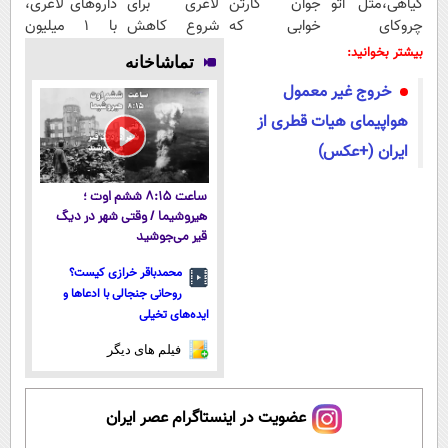
گیاهی،مثل اتو
جوان کارتن
لاغری برای
داروهای لاغری،
چروکای
خوابی که
شروع کاهش
با ۱ میلیون
پوستتوصاف
میلیاردر شد.
وزن، ارسال از
تخفیف و ارسال
بیشتر بخوانید:
تماشاخانه
میکنه!50%تخفیف
آموزش رایگان
داروخانه های
از داروخانه‌
خروج غیر معمول
نزدیکت!
هواپیمای هیات قطری از
ایران (+عکس)
ساعت ۸:۱۵ ششم اوت ؛
هیروشیما / وقتی شهر در دیگ
قیر می‌جوشید
محمدباقر خرازی کیست؟
روحانی جنجالی با ادعاها و
ایده‌های تخیلی
فیلم های دیگر
عضویت در اینستاگرام عصر ایران