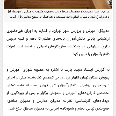
پیامک
سرگرمی
روانشناسی
در این راستا، مصوبات و تصمیمات متخذه باید به‌صورت مکتوب به مدارس متوسطه اول
فناوری
و دوم ابلاغ شود تا مبنای اقدام واحد، منسجم و هماهنگ در سطح مدارس قرار گیرد.
آشپزی
گوناگون
مدیرکل آموزش و پرورش شهر تهران، با اشاره به اجرای غیرحضوری
دانلود
حوادث
ارزشیابی پایانی دانش‌آموزان پایه‌های هفتم تا دهم و کلیه دروس
محیط زیست
نظری غیرنهایی در پایتخت، سازوکارهای اجرایی و نحوه ثبت نمرات
سلامت
دانش‌آموزان را تبیین کرد.
فرهنگی
به گزارش ایسنا، مجید پارسا با اشاره به مصوبه شورای آموزش و
بین الملل
پرورش استان تهران اظهار کرد: در پی تصمیم اتخاذشده مبنی بر اجرای
اجتماعی
غیرحضوری ارزشیابی دانش‌آموزان شهر تهران، سلسله نشست‌های
حیات وحش
تخصصی کارگروه‌های آموزش و سنجش برگزار و پس از بهره‌گیری از
سیاست خارجی
دیدگاه‌های کارشناسی، نظرات مدیران مدارس و مدیران مناطق،
جمع‌بندی نهایی انجام و شیوه‌نامه اجرایی به مدیران مناطق ابلاغ شد.