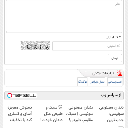
* کد امنیتی
اعتبارسنجی
دیزل ژنراتور
بوکینگ
از سراسر وب
دندان مصنوعی
دندان مصنوعی
🦷 سبک و
دمنوش معجزه
سوئیسی:
سوئیسی | سبک،
طبیعی مثل
آسای پاکسازی
جدیدترین
مقاوم، طبیعی!
دندان خودت!
کبد با تخفیف
فناوری اروپا،
ویزیت
نصب آسان و
ویژه