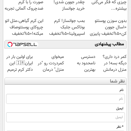
چیزی که فکر می‌کنی
چقدر جوون شدی!
صورت را با کرم
بیشتره...
خرید جوانساز
ضدچروک آلمانی تجربه
اسپیرولینا با تخفیف
کنید!
بدون سوزن پوستتو
بمب جوانساز! کرم
این کرم گیاهی،مثل اتو
ویژه
10سال جوون
بوتاکس جلبک
چروکای پوستتوصاف
کن50%تخفیف پاییزی
اسپیرولینا50%تخفیف
میکنه!50%تخفیف
مطالب پیشنهادی
کمر درد داری؟
دسترسی
میخوای
برای اولین بار در
دیگه بسه! در
نامحدود به
کمردردت رو "در
ایران🇮🇷 این
منزل درمانش
بهترین
منزل" درمان
دکتر کرم ترمیم
کن
آموزش‌ها تا روز
کنی؟ (◂فیلم +
کننده 23 روزه
نظر شما
(◀پرسش‌نامه)
کنکور
◂پرسش‌نامه)
ساخت!
نام
ایمیل
* نظر