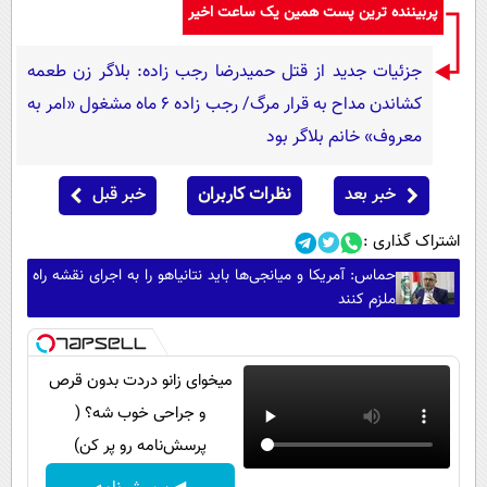
پربیننده ترین پست همین یک ساعت اخیر
جزئیات جدید از قتل حمیدرضا رجب زاده: بلاگر زن طعمه
کشاندن مداح به قرار مرگ/ رجب زاده 6 ماه مشغول «امر به
معروف» خانم بلاگر بود
خبر بعد
نظرات کاربران
خبر قبل
اشتراک گذاری :
حماس: آمریکا و میانجی‌ها باید نتانیاهو را به اجرای نقشه راه
ملزم کنند
میخوای زانو دردت بدون قرص
و جراحی خوب شه؟ (
پرسش‌نامه رو پر کن)