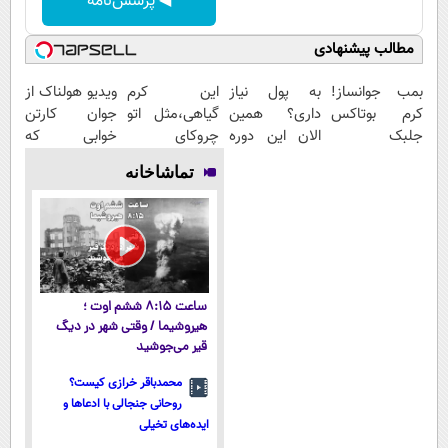
◀ پرسش‌نامه
مطالب پیشنهادی
بمب جوانساز!
به پول نیاز
این کرم
ویدیو هولناک از
کرم بوتاکس
داری؟ همین
گیاهی،مثل اتو
جوان کارتن
جلبک
الان این دوره
چروکای
خوابی که
اسپیرولینا50%تخفیف
رایگان رو شرکت
پوستتوصاف
میلیاردر شد.
تماشاخانه
کن تا دیر
میکنه!50%تخفیف
آموزش رایگان
نشده!
ساعت ۸:۱۵ ششم اوت ؛
هیروشیما / وقتی شهر در دیگ
قیر می‌جوشید
محمدباقر خرازی کیست؟
روحانی جنجالی با ادعاها و
ایده‌های تخیلی