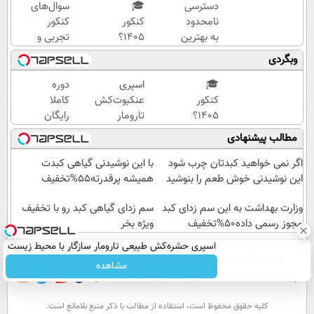
دسترسی
🎓
سوال‌های
نامحدود
کنکور
کنکور
به بهترین
۱۴۰5؟
تجربی و
آموزش‌ها
ماز
ریاضی در
وبگردی
تا روز
تابستون
پکیج ماز
کنکور
و تو یک
🎓
اسپری
دوره
هفتع
کنکور
عنکبوت‌‌کش
کاملا
جمع
۱۴۰5؟
تارومار
رایگان
میکنه
ماز
ازبین‌برنده
گروه
مطالب پیشنهادی
🏆
تابستون
انواع
آموزشی
و تو یک
عنکبوت
ماز
اگر نمی خواهید کبدتان چرب شود
با این نوشیدنی گیاهی کبدت
هفتع
(برای
این نوشیدنی خوش طعم را بنوشید
همیشه پرقدرته55%تخفیف
جمع
دریافت
میکنه
وزارت بهداشت به این سم زدای کبد
ثبت نام
سم زدای گیاهی کبد رو با تخفیف
مجوز رسمی داده50%تخفیف
🏆
ویژه بخر
کن)
اسپری حشره‌کش طبیعی تارومار سازگار با محیط زیست
صفحه اول
فیلم
عصر ایران۲
درباره عصرایران
تماس با ما
آرشیو
جستجو
و با محافظت طبیعی
مشاهده
پیوندها
نظرسنجی
آب و هوا
اوقات شرعی
سواد زندگی
كليه حقوق محفوظ است، استفاده از مطالب با ذكر منبع بلامانع است.