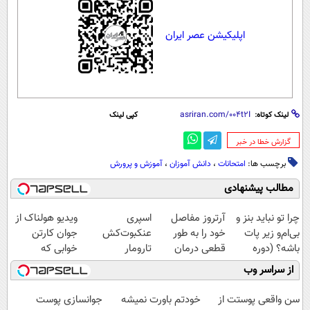
اپلیکیشن عصر ایران
لینک کوتاه:
کپی لینک
‌گزارش خطا در خبر
برچسب ها:
امتحانات
،
دانش آموزان
،
آموزش و پرورش
مطالب پیشنهادی
چرا تو نباید بنز و
آرتروز مفاصل
اسپری
ویدیو هولناک از
بی‌ام‌و زیر پات
خود را به طور
عنکبوت‌‌کش
جوان کارتن
باشه؟ (دوره
قطعی درمان
تارومار
خوابی که
رایگان درآمد
کنید!
ازبین‌برنده انواع
میلیاردر شد.
از سراسر وب
میلیاردی)
◗پرسش‌نامه◖
عنکبوت
آموزش رایگان
سن واقعی پوستت از
خودتم باورت نمیشه
جوانسازی پوست