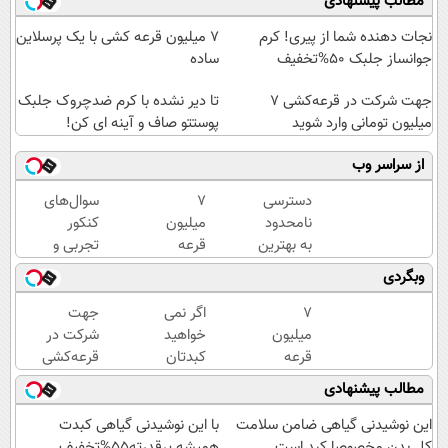
مطالب پیشنهادی
نجات دهنده شما از پیری! کرم
7 میلیون قرعه کشی با یک پرسلاین
جوانساز جلبک 50%تخفیف
ساده
جهت شرکت در قرعه‌کشی ۷
تا دیر نشده با کرم ضدچروک جلبک
میلیون تومانی وارد شوید
پوستتو صاف و آینه ای کن!
از سراسر وب
دسترسی
7
سوال‌های
نامحدود
میلیون
کنکور
به بهترین
قرعه
تجربی و
آموزش‌ها
کشی با
ریاضی در
وبگردی
تا روز
یک
پکیج ماز
کنکور
پرسلاین
7
اگر نمی
جهت
ساده
میلیون
خواهید
شرکت در
قرعه
کبدتان
قرعه‌کشی
کشی با
چرب
۷ میلیون
مطالب پیشنهادی
یک
شود این
تومانی
پرسلاین
نوشیدنی
وارد شوید
این نوشیدنی گیاهی ضامن سلامت
با این نوشیدنی گیاهی کبدت
ساده
خوش
کل بدن مخصوصا کبد است
همیشه پرقدرته55%تخفیف