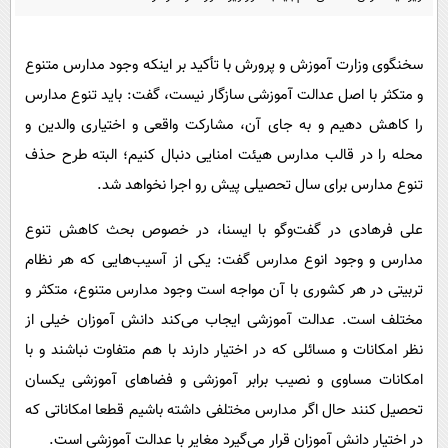
پیامک
سرگرمی
روانشناسی
فناوری
سخنگوی وزارت آموزش و پرورش با تأکید بر اینکه وجود مدارس متنوع
آشپزی
گوناگون
و متکثر با اصل عدالت آموزشی سازگار نیست، گفت: باید تنوع مدارس
دانلود
حوادث
را کاهش دهیم و به جای آن، مشارکت واقعی و اختیاری والدین و
محله را در قالب مدارس هیئت امنایی دنبال کنیم؛ البته طرح حذف
محیط زیست
تنوع مدارس برای سال تحصیلی پیش رو اجرا نخواهد شد.
سلامت
علی فرهادی در گفت‌وگو با ایسنا، در خصوص بحث کاهش تنوع
فرهنگی
مدارس و وجود انوع مدارس گفت: یکی از آسیب‌هایی که هر نظام
بین الملل
تربیتی در هر کشوری با آن مواجه است وجود مدارس متنوع، متکثر و
اجتماعی
مختلف است. عدالت آموزشی ایجاب می‌کند دانش آموزان خیلی از
حیات وحش
نظر امکانات و مسائلی که در اختیار دارند با هم متفاوت نباشند و با
امکانات مساوی و نصیب برابر آموزشی و فضاهای آموزشی یکسان
سیاست خارجی
تحصیل کنند حال اگر مدارس مختلفی داشته باشیم قطعا امکاناتی که
در اختیار دانش آموزان قرار می‌گیرد مغایر با عدالت آموزشی است.