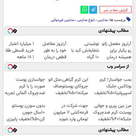
‌گزارش خطا در خبر
برچسب ها:
مدارس
،
تنوع مدارس
،
مدارس غیردولتی
مطالب پیشنهادی
آرتروز مفصل زانو
نوشیدنی
آرتروز مفاصل
۱ میلیارد اعتبار
رو یکبار برای
شفابخش کبد با
خود را به طور
خرید قسطی طلا
همیشه درمان
10 گیاه
قطعی درمان
| ۱۸ ماهه
کن!
موثر(تخفیف تا
کنید!
پرداخت کن
از سراسر وب
◗پرسش‌نامه◖
امشب)
◗پرسش‌نامه◖
بمب جوانساز! کرم
این کرم گیاهی،مثل اتو
جوانسازی پوست
بوتاکس جلبک
چروکای پوستتوصاف
صورت را با کرم
اسپیرولینا50%تخفیف
میکنه!50%تخفیف
ضدچروک آلمانی تجربه
کنید!
مرز بین پیری و جوانی
جهت شرکت در
بدون سوزن پوستتو
پوستت کرم ضدچروک
قرعه‌کشی ۷ میلیون
10سال جوون
جلبکه!40%تخفیف
تومانی وارد شوید
کن50%تخفیف پاییزی
مطالب پیشنهادی