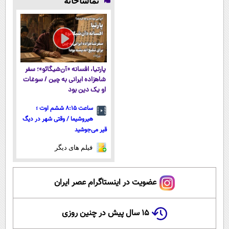
تماشاخانه
سبک و مقاوم |
میکنه!50%تخفیف
آنلاین و
پرداخت قسطی
حضوری
پارتیا، افسانه «آن‌شیگائو»؛ سفر
شاهزاده ایرانی به چین / سوغات
او یک دین بود
ساعت ۸:۱۵ ششم اوت ؛
هیروشیما / وقتی شهر در دیگ
قیر می‌جوشید
فیلم های دیگر
عضویت در اینستاگرام عصر ایران
۱۵ سال پیش در چنین روزی