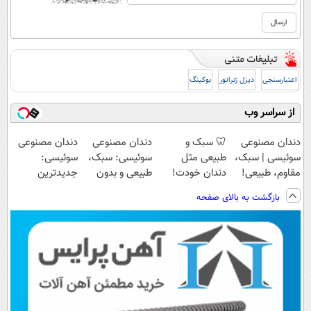
اعتبارسنجی
دیزل ژنراتور
بوکینگ
از سراسر وب
دندان مصنوعی
🦷 سبک و
دندان مصنوعی
دندان مصنوعی
سوئیسی | سبک،
طبیعی مثل
سوئیسی: سبک،
سوئیسی:
مقاوم، طبیعی!
دندان خودت!
طبیعی و بدون
جدیدترین
ویزیت
نصب آسان و
لقی | 📍تهران
فناوری اروپا،
بازگشت به بالای صفحه
رایگان+پرداخت
پرداخت اقساطی
سبک و مقاوم |
اقساطی😍
💳 📍 تهران
پرداخت قسطی