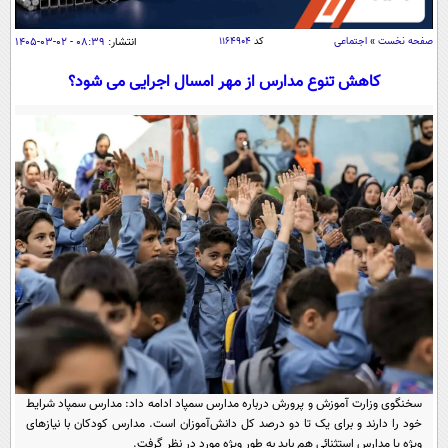
سیاسی
اقتصاد
صفحه نخست
»
اجتماعی
کد
۱۱۶۴۹۰۴
انتشار:
۰۸:۳۹ - ۰۲-۰۳-۱۴۰۵
جامعه
اقتصادی
کاهش تنوع مدارس از مهر امسال اجرایی می شود؟
ورزشی
اجتماعی
خودرو
بین الملل
حوادث
فرهنگ و هنر
سیاست خارجی
سلامت
علم و دانش
یک برش دانایی
قرآن
فناوری و It
محیط زیست
گوناگون
علمی
سفر و تفریح
فیلم
سرگرمی
اخبار کریپتو
عصر ایران 2
اقتصاد
باشگاه مغز
آموزش زبان
خواندنی ها و دیدنی ها
ورزش
مجله تصویری سلاح
سخنگوی وزارت آموزش و پرورش درباره مدارس سمپاد ادامه داد: مدارس سمپاد شرایط
داستان کوتاه
سیاست
خود را دارند و برای یک تا دو درصد کل دانش‌آموزان است. مدارس کودکان با نیازهای
ویژه یا مدارس استثنائی هم باید به طور ویژه مورد در نظر گرفت.