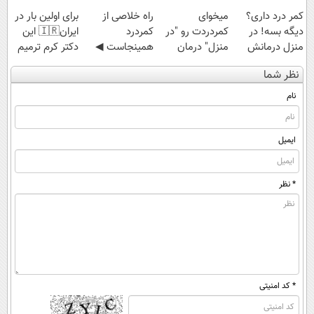
کمر درد داری؟
میخوای
‌راه خلاصی از
برای اولین بار در
دیگه بسه! در
کمردردت رو "در
کمردرد
ایران🇮🇷 این
منزل درمانش
منزل" درمان
همینجاست ◀
دکتر کرم ترمیم
کن
کنی؟ (◂فیلم +
فقط کافیه فرم
کننده 23 روزه
نظر شما
(◀پرسش‌نامه)
◂پرسش‌نامه)
رو پر کنی!
ساخت!
نام
ایمیل
* نظر
* کد امنیتی