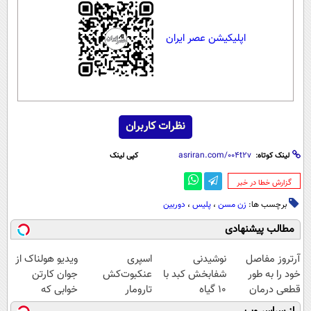
اپلیکیشن عصر ایران
نظرات کاربران
لینک کوتاه:
کپی لینک
‌گزارش خطا در خبر
برچسب ها:
زن مسن
،
پلیس
،
دوربین‌
مطالب پیشنهادی
آرتروز مفاصل
نوشیدنی
اسپری
ویدیو هولناک از
خود را به طور
شفابخش کبد با
عنکبوت‌‌کش
جوان کارتن
قطعی درمان
10 گیاه
تارومار
خوابی که
کنید!
موثر(تخفیف تا
ازبین‌برنده انواع
میلیاردر شد.