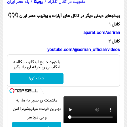
عضویت در کانال تلگرام
/
روبیکا
/
بله عصر ایران
پیامک
سرگرمی
روانشناسی
فناوری
ویدئوهای دیدنی دیگر در کانال های آپارات و یوتیوب عصر ایران 👇👇👇
آشپزی
گوناگون
کانال 1
aparat.com/asriran
دانلود
حوادث
کانال 2
محیط زیست
youtube.com/@asriran_official/videos
سلامت
با دوره جامع لینگانو ، مکالمه
فرهنگی
انگلیسی رو حرفه ای یاد بگیر
بین الملل
کلیک کن!
اجتماعی
حیات وحش
ماشینت رو بسپر به ما، به
سیاست خارجی
بهترین قیمت میفروشیم! امن
و بی درد سر