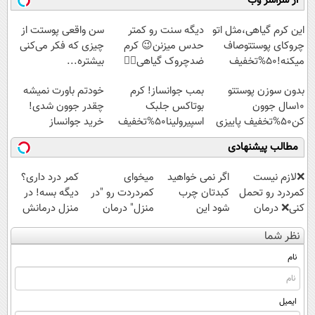
از سراسر وب
◗پرسش‌نامه◖
امشب)
عنکبوت
آموزش رایگان
این کرم گیاهی،مثل اتو
دیگه سنت رو کمتر
سن واقعی پوستت از
چروکای پوستتوصاف
حدس میزنن😉 کرم
چیزی که فکر می‌کنی
میکنه!50%تخفیف
ضدچروک گیاهی👈🏻
بیشتره...
45%تخفیف
بدون سوزن پوستتو
بمب جوانساز! کرم
خودتم باورت نمیشه
10سال جوون
بوتاکس جلبک
چقدر جوون شدی!
کن50%تخفیف پاییزی
اسپیرولینا50%تخفیف
خرید جوانساز
اسپیرولینا با تخفیف
مطالب پیشنهادی
ویژه
❌لازم نیست
اگر نمی خواهید
میخوای
کمر درد داری؟
کمردرد رو تحمل
کبدتان چرب
کمردردت رو "در
دیگه بسه! در
کنی❌ درمان
شود این
منزل" درمان
منزل درمانش
بدون جراحی و
نوشیدنی خوش
کنی؟ (◂فیلم +
کن
نظر شما
قرص
طعم را بنوشید
◂پرسش‌نامه)
(◀پرسش‌نامه)
(پرسشنامه)
نام
ایمیل