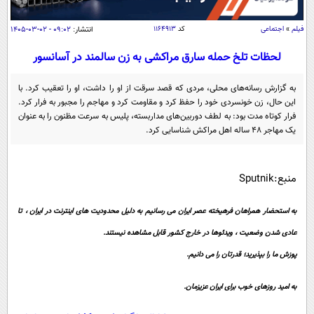
سیاسی
اقتصاد
فیلم
»
اجتماعی
کد
۱۱۶۴۹۱۳
انتشار:
۰۹:۰۲ - ۰۲-۰۳-۱۴۰۵
جامعه
اقتصادی
لحظات تلخ حمله سارق مراکشی به زن سالمند در آسانسور
ورزشی
اجتماعی
خودرو
به گزارش رسانه‌های محلی، مردی که قصد سرقت از او را داشت، او را تعقیب کرد. با
بین الملل
این حال، زن خونسردی خود را حفظ کرد و مقاومت کرد و مهاجم را مجبور به فرار کرد.
حوادث
فرار کوتاه مدت بود: به لطف دوربین‌های مداربسته، پلیس به سرعت مظنون را به عنوان
فرهنگ و هنر
سیاست خارجی
سلامت
یک مهاجر 48 ساله اهل مراکش شناسایی کرد.
علم و دانش
یک برش دانایی
قرآن
فناوری و It
منبع:Sputnik
محیط زیست
گوناگون
علمی
سفر و تفریح
به استحضار همراهان فرهیخته عصر ایران می رسانیم به دلیل محدودیت های اینترنت در ایران ، تا
فیلم
سرگرمی
اخبار کریپتو
عادی شدن وضعیت ، ویدئوها در خارج کشور قابل مشاهده نیستند.
عصر ایران 2
اقتصاد
باشگاه مغز
پوزش ما را بپذیرید؛ قدرتان را می دانیم.
آموزش زبان
خواندنی ها و دیدنی ها
ورزش
مجله تصویری سلاح
به امید روزهای خوب برای ایران عزیزمان.
داستان کوتاه
سیاست