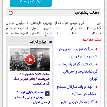
ثبت درخواست
مطالب پیشنهادی
این کرم
ویدیو هولناک از
بهترین داروهای
۱ میلیون تومان
گیاهی،مثل اتو
جوان کارتن
لاغری برای
تخفیف داروهای
چروکای
خوابی که
شروع کاهش
لاغری منتخب با
پوستتوصاف
میلیاردر شد.
وزن، ارسال از
ارسال از
بیشتر بخوانید:
تماشاخانه
میکنه!50%تخفیف
آموزش رایگان
داروخانه های
داروخانه
سرقت عجیب موبایل در
نزدیکت!
نزدیکت
اتوبان حکیم تهران
بازداشت گوشی‌قاپ‌ها و
گردنبندقاپ‌های سریالی
ساعت ۸:۱۵ ششم اوت ؛
تهران
هیروشیما / وقتی شهر در دیگ
قیر می‌جوشید
انهدام باند سارقان مسلح
محمدباقر خرازی کیست؟
احشام در اسدآباد
روحانی جنجالی با ادعاها و
آغاز به کار دوربین‌های
ایده‌های تخیلی