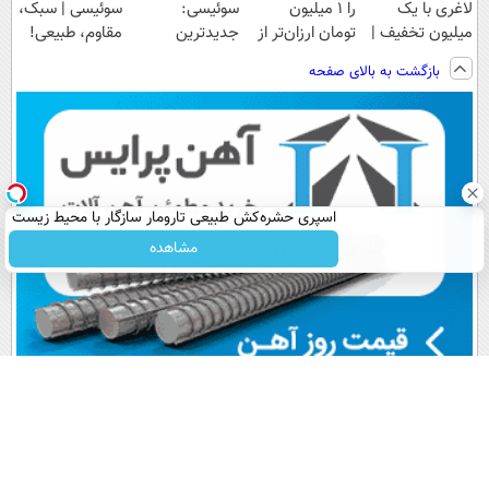
لاغری با یک
را ۱ میلیون
سوئیسی:
سوئیسی | سبک،
میلیون تخفیف |
تومان ارزان‌تر از
جدیدترین
مقاوم، طبیعی!
ارسال از
همه‌جا بخر!
فناوری اروپا،
ویزیت
بازگشت به بالای صفحه
داروخانه های
سبک و مقاوم |
رایگان+پرداخت
معتبر
پرداخت قسطی
اقساطی😍
اسپری حشره‌کش طبیعی تارومار سازگار با محیط زیست
و با محافظت طبیعی
مشاهده