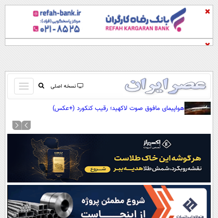
باز
نسخه اصلی
و
صفحه اول
هواپیمای مافوق صوت لاکهید؛ رقیب کنکورد (+عکس)
بسته
تماس با ما
کردن
آرشیو
منو
جستجو
نظرسنجی
آب و هوا
اوقات شرعی
پیوند ها
سواد زندگی