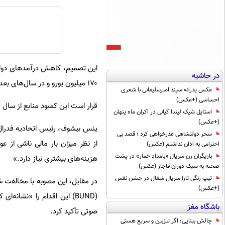
در حاشیه
۱۷۰ میلیون یورو و در سال‌های بعد با سالانه ۳۵۵ میلیون یورو کسری درآمد مواجه شود.
عکس پدرانه سپند امیرسلیمانی با شعری
احساسی (+عکس)
قرار است این کمبود منابع از سال ۲۰۲۷ از طریق کاهش هزینه‌های بودجه وزارت حمل‌ونقل فدرال جبران شود.
استایل شیک لیندا کیانی در اکران ماه پنهان
(+عکس)
ینس بیشوف، رئیس اتحادیه فدرال ه
سحر دولتشاهی عذرخواهی کرد ؛ قصد بی
از نظر میزان بار مالی ناشی از 
احترامی به اذان نداشتم (عکس)
بازیگران زن سریال «بامداد خمار» در پشت
هزینه‌های بیشتری نیاز دارد.»
صحنه به سبک دوران قاجار (عکس)
تیپ رنگی تارا سریال شغال در جشن نفس
در مقابل، این مصوبه با مخالفت
(+عکس)
(BUND) این اقدام را «نشان
باشگاه مغز
صوتی تأکید کرد.
چالش بینایی؛ اگر تیزبین و سریع هستی