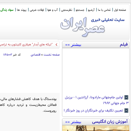
صفحه اول
تماس با ما
آرشیو
جستجو
نظرسنجی
آب و هوا
اوقات شرعی
پیوند ها
سواد زندگی
فیلم
بیشتر »»
"تیکه های آبدار" هیلاری کلینتون به ترامپ
صفحه نخست
»
اقتصادی
کد خبر
۱۱۶۵۰۰۲
اولین جام‌جهانی مارادونا، آرژانتین ۱ - برزیل
بوندستاگ با هدف کاهش فشارهای مالی، مال
۳ جام جهانی ۱۹۸۲
فعالان محیط‌زیست و تردید درباره کا
روبروست.
تعیین تکلیف برای خبرنگاران در روز خبرنگار !
آموزش زبان انگلیسی
بیشتر »»