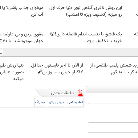
این روش لاغری گیاهی توی دنیا حرف اول
میخوای جذاب باشی؟ یا ا
رو میزنه (تخفیف ویژه تا امشب)
آب کن
که
یک قاشق با تناسب اندام فاصله داری!😲
مقوی ترین و بی عارضه ت
خرید با تخفیف ویژه
جهان موجود شد! با 70% پروتئین😎
ید شمش پلمپ طلاسی، از
از الان تا آخر تابستون حداقل
تنها روش طبی
 ۱۰ گرم
12کیلو چربی میسوزونی🧨
بصورت عمقی ا
میکنه
اعتبارسنجی
دیزل ژنراتور
بوکینگ