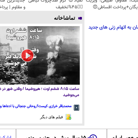
بک، مقاوم، طبیعی! ویزیت
نمیاد😉 کرم ضدچروک گیاهی
جدیدترین فنا
یگان+پرداخت اقساطی😍
👈🏻45%تخفیف
و مقاوم | پرد
تماشاخانه
ن به اتهام زنی های جدید
ساعت ۸:۱۵ ششم اوت ؛ هیروشیما / وقتی شهر در
می‌جوشید
محمدباقر خرازی کیست؟روحانی جنجالی با ادعاها و 
فیلم های دیگر
اپلیکی