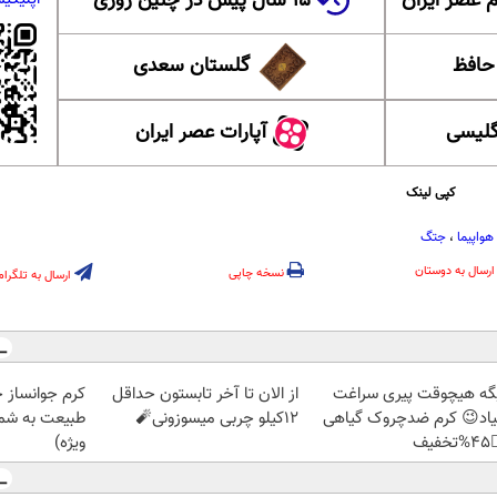
۱۵ سال پیش در چنین روزی
عضویت در ا
گلستان سعدی
این ل
آپارات عصر ایران
آموزش
کپی لینک
جتگ
،
هواپیما
ارسال به دوستان
نسخه چاپی
ارسال به تلگرام
ز جلبک، هدیه
از الان تا آخر تابستون حداقل
دیگه هیچوقت پیری سرا
رید با تخفیف
12کیلو چربی میسوزونی🧨
نمیاد😉 کرم ضدچروک گیا
ویژه)
👈