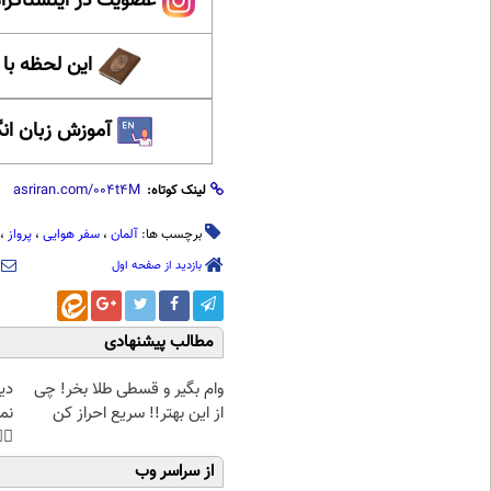
ینستاگرام عصر ایران
حظه با حافظ
 زبان انگلیسی
لینک کوتاه:
،
پرواز
،
سفر هوایی
،
آلمان
برچسب ها:
بازدید از صفحه اول
مطالب پیشنهادی
غت
وام بگیر و قسطی طلا بخر! چی
هی
از این بهتر!! سریع احراز کن
45%تخفیف
از سراسر وب