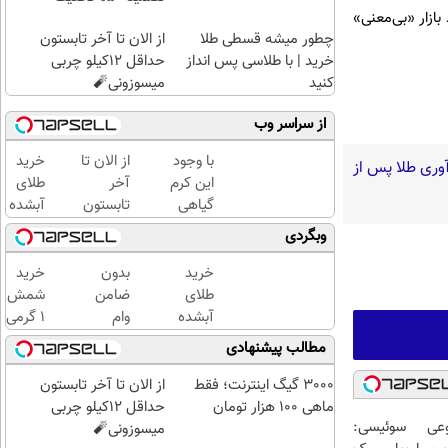
تصاد بازار «بی‌معنی»
چطور میشه قسطی طلا
از الان تا آخر تابستون
خرید | با طلاسی پس انداز
حداقل 12کیلو چربی
کنید
میسوزونی🧨
از سراسر وب
با وجود
از الان تا
خرید
آوری طلا پس از
این کرم
آخر
طلای
گیاهی
تابستون
آبشده
دیگه
حداقل
حتی با
وبگردی
دور
12کیلو
۱۰۰هزارتومان
بوتاکس
چربی
خرید
بدون
خرید
خط
میسوزونی
طلای
ضامن
شمش
قرمز
🧨
آبشده
وام
1 گرمی
بکش!
حتی با
بگیر،
از
مطالب پیشنهادی
۱۰۰هزارتومان
طلا
طلاسی
بخر
3000 گیگ اینترنت؛ فقط
از الان تا آخر تابستون
😍
ماهی 100 هزار تومان
حداقل 12کیلو چربی
عی سوئیسی:
میسوزونی🧨