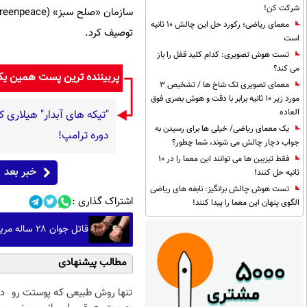
شرکت کن!
معمای ریاضی؛ رکورد حل این چالش 10 ثانیه
توصیف کرد.
است
تست هوش تصویری: کدام کلید قفل را باز
می کند؟
پربیننده ترین پست همین ی
معمای تصویری تک شاخ ها / تشخیص 3
مورد زیر 10 ثانیه برابر با دقت و هوش بصری فوق
العاده
"تیکه های آبدار" هیلاری ک
یک معمای ریاضی/ خیلی ها برای رسیدن به
دوره ترامپ!
جواب دچار چالش می شوند، شما چطور؟
فقط تیزبین ها می توانند این معما را در 10
خبر بعد
ثانیه حل کنند!
تست هوش چالش برانگیز: نابغه های ریاضی
اشتراک گذاری :
الگوی پنهان این معما را پیدا کنند!
قاتل جوان ۲۸ ساله مریوانی در عملیات پلیس دستگیر شد
مطالب پیشنهادی
تنها روش طبیعی که پوستت رو
د