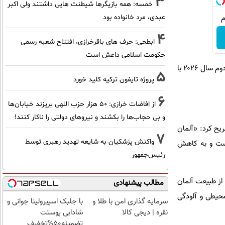
3
خمسه: همه بازیگرها شیطنت هایی داشتند ولی اکبر
عبدی، مرد خانواده بود
4
ابطحی: حرف های باقرخرازی، افتتاح شعبه رسمی
حکومت اسلامی داعش است
این تصمیم، کاهش درآمدهای دولت فدرال را به همراه دارد؛ به‌طوری که پیش‌بینی می‌شود خزانه دولت در نیمه دوم سال ۲۰۲۶ با
5
پروژه تایفون ترکیه کلید خورد
6
از افاضات خرازی: ۵۰ هزار حزب اللهی بریزند خیابان‌ها
و بی حجاب‌ها را بکشند و نیرو‌های دولتی را ناکار کنند!
یح کرد: «آلمان
7
واکنش پزشکیان به شایعه تهدید رهبری توسط
 است و به کاهش
رئیس‌جمهور
از طبیعت آلمان
مطالب پیشنهادی
‌محیطی و آلودگی
سرمایه گذاری امن با طلا و
با جلبک اسپیرولینا جوانی و
نقره | دیجی کالا
شادابی پوستت
تضمینه50%تخفیف