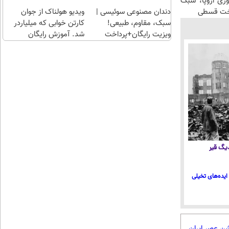
وری اروپا، سبک
اخت قسطی
دندان مصنوعی سوئیسی |
ویدیو هولناک از جوان
سبک، مقاوم، طبیعی!
کارتن خوابی که میلیاردر
ویزیت رایگان+پرداخت
شد. آموزش رایگان
اقساطی😍
 دیگ قیر
ایده‌های تخیلی
شن عصر ایران