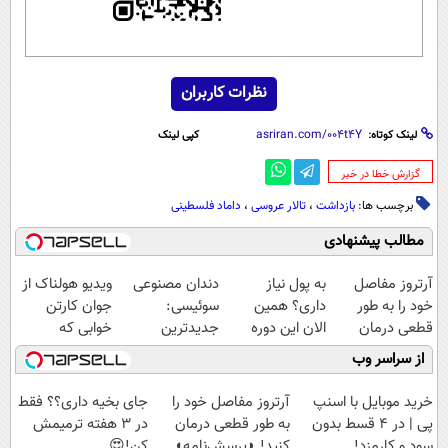
نظرات کاربران
لینک کوتاه:
کپی لینک
‌گزارش خطا در خبر
برچسب ها:
بازداشت
،
تالار عروسی
،
داماد فلسطینی
مطالب پیشنهادی
آرتروز مفاصل
به پول نیاز
دندان مصنوعی
ویدیو هولناک از
خود را به طور
داری؟ همین
سوئیسی:
جوان کارتن
قطعی درمان
الان این دوره
جدیدترین
خوابی که
کنید!
رایگان رو شرکت
فناوری اروپا،
میلیاردر شد.
از سراسر وب
◗پرسش‌نامه◖
کن تا دیر نشده!
سبک و مقاوم |
آموزش رایگان
پرداخت قسطی
خرید موبایل با اسنپ
آرتروز مفاصل خود را
جای بخیه داری؟؟ فقط
پی | در ۴ قسط بدون
به طور قطعی درمان
در 3 هفته ترمیمش
سود و کارمزد!
کنید! ◗پرسش‌نامه◖
کن!😍