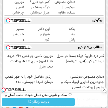
دندان مصنوعی
کمر درد داری؟
دوربین
سوئیسی |
دیگه بسه! در
لامپی
سبک، مقاوم،
منزل درمانش
چرخشی
طبیعی! ویزیت
کن
360
وبگردی
رایگان+پرداخت
(◀پرسش‌نامه)
درجه
اقساطی😍
فقط
پنکه
این دکتر
مسیر
امروز
مه
شیرازی
همراهی
حراج
پاش
کرم
و
شد🔥
دو
ترمیم
گزارش
مطالب پیشنهادی
پرداخت
طبقه
زخم
عملکرد
درب
شارژی،
ایرانی را
گروه
کمر درد داری؟ دیگه بسه! در منزل
دوربین لامپی چرخشی 360 درجه
منزل
برای
ساخت!!!
اسنپ
درمانش کن (◀پرسش‌نامه)
فقط امروز حراج شد🔥 پرداخت
زمان
در
درب منزل
قعطی
۱۴۰۴
دندان مصنوعی سوئیسی:
برق!!
آرتروز مفاصل خود را به طور قطعی
جدیدترین فناوری اروپا، سبک و
درمان کنید! ◗پرسش‌نامه◖
مقاوم | پرداخت قسطی
🦷 سبک و طبیعی مثل دندان خودت! نصب آسان و
صفحه اول
فیلم
عصر ایران۲
درباره عصرایران
تماس با ما
آرشیو
جستجو
پرداخت اقساطی 💳 📍 تهران
ویزیت رایگان😍
پیوندها
نظرسنجی
آب و هوا
اوقات شرعی
سواد زندگی