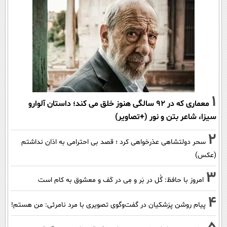
1
معماری که در 92 سالگی هنوز خلق می کند؛ داستان آلوارو
سیزا، شاعر بتن و نور (+تصاویر)
2
سحر دولتشاهی عذرخواهی کرد ؛ قصد بی احترامی به اذان نداشتم
(عکس)
3
امروز با حافظ: گُل در بَر و مِی در کَف و معشوق به کام است
4
پیام روشن پزشکیان در گفت‌و‌گوی تصویری با مرد نامرئی: من هستم!