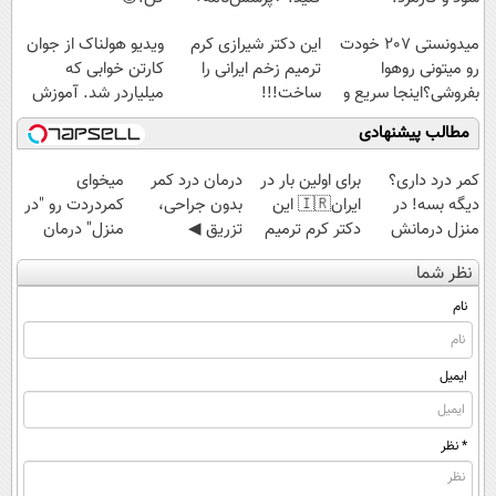
میدونستی 207 خودت
این دکتر شیرازی کرم
ویدیو هولناک از جوان
رو میتونی روهوا
ترمیم زخم ایرانی را
کارتن خوابی که
بفروشی؟اینجا سریع و
ساخت!!!
میلیاردر شد. آموزش
راحت بفروش
رایگان
مطالب پیشنهادی
کمر درد داری؟
برای اولین بار در
درمان درد کمر
میخوای
دیگه بسه! در
ایران🇮🇷 این
بدون جراحی،
کمردردت رو "در
منزل درمانش
دکتر کرم ترمیم
تزریق ◀
منزل" درمان
کن
کننده 23 روزه
پرسش‌نامه رو پر
کنی؟ (◂فیلم +
نظر شما
(◀پرسش‌نامه)
ساخت!
کن ▶
◂پرسش‌نامه)
نام
ایمیل
* نظر