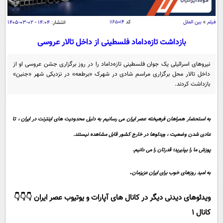
سیاسی
اقتصاد
فیلم
»
بین الملل
کد
۱۱۶۵۰۱۴
انتشار:
۱۴:۰۴ - ۰۲-۰۳-۱۴۰۵
جامعه
اقتصادی
بازداشت تازه‌داماد فلسطینی از داخل تالار عروسی
ورزشی
اجتماعی
خودرو
نیرو‌های اسرائیلی یک جوان فلسطینی تازه‌داماد را در روز برگزاری جشن عروسی او از
بین الملل
حوادث
داخل تالار محل برگزاری مراسم شادی در شهرک «برطعه» در نزدیکی شهر «جنین»
بازداشت کردند.
فرهنگ و هنر
سیاست خارجی
سلامت
علم و دانش
یک برش دانایی
به استحضار همراهان فرهیخته عصر ایران می رسانیم به دلیل محدودیت های اینترنت در ایران ، تا
قرآن
فناوری و It
محیط زیست
عادی شدن وضعیت ، ویدئوها در خارج کشور قابل مشاهده نیستند.
گوناگون
علمی
سفر و تفریح
پوزش ما را بپذیرید؛ قدرتان را می دانیم.
فیلم
سرگرمی
اخبار کریپتو
.
عصر ایران 2
اقتصاد
به امید روزهای خوب برای ایران عزیزمان
باشگاه مغز
آموزش زبان
خواندنی ها و دیدنی ها
ورزش
مجله تصویری سلاح
ویدئوهای دیدنی دیگر در کانال های آپارات و یوتیوب عصر ایران 👇👇👇
داستان کوتاه
سیاست
کانال 1