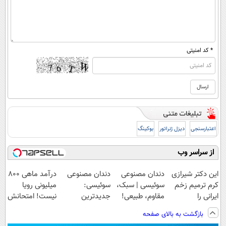
* کد امنیتی
اعتبارسنجی
دیزل ژنراتور
بوکینگ
از سراسر وب
این دکتر شیرازی
دندان مصنوعی
دندان مصنوعی
درآمد ماهی 800
کرم ترمیم زخم
سوئیسی | سبک،
سوئیسی:
میلیونی رویا
ایرانی را
مقاوم، طبیعی!
جدیدترین
نیست! امتحانش
ساخت!!!
ویزیت
فناوری اروپا،
مجانیه😉
بازگشت به بالای صفحه
رایگان+پرداخت
سبک و مقاوم |