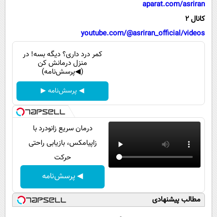
پیامک
aparat.com/asriran
سرگرمی
کانال 2
روانشناسی
فناوری
youtube.com/@asriran_official/videos
آشپزی
گوناگون
کمر درد داری؟ دیگه بسه! در
دانلود
حوادث
منزل درمانش کن
(◀پرسش‌نامه)
محیط زیست
◀ پرسش‌نامه ▶
سلامت
فرهنگی
درمان سریع زانودرد با
بین الملل
زاپیامکس، بازیابی راحتی
اجتماعی
حرکت
حیات وحش
◀ پرسش‌نامه
سیاست خارجی
مطالب پیشنهادی