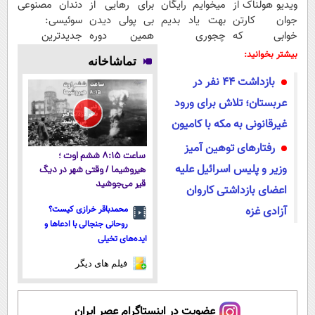
ویدیو هولناک از
میخوایم رایگان
برای رهایی از
دندان مصنوعی
جوان کارتن
بهت یاد بدیم
بی پولی دیدن
سوئیسی:
خوابی که
چجوری
همین دوره
جدیدترین
میلیاردر شد.
پولدارشی! باور
رایگان کافیه!
فناوری اروپا،
بیشتر بخوانید:
تماشاخانه
آموزش رایگان
نداری امتحانش
(شمارتو وارد
سبک و مقاوم |
بازداشت ۴۴ نفر در
مجانیه
کن)
پرداخت قسطی
عربستان؛ تلاش برای ورود
غیرقانونی به مکه با کامیون
رفتار‌های توهین آمیز
ساعت ۸:۱۵ ششم اوت ؛
وزیر و پلیس اسرائیل علیه
هیروشیما / وقتی شهر در دیگ
قیر می‌جوشید
اعضای بازداشتی کاروان
آزادی غزه
محمدباقر خرازی کیست؟
روحانی جنجالی با ادعاها و
ایده‌های تخیلی
فیلم های دیگر
عضویت در اینستاگرام عصر ایران