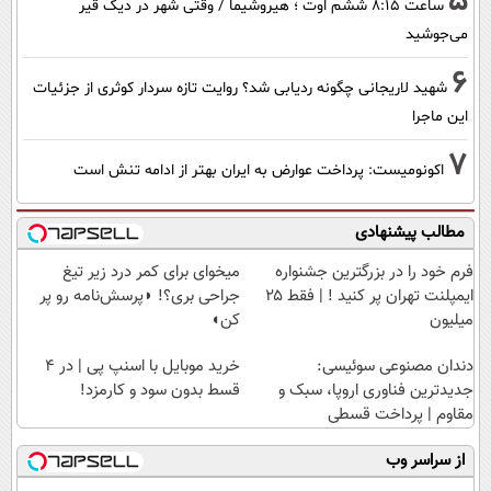
5
ساعت ۸:۱۵ ششم اوت ؛ هیروشیما / وقتی شهر در دیگ قیر
می‌جوشید
6
شهید لاریجانی چگونه ردیابی شد؟ روایت تازه سردار کوثری از جزئیات
این ماجرا
7
اکونومیست: پرداخت عوارض به ایران بهتر از ادامه تنش است
مطالب پیشنهادی
فرم خود را در بزرگترین جشنواره
میخوای برای کمر درد زیر تیغ
ایمپلنت تهران پر کنید ! | فقط ۲۵
جراحی بری؟! ◗پرسش‌نامه رو پر
میلیون
کن◖
دندان مصنوعی سوئیسی:
خرید موبایل با اسنپ پی | در ۴
جدیدترین فناوری اروپا، سبک و
قسط بدون سود و کارمزد!
مقاوم | پرداخت قسطی
از سراسر وب