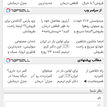
فروش؟ با خیال
قطعی درمان
جدیدترین
منزل درمانش
راحت بفروش
کنید!
فناوری اروپا،
کن
از سراسر وب
◗پرسش‌نامه◖
سبک و مقاوم |
(◀پرسش‌نامه)
پرداخت قسطی
میدونستی 207 خودت
آرتروز مفاصل خود را
پژو پارس گذاشتی برای
رو میتونی روهوا
به طور قطعی درمان
فروش؟؟ اینجا راحت
بفروشی؟اینجا سریع و
کنید! ◗پرسش‌نامه◖
بفروشش
راحت بفروش
ابنجا ماشین شاهین
برای اولین بار در ایران
دندان مصنوعی
خودتو سریع و راحت
🇮🇷 این دکتر کرم
سوئیسی: جدیدترین
بفروش
ترمیم کننده 23 روزه
فناوری اروپا، سبک و
ساخت!
مقاوم | پرداخت
مطالب پیشنهادی
قسطی
‌راه خلاصی از
برای اولین بار در
میخوای
کمر درد داری؟
کمردرد
ایران🇮🇷 این
کمردردت رو "در
دیگه بسه! در
همینجاست ◀
دکتر کرم ترمیم
منزل" درمان
منزل درمانش
فقط کافیه فرم
کننده 23 روزه
کنی؟ (◂فیلم +
کن
نظر شما
رو پر کنی!
ساخت!
◂پرسش‌نامه)
(◀پرسش‌نامه)
نام