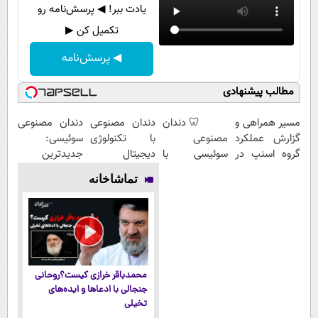
یادت ببر! ◀ پرسش‌نامه رو
تکمیل کن ▶
◀ پرسش‌نامه
مطالب پیشنهادی
مسیر همراهی و
🦷 دندان
دندان مصنوعی
دندان مصنوعی
گزارش عملکرد
مصنوعی
با تکنولوژی
سوئیسی:
گروه اسنپ در
سوئیسی با
دیجیتال
جدیدترین
۱۴۰۴
تکنولوژی
سوئیسی🇨🇭
فناوری اروپا،
تماشاخانه
دیجیتال |
سبک و مقاوم |
پرداخت در 4
پرداخت قسطی
قسط |📍 تهران
محمدباقر خرازی کیست؟روحانی
جنجالی با ادعاها و ایده‌های
تخیلی