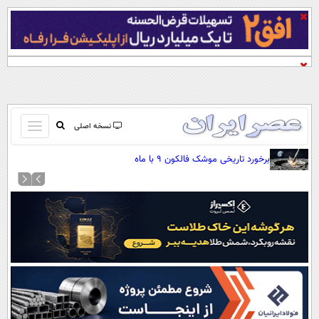
باز
نسخه اصلی
و
صفحه اول
برخورد تاریخی موشک فالکون ۹ با ماه
بسته
تماس با ما
کردن
آرشیو
منو
جستجو
نظرسنجی
آب و هوا
اوقات شرعی
پیوند ها
سواد زندگی