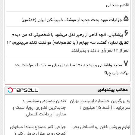
اقدام جنجالی
5
جزئیات مورد بحث جدید از موشک خیبرشکن ایران (+عکس)
6
پزشکیان‌: آنچه گاهی از رهبر نقل می‌شود با شخصیتی که من دیدم
تطابق ندارد/ گفتند سه چهارم ( با تفاهم‌نامه) موافقت کنند می‌پذیرم، 12
نفر از 13 نفر رأی دادند و پذیرفتند
7
مجید واشقانی و بودجه 150 میلیاردی برای ساخت فیلم! خدا بده
برکت ولی چرا؟
مطالب پیشنهادی
به بزرگترین جشنواره ایمپلنت تهران
دندان مصنوعی سوئیسی:
سر بزنید ! | فقط ۲۵ میلیون !
جدیدترین فناوری اروپا، سبک و
مقاوم | پرداخت قسطی
لوازم ورزشی خفن رو اقساطی بخر!
جراحی کمر ممنوع شده! میخوای
کمرت رو در منزل درمان کنی؟