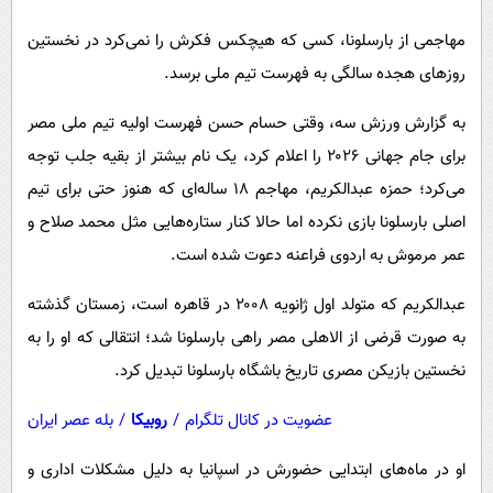
پیامک
سرگرمی
مهاجمی از بارسلونا، کسی که هیچکس فکرش را نمی‌کرد در نخستین
روانشناسی
فناوری
روزهای هجده سالگی به فهرست تیم ملی برسد.
آشپزی
گوناگون
به گزارش ورزش سه، وقتی حسام حسن فهرست اولیه تیم ملی مصر
دانلود
حوادث
برای جام جهانی ۲۰۲۶ را اعلام کرد، یک نام بیشتر از بقیه جلب توجه
محیط زیست
می‌کرد؛ حمزه عبدالکریم، مهاجم ۱۸ ساله‌ای که هنوز حتی برای تیم
سلامت
اصلی بارسلونا بازی نکرده اما حالا کنار ستاره‌هایی مثل محمد صلاح و
عمر مرموش به اردوی فراعنه دعوت شده است.
فرهنگی
بین الملل
عبدالکریم که متولد اول ژانویه ۲۰۰۸ در قاهره است، زمستان گذشته
به صورت قرضی از الاهلی مصر راهی بارسلونا شد؛ انتقالی که او را به
اجتماعی
نخستین بازیکن مصری تاریخ باشگاه بارسلونا تبدیل کرد.
حیات وحش
سیاست خارجی
عضویت در کانال تلگرام
/
روبیکا
/
بله عصر ایران
او در ماه‌های ابتدایی حضورش در اسپانیا به دلیل مشکلات اداری و