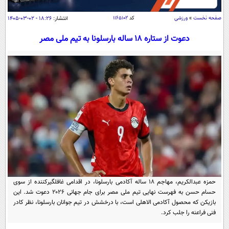
سیاسی
صفحه نخست
»
ورزشی
کد
۱۱۶۵۱۰۲
انتشار:
۱۸:۲۶ - ۰۲-۰۳-۱۴۰۵
اقتصاد
دعوت از ستاره ۱۸ ساله بارسلونا به تیم ملی مصر
جامعه
اقتصادی
ورزشی
اجتماعی
خودرو
بین الملل
حوادث
فرهنگ و هنر
سیاست خارجی
سلامت
علم و دانش
یک برش دانایی
قرآن
فناوری و It
محیط زیست
گوناگون
علمی
سفر و تفریح
فیلم
سرگرمی
اخبار کریپتو
عصر ایران 2
اقتصاد
باشگاه مغز
حمزه عبدالکریم، مهاجم ۱۸ ساله آکادمی بارسلونا، در اقدامی غافلگیرکننده از سوی
حسام حسن به فهرست نهایی تیم ملی مصر برای جام جهانی ۲۰۲۶ دعوت شد. این
آموزش زبان
خواندنی ها و دیدنی ها
ورزش
مجله تصویری سلاح
بازیکن که محصول آکادمی الاهلی است، با درخشش در تیم جوانان بارسلونا، نظر کادر
فنی فراعنه را جلب کرد.
داستان کوتاه
سیاست