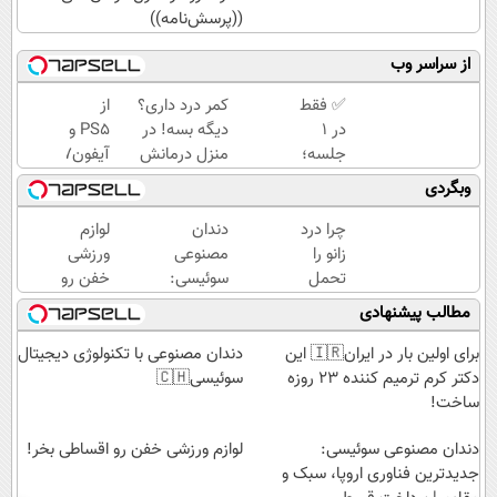
((پرسش‌نامه))
از سراسر وب
✅ فقط
کمر درد داری؟
از
در 1
دیگه بسه! در
PS5 و
جلسه؛
منزل درمانش
آیفون17
پوستت
کن
تا 1000
وبگردی
رو ببین
(◀پرسش‌نامه)
دلار
که
برنده
چرا درد
دندان
لوازم
چطور
شو🔥
زانو را
مصنوعی
ورزشی
جوون‌تر
گردونه
تحمل
سوئیسی:
خفن رو
می‌شه
شانس
می‌کنی؟
جدیدترین
اقساطی
مطالب پیشنهادی
بدون
خیلی
فناوری
بخر!
پوچ
ساده
اروپا،
برای اولین بار در ایران🇮🇷 این
دندان مصنوعی با تکنولوژی دیجیتال
💥
درمنزل
سبک و
دکتر کرم ترمیم کننده 23 روزه
سوئیسی🇨🇭
درمانش
مقاوم |
ساخت!
کن
پرداخت
دندان مصنوعی سوئیسی:
قسطی
لوازم ورزشی خفن رو اقساطی بخر!
جدیدترین فناوری اروپا، سبک و