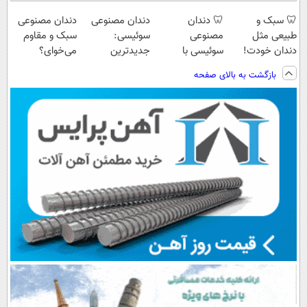
🦷 سبک و
🦷 دندان
دندان مصنوعی
دندان مصنوعی
طبیعی مثل
مصنوعی
سوئیسی:
سبک و مقاوم
دندان خودت!
سوئیسی با
جدیدترین
می‌خوای؟
نصب آسان و
تکنولوژی
فناوری اروپا،
پرداخت اقساطی
بازگشت به بالای صفحه
پرداخت اقساطی
دیجیتال |
سبک و مقاوم |
هم داریم!😍 |
💳 📍 تهران
پرداخت در 4
پرداخت قسطی
📍تهران
قسط |📍 تهران