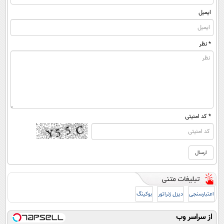
ایمیل
* نظر
* کد امنیتی
اعتبارسنجی
دیزل ژنراتور
بوکینگ
از سراسر وب