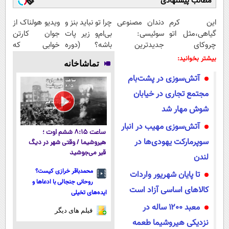
مطالب پیشنهادی
این کرم
دندان مصنوعی
چرا تو نباید بنز و
ویدیو هولناک از
گیاهی،مثل اتو
سوئیسی:
بی‌ام‌و زیر پات
جوان کارتن
چروکای
جدیدترین
باشه؟ (دوره
خوابی که
پوستتوصاف
فناوری اروپا،
رایگان درآمد
میلیاردر شد.
بیشتر بخوانید:
تماشاخانه
میکنه!50%تخفیف
سبک و مقاوم |
میلیاردی)
آموزش رایگان
آتش‌سوزی در پشت‌بام
پرداخت قسطی
مجتمع تجاری در خیابان
شوش مهار شد
آتش‌سوزی مهیب در انبار
ساعت ۸:۱۵ ششم اوت ؛
سوپرمارکت یهودی‌ها در
هیروشیما / وقتی شهر در دیگ
قیر می‌جوشید
لندن
محمدباقر خرازی کیست؟
تا پایان شهریور واردات
روحانی جنجالی با ادعاها و
کالا‌های اساسی آزاد است
ایده‌های تخیلی
معبد ۱۲۰۰ ساله در
فیلم های دیگر
نزدیکی هیروشیما طعمه