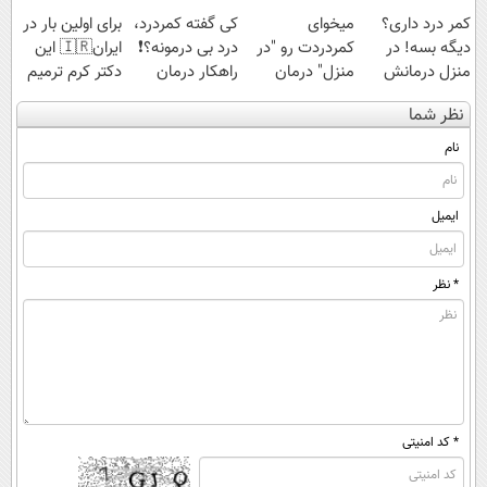
کمر درد داری؟
میخوای
کی گفته کمردرد،
برای اولین بار در
دیگه بسه! در
کمردردت رو "در
درد بی درمونه؟❗
ایران🇮🇷 این
منزل درمانش
منزل" درمان
راهکار درمان
دکتر کرم ترمیم
کن
کنی؟ (◂فیلم +
+پرسشنامه
کننده 23 روزه
نظر شما
(◀پرسش‌نامه)
◂پرسش‌نامه)
ساخت!
نام
ایمیل
* نظر
* کد امنیتی