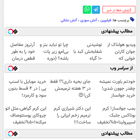
‌گزارش خطا در خبر
برچسب ها:
فیلیپین
،
آتش سوزی
،
آتش نشانی
مطالب پیشنهادی
ویدیو هولناک از
نوشیدنی
چرا تو نباید بنز و
آرتروز مفاصل
جوان کارتن
شفابخش کبد با
بی‌ام‌و زیر پات
خود را به طور
خوابی که
10 گیاه
باشه؟ (دوره
قطعی درمان
میلیاردر شد.
موثر(تخفیف تا
رایگان درآمد
کنید!
از سراسر وب
آموزش رایگان
امشب)
میلیاردی)
◗پرسش‌نامه◖
خودتم باورت نمیشه
جای بخیه داری؟؟ فقط
خرید موبایل با اسنپ
چقدر جوون شدی!
در 3 هفته ترمیمش
پی | در ۴ قسط بدون
خرید جوانساز
کن!😍
سود و کارمزد!
اسپیرولینا با تخفیف
بمب جوانساز! کرم
این دکتر شیرازی کرم
این کرم گیاهی،مثل اتو
ویژه
بوتاکس جلبک
ترمیم زخم ایرانی را
چروکای پوستتوصاف
اسپیرولینا50%تخفیف
ساخت!!!
میکنه!50%تخفیف
مطالب پیشنهادی