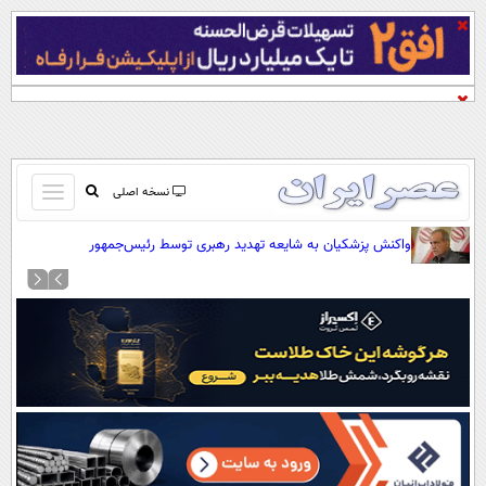
باز
نسخه اصلی
و
صفحه اول
واکنش پزشکیان به شایعه تهدید رهبری توسط رئیس‌جمهور
بسته
تماس با ما
کردن
آرشیو
منو
جستجو
نظرسنجی
آب و هوا
اوقات شرعی
پیوند ها
سواد زندگی