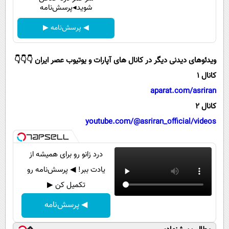
پیامک
سرگرمی
شوید◂پرسش‌نامه
روانشناسی
فناوری
◀ پرسش‌نامه ▶
آشپزی
گوناگون
ویدئوهای دیدنی دیگر در کانال های آپارات و یوتیوب عصر ایران 👇👇👇
دانلود
حوادث
کانال 1
محیط زیست
aparat.com/asriran
سلامت
کانال 2
فرهنگی
youtube.com/@asriran_official/videos
بین الملل
درد زانو رو برای همیشه از
اجتماعی
یادت ببر! ◀ پرسش‌نامه رو
حیات وحش
تکمیل کن ▶
سیاست خارجی
◀ پرسش‌نامه