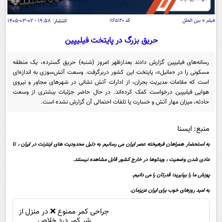
سیاسی
اقتصاد
فیلم
»
بین الملل
کد
۱۱۶۵۱۲۰
انتشار:
۱۹:۵۸ - ۰۲-۰۳-۱۴۰۵
جامعه
اقتصادی
حریق بزرگ در پایتخت فیلیپین
ورزشی
اجتماعی
خودرو
رسانه‌های فیلیپین گزارش دادند بعدازظهر امروز (شنبه) حریق گسترده، یک منطقه
بین الملل
مسکونی را در «مانیل»، پایتخت این کشور دربرگرفت. وسعت آتش‌سوزی به اندازه‌ای
حوادث
است که مقامات مدیریت بحران، از ادارات آتش نشانی در شهر‌های مجاور و نیروی
فرهنگ و هنر
سیاست خارجی
سلامت
هوایی فیلیپین درخواست کمک کرده‌اند. در حال حاضر جزئیات بیشتری از وسعت
حادثه، میزان مهار آتش و خسارت یا تلفات احتمالی آن گزارش نشده است.
علم و دانش
یک برش دانایی
قرآن
فناوری و It
محیط زیست
منبع: ایسنا
گوناگون
علمی
به استحضار همراهان فرهیخته عصر ایران می رسانیم به دلیل محدودیت های اینترنت در ایران ، تا
سفر و تفریح
فیلم
سرگرمی
اخبار کریپتو
عادی شدن وضعیت ، ویدئوها در خارج کشور قابل مشاهده نیستند.
عصر ایران 2
اقتصاد
باشگاه مغز
پوزش ما را بپذیرید؛ قدرتان را می دانیم.
آموزش زبان
خواندنی ها و دیدنی ها
ورزش
به امید روزهای خوب برای ایران عزیزمان.
مجله تصویری سلاح
داستان کوتاه
سیاست
جراحی کمر ممنوع ❌ در منزل از
شر کمر درد خلاص