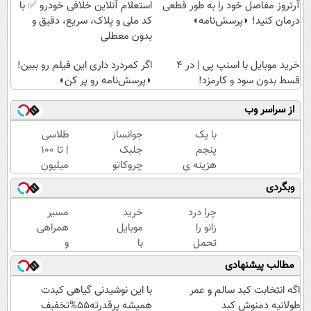
آرتروز مفاصل خود را به طور قطعی
استعلام آنلاین خلافی خودرو ✅ با
درمان کنید! ◗پرسش‌نامه◖
کد ملی و پلاک، سریع، دقیق و
بدون معطلی
خرید موبایل با اسنپ پی | در ۴
اگر کمردرد داری این فیلم رو ببین!
قسط بدون سود و کارمزد!
◗پرسش‌نامه رو پر کن◖
از سراسر وب
با یک
جوانساز
طلاسی
پنجم
جلبک
| تا 100
هزینه ی
چروکاتو
میلیون
کاشت،
مثل اتو
وام
وبگردی
موهات رو
صاف
آنی
پرپشت
میکنه
خرید
چرا درد
خرید
مسیر
کن(شامپو
😍
طلا💰
زانو را
موبایل
همراهی
جلبک
ثبت
تحمل
با
و
سبز)
نام
می‌کنی؟
اسنپ
گزارش
مطالب پیشنهادی
کن!
خیلی
پی | در
عملکرد
ساده
۴
گروه
اگه انتخابت کبد سالم و عمر
با این نوشیدنی گیاهی کبدت
درمنزل
قسط
اسنپ
طولانیه دمنوش کبد
همیشه پرقدرته55%تخفیف