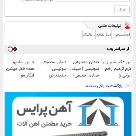
اعتبارسنجی
دیزل ژنراتور
بوکینگ
از سراسر وب
این دکتر شیرازی
دندان مصنوعی
دندان مصنوعی
با این شامپو
کرم ترمیم زخم
سوئیسی | سبک،
سوئیسی:
همه فکر میکنن
ایرانی را
مقاوم، طبیعی!
جدیدترین
انگار مو
ساخت!!!
ویزیت
فناوری اروپا،
کاشتی!!!!!
بازگشت به بالای صفحه
رایگان+پرداخت
سبک و مقاوم |
اقساطی😍
پرداخت قسطی