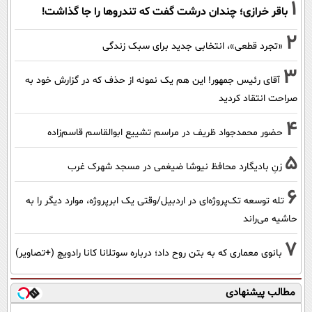
1
باقر خرازی؛ چندان درشت گفت که تندروها را جا گذاشت!
2
«تجرد قطعی»، انتخابی جدید برای سبک زندگی
3
آقای رئیس جمهور! این هم یک نمونه از حذف که در گزارش خود به
صراحت انتقاد کردید
4
حضور محمدجواد ظریف در مراسم تشییع ابوالقاسم قاسم‌زاده
5
زنِ بادیگارد محافظ نیوشا ضیغمی در مسجد شهرک غرب
6
تله توسعه تک‌پروژه‌ای در اردبیل/وقتی یک ابرپروژه، موارد دیگر را به
حاشیه می‌راند
7
بانوی معماری که به بتن روح داد؛ درباره سوتلانا کانا رادویچ (+تصاویر)
مطالب پیشنهادی