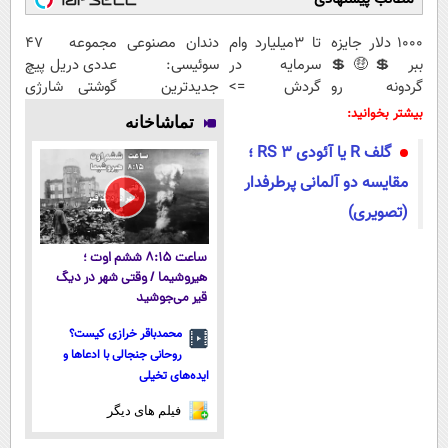
1000 دلار جایزه
تا 3میلیارد وام
دندان مصنوعی
مجموعه 47
ببر 💲🤑💲
سرمایه در
سوئیسی:
عددی دریل پیچ
گردونه رو
گردش =>
جدیدترین
گوشتی شارژی
بچرخون
فروشگاهت رو
فناوری اروپا،
(قیمت
بیشتر بخوانید:
تماشاخانه
ثبت کن
سبک و مقاوم |
باورنکردنی!!)
گلف R یا آئودی RS 3 ؛
پرداخت قسطی
مقایسه دو آلمانی پرطرفدار
(تصویری)
ساعت ۸:۱۵ ششم اوت ؛
هیروشیما / وقتی شهر در دیگ
قیر می‌جوشید
محمدباقر خرازی کیست؟
روحانی جنجالی با ادعاها و
ایده‌های تخیلی
فیلم های دیگر