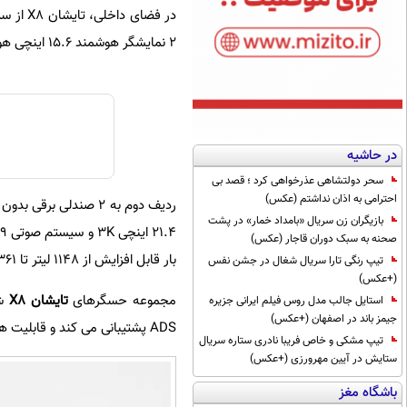
2 نمایشگر هوشمند 15.6 اینچی هواوی، صفحه کیلومتر 10.25 اینچی و نمایشگر عظیم 55 اینچی هداپ است.
در حاشیه
سحر دولتشاهی عذرخواهی کرد ؛ قصد بی
احترامی به اذان نداشتم (عکس)
ردیف دوم به 2 صندلی
بازیگران زن سریال «بامداد خمار» در پشت
صحنه به سبک دوران قاجار (عکس)
بار قابل افزایش از 1148 لیتر تا 2361 لیتر در صورت تا شدن صندلی های عقب است.
تیپ رنگی تارا سریال شغال در جشن نفس
(+عکس)
مجموعه حسگرهای
تایشان X8
استایل جالب مدل روس فیلم ایرانی جزیره
جیمز باند در اصفهان (+عکس)
ADS پشتیبانی می کند و قابلیت های پیشرفته کمک رانندگی را ارائه می دهد.
تیپ مشکی و خاص فریبا نادری ستاره سریال
ستایش در آیین مهرورزی (+عکس)
باشگاه مغز