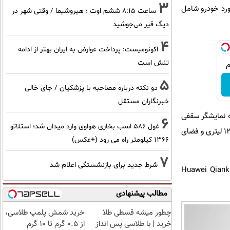
3
بزرگ MOLA استفاده می کند. داشبورد خودرو شامل
ساعت ۸:۱۵ ششم اوت ؛ هیروشیما / وقتی شهر در
دیگ قیر می‌جوشید
4
اکونومیست: پرداخت عوارض به ایران بهتر از ادامه
تنش است
5
دو نکته درباره مصاحبه با پزشکیان / جای خالی
خبرنگاران مستقل
 به نمایشگر سقفی
6
غول 586 اسب بخاری هواوی وارد میدان شد؛ استلاتو
21.4 اینچی 3K و سیستم صوتی 29 بلندگو Voyah Sound دسترسی دارند. امکانات دیگر شامل یخچال هوشمند 13 لیتری و فضای
1366 کیلومتر راه می رود (+عکس)
7
شرط جدید برای بازنشستگی اعلام شد
دو مسیره 896 خطی هواوی است. این سخت افزار از سیستم Huawei Qiankun
مطالب پیشنهادی
چطور میشه قسطی طلا
خرید شمش پلمپ طلاسی،
خرید | با طلاسی پس انداز
از ۰.۵ گرم تا ۱۰ گرم