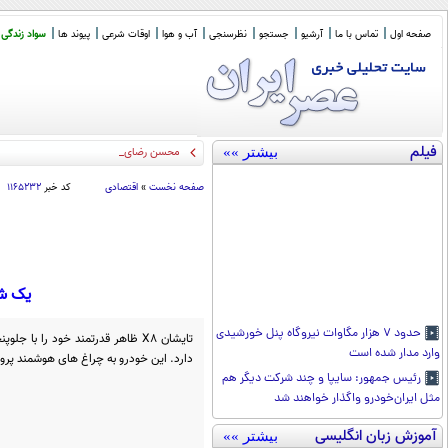
صفحه اول
تماس با ما
آرشیو
جستجو
نظرسنجی
آب و هوا
اوقات شرعی
پیوند ها
سواد زندگی
فیلم
بیشتر »»
محسن رضایی: اجازه باز شدن مسیر د
_
صفحه نخست
»
اقتصادی
کد خبر
۱۱۶۵۲۳۲
یک شا
حدود ۷ هزار مگاوات نیروگاه پنل خورشیدی
تایشان X8 ظاهر قدرتمند خود را ب
وارد مدار شده است
دارد. این خودرو به چراغ های هوشمند پروجکشن DLP و سپر جلوی مشکی مج
رئیس جمهور: سایپا و چند شرکت دیگر هم
مثل ایران‌خودرو واگذار خواهند شد
آموزش زبان انگلیسی
بیشتر »»