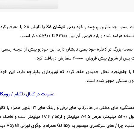
 رسمی جدیدترین پرچمدار خود یعنی
تایشان X8
یا تایتان X8 را مع
زبان طراحی مشابهی با نسخه بزرگ تر 6 نفره خود یعنی تایشان دارد. این خودرو پیش از عرض
 خود را با جلوپنجره فعال جدیدی حفظ کرده که نورپردازی یکپارچه دارد. این خو
عضویت در کانال تلگرام
/
روبیکا
در نمای جانبی، این شاسی بلند از دستگیره های مخفی در ها، رکاب های
بهره می برد. ابعاد خودرو شامل طول 5200 میلیمتر، عرض 2025 میلیمتر و ا