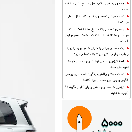
معمای ریاضی؛ رکورد حل این چالش 10 ثانیه
است
تست هوش تصویری: کدام کلید قفل را باز
می کند؟
معمای تصویری تک شاخ ها / تشخیص 3
مورد زیر 10 ثانیه برابر با دقت و هوش بصری فوق
العاده
یک معمای ریاضی/ خیلی ها برای رسیدن به
جواب دچار چالش می شوند، شما چطور؟
فقط تیزبین ها می توانند این معما را در 10
ثانیه حل کنند!
تست هوش چالش برانگیز: نابغه های ریاضی
الگوی پنهان این معما را پیدا کنند!
تیزبین ها مچ این ماهی پنهان کار را بگیرند! /
رکورد 10 ثانیه