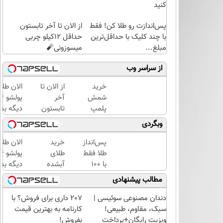
کنید
پس‌اندازت رو طلا کن! فقط
از الان تا آخر تابستون
با چند کلیک با حداقل‌ترین
حداقل 12کیلو چربی
مبلغ...
میسوزونی🧨
از سراسر وب
خرید
از الان تا
الان طلا
شمش
آخر
پلمپ
تابستون
دیگه بده
طلاسی،
حداقل
سرمایه‌گ
وبگردی
از ۰.۵
12کیلو
طلا با ا
گرم تا
چربی
بی‌بهره
پس‌انداز
خرید
الان طلا
۱۰ گرم
میسوزونی
طلا فقط
طلای
🧨
با ۱۰۰
آبشده
دیگه بده
هزارتومان
حتی با
سرمایه‌گ
مطالب پیشنهادی
(امن و
۱۰۰هزارتومان
طلا با ا
راحت)
بی‌بهره
دندان مصنوعی سوئیسی |
207 داری برای فروش؟ با
سبک، مقاوم، طبیعی!
کارنامه به بهترین قیمت
ویزیت رایگان+پرداخت
بفروش!