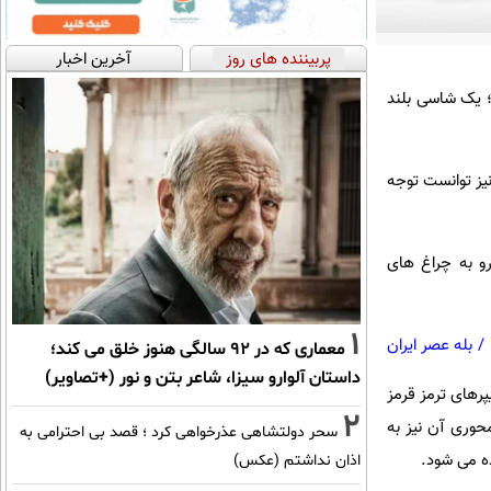
پربیننده های روز
آخرین اخبار
رفی کرد؛ یک شاسی بلند
ه رسمی نیز توانست توجه
درو به چراغ های
1
/
بله عصر ایران
معماری که در 92 سالگی هنوز خلق می کند؛
داستان آلوارو سیزا، شاعر بتن و نور (+تصاویر)
 برقی و رینگ های 21 اینچی همراه با کالیپرهای ترمز قرمز
2
رتفاع 1814 میلیمتر است و فاصله محوری آن نیز به
سحر دولتشاهی عذرخواهی کرد ؛ قصد بی احترامی به
اذان نداشتم (عکس)