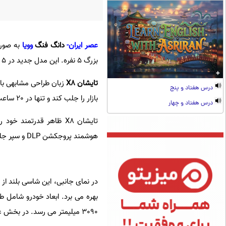
عصر ایران-
دانگ فنگ
وویا
به صورت
بزرگ 5 نفره. این مدل جدید در 5 نسخه عرضه شده و بازه قیمتی آن بین 43100 تا 55900 دلار است.
تایشان X8
درس هفتاد و پنج
بازار را جلب کند و تنها در 20 ساعت پس از شروع پیش فروش، 20000 سفارش دریافت کرد.
درس هفتاد و چهار
تایشان X8 ظاهر قدرتمند
هوشمند پروجکشن DLP و سپر جلوی مشکی مجهز شده است.
3090 میلیمتر می رسد. در بخش عقب، چراغ های سرتاسری موسوم به Galaxy همراه با لوگوی نورانی Voyah دیده می شود.