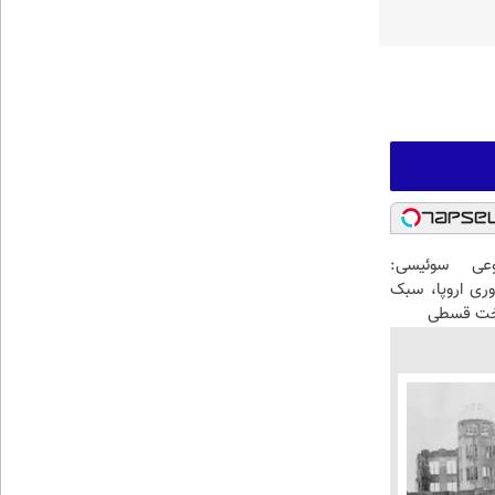
عی سوئیسی:
وری اروپا، سبک
اخت قسطی