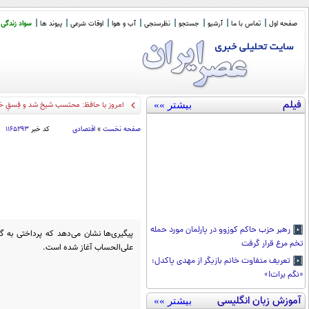
صفحه اول
تماس با ما
آرشیو
جستجو
نظرسنجی
آب و هوا
اوقات شرعی
پیوند ها
سواد زندگی
فیلم
بیشتر »»
امروز با حافظ: محتسب شیخ شد و فِسقِ خود ا
صفحه نخست
»
اقتصادی
کد خبر
۱۱۶۵۲۹۳
رهبر حزب حاکم کوزوو در پارلمان مورد حمله
پیگیری‌ها نشان می‌دهد که پرداختی به گ
تخم مرغ قرار گرفت
علی‌الحساب آغاز شده است.
تعریف متفاوت خانم بازیگر از مهدی پاکدل:
«نگم برات!»
آموزش زبان انگلیسی
بیشتر »»