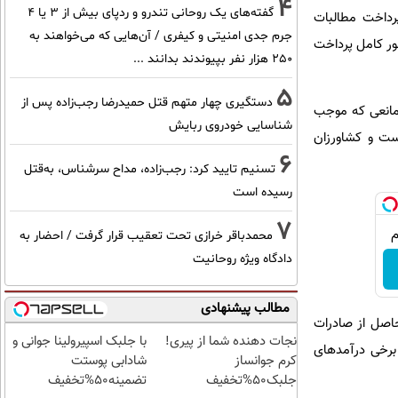
4
گفته‌های یک روحانی تندرو و ردپای بیش از ۳ یا ۴
رداخت مطالبات
جرم جدی امنیتی و کیفری / آن‌هایی که می‌خواهند به
اورزان را به‌طور کامل پرداخت
۲۵۰ هزار نفر بپیوندند بدانند ...
5
دستگیری چهار متهم قتل حمیدرضا رجب‌زاده پس از
 مانعی که موجب
شناسایی خودروی ربایش
یست و کشاورزان
6
تسنیم تایید کرد: رجب‌زاده، مداح سرشناس، به‌قتل
رسیده است
7
محمدباقر خرازی تحت تعقیب قرار گرفت / احضار به
دادگاه ویژه روحانیت
مطالب پیشنهادی
حاصل از صادرات
نجات دهنده شما از پیری!
با جلبک اسپیرولینا جوانی و
برخی درآمدهای
کرم جوانساز
شادابی پوستت
جلبک50%تخفیف
تضمینه50%تخفیف