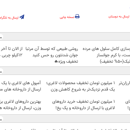
ارسال به دوستان
نسخه چاپی
ارسال به تلگرام
زسازی کامل سلول های مرده
روشی طبیعی که توسط آن مرتبا
از الان تا آخ
ست، با کرم جوانساز
جوان شدنتون رو حس کنید
12کیلو چربی میسوزونی🧨
50% تخفیف)
تخفیف ویژه🔥
ومان ارزان‌تر
۱ میلیون تومان تخفیف محصولات لاغری؛
آمپول های لاغری با یک 
یک قدم نزدیک‌تر به شروع کاهش وزن
ارسال از داروخانه های مع
ای
1 میلیون تومان تخفیف خرید داروهای
بهترین داروهای لاغری 
!
لاغری با ارسال از داروخانه و پک یخ!
وزن، ارسال از داروخانه 