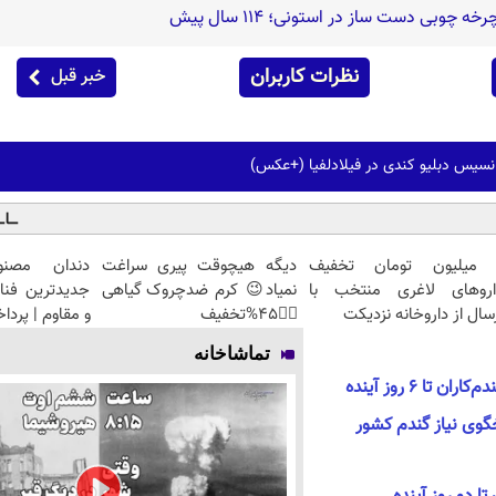
 چوبی دست ساز در استونی؛ 114 سال پیش
نظرات کاربران
خبر قبل
انسیس دبلیو کندی در فیلادلفیا (+عکس)
 میلیون تومان تخفیف
دیگه هیچوقت پیری سراغت
دندان مصنو
اروهای لاغری منتخب با
نمیاد😉 کرم ضدچروک گیاهی
جدیدترین فنا
سال از داروخانه نزدیکت
👈🏻45%تخفیف
و مقاوم | پرد
تماشاخانه
تا 6 روز آینده
وی نیاز گندم کشور