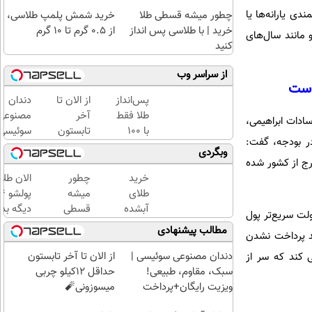
دی یارانه‌ها یا
چطور میشه قسطی طلا
خرید شمش پلمپ طلاسی،
خرید | با طلاسی پس انداز
از ۰.۵ گرم تا ۱۰ گرم
 مانند سال‌های
کنید
از سراسر وب
 است
پس‌انداز
از الان تا
دندان
طلا فقط
آخر
مصنوعی
ادات ابراهیمی،
با ۱۰۰
تابستون
سوئیسی
رداخت مطالبات گندمکاران علی‌رغم پیش‌بینی اعتبار 550 همتی در بودجه، گفت:
هزارتومان
حداقل
جدیدتری
وبگردی
(امن و
12کیلو
فناوری
رج از کشور شده
راحت)
چربی
اروپا،
خرید
چطور
الان طلا
میسوزونی
سبک و
طلای
میشه
🧨
مقاوم |
آبشده
قسطی
دیگه بده
ولت سریع‌تر پول
پرداخت
حتی با
طلا
سرمایه‌گ
مطالب پیشنهادی
ند پرداخت نشدن
قسطی
۱۰۰هزارتومان
خرید |
طلا با ا
با
بی‌بهره
دندان مصنوعی سوئیسی |
از الان تا آخر تابستون
 کند که سر از
طلاسی
سبک، مقاوم، طبیعی!
حداقل 12کیلو چربی
پس
ویزیت رایگان+پرداخت
میسوزونی🧨
انداز
اقساطی😍