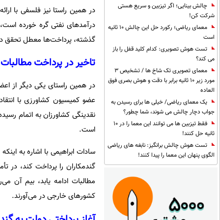
چالش بینایی؛ اگر تیزبین و سریع هستی
در همین راستا نیز فلسفی با ارائ
شرکت کن!
درآمدهای نفتی گره خورده است، د
معمای ریاضی؛ رکورد حل این چالش 10 ثانیه
است
گذشته، پرداخت‌ها معطل تحقق درآ
تست هوش تصویری: کدام کلید قفل را باز
می کند؟
تاخیر در پرداخت مطالبات 
معمای تصویری تک شاخ ها / تشخیص 3
مورد زیر 10 ثانیه برابر با دقت و هوش بصری فوق
در همین راستای یکی دیگر از اع
العاده
یک معمای ریاضی/ خیلی ها برای رسیدن به
جواب دچار چالش می شوند، شما چطور؟
نقدینگی کشاورزان به اتمام رسید
فقط تیزبین ها می توانند این معما را در 10
است.
ثانیه حل کنند!
تست هوش چالش برانگیز: نابغه های ریاضی
سادات ابراهیمی با اشاره به اینک
الگوی پنهان این معما را پیدا کنند!
گندمکاران را پرداخت کند، در تأم
مطالبات ادامه یابد، بیم آن می
کشورهای خارجی در می‌آورند.
آغاز پرداختی دولت به گند