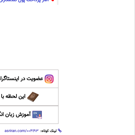
آغاز پرداخت پول گندمکاران ت
عضویت در اینستاگرام
این لحظه با
آموزش زبان ان
لینک کوتاه: