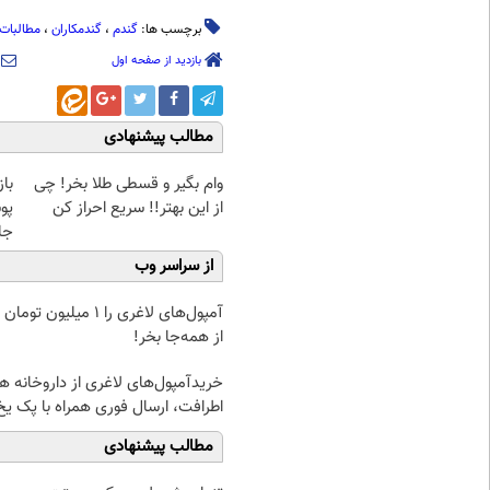
برچسب ها:
گندم
،
گندمکاران
،
مطالبات
بازدید از صفحه اول
مطالب پیشنهادی
وام بگیر و قسطی طلا بخر! چی
با
از این بهتر!! سریع احراز کن
پو
جلبک(
از سراسر وب
آمپول‌های لاغری را ۱ میلیون ت
از همه‌جا بخر!
خریدآمپول‌های لاغری از داروخانه ه
اطرافت، ارسال فوری همراه با پک یخ
مطالب پیشنهادی