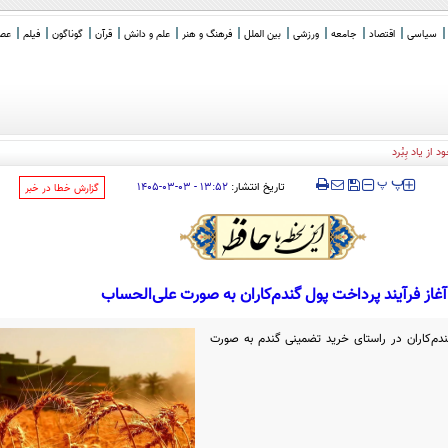
سیاسی
اقتصاد
جامعه
ورزشی
بین الملل
فرهنگ و هنر
علم و دانش
قرآن
گوناگون
فیلم
عصر 
ز یاد بِبُرد
‍‍‍ پ
پ
تاریخ انتشار:
۱۳:۵۲ - ۰۳-۰۳-۱۴۰۵
‌گزارش خطا در خبر
آغاز فرآیند پرداخت پول گندم‌کاران به صورت علی‌الحساب
ندم‌کاران در راستای خرید تضمینی گندم به صورت