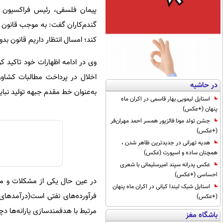
پیمان فلسفی، رئیس فراکسیون 
کند؛ امسال انتظار داریم قانون بدو
وی در ادامه اظهارات خود تاکید 
اخلال در پرداخت مطالبات کشاور
در حاشیه
به‌عنوان خط مقدم جبهه تولید نباید
استایل لیمویی بهار قاسمی در اکران ماه
پنهان (+عکس)
جشن تولد مونا فائزپور همسر احمد مهران‌فر
(+عکس)
هدیه تهرانی در جدیدترین ظاهر شدن ،
همچنان ساده و اسپورت (عکس)
عکس پدرانه سپند امیرسلیمانی با شعری
احساسی (+عکس)
در عین حال یکی از مشکلات و مس
استایل شیک لیندا کیانی در اکران ماه پنهان
فرآورده‌های نفتی است(درآمدهای
(+عکس)
مرتبط با هدفمندسازی یارانه‌ها د
باشگاه مغز