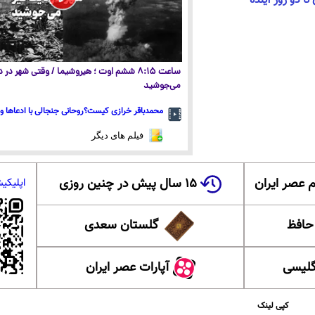
ا دو روز آینده
ساعت ۸:۱۵ ششم اوت ؛ هیروشیما / وقتی شهر در
می‌جوشید
محمدباقر خرازی کیست؟روحانی جنجالی با ادعاها و 
فیلم های دیگر
 عصر ایران
۱۵ سال پیش در چنین روزی
اپلیکی
 حافظ
گلستان سعدی
گلیسی
آپارات عصر ایران
کپی لینک