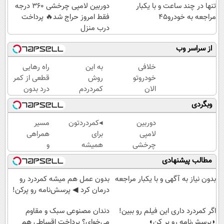
تنها در چند ساعت و با یکبار
دوربین لامپی چرخشی 360 درجه
مراجعه به خودرو45
فقط امروز حراج شد🔥 پرداخت
درب منزل
از سراسر وب
خلافی
به این
راه رهایی
خودروتو
روش
قطعی از کمر
الان
کمردردم
درد بدون
ببین، با
خوب شد.
نیاز به دارو
وبگردی
پلاک و
(پرسشنامه)
👈🏻
کد
(پرسش‌نامه)
دوربین
◂کمردردتون
مسیر
ملی،
لامپی
برای
همراهی
بدون
چرخشی
همیشه
و
نیاز به
360
خوب شد؟
گزارش
مطالب پیشنهادی
مراجعه
درجه
◂بله!
عملکرد
حضوری
فقط
(پرسش‌نامه
گروه
بدون نیاز به آگهی و با یکبار مراجعه
بدون عمل هم میشه کمردرد رو
امروز
رو پر کن)
اسنپ
درمان کرد ◀ پرسش‎‌نامه رو پرکن!
حراج
در
شد🔥
اگر کمردرد داری این فیلم رو ببین!
۱۴۰۴
دندان مصنوعی سبک و مقاوم
◗پرسش‌نامه رو پر کن◖
پرداخت
می‌خوای؟ پرداخت اقساطی هم