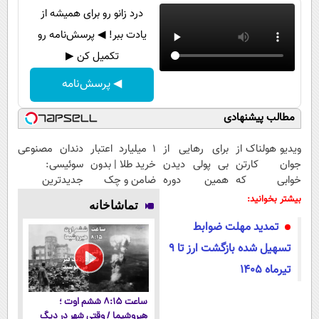
درد زانو رو برای همیشه از
یادت ببر! ◀ پرسش‌نامه رو
تکمیل کن ▶
◀ پرسش‌نامه
مطالب پیشنهادی
ویدیو هولناک از
برای رهایی از
۱ میلیارد اعتبار
دندان مصنوعی
جوان کارتن
بی پولی دیدن
خرید طلا | بدون
سوئیسی:
خوابی که
همین دوره
ضامن و چک
جدیدترین
میلیاردر شد.
رایگان کافیه!
فناوری اروپا،
بیشتر بخوانید:
تماشاخانه
آموزش رایگان
(شمارتو وارد
سبک و مقاوم |
تمدید مهلت ضوابط
کن)
پرداخت قسطی
تسهیل شده بازگشت ارز تا 9
تیرماه 1405
ساعت ۸:۱۵ ششم اوت ؛
هیروشیما / وقتی شهر در دیگ