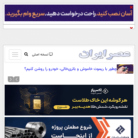
باز
نسخه اصلی
و
صفحه اول
چطور با ریموت خاموش و باتری‌خالی، خودرو را روشن کنیم؟
بسته
تماس با ما
کردن
آرشیو
منو
جستجو
نظرسنجی
آب و هوا
اوقات شرعی
پیوند ها
سواد زندگی