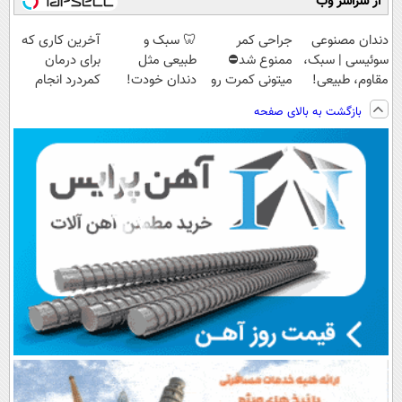
از سراسر وب
دندان مصنوعی
جراحی کمر
🦷 سبک و
آخرین کاری که
سوئیسی | سبک،
ممنوع شد⛔
طبیعی مثل
برای درمان
مقاوم، طبیعی!
میتونی کمرت رو
دندان خودت!
کمردرد انجام
ویزیت
در منزل درمان
نصب آسان و
میدی
بازگشت به بالای صفحه
رایگان+پرداخت
کنی! 👈🏻
پرداخت اقساطی
(پرسشنامه)
اقساطی😍
پرسش‌نامه
💳 📍 تهران