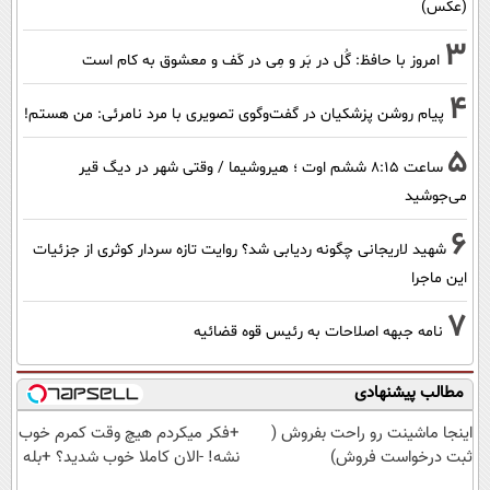
(عکس)
3
امروز با حافظ: گُل در بَر و مِی در کَف و معشوق به کام است
4
پیام روشن پزشکیان در گفت‌و‌گوی تصویری با مرد نامرئی: من هستم!
5
ساعت ۸:۱۵ ششم اوت ؛ هیروشیما / وقتی شهر در دیگ قیر
می‌جوشید
6
شهید لاریجانی چگونه ردیابی شد؟ روایت تازه سردار کوثری از جزئیات
این ماجرا
7
نامه جبهه اصلاحات به رئیس قوه قضائیه
مطالب پیشنهادی
اینجا ماشینت رو راحت بفروش (
+فکر میکردم هیچ وقت کمرم خوب
ثبت درخواست فروش)
نشه! -الان کاملا خوب شدید؟ +بله