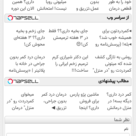
خود را به طور
بدون
میلیونی رویا
داری؟ همین
قطعی درمان
عمل،تزریق و
نیست! امتحانش
الان این دوره
کنید!
دارو
مجانیه😉
رایگان رو شرکت
از سراسر وب
◗پرسش‌نامه◖
(◂پرسش‌نامه)
کن تا دیر نشده!
◂کمردردتون برای
جای بخیه داری؟؟ فقط
جای زخم و بخیه
همیشه خوب شد؟
در 3 هفته ترمیمش
داری؟؟ 3 هفته‌ای
◂بله! (پرسش‌نامه رو
کن!😍
محوش کن!
حتما پر کن)
روشی به تازگی کشف
این دکتر شیرازی کرم
درمان درد کمر بدون
شده که میتونی
ترمیم زخم ایرانی را
جراحی در خانه با
کمردردت رو "در منزل"
ساخت!!!
پلاتینر | «پرسش‌نامه
درمان کنی!
رو پر کن»
مطالب پیشنهادی
کمر درد داری؟
ماشین پژو پارس
درمان درد کمر
میخوای
دیگه بسه! در
برای فروش
بدون جراحی،
کمردردت رو "در
منزل درمانش
داری؟ اینجا
تزریق ◀
منزل" درمان
کن
سریع بفروشش
پرسش‌نامه رو پر
کنی؟ (◂فیلم +
نظر شما
(◀پرسش‌نامه)
کن ▶
◂پرسش‌نامه)
نام