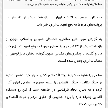
پیامک
سرگرمی
مماشاتی نخواهد داشت و برخوردها با سرعت و قاطعیت انجام می‌شود.
روانشناسی
فناوری
دادستان عمومی و انقلاب تهران از بازداشت بیش از ۱۳ نفر در
آشپزی
گوناگون
پرونده‌های مربوط به رفع تعهدات ارزی خبر داد.
دانلود
حوادث
محیط زیست
به گزارش مهر، علی صالحی، دادستان عمومی و انقلاب تهران از
بازداشت بیش از ۱۳ نفر در پرونده‌های مربوط به رفع تعهدات ارزی خبر
سلامت
داد و گفت: با پیگیری‌های قضایی صورت‌گرفته، بخش قابل‌توجهی از
فرهنگی
مطالبات ارزی وصول شده است.
بین الملل
اجتماعی
صالحی با اشاره به شرایط ویژه اقتصادی کشور اظهار کرد: دشمن علاوه
بر جنگ نظامی، جنگ اقتصادی را علیه جمهوری اسلامی ایران آغاز
حیات وحش
کرده و به دنبال ایجاد نارضایتی در جامعه است از این رو دستگاه
سیاست خارجی
قضایی وظیفه دارد با ورود جدی‌تر، از حقوق مردم و ثبات اقتصادی
کشور صیانت کند.