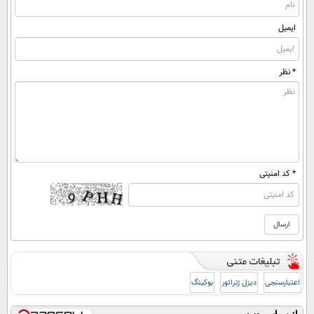
ایمیل
* نظر
* کد امنیتی
اعتبارسنجی
دیزل ژنراتور
بوکینگ