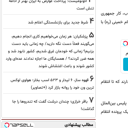
اکونومیست: پرداخت عوارض به ایران بهتر از ادامه
تنش است
اب، کار جمهوری
4
م خمینی (ره) با
شرط جدید برای بازنشستگی اعلام شد
5
پزشکیان: هر زمان می‌خواهیم کاری انجام دهیم،
می‌گویند فعلاً دست نگه دارید/ چه زمانی باید دست
بزنیم؟ زمانی که خودمان غرق شدیم، کشور نابود شد و
همه ضرر کردند؟ / همسایگان ما اجازه ندادند عده‌ای وارد
کشور شوند و باعث اغتشاش شوند
6
قهوه ساز، 6 لیدار و 523 اسب بخار؛ هواوی لوکس
ند که تا انتقام
ترین ون خود را روانه بازار کرد (+تصاویر)
7
باقر خرازی؛ چندان درشت گفت که تندروها را جا
 پلیس بین‌الملل
گذاشت!
ک پرونده انتقام
مطالب پیشنهادی