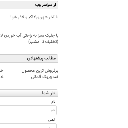
از سراسر وب
تا آخر شهریور12کیلو لاغر شو!
با جلبک سبز به راحتی آب خوردن لا
(تخفیف تا امشب)
مطالب پیشنهادی
پرفروش ترین محصول
خر
ضدچروک آلمانی
۰.۵ گرم تا
نظر شما
نام
ایمیل