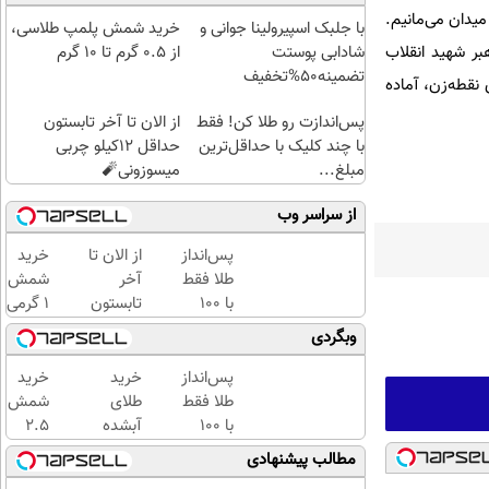
یدان می‌مانیم.
با جلبک اسپیرولینا جوانی و
خرید شمش پلمپ طلاسی،
بر شهید انقلاب
شادابی پوستت
از ۰.۵ گرم تا ۱۰ گرم
تضمینه50%تخفیف
نقطه‌زن، آماده
پس‌اندازت رو طلا کن! فقط
از الان تا آخر تابستون
با چند کلیک با حداقل‌ترین
حداقل 12کیلو چربی
مبلغ...
میسوزونی🧨
از سراسر وب
پس‌انداز
از الان تا
خرید
طلا فقط
آخر
شمش
با ۱۰۰
تابستون
1 گرمی
هزارتومان
حداقل
از
وبگردی
(امن و
12کیلو
طلاسی
راحت)
چربی
پس‌انداز
خرید
خرید
میسوزونی
طلا فقط
طلای
شمش
🧨
با ۱۰۰
آبشده
2.5
هزارتومان
حتی با
گرمی
مطالب پیشنهادی
(امن و
۱۰۰هزارتومان
از