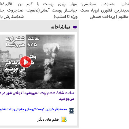
ندان مصنوعی سوئیسی:
مهار پیری پوست با کرم
دیدترین فناوری اروپا، سبک
جوانساز پوست آلمانی(تخفیف
مقاوم | پرداخت قسطی
ویژه تا امشب)
شد(سفارش با 
تماشاخانه
ساعت ۸:۱۵ ششم اوت ؛ هیروشیما / وقتی شهر در
می‌جوشید
محمدباقر خرازی کیست؟روحانی جنجالی با ادعاها و 
فیلم های دیگر