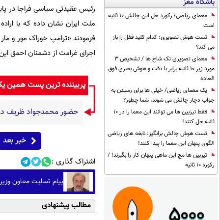
باشگاه مغز
رئیس عقیدتی سیاسی فراجا در پایا
معمای ریاضی؛ رکورد حل این چالش 10 ثانیه
ملت ایران نشان داده که با اراده
است
فرمودند «ترامپ خوراک مور و مار
تست هوش تصویری: کدام کلید قفل را باز
می کند؟
اجرای غرامت از دشمنان احمق ای
معمای تصویری تک شاخ ها / تشخیص 3
مورد زیر 10 ثانیه برابر با دقت و هوش بصری فوق
العاده
پربیننده ترین پست همین ی
یک معمای ریاضی/ خیلی ها برای رسیدن به
جواب دچار چالش می شوند، شما چطور؟
حضور محمدجواد ظریف در م
فقط تیزبین ها می توانند این معما را در 10
ثانیه حل کنند!
تست هوش چالش برانگیز: نابغه های ریاضی
خبر بعد
الگوی پنهان این معما را پیدا کنند!
تیزبین ها مچ این ماهی پنهان کار را بگیرند! /
اشتراک گذاری :
رکورد 10 ثانیه
پیام تسلیت معاون وزیر 
مطالب پیشنهادی