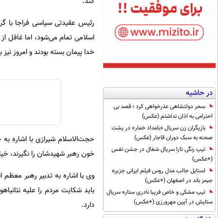
کند.
رئیس عقیدتی سیاسی فراجا با گر
اسلامی تمام می‌شود، اما غافل از 
خدا پیمان بسته بودند و امروز نیز 
در حاشیه
سحر دولتشاهی عذرخواهی کرد ؛ قصد بی
احترامی به اذان نداشتم (عکس)
بازیگران زن سریال «بامداد خمار» در پشت
صحنه به سبک دوران قاجار (عکس)
حجت‌الاسلام شیرازی با اشاره به جا
تیپ رنگی تارا سریال شغال در جشن نفس
خون رهبر شهیدشان را نگیرند، خیابا
(+عکس)
استایل جالب مدل روس فیلم ایرانی جزیره
وی با اشاره به تدبیر رهبر معظم ا
جیمز باند در اصفهان (+عکس)
باید شکایت مردم را علیه نتانیاهو
تیپ مشکی و خاص فریبا نادری ستاره سریال
ستایش در آیین مهرورزی (+عکس)
دارد.