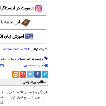
ینستاگرام عصر ایران
حظه با حافظ
 زبان انگلیسی
لینک کوتاه:
 شهید
،
میدان
،
علی شیرازی
برچسب ها:
بازدید از صفحه اول
مطالب پیشنهادی
غت
وام بگیر و قسطی طلا بخر! چی
هی
از این بهتر!! سریع احراز کن
45%تخفیف