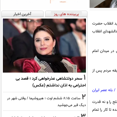
پربیننده های روز
آخرین اخبار
ید انقلاب حضرت
دالشهدای انقلاب
 در میدان امام
بقه مردم پس از
1
سحر دولتشاهی عذرخواهی کرد ؛ قصد بی
احترامی به اذان نداشتم (عکس)
/
بله عصر ایران
2
ساعت ۸:۱۵ ششم اوت ؛ هیروشیما / وقتی شهر در
لح را و نه قدرت
دیگ قیر می‌جوشید
 تا کار را تمام
3