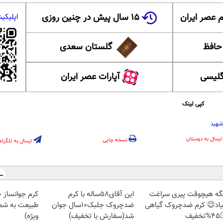
۱۵ سال پیش در چنین روزی
عضویت در ا
 ایران
گلستان سعدی
این ل
آپارات عصر ایران
آموزش
کپی لینک
رهبر
ارسال به دوستان
نسخه چاپی
ارسال به تلگرام
ز جلبک، هدیه
این آقای58ساله با کرم
دیگه هیچوقت پیری سرا
رید با تخفیف
ضدچروک جلبک10سال جوان
نمیاد😉 کرم ضدچروک گیا
ویژه)
شد(سفارش با تخفیف)
👈