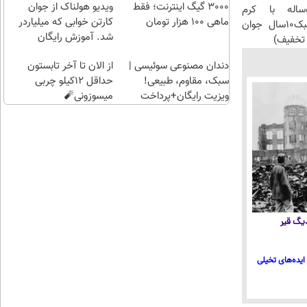
راحت)
طلاسی
3000 گیگ اینترنت؛ فقط
ویدیو هولناک از جوان
این آقای58ساله با کرم
😍
ماهی 100 هزار تومان
کارتن خوابی که میلیاردر
ضدچروک جلبک10سال جوان
شد. آموزش رایگان
تخفیف)
دندان مصنوعی سوئیسی |
از الان تا آخر تابستون
سبک، مقاوم، طبیعی!
حداقل 12کیلو چربی
ویزیت رایگان+پرداخت
میسوزونی🧨
اقساطی😍
 دیگ قیر
ایده‌های تخیلی