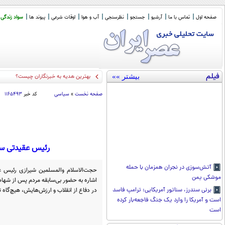
صفحه اول
تماس با ما
آرشیو
جستجو
نظرسنجی
آب و هوا
اوقات شرعی
پیوند ها
سواد زندگی
فیلم
بیشتر »»
بهترین هدیه به خبرنگاران چیست؟
صفحه نخست
»
سیاسی
کد خبر
۱۱۶۵۴۹۳
رئیس عقیدتی سیا
آتش‌سوزی در نجران همزمان با حمله
حجت‌الاسلام والمسلمین شیرازی رئیس ع
موشکی یمن
اشاره به حضور بی‌سابقه مردم پس از شهاد
در دفاع از انقلاب و ارزش‌هایش، هیچ‌گاه تن
برنی سندرز، سناتور آمریکایی: ترامپ فاسد
است و آمریکا را وارد یک جنگ فاجعه‌بار کرده
است