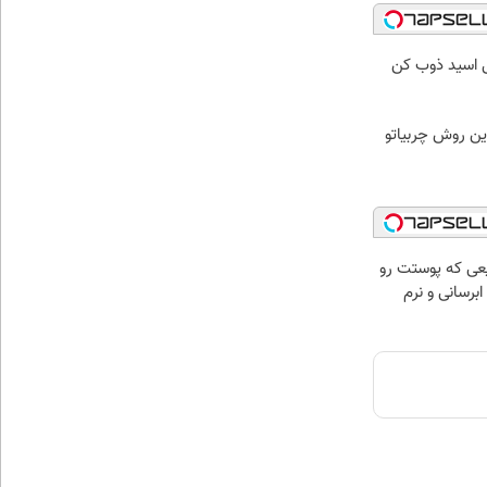
ل اسید ذوب کن
ین روش چربیاتو
عی که پوستت رو
برسانی و نرم