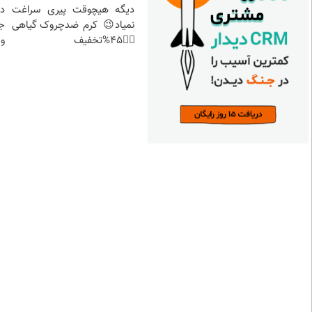
دیگه هیچوقت پیری سراغت
د
نمیاد😉 کرم ضدچروک گیاهی
ج
👈🏻45%تخفیف
و 