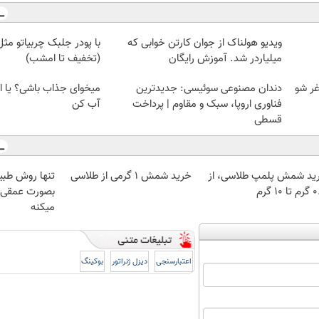
ویدیو هولناک از جوان کارتن خوابی که
با پودر جلبک چربیاتو مث
میلیاردر شد. آموزش رایگان
(تخفیف تا امشب)
غر شو
دندان مصنوعی سوئیسی: جدیدترین
میخوای جذاب باشی؟ یا ا
فناوری اروپا، سبک و مقاوم | پرداخت
آب کن
قسطی
ید شمش پلمپ طلاسی، از
خرید شمش 1 گرمی از طلاسی
تنها روش طبی
 ۱۰ گرم
بصورت عمقی ا
میکنه
اعتبارسنجی
دیزل ژنراتور
بوکینگ