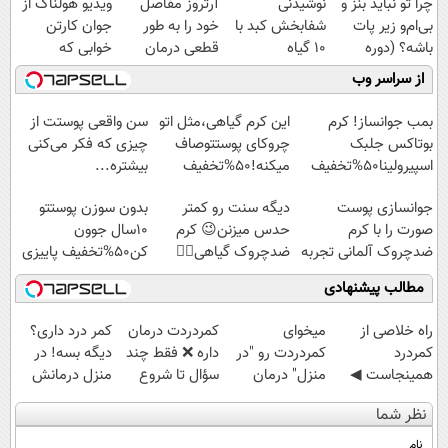
چرا تو نباید بنز و
نوشیدنی
آرتروز مفاصل
ویدیو هولناک از
بی‌ام‌و زیر پات
شفابخش کبد با
خود را به طور
جوان کارتن
باشه؟ (دوره
10 گیاه
قطعی درمان
خوابی که
رایگان درآمد
موثر(تخفیف تا
کنید!
میلیاردر شد.
از سراسر وب
میلیاردی)
امشب)
◗پرسش‌نامه◖
آموزش رایگان
بمب جوانساز! کرم
این کرم گیاهی،مثل اتو
سن واقعی پوستت از
بوتاکس جلبک
چروکای پوستتوصاف
چیزی که فکر می‌کنی
اسپیرولینا50%تخفیف
میکنه!50%تخفیف
بیشتره...
جوانسازی پوست
دیگه سنت رو کمتر
بدون سوزن پوستتو
صورت را با کرم
حدس میزنن😉 کرم
10سال جوون
ضدچروک آلمانی تجربه
ضدچروک گیاهی👈🏻
کن50%تخفیف پاییزی
کنید!
45%تخفیف
مطالب پیشنهادی
‌راه خلاصی از
میخوای
‌کمردردت درمان
کمر درد داری؟
کمردرد
کمردردت رو "در
داره ❌ فقط چند
دیگه بسه! در
همینجاست ◀
منزل" درمان
سؤال تا شروع
منزل درمانش
فقط کافیه فرم
کنی؟ (◂فیلم +
بهبودی فاصله‌
کن
نظر شما
رو پر کنی!
◂پرسش‌نامه)
داری!
(◀پرسش‌نامه)
نام