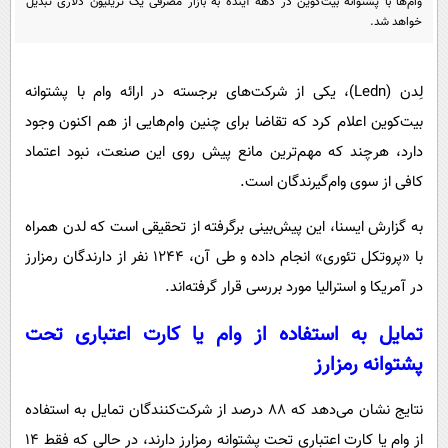
وام‌ها با پشتوانه‌ بیت‌کوین در دهه آینده به بازار مصرفی یک تریلیون دلاری تبدیل
پیامک
سرگرمی
خواهد شد.
روانشناسی
فناوری
آشپزی
گوناگون
لِدن (Ledn)، یکی از شرکت‌های برجسته در ارائه وام با پشتوانه
دانلود
بیت‌کوین اعلام کرد که تقاضا برای چنین وام‌هایی از هم اکنون وجود
حوادث
دارد، هرچند که مهم‌ترین مانع پیش روی این صنعت، نبود اعتماد
محیط زیست
کافی از سوی وام‌گیرندگان است.
سلامت
به گزارش ایسنا، این پیش‌بینی برگرفته از تحقیقی است که لدن همراه
فرهنگی
با «پروتکل تئوری» انجام داده و طی آن، ۱۲۴۴ نفر از دارندگان رمزارز
بین الملل
در آمریکا و استرالیا مورد بررسی قرار گرفته‌اند.
اجتماعی
تمایل به استفاده از وام یا کارت اعتباری تحت
حیات وحش
پشتوانه رمزارز
سیاست خارجی
نتایج نشان می‌دهد که ۸۸ درصد از شرکت‌کنندگان تمایل به استفاده
از وام یا کارت اعتباری تحت پشتوانه رمزارز دارند، در حالی که فقط ۱۴