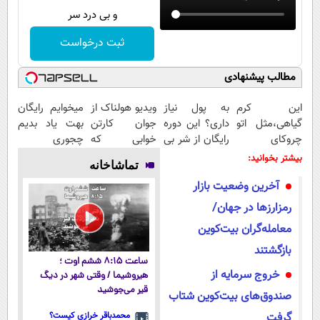
و بی درد سر
ثبت درخواست
مطالب پیشنهادی
این کرم
به پول نیاز
ویدیو هولناک از
میخوایم رایگان
گیاهی،مثل اتو
داری؟ این دوره
جوان کارتن
بهت یاد بدیم
چروکای
رایگان از شر بی
خوابی که
چجوری
پوستتوصاف
پولی خلاصت
میلیاردر شد.
پولدارشی! باور
بیشتر بخوانید:
تماشاخانه
میکنه!50%تخفیف
میکنه
آموزش رایگان
نداری امتحانش
آخرین وضعیت بازار
مجانیه
رمزارزها در جهان/
معامله‌گران بیت‌کوین
بازگشتند
ساعت ۸:۱۵ ششم اوت ؛
خروج سرمایه از
هیروشیما / وقتی شهر در دیگ
قیر می‌جوشید
صندوق‌های بیت‌کوین شتاب
گرفت
محمدباقر خرازی کیست؟