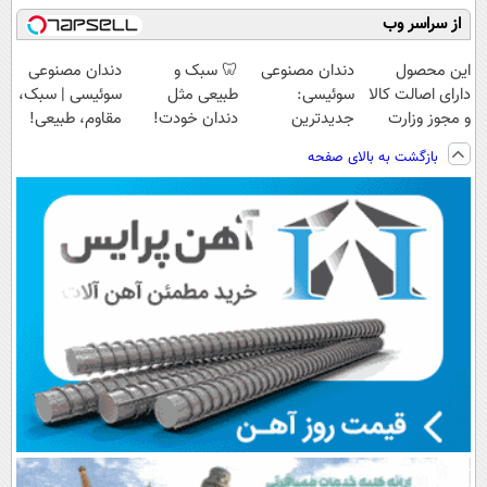
از سراسر وب
این محصول
دندان مصنوعی
🦷 سبک و
دندان مصنوعی
دارای اصالت کالا
سوئیسی:
طبیعی مثل
سوئیسی | سبک،
و مجوز وزارت
جدیدترین
دندان خودت!
مقاوم، طبیعی!
بهداشت
فناوری اروپا،
نصب آسان و
ویزیت
بازگشت به بالای صفحه
است(55%تخفیف)
سبک و مقاوم |
پرداخت اقساطی
رایگان+پرداخت
پرداخت قسطی
💳 📍 تهران
اقساطی😍