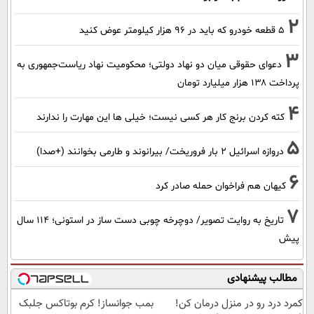
2
۵ قطعه خودرو که باید در ۹۶ هزار کیلومتر عوض کنید
3
دعوای حقوقی میان دو نهاد دولتی؛ محکومیت نهاد ریاست‌جمهوری به
پرداخت ۱۳۸ هزار میلیارد تومان
4
کته کردن برنج کار هر کسی نیست؛ خیلی ها این مهارت را ندارند
5
دروازه اسرائیل ۲ بار فروریخت/ بیرانوند و طارمی بخوانند (+صدا)
6
کیهان هم فراخوان حمله صادر کرد
7
تاریخ به روایت تصویر/ دوچرخه چوبی دست ساز در استونی؛ 114 سال
پیش
مطالب پیشنهادی
کمرد درد رو در منزل درمان کن!
بمب جوانساز! کرم بوتاکس جلبک