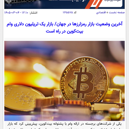
سیاسی
اقتصاد
صفحه نخست
»
اقتصادی
کد
۱۱۶۵۵۷۵
انتشار:
۱۲:۱۰ - ۰۴-۰۳-۱۴۰۵
جامعه
اقتصادی
آخرین وضعیت بازار رمزارزها در جهان/ بازار یک تریلیون دلاری وام
بیت‌کوین در راه است
ورزشی
اجتماعی
خودرو
بین الملل
حوادث
فرهنگ و هنر
سیاست خارجی
سلامت
علم و دانش
یک برش دانایی
قرآن
فناوری و It
محیط زیست
گوناگون
علمی
سفر و تفریح
فیلم
سرگرمی
اخبار کریپتو
عصر ایران 2
اقتصاد
باشگاه مغز
آموزش زبان
خواندنی ها و دیدنی ها
ورزش
مجله تصویری سلاح
داستان کوتاه
سیاست
یکی از شرکت‌های برجسته در ارائه وام با پشتوانه بیت‌کوین، پیش‌بینی کرد که بازار