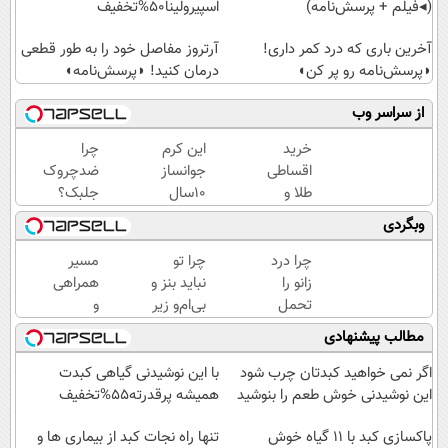
(◂فیلم + پرسش‌نامه)
اسپیرولینا50%تخفیف
آخرین باری که درد کمر داری!
آرتروز مفاصل خود را به طور قطعی
◗پرسش‌نامه رو پر کن◖
درمان کنید! ◗پرسش‌نامه◖
از سراسر وب
خرید
این کرم
چرا
اقساطی
جوانساز
ضدچروک
طلا و
10سال
جلبک؟
گوشی
سنتو
چون
وبگردی
فقط با
کم
بدون
یک برگ
میکنه
بوتاکس
چرا درد
چرا تو
مسیر
چک
(با
جوون
زانو را
نباید بنز و
همراهی
صیادی
تخفیف
میشی💉
تحمل
بی‌ام‌و زیر
و
ویژه)
۴۰٪تخفیف
می‌کنی؟
پات
گزارش
مطالب پیشنهادی
خیلی
باشه؟
عملکرد
ساده
(دوره
گروه
اگر نمی خواهید کبدتان چرب شود
با این نوشیدنی گیاهی کبدت
درمنزل
رایگان
اسنپ
این نوشیدنی خوش طعم را بنوشید
همیشه پرقدرته55%تخفیف
درمانش
درآمد
در
کن
پاکسازی کبد با 11 گیاه خوش
میلیاردی)
۱۴۰۴
تنها راه نجات کبد از بیماری ها و