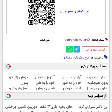
اپلیکیشن عصر ایران
لینک کوتاه:
کپی لینک
‌گزارش خطا در خبر
برچسب ها:
برج
،
مکزیک
،
معماری
مطالب پیشنهادی
درمان زانو درد،
آرتروز مفاصل
آرتروز مفاصل
درمان زانو درد
بدون هیچگونه
خود را به طور
خود را به طور
بدون
عوارض در منزل
قطعی درمان
قطعی درمان
عمل،تزریق و
(◂پرسش‌نامه)
کنید!
کنید!
دارو
از سراسر وب
◂پرسش‌نامه▸
◗پرسش‌نامه◖
(◂پرسش‌نامه)
این دکتر شیرازی کرم
جای بخیه داری؟؟ فقط
دوربین لامپی چرخشی