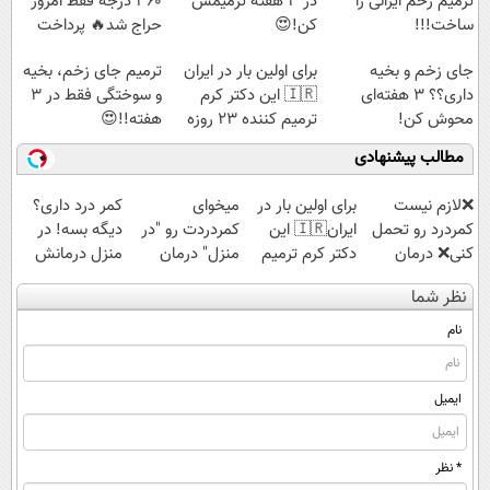
ترمیم زخم ایرانی را
در 3 هفته ترمیمش
360 درجه فقط امروز
ساخت!!!
کن!😍
حراج شد🔥 پرداخت
درب منزل
جای زخم و بخیه
برای اولین بار در ایران
ترمیم جای زخم، بخیه
داری؟؟ 3 هفته‌ای
🇮🇷 این دکتر کرم
و سوختگی فقط در 3
محوش کن!
ترمیم کننده 23 روزه
هفته!!😍
ساخت!
مطالب پیشنهادی
❌لازم نیست
برای اولین بار در
میخوای
کمر درد داری؟
کمردرد رو تحمل
ایران🇮🇷 این
کمردردت رو "در
دیگه بسه! در
کنی❌ درمان
دکتر کرم ترمیم
منزل" درمان
منزل درمانش
بدون جراحی و
کننده 23 روزه
کنی؟ (◂فیلم +
کن
نظر شما
قرص
ساخت!
◂پرسش‌نامه)
(◀پرسش‌نامه)
(پرسشنامه)
نام
ایمیل
* نظر