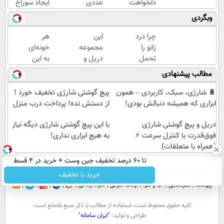
دلخواهت
عددی
ایجاد سوراخ
رو قسطی
دریل
😱
وبگردی
بخر 🛒
پیچ
درخواست
گوشتی
چرا درد
این
هر
اعتبار بده
شارژی
زانو را
مجموعه
خونه‌ای
📌
(تخفیف
تحمل
دریل و
به این
به مدت
می‌کنی؟
پیچ
دریل
مطالب پیشنهادی
محدود)
خیلی
گوشتی
پرکاربرد
ساده
رو با
نیاز
🔋 شارژی، سبک، کاربردی – همون
پیچ گوشتی شارژی تخفیف خورد !
درمنزل
گارانتی و
داره😍
ابزاری که همیشه دنبالش بودی!
از دستش نده! پرداخت درب منزل
درمانش
نصف
با
کن
دریل و پیچ گوشتی شارژی
قیمت
تخفیف
با این پیچ گوشتی شارژی دیگه نیاز
فوق‌قدرت با کنترل سرعت ⚡
بخر!😉
به هیچ ابزاری نداری!
بخر😉
(همراه با متعلقات)
👌🏻
تا 60 درصد تخفیف جین وست + خرید در 4 قسط
صفحه اول
فیلم
عصر ایران۲
درباره عصرایران
تماس با ما
آرشیو
جستجو
خرید با تخفیف
پیوندها
نظرسنجی
آب و هوا
اوقات شرعی
سواد زندگی
كليه حقوق محفوظ است، استفاده از مطالب با ذكر منبع بلامانع است.
طراحی و تولید:
"ایران سامانه"