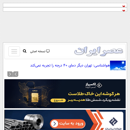
باز
نسخه اصلی
و
صفحه اول
هواشناسی: تهران دیگر دمای ۴۰ درجه را تجربه نمی‌کند
بسته
تماس با ما
کردن
آرشیو
منو
جستجو
نظرسنجی
آب و هوا
اوقات شرعی
پیوند ها
سواد زندگی