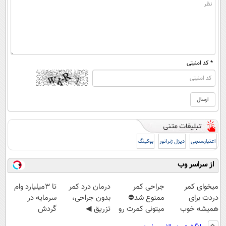
* کد امنیتی
اعتبارسنجی
دیزل ژنراتور
بوکینگ
از سراسر وب
میخوای کمر
جراحی کمر
درمان درد کمر
تا 3میلیارد وام
دردت برای
ممنوع شد⛔
بدون جراحی،
سرمایه در
همیشه خوب
میتونی کمرت رو
تزریق ◀
گردش
شه؟ ◀
در منزل درمان
پرسش‌نامه رو پر
فروشندگان =>