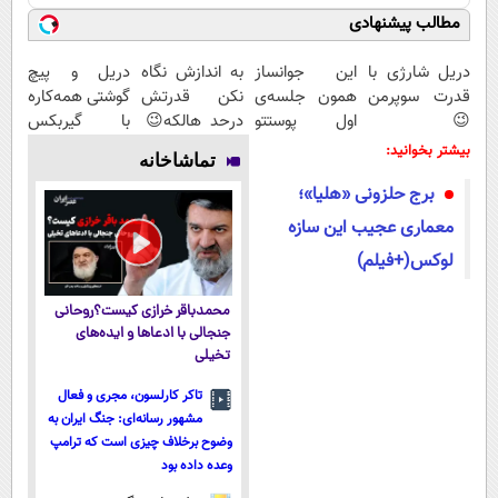
مطالب پیشنهادی
دریل شارژی با
این جوانساز
به اندازش نگاه
دریل و پیچ
قدرت سوپرمن
همون جلسه‌ی
نکن قدرتش
گوشتی همه‌کاره
😉
اول پوستتو
درحد هالکه😉
با گیربکس
(مجموعه47عددی
جوونتر می‌کنه
(پرداخت درب
هوشمند ⚙️
بیشتر بخوانید:
تماشاخانه
با گارانتی
✨ 2سال
منزل+گارانتی
(نصف قیمت
برج حلزونی «هلیا»؛
تعویض)
ماندگاری داره
تعویض)
بازار🔥)
معماری عجیب این سازه
لوکس(+فیلم)
محمدباقر خرازی کیست؟روحانی
جنجالی با ادعاها و ایده‌های
تخیلی
تاکر کارلسون، مجری و فعال
مشهور رسانه‌ای: جنگ ایران به
وضوح برخلاف چیزی است که ترامپ
وعده داده بود