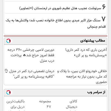
6
سرنوشت عجیب هتل عظیم شوروی در ارمنستان (+تصاویر)
7
سنگ مزار اکبر عبدی بدون اطلاع خانواده نصب شد؛ واکنش‌ها به یک
اقدام جنجالی
مطالب پیشنهادی
آخرین باری که درد کمر داری!
دوربین لامپی چرخشی 360 درجه
◗پرسش‌نامه رو پر کن◖
فقط امروز حراج شد🔥 پرداخت
درب منزل
خلافی خودروتو الان ببین، با پلاک و
درمان تضمینی درد کمر در منزل 👌
کد ملی، بدون نیاز به مراجعه
"کافیه پرسش‌نامه رو پر کنی"
حضوری
از سراسر وب
کالای
مجموعه
باکیفیت‌ترین
دیجیتال
47
دریل برای