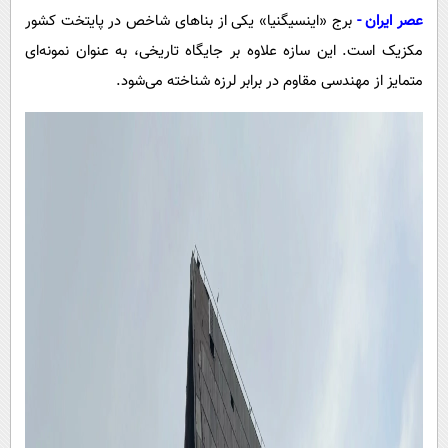
پیامک
سرگرمی
عصر ایران -
برج «اینسیگنیا» یکی از بناهای شاخص در پایتخت کشور
روانشناسی
فناوری
مکزیک است. این سازه علاوه بر جایگاه تاریخی، به عنوان نمونه‌ای
متمایز از مهندسی مقاوم در برابر لرزه شناخته می‌شود.
آشپزی
گوناگون
دانلود
حوادث
محیط زیست
سلامت
فرهنگی
بین الملل
اجتماعی
حیات وحش
سیاست خارجی