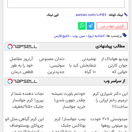
لینک کوتاه:
کپی لینک
‌گزارش خطا در خبر
برچسب ها:
اتحادیه اروپا
،
مین روب
،
خلیج فارس
مطالب پیشنهادی
ویدیو هولناک از
نوشیدنی
دندان مصنوعی
آرتروز مفاصل
جوان کارتن
شفابخش کبد با
سوئیسی:
خود را به طور
خوابی که
10 گیاه
جدیدترین
قطعی درمان
میلیاردر شد.
موثر(تخفیف تا
فناوری اروپا،
کنید!
از سراسر وب
آموزش رایگان
امشب)
سبک و مقاوم |
◗پرسش‌نامه◖
پرداخت قسطی
این دکتر شیرازی کرم
خودتم باورت نمیشه
نجات دهنده شما از
ترمیم زخم ایرانی را
چقدر جوون شدی!
پیری! کرم جوانساز
ساخت!!!
خرید جوانساز
جلبک 50%تخفیف
اسپیرولینا با تخفیف
میدونستی 207 خودت
بمب جوانساز! کرم
این کرم گیاهی،مثل اتو
ویژه
رو میتونی روهوا
بوتاکس جلبک
چروکای پوستتوصاف