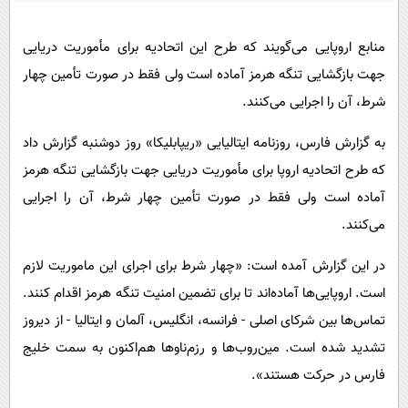
پیامک
سرگرمی
روانشناسی
فناوری
منابع اروپایی می‌گویند که طرح این اتحادیه برای مأموریت دریایی
جهت بازگشایی تنگه هرمز آماده است ولی فقط در صورت تأمین چهار
آشپزی
گوناگون
شرط، آن را اجرایی می‌کنند.
دانلود
حوادث
به گزارش فارس، روزنامه ایتالیایی «ریپابلیکا» روز دوشنبه گزارش داد
محیط زیست
که طرح اتحادیه اروپا برای مأموریت دریایی جهت بازگشایی تنگه هرمز
سلامت
آماده است ولی فقط در صورت تأمین چهار شرط، آن را اجرایی
فرهنگی
می‌کنند.
بین الملل
در این گزارش آمده است: «چهار شرط برای اجرای این ماموریت لازم
اجتماعی
است. اروپایی‌ها آماده‌اند تا برای تضمین امنیت تنگه هرمز اقدام کنند.
حیات وحش
تماس‌ها بین شرکای اصلی - فرانسه، انگلیس، آلمان و ایتالیا - از دیروز
تشدید شده است. مین‌روب‌ها و رزم‌ناوها هم‌اکنون به سمت خلیج
سیاست خارجی
فارس در حرکت هستند».