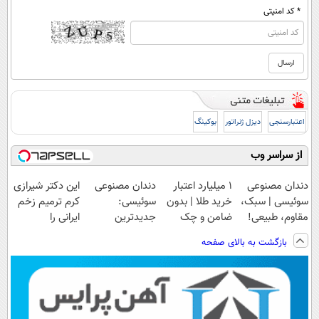
* کد امنیتی
اعتبارسنجی
دیزل ژنراتور
بوکینگ
از سراسر وب
دندان مصنوعی
۱ میلیارد اعتبار
دندان مصنوعی
این دکتر شیرازی
سوئیسی | سبک،
خرید طلا | بدون
سوئیسی:
کرم ترمیم زخم
مقاوم، طبیعی!
ضامن و چک
جدیدترین
ایرانی را
ویزیت
فناوری اروپا،
ساخت!!!
بازگشت به بالای صفحه
رایگان+پرداخت
سبک و مقاوم |
اقساطی😍
پرداخت قسطی