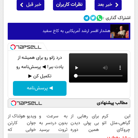
خبر بعد
نظرات کاربران
خبر قبل
اشتراک گذاری :
هشدار افسر ارشد آمریکایی به کاخ سفید
درد زانو رو برای همیشه از
یادت ببر! ◀ پرسش‌نامه رو
تکمیل کن ▶
◀ پرسش‌نامه
مطالب پیشنهادی
این کرم
برای رهایی از
به سرعت و
ویدیو هولناک از
گیاهی،مثل اتو
بی پولی دیدن
بدون دردسر به
جوان کارتن
چروکای
همین دوره
ثروت برسید
خوابی که
پوستتوصاف
رایگان کافیه!
(دوره کاملا
میلیاردر شد.