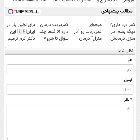
بفروشی؟اینجا سریع و
اسپیرولینا50%تخفیف
میکنه!50%تخفیف
راحت بفروش
مطالب پیشنهادی
کمر درد داری؟
میخوای
‌کمردردت درمان
برای اولین بار در
دیگه بسه! در
کمردردت رو "در
داره ❌ فقط چند
ایران🇮🇷 این
منزل درمانش
منزل" درمان
سؤال تا شروع
دکتر کرم ترمیم
کن
کنی؟ (◂فیلم +
بهبودی فاصله‌
کننده 23 روزه
نظر شما
(◀پرسش‌نامه)
◂پرسش‌نامه)
داری!
ساخت!
نام
ایمیل
* نظر