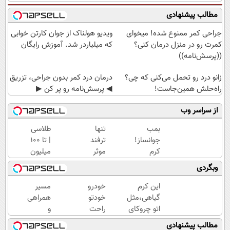
مطالب پیشنهادی
جراحی کمر ممنوع شده! میخوای
ویدیو هولناک از جوان کارتن خوابی
کمرت رو در منزل درمان کنی؟
که میلیاردر شد. آموزش رایگان
((پرسش‌نامه))
زانو درد رو تحمل می‌کنی که چی؟
درمان درد کمر بدون جراحی، تزریق
راه‌حلش همین‌جاست!
◀ پرسش‌نامه رو پر کن ▶
از سراسر وب
بمب
تنها
طلاسی
جوانساز!
ترفند
| تا 100
کرم
موثر
میلیون
بوتاکس
رفع
وام
وبگردی
جلبک
چروک
آنی
اسپیرولینا50%تخفیف
پوست،
خرید
این کرم
خودرو
مسیر
همین
طلا💰
گیاهی،مثل
خودتو
همراهی
کرم
ثبت
اتو چروکای
راحت
و
آلمانیه
نام
پوستتوصاف
و سریع
گزارش
مطالب پیشنهادی