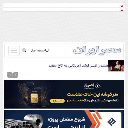
باز
نسخه اصلی
و
صفحه اول
هشدار افسر ارشد آمریکایی به کاخ سفید
بسته
تماس با ما
کردن
آرشیو
منو
جستجو
نظرسنجی
آب و هوا
اوقات شرعی
پیوند ها
سواد زندگی