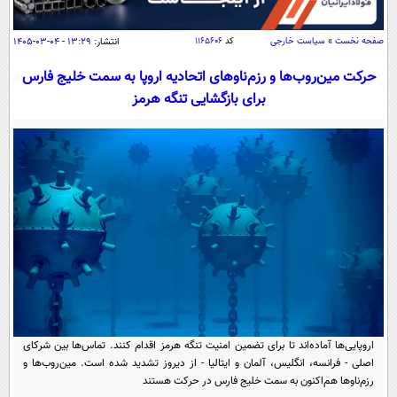
سیاسی
اقتصاد
صفحه نخست
»
سیاست خارجی
کد
۱۱۶۵۶۰۶
انتشار:
۱۳:۲۹ - ۰۴-۰۳-۱۴۰۵
جامعه
اقتصادی
حرکت مین‌روب‌ها و رزم‌ناوهای اتحادیه اروپا به سمت خلیج فارس
ورزشی
برای بازگشایی تنگه هرمز
اجتماعی
خودرو
بین الملل
حوادث
فرهنگ و هنر
سیاست خارجی
سلامت
علم و دانش
یک برش دانایی
قرآن
فناوری و It
محیط زیست
گوناگون
علمی
سفر و تفریح
فیلم
سرگرمی
اخبار کریپتو
عصر ایران 2
اقتصاد
باشگاه مغز
آموزش زبان
خواندنی ها و دیدنی ها
ورزش
مجله تصویری سلاح
اروپایی‌ها آماده‌اند تا برای تضمین امنیت تنگه هرمز اقدام کنند. تماس‌ها بین شرکای
اصلی - فرانسه، انگلیس، آلمان و ایتالیا - از دیروز تشدید شده است. مین‌روب‌ها و
داستان کوتاه
سیاست
رزم‌ناوها هم‌اکنون به سمت خلیج فارس در حرکت هستند