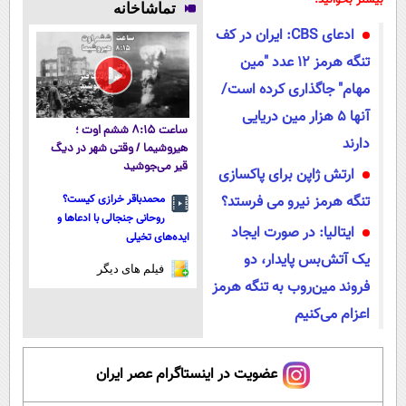
بیشتر بخوانید:
تماشاخانه
میکنه!50%تخفیف
(شمارتو وارد
رایگان
آموزش رایگان
ادعای CBS: ایران در کف
کن)
پولسازی)
تنگه هرمز 12 عدد "مین
مهام" جاگذاری کرده است/
آنها 5 هزار مین دریایی
ساعت ۸:۱۵ ششم اوت ؛
دارند
هیروشیما / وقتی شهر در دیگ
قیر می‌جوشید
ارتش ژاپن برای پاکسازی
تنگه هرمز نیرو می فرستد؟
محمدباقر خرازی کیست؟
روحانی جنجالی با ادعاها و
ایتالیا: در صورت ایجاد
ایده‌های تخیلی
یک آتش‌بس پایدار، دو
فیلم های دیگر
فروند مین‌روب به تنگه هرمز
اعزام می‌کنیم
عضویت در اینستاگرام عصر ایران