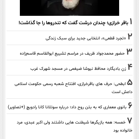
1
باقر خرازی؛ چندان درشت گفت که تندروها را جا گذاشت!
2
«تجرد قطعی»، انتخابی جدید برای سبک زندگی
3
حضور محمدجواد ظریف در مراسم تشییع ابوالقاسم قاسم‌زاده
4
زنِ بادیگارد محافظ نیوشا ضیغمی در مسجد شهرک غرب
5
ابطحی: حرف های باقرخرازی، افتتاح شعبه رسمی حکومت اسلامی
داعش است
6
بانوی معماری که به بتن روح داد؛ درباره سوتلانا کانا رادویچ (+تصاویر)
7
خمسه: همه بازیگرها شیطنت هایی داشتند ولی اکبر عبدی، مرد
خانواده بود