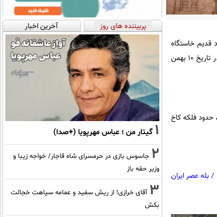
پربیننده های روز
آخرین اخبار
اد قدیم خاستگاه
اصلی قاجاریه بود و از این‌رو آثار تاریخی بسیاری از آن دوره را در خود جای داده است. این اثر تاریخی باارزش در تاریخ ۱۰ بهمن
، حدود فلکه کاخ
1
گیتار من ؛ عباس مهرپویا (+صدا)
2
جاسوس بازی در حرمسرای شاه قاجار/ خواجه زیبا و
وزیر حقه باز
/
بله عصر ایران
3
آقای خرازی! از ریش سفید و عمامه سیاهت خجالت
بکش