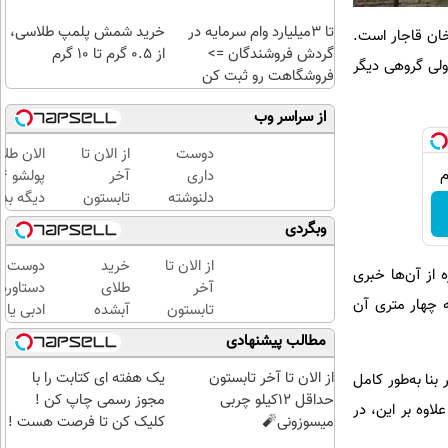
تا 3میلیارد وام سرمایه در
خرید شمش پلمپ طلاسی،
ان قاجار است.
گردش فروشندگان =>
از ۰.۵ گرم تا ۱۰ گرم
ولی گروهی دیگر
فروشگاهت رو ثبت کن
از سراسر وب
دوست
از الان تا
الان طلا
داری
آخر
دلنوشته
تابستون
دیگه بده
هاتو
حداقل
سرمایه‌گ
وبگردی
فوری به
12کیلو
طلا با ا
کتاب
چربی
بی‌بهره
از الان تا
خرید
دوست د
 از آن‌ها خبری
تبدیل و
میسوزونی
آخر
طلای
دستاورد
ه چهار متری آن
با تیراژ
🧨
تابستون
آبشده
ادبی یا
دلخواه
حداقل
حتی با
علمی خود
مطالب پیشنهادی
چاپ
12کیلو
۱۰۰هزارتومان
فوری به
کنی؟
چربی
کتاب تب
از الان تا آخر تابستون
یک هفته ای کتابت را با
نا به‌طور کامل
میسوزونی
کنی؟
حداقل 12کیلو چربی
مجوز رسمی چاپ کن !
لاوه بر این، در
🧨
میسوزونی🧨
کلیک کن تا فرصت هست !