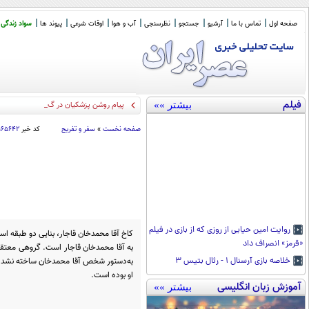
صفحه اول
تماس با ما
آرشیو
جستجو
نظرسنجی
آب و هوا
اوقات شرعی
پیوند ها
سواد زندگی
فیلم
بیشتر »»
پیام روشن پزشکیان در گفت‌و‌گوی تصویری ب
صفحه نخست
»
سفر و تفریح
کد خبر
۱۱۶۵۶۴۲
روایت امین حیایی از روزی که از بازی در فیلم
کاخ آقا محمدخان قاجار، بنایی دو طبقه 
«قرمز» انصراف داد
به آقا محمدخان قاجار است. گروهی معتقدند،
به‌دستور شخص آقا محمدخان ساخته نشده؛ و
خلاصه بازی آرسنال ۱ - رئال بتیس ۳
او بوده است.
آموزش زبان انگلیسی
بیشتر »»