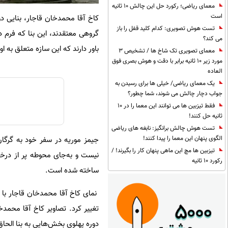
معمای ریاضی؛ رکورد حل این چالش 10 ثانیه
است
کاخ آقا محمدخان قاجار، بنایی 
تست هوش تصویری: کدام کلید قفل را باز
گروهی معتقدند، این بنا که فرم د
می کند؟
باور دارند که این سازه متعلق به ا
معمای تصویری تک شاخ ها / تشخیص 3
مورد زیر 10 ثانیه برابر با دقت و هوش بصری فوق
العاده
یک معمای ریاضی/ خیلی ها برای رسیدن به
جواب دچار چالش می شوند، شما چطور؟
فقط تیزبین ها می توانند این معما را در 10
ثانیه حل کنند!
تست هوش چالش برانگیز: نابغه های ریاضی
الگوی پنهان این معما را پیدا کنند!
جیمز موریه در سفر خود به گرگان 
تیزبین ها مچ این ماهی پنهان کار را بگیرند! /
نیست و به‌جای محوطه پر از درخت
رکورد 10 ثانیه
ساخته شده است.
نمای کاخ آقا محمدخان قاجار با آ
تغییر کرد. تصاویر کاخ آقا محمدخا
دوره پهلوی بخش‌هایی به بنا الحا