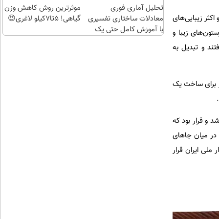
تحلیل آماری فوری
موثرترین روش کاهش وزن
اکثر زیبایی‌های
معادلات ساختاری تفسیری
گیاهی! 5تا۷کیلو لاغری😍
با آموزش کامل حتی یک
تون‌های زیبا و
روزه !!
ند و تبدیل به
ز برای ساخت یک
د و قرار بود که
 در میان جاهای
۱۳۸۳ هجری شمسی با شماره ۱۱۲۸۸ در فهرست آثار ملی ایران قرار