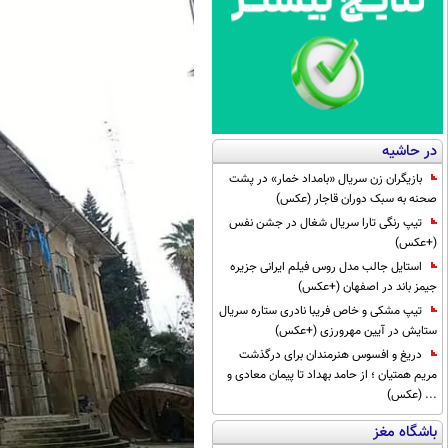
در حاشیه
بازیگران زن سریال «بامداد خمار» در پشت
صحنه به سبک دوران قاجار (عکس)
تیپ رنگی تارا سریال شغال در جشن نفس
(+عکس)
استایل جالب مدل روس فیلم ایرانی جزیره
جیمز باند در اصفهان (+عکس)
تیپ مشکی و خاص فریبا نادری ستاره سریال
ستایش در آیین مهرورزی (+عکس)
دریغ و افسوس هنرمندان برای درگذشت
مریم همتیان ؛ از حامد بهداد تا پیمان معادی و
... (عکس)
باشگاه مغز