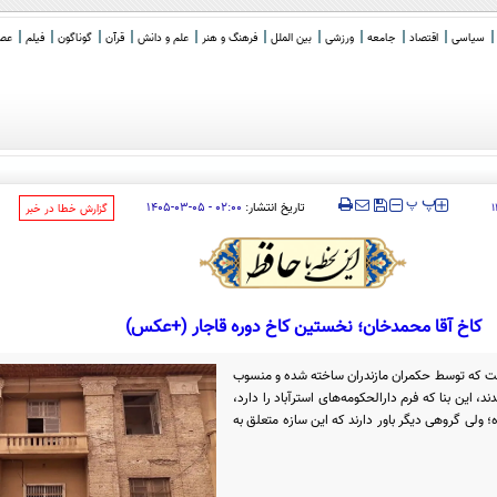
سیاسی
اقتصاد
جامعه
ورزشی
بین الملل
فرهنگ و هنر
علم و دانش
قرآن
گوناگون
فیلم
عصر 
ا مرد نامرئی:
_
‍‍‍ پ
پ
تاریخ انتشار:
۰۲:۰۰ - ۰۵-۰۳-۱۴۰۵
‌گزارش خطا در خبر
کاخ آقا محمدخان؛ نخستین کاخ دوره قاجار (+عکس)
است که توسط حکمران مازندران ساخته شده و منسوب
 این بنا که فرم دارالحکومه‌های استرآباد را دارد،
لی گروهی دیگر باور دارند که این سازه متعلق به