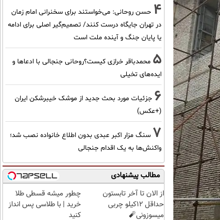
4
حسن روحانی: می‌خواستند برای سخنرانی امام زمان
در تهران جایگاه درست کنند/ تصمیم‌گیر اصلی برای ادامه
یا پایان جنگ و آینده ملت است
5
محمدباقر خرازی کیست؟روحانی جنجالی با ادعاها و
ایده‌های تخیلی
6
جزئیات مورد بحث جدید از موشک خیبرشکن ایران
(+عکس)
7
سنگ مزار اکبر عبدی بدون اطلاع خانواده نصب شد؛
واکنش‌ها به یک اقدام جنجالی
مطالب پیشنهادی
از الان تا آخر تابستون
چطور میشه قسطی طلا
حداقل 12کیلو چربی
خرید | با طلاسی پس انداز
میسوزونی🧨
کنید