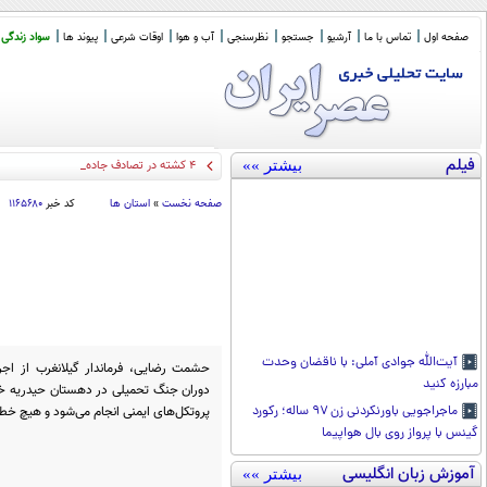
صفحه اول
تماس با ما
آرشیو
جستجو
نظرسنجی
آب و هوا
اوقات شرعی
پیوند ها
سواد زندگی
فیلم
بیشتر »»
۴ کشته در تصادف جاده اهواز خرمشهر
صفحه نخست
»
استان ها
کد خبر
۱۱۶۵۶۸۰
آیت‌الله جوادی آملی: با ناقضان وحدت
حشمت رضایی، فرماندار گیلانغرب از اجرا
مبارزه کنید
دوران جنگ تحمیلی در دهستان حیدریه خبر 
پروتکل‌های ایمنی انجام می‌شود و هیچ خطر
ماجراجویی باورنکردنی زن ۹۷ ساله؛ رکورد
گینس با پرواز روی بال هواپیما
آموزش زبان انگلیسی
بیشتر »»