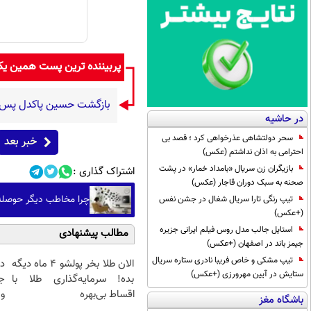
پربیننده ترین پست همین ی
بازگشت حسین پاکدل پس از ۳ دهه به اجرا با برنامه «هزار د
در حاشیه
سحر دولتشاهی عذرخواهی کرد ؛ قصد بی
خبر بعد
احترامی به اذان نداشتم (عکس)
بازیگران زن سریال «بامداد خمار» در پشت
اشتراک گذاری :
صحنه به سبک دوران قاجار (عکس)
چرا مخاطب دیگر حوصله سریال 30 ق
تیپ رنگی تارا سریال شغال در جشن نفس
(+عکس)
استایل جالب مدل روس فیلم ایرانی جزیره
مطالب پیشنهادی
جیمز باند در اصفهان (+عکس)
تیپ مشکی و خاص فریبا نادری ستاره سریال
الان طلا بخر پولشو 4 ماه دیگه
د
ستایش در آیین مهرورزی (+عکس)
بده! سرمایه‌گذاری طلا با
ج
اقساط بی‌بهره
و 
باشگاه مغز