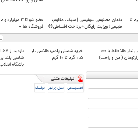
آسان و پرداخت اقساطی 
لمپ طلاسی، از ۰.۵ گرم تا
دندان مصنوعی سوئیسی | سبک، مقاوم،
عضو شو تا 3 میلیار
طبیعی! ویزیت رایگان+پرداخت اقساطی😍
فروشگاه ها »
پس‌انداز طلا فقط با ۱۰۰
خرید شمش پلمپ طلاسی، از
ارتومان (امن و راحت)
۰.۵ گرم تا ۱۰ گرم
شاسی بلند برق
باشگاه انقلاب
اعتبارسنجی
دیزل ژنراتور
بوکینگ