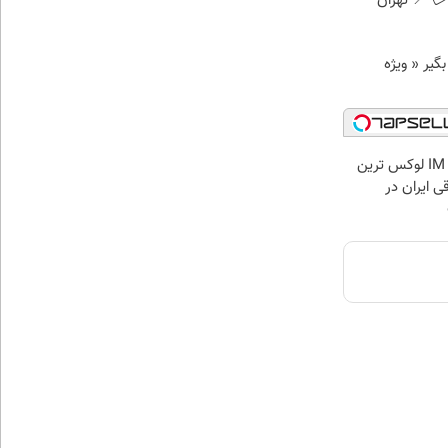
 📍 تهران
د وام بگیر « ویژه
بازدید از IM LS7 لوکس ترین
ی ایران در