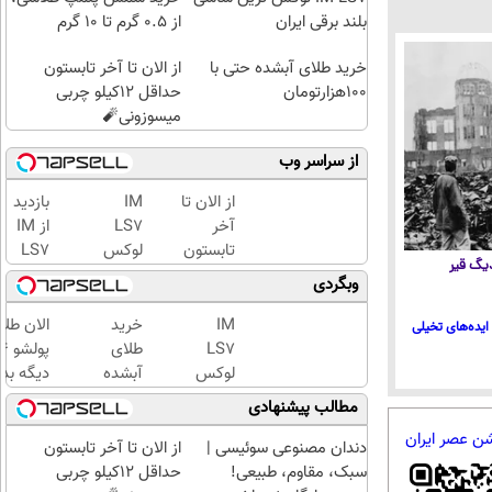
بلند برقی ایران
از ۰.۵ گرم تا ۱۰ گرم
خرید طلای آبشده حتی با
از الان تا آخر تابستون
۱۰۰هزارتومان
حداقل 12کیلو چربی
میسوزونی🧨
از سراسر وب
از الان تا
IM
بازدید
آخر
LS7
از IM
تابستون
لوکس
LS7
 دیگ قیر
حداقل
ترین
لوکس
وبگردی
12کیلو
شاسی
ترین
چربی
بلند
شاسی
IM
خرید
الان طلا
ایده‌های تخیلی
میسوزونی
برقی
بلند
LS7
طلای
🧨
ایران
برقی
لوکس
آبشده
دیگه بده
ایران
ترین
حتی با
سرمایه‌گ
مطالب پیشنهادی
در
شاسی
۱۰۰هزارتومان
طلا با ا
شن عصر ایران
باشگاه
بلند
بی‌بهره
دندان مصنوعی سوئیسی |
از الان تا آخر تابستون
انقلاب
برقی
سبک، مقاوم، طبیعی!
حداقل 12کیلو چربی