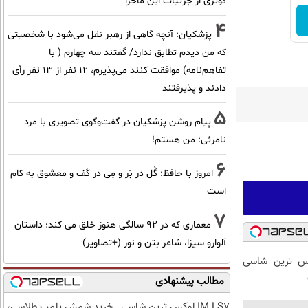
کوثری از جزئیات این ماجرا
4
پزشکیان‌: آنچه گاهی از رهبر نقل می‌شود با شخصیتی
که من دیدم تطابق ندارد/ گفتند سه چهارم ( با
تفاهم‌نامه) موافقت کنند می‌پذیرم، 12 نفر از 13 نفر رأی
دادند و پذیرفتند
5
پیام روشن پزشکیان در گفت‌و‌گوی تصویری با مرد
نامرئی: من هستم!
6
امروز با حافظ: گُل در بَر و مِی در کَف و معشوق به کام
است
7
معماری که در 92 سالگی هنوز خلق می کند؛ داستان
آلوارو سیزا، شاعر بتن و نور (+تصاویر)
 لوکس ترین شاسی
مطالب پیشنهادی
IM LS7 لوکس ترین شاسی
خرید شمش پلمپ طلاسی،