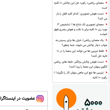
معمای ریاضی؛ رکورد حل این چالش 10 ثانیه
است
تست هوش تصویری: کدام کلید قفل را باز
می کند؟
معمای تصویری تک شاخ ها / تشخیص 3
مورد زیر 10 ثانیه برابر با دقت و هوش بصری فوق
العاده
یک معمای ریاضی/ خیلی ها برای رسیدن به
جواب دچار چالش می شوند، شما چطور؟
فقط تیزبین ها می توانند این معما را در 10
ثانیه حل کنند!
تست هوش چالش برانگیز: نابغه های ریاضی
الگوی پنهان این معما را پیدا کنند!
تیزبین ها مچ این ماهی پنهان کار را بگیرند! /
رکورد 10 ثانیه
عضویت در اینستاگرام