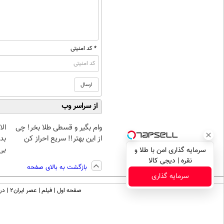
* کد امنیتی
از سراسر وب
وام بگیر و قسطی طلا بخر! چی
از این بهتر!! سریع احراز کن
بده
بی‌
سرمایه گذاری امن با طلا و
نقره | دیجی کالا
بازگشت به بالای صفحه
سرمایه گذاری
صفحه اول
فیلم
عصر ایران۲
درب