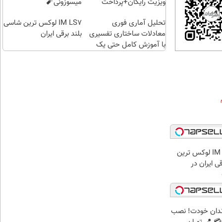
ایران
ویزیت رایگان+پرداخت
میسوزونی🧨
اقساطی😍
تحلیل آماری فوری
IM LS7 لوکس ترین شاسی
معادلات ساختاری تفسیری
بلند برقی ایران
با آموزش کامل حتی یک
روزه !!
بازدید از IM LS7 لوکس ترین
ی ایران در
ندان خودت! نصب