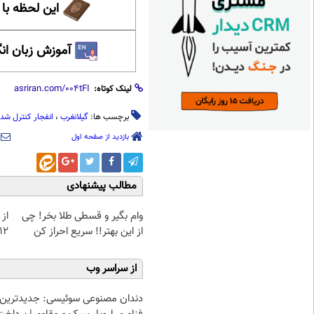
این لحظه با
آموزش زبان ان
لینک کوتاه:
برچسب ها:
گیلانغرب
،
انفجار کنترل شد
بازدید از صفحه اول
مطالب پیشنهادی
وام بگیر و قسطی طلا بخر! چی
از 
از این بهتر!! سریع احراز کن
12کیلو چربی میسوزونی
از سراسر وب
دندان مصنوعی سوئیسی: جدیدترین