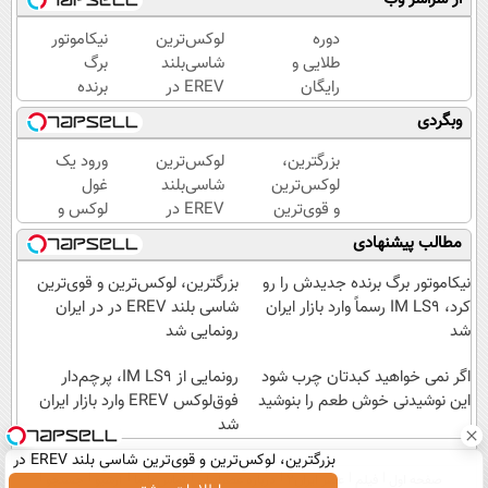
دوره
لوکس‌ترین
نیکاموتور
طلایی و
شاسی‌بلند
برگ
رایگان
EREV در
برنده
برای
ایران،
جدیدش
وبگردی
رتبه
توسط نیکا
را رو کرد،
برترهای
موتور
IM LS9
بزرگترین،
لوکس‌ترین
ورود یک
کنکور
رونمایی
رسماً
لوکس‌ترین
شاسی‌بلند
غول
شد!
وارد بازار
و قوی‌ترین
EREV در
لوکس و
ایران شد
شاسی بلند
ایران،
هوشمند
مطالب پیشنهادی
EREV در
توسط نیکا
به ایران،
در ایران
موتور
IM LS9
نیکاموتور برگ برنده جدیدش را رو
بزرگترین، لوکس‌ترین و قوی‌ترین
رونمایی
رونمایی
رسماً
کرد، IM LS9 رسماً وارد بازار ایران
شاسی بلند EREV در در ایران
شد
شد!
رونمایی
شد
رونمایی شد
شد
اگر نمی خواهید کبدتان چرب شود
رونمایی از IM LS9، پرچم‌دار
این نوشیدنی خوش طعم را بنوشید
فوق‌لوکس EREV وارد بازار ایران
شد
بزرگترین، لوکس‌ترین و قوی‌ترین شاسی بلند EREV در
صفحه اول
فیلم
عصر ایران۲
درباره عصرایران
تماس با ما
آرشیو
جستجو
در ایران رونمایی شد