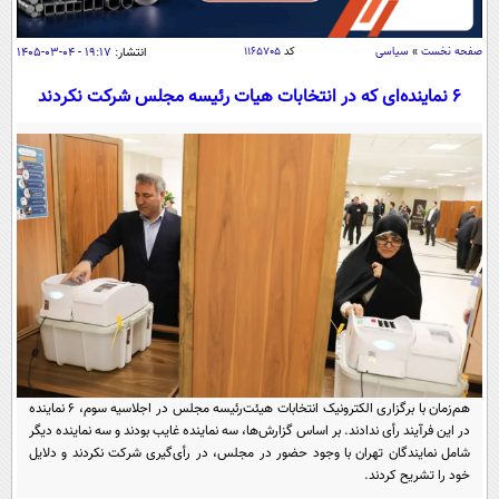
سیاسی
اقتصاد
صفحه نخست
»
سیاسی
کد
۱۱۶۵۷۰۵
انتشار:
۱۹:۱۷ - ۰۴-۰۳-۱۴۰۵
جامعه
اقتصادی
۶ نماینده‌ای که در انتخابات هیات رئیسه مجلس شرکت نکردند
ورزشی
اجتماعی
خودرو
بین الملل
حوادث
فرهنگ و هنر
سیاست خارجی
سلامت
علم و دانش
یک برش دانایی
قرآن
فناوری و It
محیط زیست
گوناگون
علمی
سفر و تفریح
فیلم
سرگرمی
اخبار کریپتو
عصر ایران 2
اقتصاد
باشگاه مغز
هم‌زمان با برگزاری الکترونیک انتخابات هیئت‌رئیسه مجلس در اجلاسیه سوم، ۶ نماینده
آموزش زبان
خواندنی ها و دیدنی ها
ورزش
در این فرآیند رأی ندادند. بر اساس گزارش‌ها، سه نماینده غایب بودند و سه نماینده دیگر
مجله تصویری سلاح
شامل نمایندگان تهران با وجود حضور در مجلس، در رأی‌گیری شرکت نکردند و دلایل
داستان کوتاه
سیاست
خود را تشریح کردند.