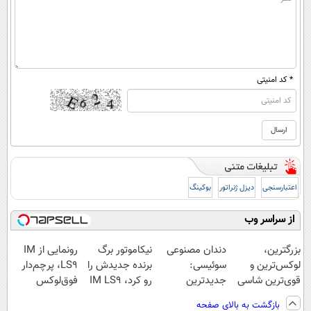
* کد امنیتی
اعتبارسنجی
دیزل ژنراتور
بوکینگ
از سراسر وب
بزرگترین،
دندان مصنوعی
نیکاموتور برگ
رونمایی از IM
لوکس‌ترین و
سوئیسی:
برنده جدیدش را
LS9، پرچم‌دار
قوی‌ترین شاسی
جدیدترین
رو کرد، IM LS9
فوق‌لوکس
بلند EREV در در
فناوری اروپا،
رسماً وارد بازار
EREV وارد بازار
بازگشت به بالای صفحه