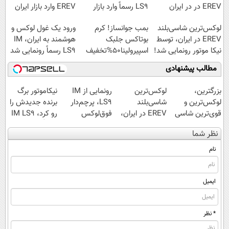
EREV در در ایران
LS9 رسماً وارد بازار
EREV وارد بازار ایران
رونمایی شد
ایران شد
شد
لوکس‌ترین شاسی‌بلند
بمب جوانساز! کرم
ورود یک غول لوکس و
EREV در ایران، توسط
بوتاکس جلبک
هوشمند به ایران، IM
نیکا موتور رونمایی شد!
اسپیرولینا50%تخفیف
LS9 رسماً رونمایی شد
مطالب پیشنهادی
بزرگترین،
لوکس‌ترین
رونمایی از IM
نیکاموتور برگ
لوکس‌ترین و
شاسی‌بلند
LS9، پرچم‌دار
برنده جدیدش را
قوی‌ترین شاسی
EREV در ایران،
فوق‌لوکس
رو کرد، IM LS9
بلند EREV در در
توسط نیکا موتور
EREV وارد بازار
رسماً وارد بازار
نظر شما
ایران رونمایی
رونمایی شد!
ایران شد
ایران شد
شد
نام
ایمیل
* نظر