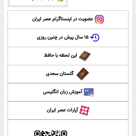
عضویت در اینستاگرام عصر ایران
۱۵ سال پیش در چنین روزی
این لحظه با حافظ
گلستان سعدی
آموزش زبان انگلیسی
آپارات عصر ایران