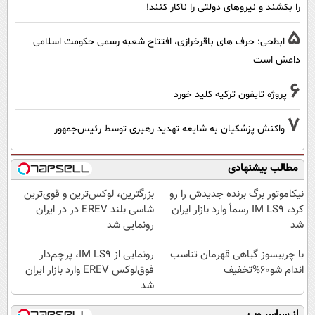
را بکشند و نیرو‌های دولتی را ناکار کنند!
5
ابطحی: حرف های باقرخرازی، افتتاح شعبه رسمی حکومت اسلامی
داعش است
6
پروژه تایفون ترکیه کلید خورد
7
واکنش پزشکیان به شایعه تهدید رهبری توسط رئیس‌جمهور
مطالب پیشنهادی
نیکاموتور برگ برنده جدیدش را رو
بزرگترین، لوکس‌ترین و قوی‌ترین
کرد، IM LS9 رسماً وارد بازار ایران
شاسی بلند EREV در در ایران
شد
رونمایی شد
با چربیسوز گیاهی قهرمان تناسب
رونمایی از IM LS9، پرچم‌دار
اندام شو60%تخفیف
فوق‌لوکس EREV وارد بازار ایران
شد
از سراسر وب