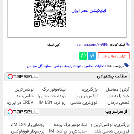
اپلیکیشن عصر ایران
لینک کوتاه:
کپی لینک
‌گزارش خطا در خبر
برچسب ها:
انتخابات مجلس
،
هیئت رئیسه مجلس
،
نمایندگان مجلس
مطالب پیشنهادی
آرتروز مفاصل
بزرگترین،
نیکاموتور برگ
لوکس‌ترین
خود را به طور
لوکس‌ترین و
برنده جدیدش را
شاسی‌بلند
قطعی درمان
قوی‌ترین شاسی
رو کرد، IM LS9
EREV در ایران،
کنید!
بلند EREV در در
رسماً وارد بازار
توسط نیکا موتور
از سراسر وب
◗پرسش‌نامه◖
ایران رونمایی
ایران شد
رونمایی شد!
شد
بزرگترین، لوکس‌ترین و
نیکاموتور برگ برنده
رونمایی از IM LS9،
قوی‌ترین شاسی بلند
جدیدش را رو کرد، IM
پرچم‌دار فوق‌لوکس