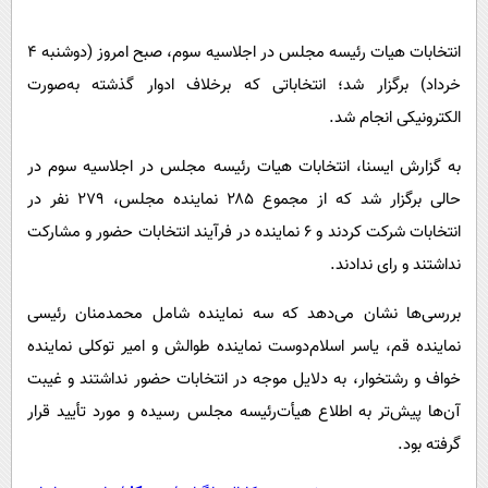
پیامک
سرگرمی
روانشناسی
انتخابات هیات رئیسه مجلس در اجلاسیه سوم، صبح امروز (دوشنبه ۴
فناوری
خرداد) برگزار شد؛ انتخاباتی که برخلاف ادوار گذشته به‌صورت
آشپزی
گوناگون
الکترونیکی انجام شد.
دانلود
حوادث
به گزارش ایسنا، انتخابات هیات رئیسه مجلس در اجلاسیه سوم در
محیط زیست
حالی برگزار شد که از مجموع ۲۸۵ نماینده مجلس، ۲۷۹ نفر در
سلامت
انتخابات شرکت کردند و ۶ نماینده در فرآیند انتخابات حضور و مشارکت
فرهنگی
نداشتند و رای ندادند.
بین الملل
بررسی‌ها نشان می‌دهد که سه نماینده شامل محمدمنان رئیسی
اجتماعی
نماینده قم، یاسر اسلام‌دوست نماینده طوالش و امیر توکلی نماینده
حیات وحش
خواف و رشتخوار، به دلایل موجه در انتخابات حضور نداشتند و غیبت
آن‌ها پیش‌تر به اطلاع هیأت‌رئیسه مجلس رسیده و مورد تأیید قرار
سیاست خارجی
گرفته بود.