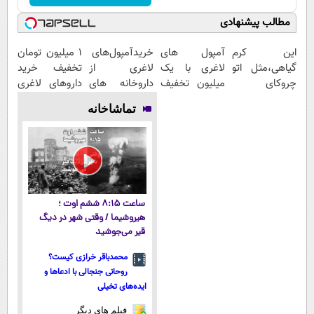
مطالب پیشنهادی
این کرم
آمپول های
خریدآمپول‌های
1 میلیون تومان
گیاهی،مثل اتو
لاغری با یک
لاغری از
تخفیف خرید
چروکای
میلیون تخفیف
داروخانه های
داروهای لاغری
پوستتوصاف
| ارسال از
اطرافت، ارسال
با ارسال از
تماشاخانه
میکنه!50%تخفیف
داروخانه های
فوری همراه با
داروخانه و پک
معتبر
پک یخ!
یخ!
ساعت ۸:۱۵ ششم اوت ؛
هیروشیما / وقتی شهر در دیگ
قیر می‌جوشید
محمدباقر خرازی کیست؟
روحانی جنجالی با ادعاها و
ایده‌های تخیلی
فیلم های دیگر