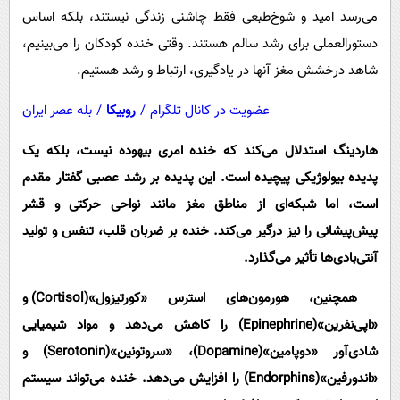
می‌رسد امید و شوخ‌طبعی فقط چاشنی زندگی نیستند، بلکه اساس
دستورالعملی برای رشد سالم هستند. وقتی خنده کودکان را می‌بینیم،
شاهد درخشش مغز آنها در یادگیری، ارتباط و رشد هستیم.
عضویت در کانال تلگرام
/
روبیکا
/
بله عصر ایران
هاردینگ استدلال می‌کند که خنده امری بیهوده نیست، بلکه یک
پدیده بیولوژیکی پیچیده است. این پدیده بر رشد عصبی گفتار مقدم
است، اما شبکه‌ای از مناطق مغز مانند نواحی حرکتی و قشر
پیش‌پیشانی را نیز درگیر می‌کند. خنده بر ضربان قلب، تنفس و تولید
آنتی‌بادی‌ها تأثیر می‌گذارد.
همچنین، هورمون‌های استرس «کورتیزول»(Cortisol) و
«اپی‌نفرین»(Epinephrine) را کاهش می‌دهد و مواد شیمیایی
شادی‌آور «دوپامین»(Dopamine)، «سروتونین»(Serotonin) و
«اندورفین»(Endorphins) را افزایش می‌دهد. خنده می‌تواند سیستم