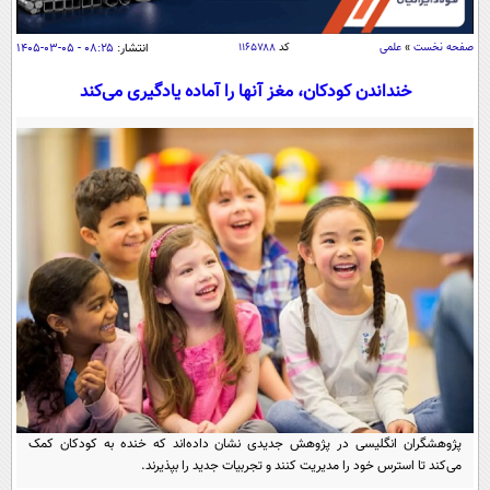
سیاسی
اقتصاد
صفحه نخست
»
علمی
کد
۱۱۶۵۷۸۸
انتشار:
۰۸:۲۵ - ۰۵-۰۳-۱۴۰۵
جامعه
اقتصادی
خنداندن کودکان، مغز آنها را آماده یادگیری می‌کند
ورزشی
اجتماعی
خودرو
بین الملل
حوادث
فرهنگ و هنر
سیاست خارجی
سلامت
علم و دانش
یک برش دانایی
قرآن
فناوری و It
محیط زیست
گوناگون
علمی
سفر و تفریح
فیلم
سرگرمی
اخبار کریپتو
عصر ایران 2
اقتصاد
باشگاه مغز
آموزش زبان
خواندنی ها و دیدنی ها
ورزش
مجله تصویری سلاح
پژوهشگران انگلیسی در پژوهش جدیدی نشان داده‌اند که خنده به کودکان کمک
داستان کوتاه
سیاست
می‌کند تا استرس خود را مدیریت کنند و تجربیات جدید را بپذیرند.