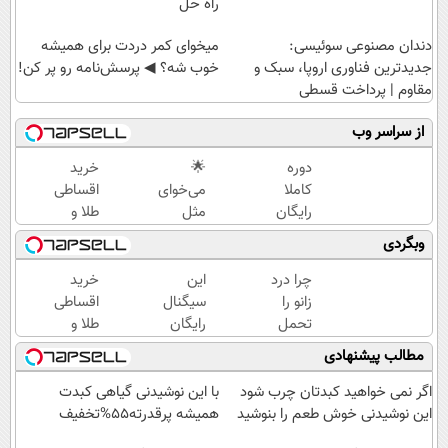
راه حل
دندان مصنوعی سوئیسی:
میخوای کمر دردت برای همیشه
جدیدترین فناوری اروپا، سبک و
خوب شه؟ ◀ پرسش‌نامه رو پر کن!
مقاوم | پرداخت قسطی
از سراسر وب
دوره
🌟
خرید
کاملا
می‌خوای
اقساطی
رایگان
مثل
طلا و
گروه
رتبه‌برترها
گوشی
وبگردی
آموزشی
بدرخشی؟
فقط با
ماز
همین
یک برگ
چرا درد
این
خرید
(برای
الان دوره
چک
زانو را
سیگنال
اقساطی
دریافت
الماس
صیادی
تحمل
رایگان
طلا و
ثبت نام
ماز رو
می‌کنی؟
رو از
گوشی
مطالب پیشنهادی
کن)
شروع ک
خیلی
دست
فقط با
ساده
نده
یک برگ
اگر نمی خواهید کبدتان چرب شود
با این نوشیدنی گیاهی کبدت
درمنزل
(مدت
چک
این نوشیدنی خوش طعم را بنوشید
همیشه پرقدرته55%تخفیف
درمانش
محدود)
صیادی