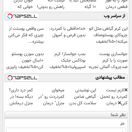
خود را به طور
شفابخش کبد با
نیست اگه
جوان کارتن
قطعی درمان
10 گیاه
راهش رو بدونی!
خوابی که
کنید!
موثر(تخفیف تا
" دوره رایگان "
میلیاردر شد.
از سراسر وب
◗پرسش‌نامه◖
امشب)
آموزش رایگان
این کرم گیاهی،مثل اتو
خداحافظی با کمردرد،
سن واقعی پوستت از
چروکای پوستتوصاف
بدون قرص و آمپول
چیزی که فکر می‌کنی
میکنه!50%تخفیف
بیشتره...
جوانسازی پوست
بمب جوانساز! کرم
بدون سوزن پوستتو
صورت را با کرم
بوتاکس جلبک
10سال جوون
ضدچروک آلمانی تجربه
اسپیرولینا50%تخفیف
کن50%تخفیف پاییزی
کنید!
مطالب پیشنهادی
❌لازم نیست
این نوشیدنی
میخوای
کمر درد داری؟
کمردرد رو تحمل
گیاهی ضامن
کمردردت رو "در
دیگه بسه! در
کنی❌ درمان
سلامت کل بدن
منزل" درمان
منزل درمانش
بدون جراحی و
مخصوصا کبد
کنی؟ (◂فیلم +
کن
نظر شما
قرص
است
◂پرسش‌نامه)
(◀پرسش‌نامه)
(پرسشنامه)
نام