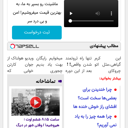
ماشینت رو بسپر به ما، به
بهترین قیمت میفروشیم! امن
و بی درد سر
ثبت درخواست
مطالب پیشنهادی
این کرم
تنها راه ثروتمند
میخوایم رایگان
ویدیو هولناک از
گیاهی،مثل اتو
شدن واقعی❗❗
بهت یاد بدیم
جوان کارتن
چروکای
بعد از این دوره
چجوری
خوابی که
پوستتوصاف
تو خواب هم
پولدارشی! باور
میلیاردر شد.
بیشتر بخوانید:
تماشاخانه
میکنه!50%تخفیف
پول در بیار😍
نداری امتحانش
آموزش رایگان
چرا خندیدن برای
مجانیه
بعضی‌ها سخت است؟
افشای راز خوش خنده ها
چرا همه چیز را به یاد
ساعت ۸:۱۵ ششم اوت ؛
نمی‌ آوریم؟
هیروشیما / وقتی شهر در دیگ