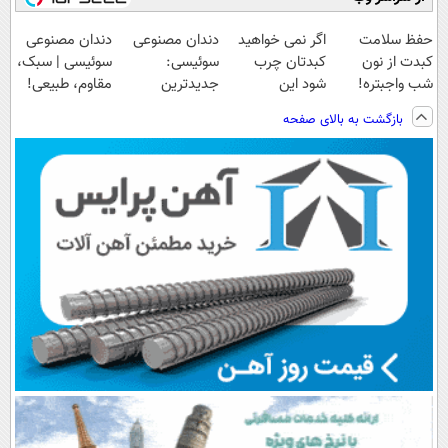
حفظ سلامت
اگر نمی خواهید
دندان مصنوعی
دندان مصنوعی
کبدت از نون
کبدتان چرب
سوئیسی:
سوئیسی | سبک،
شب واجبتره!
شود این
جدیدترین
مقاوم، طبیعی!
نوشیدنی خوش
فناوری اروپا،
ویزیت
بازگشت به بالای صفحه
طعم را بنوشید
سبک و مقاوم |
رایگان+پرداخت
پرداخت قسطی
اقساطی😍