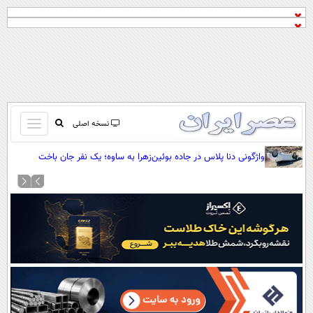
باز
نسخه اصلی
و
صفحه اول
واژگونی دنا پلاس در جاده بوئین‌زهرا به ساوه؛ یک نفر جان باخت
بسته
تماس با ما
کردن
آرشیو
منو
جستجو
نظرسنجی
آب و هوا
اوقات شرعی
پیوند ها
سواد زندگی