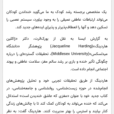
پیامک
سرگرمی
روانشناسی
یک متخصص برجسته رشد کودک به ما می‌گوید خنداندن کودکان
فناوری
می‌تواند ارتباطات عاطفی عمیقی را به وجود بیاورد، سیستم عصبی را
آشپزی
گوناگون
تسکین دهد و آنها را انعطاف‌پذیرتر و پذیرای ایده‌های جدید کند.
دانلود
حوادث
به گزارش ایسنا به نقل از یورک‌الرت، دکتر «ژاکلین
محیط زیست
هاردینگ»(Jacqueline Harding) پژوهشگر «دانشگاه
سلامت
میدلسکس»(Middlesex University)، تحقیقات گسترده‌ای را درباره
فرهنگی
چگونگی تأثیر خنده و بازی بر رشد سالم مغز، سلامت عاطفی و پیوند
بین الملل
اجتماعی انجام داده است.
اجتماعی
هاردینگ از طریق تحقیقات تجربی خود و تحلیل پژوهش‌های
حیات وحش
انجام‌شده در حوزه زیست‌شناسی، روانشناسی و جامعه‌شناسی، در
کتاب جدید خود با عنوان «مغزی که عاشق خندیدن است» استدلال
سیاست خارجی
می‌کند که خنده می‌تواند به کودکان کمک کند تا با چالش‌های زندگی
کنار بیایند و استرس را بهتر مدیریت کنند. هاردینگ گفت: به نظر