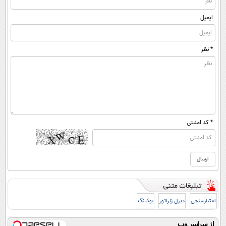
ایمیل
* نظر
* کد امنیتی
اعتبارسنجی
دیزل ژنراتور
بوکینگ
از سراسر وب