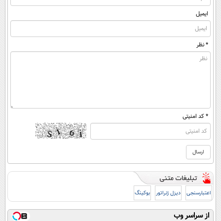
ایمیل
* نظر
* کد امنیتی
اعتبارسنجی
دیزل ژنراتور
بوکینگ
از سراسر وب