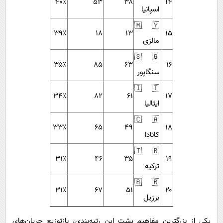
۴۰٪
۵۳
۳۸
۱۴
اسپانیا
🇲🇾
۳۹٪
۱۸
۱۳
۱۵
مالزی
🇸🇬
۳۵٪
۸۵
۶۳
۱۶
سنگاپور
🇮🇹
۳۴٪
۸۲
۶۱
۱۷
ایتالیا
🇨🇦
۳۳٪
۶۵
۴۹
۱۸
کانادا
🇹🇷
۳۱٪
۴۶
۳۵
۱۹
ترکیه
🇧🇷
۳۱٪
۶۷
۵۱
۲۰
برزیل
یکی از بزرگترین مفاهیم پشت این رتبه‌بندی، بازتوزیع جریان‌های