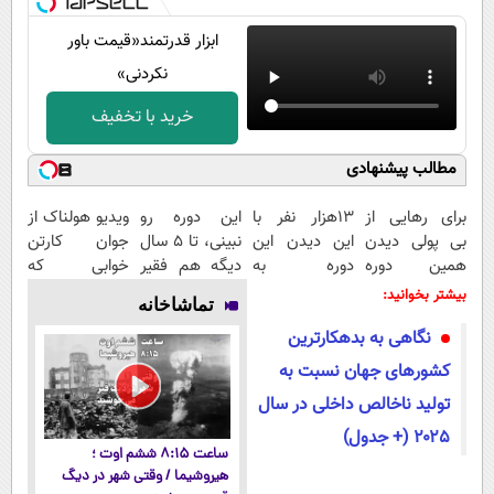
ابزار قدرتمند‌‌«قیمت باور
نکردنی»
خرید با تخفیف
مطالب پیشنهادی
برای رهایی از
13هزار نفر با
این دوره رو
ویدیو هولناک از
بی پولی دیدن
این دیدن این
نبینی، تا 5 سال
جوان کارتن
همین دوره
دوره به
دیگه هم فقیر
خوابی که
رایگان کافیه!
آرزوهاشون
می‌مونی! همین
میلیاردر شد.
بیشتر بخوانید:
تماشاخانه
(شمارتو وارد
رسیدن |
الان ثبت نام
آموزش رایگان
نگاهی به بدهکارترین
کن)
ثبت‌‌نام رایگان
کن
کشورهای جهان نسبت به
تولید ناخالص داخلی در سال
۲۰۲۵ (+ جدول)
ساعت ۸:۱۵ ششم اوت ؛
هیروشیما / وقتی شهر در دیگ