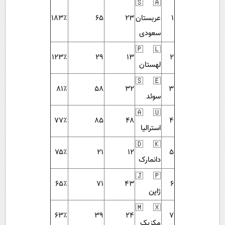
🇸🇦
۱
عربستان
۲۳
۶۵
۱۸۳٪
سعودی
🇵🇱
۱۲۳٪
۲۹
۱۳
۲
لهستان
🇸🇪
۸۱٪
۵۸
۳۲
۳
سوئد
🇦🇺
۷۷٪
۸۵
۴۸
۴
استرالیا
🇩🇰
۷۵٪
۲۱
۱۲
۵
دانمارک
🇯🇵
۶۵٪
۷۱
۴۳
۶
ژاپن
🇲🇽
۶۳٪
۳۹
۲۴
۷
مکزیک