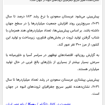
نشان‌دهنده تغییر سریع جغرافیای ثروت‌های انبوه در جهان است.
پیامک
سرگرمی
روانشناسی
فناوری
پیش‌بینی می‌شود عربستان سعودی با نرخ رشد ۱۸۳ درصد تا سال
آشپزی
گوناگون
۲۰۳۱، سریع‌ترین روند افزایش جمعیت میلیاردرها را در سطح جهان
دانلود
حوادث
داشته باشد. بر اساس پیش‌بینی‌ها، تعداد میلیاردرهای هند همزمان با
محیط زیست
شتاب گرفتن تولید ثروت در بخش‌های فناوری، زیرساخت و تولید این
کشور، از مرز ۳۰۰ نفر عبور کند.
سلامت
فرهنگی
به گزارش روزیاتو، اقتصادهای نوظهور در سراسر آسیا و خاورمیانه با
سرعتی بسیار بیشتر از بسیاری از بازارهای بالغ غربی در حال تولید
بین الملل
میلیاردر هستند.
اجتماعی
پیش‌بینی پیشتازی عربستان سعودی در رشد تعداد میلیاردرها تا سال
حیات وحش
۲۰۳۱، نشان‌دهنده تغییر سریع جغرافیای ثروت‌های انبوه در جهان
سیاست خارجی
است.
عضویت در کانال تلگرام
/
روبیکا
/
بله عصر ایران