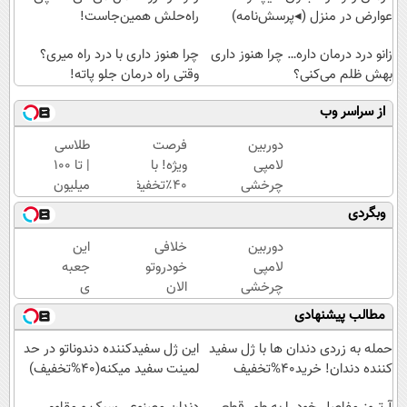
عوارض در منزل (◂پرسش‌نامه)
راه‌حلش همین‌جاست!
زانو درد درمان داره… چرا هنوز داری
چرا هنوز داری با درد راه میری؟
بهش ظلم می‌کنی؟
وقتی راه درمان جلو پاته!
از سراسر وب
دوربین
فرصت
طلاسی
لامپی
ویژه! با
| تا 100
چرخشی
40٪تخفیف
میلیون
360
دندوناتو
وام
وبگردی
درجه
در حد
آنی
فقط
کامپوزیت
خرید
دوربین
خلافی
این
امروز
سفید کن
طلا💰
لامپی
خودروتو
جعبه
حراج
ثبت
چرخشی
الان
ی
شد🔥
نام
360
ببین، با
جادویی
مطالب پیشنهادی
پرداخت
کن!
درجه
پلاک و
خنده
درب
فقط
کد
رو رو
حمله به زردی دندان ها با ژل سفید
این ژل سفیدکننده دندوناتو در حد
منزل
امروز
ملی،
لبات
کننده دندان! خرید40%تخفیف
لمینت سفید میکنه(40%تخفیف)
حراج
بدون
حک