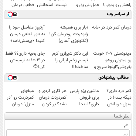
راهش رو بدونی!
عمل،تزریق و
نیست! امتحانش
قطعی درمان
" دوره رایگان "
دارو
مجانیه😉
کنید!
از سراسر وب
(◂پرسش‌نامه)
◗پرسش‌نامه◖
درمان کمر درد در خانه
1بار برای همیشه
آرتروز مفاصل خود را
زانودردت رودرمان کن!
به طور قطعی درمان
(تکنولوژی آلمان)
کنید! ◗پرسش‌نامه◖
◂پرسشنامه▸
میدونستی 207 خودت
این دکتر شیرازی کرم
جای بخیه داری؟؟ فقط
رو میتونی روهوا
ترمیم زخم ایرانی را
در 3 هفته ترمیمش
بفروشی؟اینجا سریع و
ساخت!!!
کن!😍
راحت بفروش
مطالب پیشنهادی
کمر درد داری؟
ماشین پژو پارس
هر کاری کردی و
میخوای
دیگه بسه! در
برای فروش
کمردردت درمان
کمردردت رو "در
منزل درمانش
داری؟ اینجا
نشد؟ پر کردن
منزل" درمان
کن
سریع بفروشش
پرسشنامه و
کنی؟ (◂فیلم +
نظر شما
(◀پرسش‌نامه)
دریافت راه حل
◂پرسش‌نامه)
نام