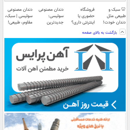
🦷 سبک و
فروشگاه
دندان مصنوعی
دندان مصنوعی
طبیعی مثل
حضوری یا
سوئیسی:
سوئیسی | سبک،
دندان خودت!
اینترنتی داری؟
جدیدترین
مقاوم، طبیعی!
نصب آسان و
راحت محصول و
فناوری اروپا،
ویزیت
بازگشت به بالای صفحه
پرداخت اقساطی
خدماتت رو
سبک و مقاوم |
رایگان+پرداخت
💳 📍 تهران
بفروش
پرداخت قسطی
اقساطی😍