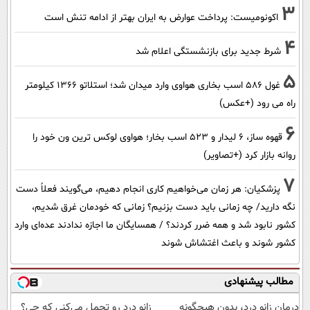
3
اکونومیست: پرداخت عوارض به ایران بهتر از ادامه تنش است
4
شرط جدید برای بازنشستگی اعلام شد
5
غول 586 اسب بخاری هواوی وارد میدان شد؛ استلاتو 1366 کیلومتر
راه می رود (+عکس)
6
قهوه ساز، 6 لیدار و 523 اسب بخار؛ هواوی لوکس ترین ون خود را
روانه بازار کرد (+تصاویر)
7
پزشکیان: هر زمان می‌خواهیم کاری انجام دهیم، می‌گویند فعلاً دست
نگه دارید/ چه زمانی باید دست بزنیم؟ زمانی که خودمان غرق شدیم،
کشور نابود شد و همه ضرر کردند؟ / همسایگان ما اجازه ندادند عده‌ای وارد
کشور شوند و باعث اغتشاش شوند
مطالب پیشنهادی
درمان زانو درد، بدون هیچگونه
زانو درد رو تحمل می‌کنی که چی؟