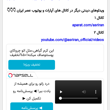
پیامک
سرگرمی
ویدئوهای دیدنی دیگر در کانال های آپارات و یوتیوب عصر ایران 👇👇👇
روانشناسی
فناوری
کانال 1
آشپزی
گوناگون
aparat.com/asriran
دانلود
حوادث
کانال 2
محیط زیست
youtube.com/@asriran_official/videos
سلامت
این کرم گیاهی،مثل اتو چروکای
پوستتوصاف میکنه!50%تخفیف
فرهنگی
تخفیف ویژه!
بین الملل
اجتماعی
درد زانو رو برای همیشه از
حیات وحش
یادت ببر! ◀ پرسش‌نامه رو
سیاست خارجی
تکمیل کن ▶
◀ پرسش‌نامه