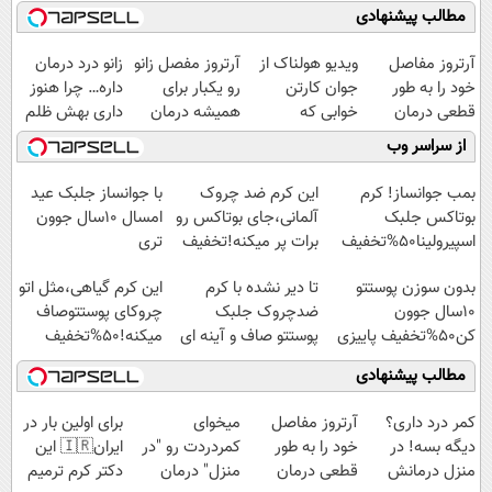
مطالب پیشنهادی
آرتروز مفاصل
ویدیو هولناک از
آرتروز مفصل زانو
زانو درد درمان
خود را به طور
جوان کارتن
رو یکبار برای
داره… چرا هنوز
قطعی درمان
خوابی که
همیشه درمان
داری بهش ظلم
کنید!
میلیاردر شد.
کن!
می‌کنی؟
از سراسر وب
◗پرسش‌نامه◖
آموزش رایگان
◗پرسش‌نامه◖
بمب جوانساز! کرم
این کرم ضد چروک
با جوانساز جلبک عید
بوتاکس جلبک
آلمانی،جای بوتاکس رو
امسال ۱۰سال جوون
اسپیرولینا50%تخفیف
برات پر میکنه!تخفیف
تری
تا امشب
بدون سوزن پوستتو
تا دیر نشده با کرم
این کرم گیاهی،مثل اتو
10سال جوون
ضدچروک جلبک
چروکای پوستتوصاف
کن50%تخفیف پاییزی
پوستتو صاف و آینه ای
میکنه!50%تخفیف
کن!
مطالب پیشنهادی
کمر درد داری؟
آرتروز مفاصل
میخوای
برای اولین بار در
دیگه بسه! در
خود را به طور
کمردردت رو "در
ایران🇮🇷 این
منزل درمانش
قطعی درمان
منزل" درمان
دکتر کرم ترمیم