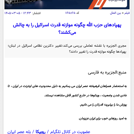
سیاسی
اقتصاد
فیلم
»
بین الملل
کد
۱۱۶۵۸۶۵
انتشار:
۱۲:۴۳ - ۰۵-۰۳-۱۴۰۵
جامعه
اقتصادی
پهپاد‌های حزب الله چگونه موازنه قدرت اسرائیل را به چالش
می‌کشند؟
ورزشی
اجتماعی
خودرو
بین الملل
حوادث
مجری الجزیره با نقشه تعاملی بررسی می‌کند:تغییر دکترین نظامی اسرائیل در لبنان؛
پهپاد‌ها چگونه موازنه قدرت را تغییر دادند؟
فرهنگ و هنر
سیاست خارجی
سلامت
علم و دانش
یک برش دانایی
منبع:الجزیره به فارسی
قرآن
فناوری و It
محیط زیست
گوناگون
علمی
به استحضار همراهان فرهیخته عصر ایران می رسانیم به دلیل محدودیت های اینترنت در ایران ، تا
سفر و تفریح
فیلم
سرگرمی
اخبار کریپتو
عادی شدن وضعیت ، ویدئوها در خارج کشور قابل مشاهده نیستند.
عصر ایران 2
اقتصاد
باشگاه مغز
پوزش ما را بپذیرید؛ قدرتان را می دانیم.
آموزش زبان
خواندنی ها و دیدنی ها
ورزش
مجله تصویری سلاح
به امید روزهای خوب برای ایران عزیزمان.
داستان کوتاه
سیاست
عضویت در کانال تلگرام
/
روبیکا
/
بله عصر ایران