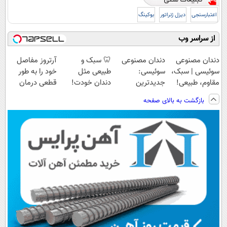
اعتبارسنجی
دیزل ژنراتور
بوکینگ
از سراسر وب
دندان مصنوعی
دندان مصنوعی
🦷 سبک و
آرتروز مفاصل
سوئیسی | سبک،
سوئیسی:
طبیعی مثل
خود را به طور
مقاوم، طبیعی!
جدیدترین
دندان خودت!
قطعی درمان
ویزیت
فناوری اروپا،
نصب آسان و
کنید!
بازگشت به بالای صفحه
رایگان+پرداخت
سبک و مقاوم |
پرداخت اقساطی
◗پرسش‌نامه◖
اقساطی😍
پرداخت قسطی
💳 📍 تهران