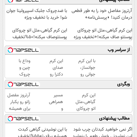
آرتروز مفاصل خود را به طور قطعی
با ضدچروک جلبک اسپیرولینا جوان
درمان کنید! ◗پرسش‌نامه◖
شو! خرید با تخفیف ویژه
این کرم گیاهی،مثل اتو چروکای
این کرم گیاهی،مثل اتو چروکای
پوستتو صاف میکنه!+تخفیف ویژه
پوستتوصاف میکنه!50%تخفیف
از سراسر وب
با این کرم
این کرم
وداع با
جوانساز،
صدای
چین و
جوانی رو
دکترا رو
چروک
به خودت
در اورده
های
وبگردی
برگردون(50%
😳
سطحی و
تخفیف)
چون
عمقی
این کرم
مسیر
آرتروز مفصل
دیگه
پوست...
گیاهی،مثل
همراهی
زانو رو یکبار
نیازی
اتو چروکای
و
برای همیشه
نداری
پوستتوصاف
گزارش
درمان کن!
مطالب پیشنهادی
بوتاکس
میکنه!50%تخفیف
عملکرد
◗پرسش‌نامه◖
کنی!!!
گروه
اگر نمی خواهید کبدتان چرب شود
با این نوشیدنی گیاهی کبدت
اسنپ
این نوشیدنی خوش طعم را بنوشید
همیشه پرقدرته55%تخفیف