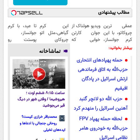
مطالب پیشنهادی
عمقی ترین
ویدیو هولناک از
این کرم
تا عید، با کرم
چروکاتو، با این
جوان کارتن
گیاهی،مثل اتو
جوانساز،
کرم جوانساز،
خوابی که
چروکای
پوستت رو
صاف کن! (50%
میلیاردر شد.
پوستتوصاف
دوباره
بیشتر بخوانید:
تماشاخانه
تخفیف سفارش
آموزش رایگان
میکنه!50%تخفیف
بساز(خرید با
حمله پهپاد‌های انتحاری
فوری)
تخفیف ویژه)
حزب‌الله به اتاق فرماندهی
ارتش اسرائیل در پادگان
افیفیم
ساعت ۸:۱۵ ششم اوت ؛
حزب الله دو لانچر گنبد
هیروشیما / وقتی شهر در دیگ
قیر می‌جوشید
آهنین اسرائیل را منهدم کرد
محمدباقر خرازی کیست؟
لحظه حمله پهپاد FPV
روحانی جنجالی با ادعاها و
حزب‌الله به خودروی هامر
ایده‌های تخیلی
نظامی اسرائیل