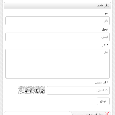
کن
کنید!
کنی؟ (◂فیلم +
کننده 23 روزه
نظر شما
(◀پرسش‌نامه)
◗پرسش‌نامه◖
◂پرسش‌نامه)
ساخت!
نام
ایمیل
* نظر
* کد امنیتی