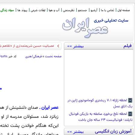
صفحه اول
تماس با ما
آرشیو
جستجو
نظرسنجی
آب و هوا
اوقات شرعی
پیوند ها
سواد زندگی
فیلم
بیشتر »»
عصبانیت حسین شریعتمداری از «تفاهم با ع
صفحه نخست
»
فرهنگی/هنری
کد خبر
۱۶۵۸۹۸
10 اثر زیبا و ماندگار از «ب
لحظه زلزله ۷.۱ ریشتری کوماموتوی ژاپن در
یک اتاق عمل
عصر ایران ـ
صدای دلنشینش از همان
لحظه تلخ برخورد صاعقه به بازیکن فوتبال
زبانزد شد، مسئولان مدرسه از او 
تایلند؛ فوتبالیست ۲۴ ساله جان باخت
این‌که هنگام خواندن پشت تخته‌سی
آموزش زبان انگلیسی
بیشتر »»
صداهای ماندگار موسیقی ایرانی ت