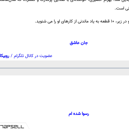
نی است.
 کارهای او را می شنوید.
جان عاشق
عضویت در کانال تلگرام
/
روبیکا
Loaded
:
rogress
:
Play
0%
0%
Video
رسوا شده ام