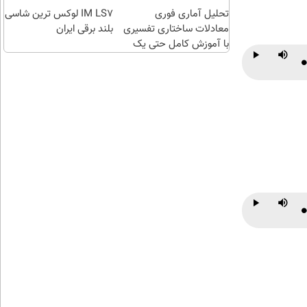
اقساطی😍
تحلیل آماری فوری
IM LS7 لوکس ترین شاسی
معادلات ساختاری تفسیری
بلند برقی ایران
با آموزش کامل حتی یک
روزه !!
P
Play
Mute
P
Play
Mute