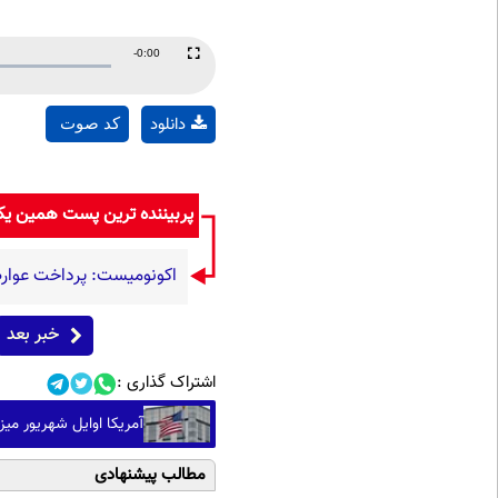
Remaining
-0:00
Fullscreen
Time
دانلود
کد صوت
پربیننده ترین پست همین ی
اکونومیست: پرداخت عوارض
خبر بعد
اشتراک گذاری :
آمریکا اوایل شهریور می
مطالب پیشنهادی