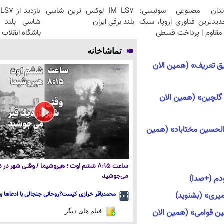
ندان مصنوعی سوئیسی:
IM LS7 لوکس ترین شاسی
دیدترین فناوری اروپا، سبک
بلند برقی ایران
شاسی بلند ب
مقاوم | پرداخت قسطی
باشگاه انقلاب
تماشاخانه
«صدیق تعریف» (همین الان
نادر گلچین» (همین الان
«عبدالحسین مختاباد» (همین
ساعت ۸:۱۵ ششم اوت ؛ هیروشیما / وقتی شهر در
می‌جوشید
دم (+صدا)
محمدباقر خرازی کیست؟روحانی جنجالی با ادعاها و 
«حسین قوامی» (همین الان
فیلم های دیگر