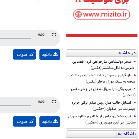
Remaining
-0:00
Fullscreen
Time
در حاشیه
دانلود
کد صوت
سحر دولتشاهی عذرخواهی کرد ؛ قصد بی
احترامی به اذان نداشتم (عکس)
بازیگران زن سریال «بامداد خمار» در پشت
صحنه به سبک دوران قاجار (عکس)
تیپ رنگی تارا سریال شغال در جشن نفس
(+عکس)
استایل جالب مدل روس فیلم ایرانی جزیره
Remaining
-0:00
Fullscreen
جیمز باند در اصفهان (+عکس)
Time
تیپ مشکی و خاص فریبا نادری ستاره سریال
دانلود
کد صوت
ستایش در آیین مهرورزی (+عکس)
باشگاه مغز