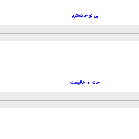
بی تو خاکسترم
Loaded
:
rogress
:
Play
0%
0%
Video
خانه ام خالیست
Loaded
:
rogress
:
Play
0%
0%
Video