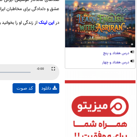
عشق و دلدادگی برای مخاطبان ایرا
در
این لینک
از زندگی او را بخوانید و در زیر، 10 قطعه به یاد ماندنی از
درس هفتاد و پنج
درس هفتاد و چهار
Remaining
-0:00
Fullscreen
Time
دانلود
کد صوت