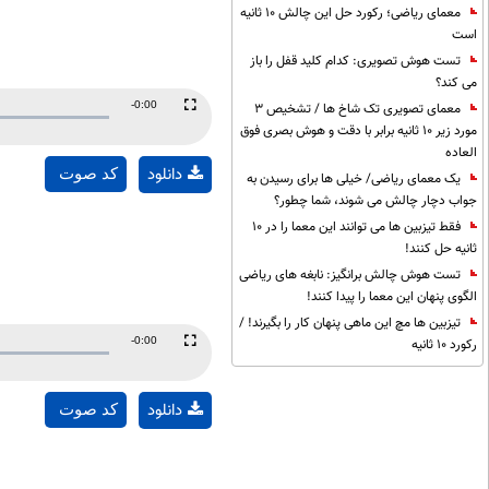
معمای ریاضی؛ رکورد حل این چالش 10 ثانیه
است
تست هوش تصویری: کدام کلید قفل را باز
می کند؟
Remaining
-0:00
معمای تصویری تک شاخ ها / تشخیص 3
Fullscreen
مورد زیر 10 ثانیه برابر با دقت و هوش بصری فوق
Time
العاده
دانلود
کد صوت
یک معمای ریاضی/ خیلی ها برای رسیدن به
جواب دچار چالش می شوند، شما چطور؟
فقط تیزبین ها می توانند این معما را در 10
ثانیه حل کنند!
تست هوش چالش برانگیز: نابغه های ریاضی
الگوی پنهان این معما را پیدا کنند!
تیزبین ها مچ این ماهی پنهان کار را بگیرند! /
Remaining
-0:00
رکورد 10 ثانیه
Fullscreen
Time
دانلود
کد صوت