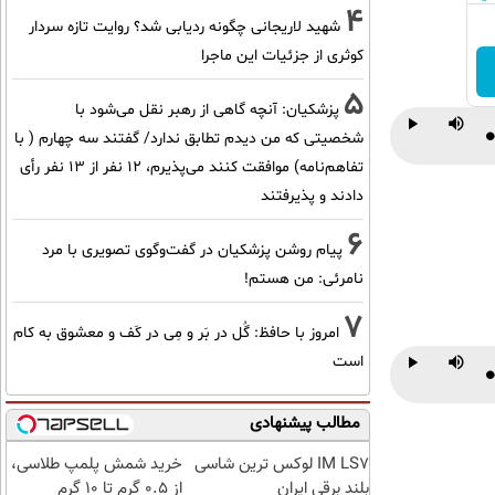
4
شهید لاریجانی چگونه ردیابی شد؟ روایت تازه سردار
کوثری از جزئیات این ماجرا
5
پزشکیان‌: آنچه گاهی از رهبر نقل می‌شود با
شخصیتی که من دیدم تطابق ندارد/ گفتند سه چهارم ( با
P
Play
Mute
تفاهم‌نامه) موافقت کنند می‌پذیرم، 12 نفر از 13 نفر رأی
دادند و پذیرفتند
6
پیام روشن پزشکیان در گفت‌و‌گوی تصویری با مرد
نامرئی: من هستم!
7
امروز با حافظ: گُل در بَر و مِی در کَف و معشوق به کام
است
P
Play
Mute
مطالب پیشنهادی
IM LS7 لوکس ترین شاسی
خرید شمش پلمپ طلاسی،
بلند برقی ایران
از ۰.۵ گرم تا ۱۰ گرم