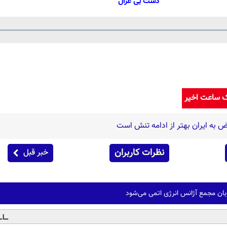
دشت بی غزال
Loaded
:
rogress
:
Play
0%
0%
Video
ک ساعت اخیر
 به ایران بهتر از ادامه تنش است
نظرات کاربران
خبر قبل
زبان مجمع آژانس انرژی اتمی می‌شود