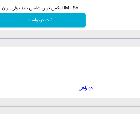
IM LS7 لوکس ترین شاسی بلند برقی ایران
ثبت درخواست
Loaded
:
rogress
:
Play
0%
0%
Video
دو راهی
Loaded
:
rogress
:
Play
0%
0%
Video