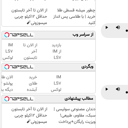
چطور میشه قسطی طلا
از الان تا آخر تابستون
خرید | با طلاسی پس انداز
حداقل 12کیلو چربی
کنید
میسوزونی🧨
P
Play
Mute
از سراسر وب
بازدید
از الان تا
IM
از IM
آخر
LS7
LS7
تابستون
لوکس
لوکس
حداقل
ترین
وبگردی
ترین
12کیلو
شاسی
شاسی
چربی
بلند
IM
خرید
الان طلا
بلند
میسوزونی
برقی
LS7
طلای
برقی
🧨
ایران
لوکس
آبشده
دیگه بده
P
Play
Mute
ایران
ترین
حتی با
سرمایه‌گ
مطالب پیشنهادی
در
شاسی
۱۰۰هزارتومان
طلا با ا
باشگاه
بلند
بی‌بهره
دندان مصنوعی سوئیسی |
از الان تا آخر تابستون
انقلاب
برقی
سبک، مقاوم، طبیعی!
حداقل 12کیلو چربی
ایران
ویزیت رایگان+پرداخت
میسوزونی🧨