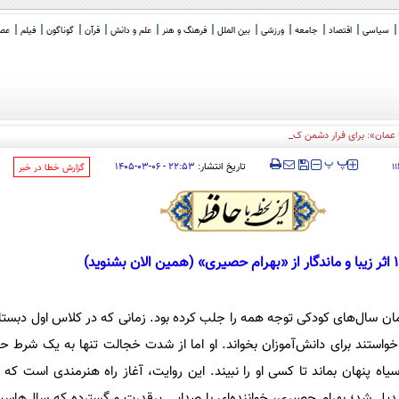
سیاسی
اقتصاد
جامعه
ورزشی
بین الملل
فرهنگ و هنر
علم و دانش
قرآن
گوناگون
فیلم
عصر 
مان»: برای فرار دشمن کوچه باز می کنید
‍‍‍ پ
پ
تاریخ انتشار:
۲۲:۵۳ - ۰۶-۰۳-۱۴۰۵
۱
‌گزارش خطا در خبر
هرام حصیری» (همین الان بشنوید)
 سال‌های کودکی توجه همه را جلب کرده بود. زمانی که در کلاس اول دبستا
خواستند برای دانش‌آموزان بخواند. او اما از شدت خجالت تنها به یک شرط حا
اه پنهان بماند تا کسی او را نبیند. این روایت، آغاز راه هنرمندی است که ب
بدیل شد؛ بهرام حصیری، خواننده‌ای با صدایی پرقدرت و گسترده که سال‌هاست