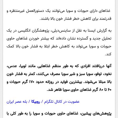
پیامک
سرگرمی
غذاهای دارای حبوبات و سویا می‌توانند یک دستورالعمل غیرمنتظره و
روانشناسی
فناوری
قدرتمند برای کاهش خطر فشار خون بالا باشند.
آشپزی
گوناگون
به گزارش ایسنا به نقل از ساینس‌دیلی، پژوهشگران انگلیسی در یک
دانلود
حوادث
تحلیل جدید و گسترده نشان داده‌اند که بیشتر خوردن غذاهای حاوی
محیط زیست
حبوبات و سویا می‌تواند به کاهش خطر ابتلا به فشار خون بالا کمک
سلامت
کند.
فرهنگی
آنها دریافتند افرادی که به طور منظم غذاهایی مانند لوبیا، عدس،
بین الملل
نخود، توفو، سویا سبز و شیر سویا مصرف می‌کنند، کمتر به فشار خون
اجتماعی
بالا مبتلا می‌شوند. بیشترین فواید در روزانه حدود ۱۷۰ گرم حبوبات و
۶۰ تا ۸۰ گرم غذاهای حاوی سویا ظاهر شد.
حیات وحش
سیاست خارجی
عضویت در کانال تلگرام
/
روبیکا
/
بله عصر ایران
پژوهش‌های پیشین، غذاهای حاوی حبوبات و سویا را به طور کلی با