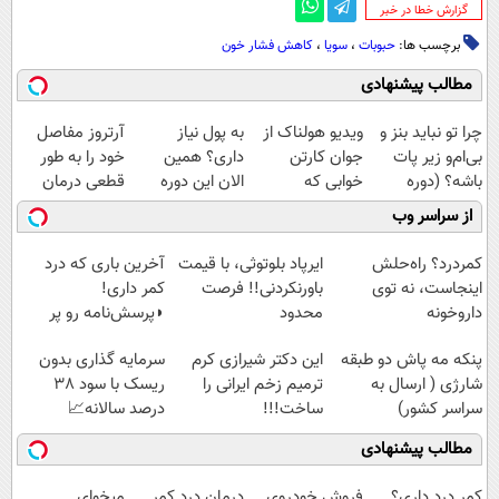
‌گزارش خطا در خبر
برچسب ها:
حبوبات
،
سویا
،
کاهش فشار خون
مطالب پیشنهادی
چرا تو نباید بنز و
ویدیو هولناک از
به پول نیاز
آرتروز مفاصل
بی‌ام‌و زیر پات
جوان کارتن
داری؟ همین
خود را به طور
باشه؟ (دوره
خوابی که
الان این دوره
قطعی درمان
رایگان درآمد
میلیاردر شد.
رایگان رو شرکت
کنید!
از سراسر وب
میلیاردی)
آموزش رایگان
کن تا دیر نشده!
◗پرسش‌نامه◖
کمردرد؟ راه‌حلش
ایرپاد بلوتوثی، با قیمت
آخرین باری که درد
اینجاست، نه توی
باورنکردنی!! فرصت
کمر داری!
داروخونه
محدود
◗پرسش‌نامه رو پر
کن◖
پنکه مه پاش دو طبقه
این دکتر شیرازی کرم
سرمایه گذاری بدون
شارژی ( ارسال به
ترمیم زخم ایرانی را
ریسک با سود 38
سراسر کشور)
ساخت!!!
درصد سالانه📈
مطالب پیشنهادی
کمر درد داری؟
فروش خودروی
درمان درد کمر
میخوای