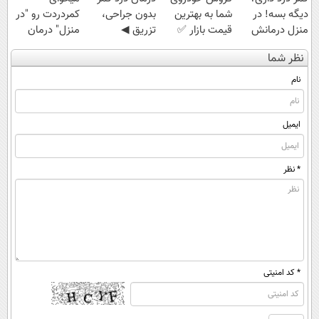
دیگه بسه! در
شما به بهترین
بدون جراحی،
کمردردت رو "در
منزل درمانش
قیمت بازار ✅
تزریق ◀
منزل" درمان
کن
پرسش‌نامه رو پر
کنی؟ (◂فیلم +
نظر شما
(◀پرسش‌نامه)
کن ▶
◂پرسش‌نامه)
نام
ایمیل
* نظر
* کد امنیتی