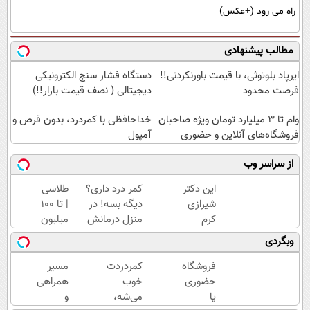
راه می رود (+عکس)
مطالب پیشنهادی
ایرپاد بلوتوثی، با قیمت باورنکردنی!!
دستگاه فشار سنج الکترونیکی
فرصت محدود
دیجیتالی ( نصف قیمت بازار!!)
وام تا ۳ میلیارد تومان ویژه صاحبان
خداحافظی با کمردرد، بدون قرص و
فروشگاه‌های آنلاین و حضوری
آمپول
از سراسر وب
این دکتر
کمر درد داری؟
طلاسی
شیرازی
دیگه بسه! در
| تا 100
کرم
منزل درمانش
میلیون
ترمیم
کن
وام
وبگردی
زخم
(◀پرسش‌نامه)
آنی
ایرانی را
خرید
فروشگاه
کمردردت
مسیر
ساخت!!!
طلا💰
حضوری
خوب
همراهی
ثبت
یا
می‌شه،
و