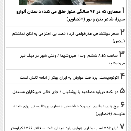
1
معماری که در 92 سالگی هنوز خلق می کند؛ داستان آلوارو
سیزا، شاعر بتن و نور (+تصاویر)
2
سحر دولتشاهی عذرخواهی کرد ؛ قصد بی احترامی به اذان نداشتم
(عکس)
3
ساعت ۸:۱۵ ششم اوت ؛ هیروشیما / وقتی شهر در دیگ قیر
می‌جوشید
4
اکونومیست: پرداخت عوارض به ایران بهتر از ادامه تنش است
5
دو نکته درباره مصاحبه با پزشکیان / جای خالی خبرنگاران مستقل
6
برج های دوقلوی نیویورک؛ شاخص معماری بروتالیستی برای طبقه
متوسط (+تصاویر)
7
غول 586 اسب بخاری هواوی وارد میدان شد؛ استلاتو 1366 کیلومتر