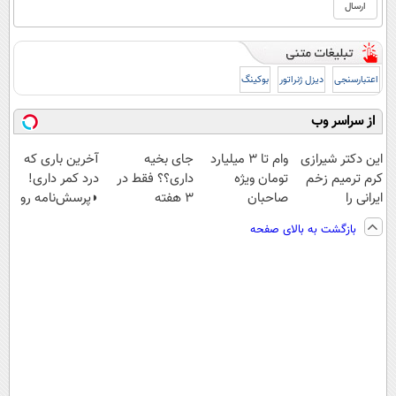
اعتبارسنجی
دیزل ژنراتور
بوکینگ
از سراسر وب
این دکتر شیرازی
وام تا ۳ میلیارد
جای بخیه
آخرین باری که
کرم ترمیم زخم
تومان ویژه
داری؟؟ فقط در
درد کمر داری!
ایرانی را
صاحبان
3 هفته
◗پرسش‌نامه رو
ساخت!!!
فروشگاه‌های
ترمیمش کن!😍
پر کن◖
بازگشت به بالای صفحه
آنلاین و حضوری