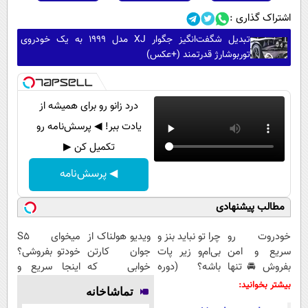
اشتراک گذاری :
تبدیل شگفت‌انگیز جگوار XJ مدل ۱۹۹۹ به یک خودروی
توربوشارژ قدرتمند (+عکس)
درد زانو رو برای همیشه از
یادت ببر! ◀ پرسش‌نامه رو
تکمیل کن ▶
◀ پرسش‌نامه
مطالب پیشنهادی
خودروت رو
چرا تو نباید بنز و
ویدیو هولناک از
میخوای S5
سریع و امن
بی‌ام‌و زیر پات
جوان کارتن
خودتو بفروشی؟
بفروش 🚘 تنها
باشه؟ (دوره
خوابی که
اینجا سریع و
با یک بار
رایگان درآمد
میلیاردر شد.
منصفانه تر
بیشتر بخوانید:
تماشاخانه
مراجعه 👇
میلیاردی)
آموزش رایگان
بفروش