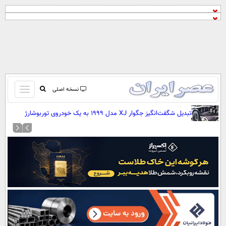
باز
نسخه اصلی
و
صفحه اول
تبدیل شگفت‌انگیز جگوار XJ مدل ۱۹۹۹ به یک خودروی توربوشارژ
بسته
قدرتمند (+عکس)
تماس با ما
کردن
آرشیو
منو
جستجو
نظرسنجی
آب و هوا
اوقات شرعی
پیوند ها
سواد زندگی