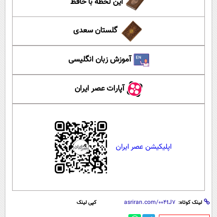
این لحظه با حافظ
گلستان سعدی
آموزش زبان انگلیسی
آپارات عصر ایران
اپلیکیشن عصر ایران
لینک کوتاه:
کپی لینک