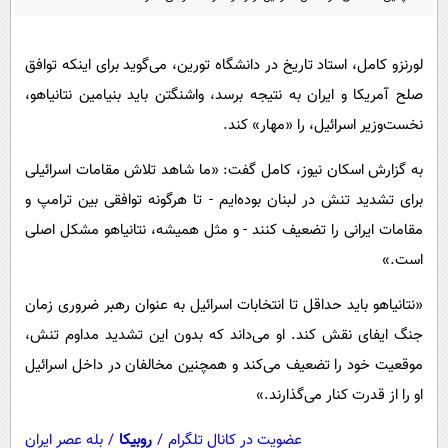
پیامک
سرگرمی
روانشناسی
فناوری
لورنزو کامل، استاد تاریخ در دانشگاه تورین، می‌گوید برای اینکه توافق
آشپزی
گوناگون
صلح آمریکا و ایران به نتیجه برسد، واشنگتن باید بنیامین نتانیاهو،
دانلود
حوادث
نخست‌وزیر اسرائیل، را «مهار» کند.
محیط زیست
به گزارش اسکان نیوز، کامل گفت: «ما شاهد تلاش مقامات اسرائیلی
سلامت
برای تشدید تنش در لبنان بوده‌ایم - تا هرگونه توافقی بین ترامپ و
مقامات ایرانی را تضعیف کنند - و مثل همیشه، نتانیاهو مشکل اصلی
فرهنگی
است.»
بین الملل
«نتانیاهو باید حداقل تا انتخابات اسرائیل به عنوان رهبر ضروری زمان
اجتماعی
جنگ ایفای نقش کند. او می‌داند که بدون این تشدید مداوم تنش،
حیات وحش
موقعیت خود را تضعیف می‌کند و همچنین مخالفان در داخل اسرائیل
سیاست خارجی
او را از قدرت کنار می‌گذارند.»
عضویت در کانال تلگرام
/
روبیکا
/
بله عصر ایران