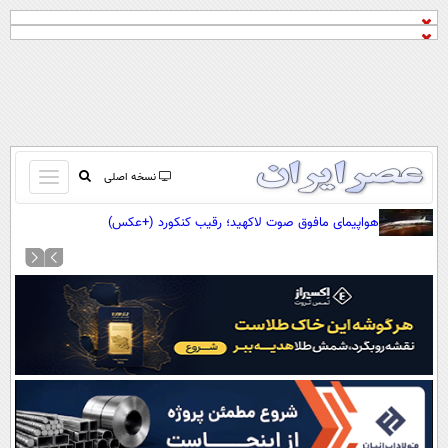
باز
نسخه اصلی
و
صفحه اول
هواپیمای مافوق صوت لاکهید؛ رقیب کنکورد (+عکس)
بسته
تماس با ما
کردن
آرشیو
منو
جستجو
نظرسنجی
آب و هوا
اوقات شرعی
پیوند ها
سواد زندگی