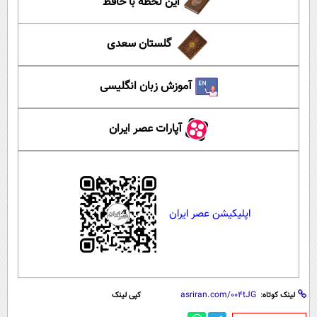
این لحظه با حافظ
گلستان سعدی
آموزش زبان انگلیسی
آپارات عصر ایران
اپلیکیشن عصر ایران
لینک کوتاه:
کپی لینک