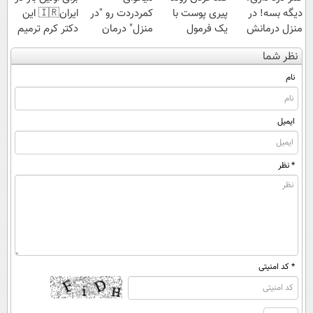
دیگه بسه! در
پیری پوست با
کمردردت رو "در
ایران🇮🇷 این
منزل درمانش
یک فرمول
منزل" درمان
دکتر کرم ترمیم
کن
گیاهی
کنی؟ (◂فیلم +
کننده 23 روزه
نظر شما
(◀پرسش‌نامه)
◂پرسش‌نامه)
ساخت!
نام
ایمیل
* نظر
* کد امنیتی