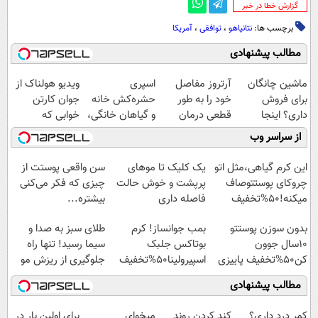
‌گزارش خطا در خبر
برچسب ها:
نتانیاهو
،
توافقی
،
آمریکا
مطالب پیشنهادی
ماشین چانگان
آرتروز مفاصل
اسپری
ویدیو هولناک از
برای فروش
خود را به طور
حشره‌کش خانه
جوان کارتن
داری؟ اینجا
قطعی درمان
و گیاهان خانگی،
خوابی که
سریع بفروشش
کنید!
نابودکننده انواع
میلیاردر شد.
از سراسر وب
◗پرسش‌نامه◖
حشرات خانگی و
آموزش رایگان
آفات
این کرم گیاهی،مثل اتو
یک کلیک تا موهای
سن واقعی پوستت از
چروکای پوستتوصاف
پرپشت و خوش حالت
چیزی که فکر می‌کنی
میکنه!50%تخفیف
فاصله داری
بیشتره...
بدون سوزن پوستتو
بمب جوانساز! کرم
طلای سبز به صدا و
10سال جوون
بوتاکس جلبک
سیما رسید! تنها راه
کن50%تخفیف پاییزی
اسپیرولینا50%تخفیف
جلوگیری از ریزش مو
مطالب پیشنهادی
کمر درد داری؟
کند کردن روند
میخوای
برای اولین بار در