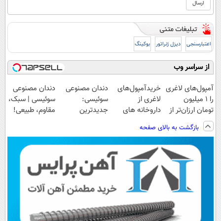
اعتبارسنجی
دیزل ژنراتور
بوکینگ
از سراسر وب
آمپول‌های لاغری
خریدآمپول‌های
دندان مصنوعی
دندان مصنوعی
را ۱ میلیون
لاغری از
سوئیسی:
سوئیسی | سبک،
تومان ارزان‌تر از
داروخانه های
جدیدترین
مقاوم، طبیعی!
همه‌جا بخر!
اطرافت، ارسال
فناوری اروپا،
ویزیت
بازگشت به بالای صفحه
فوری همراه با
سبک و مقاوم |
رایگان+پرداخت
پک یخ!
پرداخت قسطی
اقساطی😍