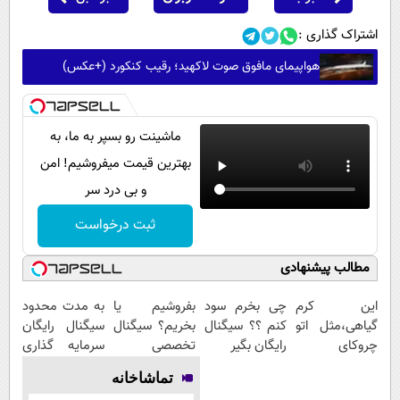
اشتراک گذاری :
هواپیمای مافوق صوت لاکهید؛ رقیب کنکورد (+عکس)
ماشینت رو بسپر به ما، به
بهترین قیمت میفروشیم! امن
و بی درد سر
ثبت درخواست
مطالب پیشنهادی
این کرم
چی بخرم سود
بفروشیم یا
به مدت محدود
گیاهی،مثل اتو
کنم ؟؟ سیگنال
بخریم؟ سیگنال
سیگنال رایگان
چروکای
رایگان بگیر
تخصصی
سرمایه گذاری
پوستتوصاف
دریافت کن (
بگیر
تماشاخانه
میکنه!50%تخفیف
اشتراک رایگان )