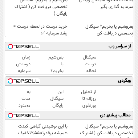
به مدت محدود سیگنال رایگان
بفروشیم یا بخریم؟ سیگنال
سرمایه گذاری بگیر
تخصصی دریافت کن ( اشتراک
رایگان )
بفروشیم یا بخریم؟ سیگنال
خرید درست در لحظه درست =
تخصصی دریافت کن
رشد سرمایه ✅
از سراسر وب
سیگنال
بفروشیم
زمان
درست
یا
درستش
لحظه
بخریم؟
سرمایه
ای بگیر
سیگنال
گذاری
وبگردی
سود
تخصصی
کن ✅
کن ✅
دریافت
از تحلیل
این
به
(شروع
کن (
روزانه تا
سیگنال
مدت
رایگان)
اشتراک
پورتفوی
رایگان
محدود
رایگان )
اختصاصی؛
رو از
سیگنال
مطالب پیشنهادی
اینجا روی
دست
رایگان
سود باش!
نده
سرمایه
بفروشیم یا بخریم؟ سیگنال
با این نوشیدنی گیاهی کبدت
(مدت
گذاری
تخصصی دریافت کن ( اشتراک
همیشه پرقدرته55%تخفیف