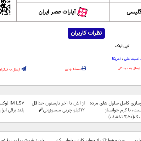
گلیسی
آپارات عصر ایران
نظرات کاربران
کپی لینک
امنیت ملی
،
آمریکا
ارسال به دوستان
نسخه چاپی
ارسال به تلگرام
زسازی کامل سلول های مرده
از الان تا آخر تابستون حداقل
IM LS7
ست، با کرم جوانساز
12کیلو چربی میسوزونی🧨
بلند برقی ایرا
50% تخفیف)
ویدیو هولناک از جوان کارتن خوابی که