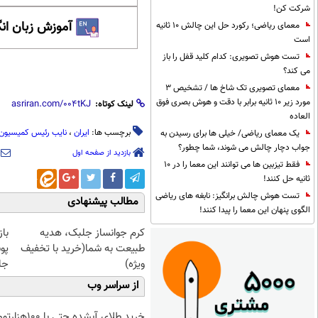
شرکت کن!
آموزش زبان ان
معمای ریاضی؛ رکورد حل این چالش 10 ثانیه
است
تست هوش تصویری: کدام کلید قفل را باز
می کند؟
معمای تصویری تک شاخ ها / تشخیص 3
مورد زیر 10 ثانیه برابر با دقت و هوش بصری فوق
لینک کوتاه:
العاده
برچسب ها:
ایران
،
نایب رئیس کمیسیون 
یک معمای ریاضی/ خیلی ها برای رسیدن به
جواب دچار چالش می شوند، شما چطور؟
بازدید از صفحه اول
فقط تیزبین ها می توانند این معما را در 10
ثانیه حل کنند!
تست هوش چالش برانگیز: نابغه های ریاضی
مطالب پیشنهادی
الگوی پنهان این معما را پیدا کنند!
کرم جوانساز جلبک، هدیه
با
طبیعت به شما(خرید با تخفیف
پو
ویژه)
جلبک(
از سراسر وب
خرید طلای آبشده حتی با ۱۰۰هزارتومان