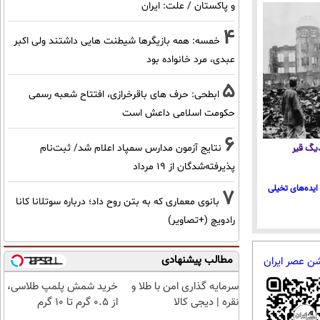
و پاکستان / علت: ایران
4
خمسه: همه بازیگرها شیطنت هایی داشتند ولی اکبر
عبدی، مرد خانواده بود
5
ابطحی: حرف های باقرخرازی، افتتاح شعبه رسمی
حکومت اسلامی داعش است
6
نتایج آزمون مدارس سمپاد اعلام شد/ ثبت‌نام
 دیگ قیر
پذیرفته‌شدگان از ۱۹ مرداد
ایده‌های تخیلی
7
بانوی معماری که به بتن روح داد؛ درباره سوتلانا کانا
رادویچ (+تصاویر)
مطالب پیشنهادی
شن عصر ایران
سرمایه گذاری امن با طلا و
خرید شمش پلمپ طلاسی،
نقره | دیجی کالا
از ۰.۵ گرم تا ۱۰ گرم