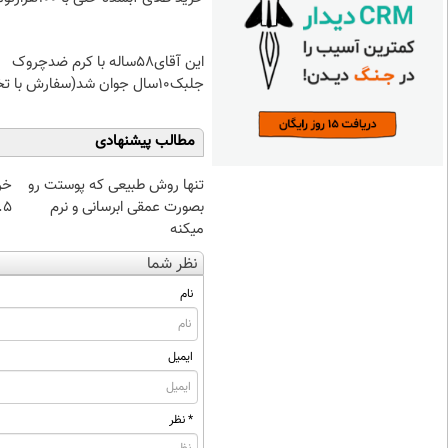
این آقای58ساله با کرم ضدچروک
جلبک10سال جوان شد(سفارش با تخفیف)
مطالب پیشنهادی
تنها روش طبیعی که پوستت رو
خر
بصورت عمقی ابرسانی و نرم
۰.۵ گرم تا
میکنه
نظر شما
نام
ایمیل
* نظر