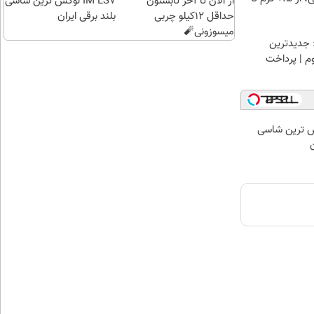
از الان تا آخر تابستون
IM LS7 لوکس ترین شاسی
حداقل 12کیلو چربی
بلند برقی ایران
میسوزونی🧨
 جدیدترین
وم | پرداخت
 لوکس ترین شاسی
ن