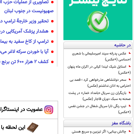
تصاویری از عملیات حزب الل
صهیونیست در جنوب لبنان
تحقیر وزیر خارجهٔ ترامپ د
هشدار پزشک آمریکایی دربا
ترامپ از کاخ سفید به بیم
در حاشیه
آیا با خوردن سرکه لاغر می‌
عکس پدرانه سپند امیرسلیمانی با شعری
احساسی (+عکس)
کشف ۲ هزار ۶۰۰ تن برنج قاچاق در شهرستان قدس
استایل شیک لیندا کیانی در اکران ماه پنهان
(+عکس)
سحر دولتشاهی عذرخواهی کرد ؛ قصد بی
احترامی به اذان نداشتم (عکس)
بازیگران زن سریال «بامداد خمار» در پشت
صحنه به سبک دوران قاجار (عکس)
تیپ رنگی تارا سریال شغال در جشن نفس
عضویت در اینستاگرام
(+عکس)
باشگاه مغز
این لحظه با
چالش بینایی؛ اگر تیزبین و سریع هستی