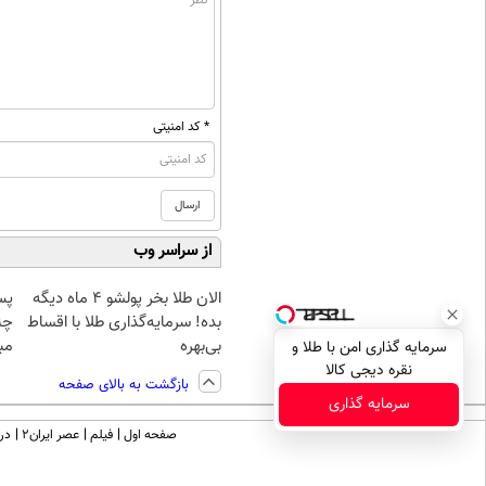
* کد امنیتی
از سراسر وب
الان طلا بخر پولشو 4 ماه دیگه
پس
بده! سرمایه‌گذاری طلا با اقساط
چن
بی‌بهره
مبل
سرمایه گذاری امن با طلا و
نقره دیجی کالا
بازگشت به بالای صفحه
سرمایه گذاری
صفحه اول
فیلم
عصر ایران۲
درب