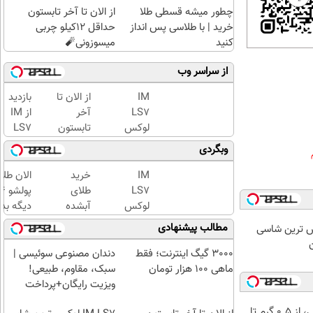
چطور میشه قسطی طلا
از الان تا آخر تابستون
خرید | با طلاسی پس انداز
حداقل 12کیلو چربی
کنید
میسوزونی🧨
از سراسر وب
IM
از الان تا
بازدید
LS7
آخر
از IM
لوکس
تابستون
LS7
ترین
حداقل
لوکس
وبگردی
شاسی
12کیلو
ترین
بلند
چربی
شاسی
IM
خرید
الان طلا
برقی
میسوزونی
بلند
LS7
طلای
ایران
🧨
برقی
لوکس
آبشده
دیگه بده
ایران
ترین
حتی با
سرمایه‌گ
مطالب پیشنهادی
 لوکس ترین شاسی
در
شاسی
۱۰۰هزارتومان
طلا با ا
ن
باشگاه
بلند
بی‌بهره
3000 گیگ اینترنت؛ فقط
دندان مصنوعی سوئیسی |
انقلاب
برقی
ماهی 100 هزار تومان
سبک، مقاوم، طبیعی!
ایران
ویزیت رایگان+پرداخت
اقساطی😍
خرید شمش پلمپ طلاسی، از ۰.۵ گرم تا