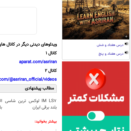
ویدئوهای دیدنی دیگر در کانال های
درس هفتاد و شش
کانال 1
درس هفتاد و پنج
aparat.com/asriran
کانال 2
com/@asriran_official/videos
مطالب پیشنهادی
IM LS7 لوکس ترین شاسی
ا
بلند برقی ایران
با
بیشتر بخوانید: