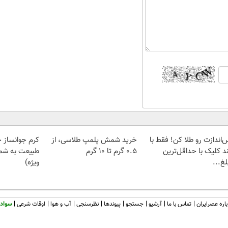
‌اندازت رو طلا کن! فقط با
خرید شمش پلمپ طلاسی، از
کرم جوانساز 
د کلیک با حداقل‌ترین
۰.۵ گرم تا ۱۰ گرم
طبیعت به شما
غ...
ویژه)
اره عصرایران
تماس با ما
آرشیو
جستجو
پیوندها
نظرسنجی
آب و هوا
اوقات شرعی
سواد 