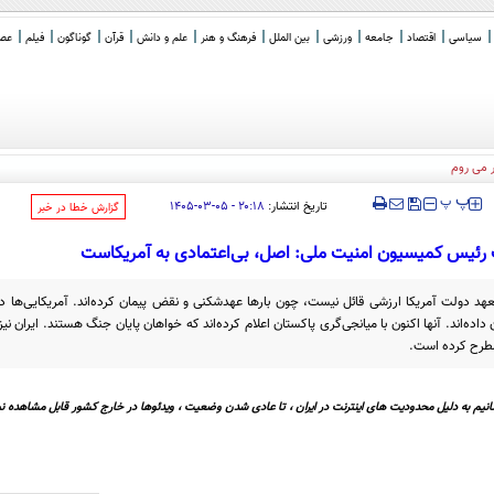
سیاسی
اقتصاد
جامعه
ورزشی
بین الملل
فرهنگ و هنر
علم و دانش
قرآن
گوناگون
فیلم
عصر 
ر می روم
‍‍‍ پ
پ
تاریخ انتشار:
۲۰:۱۸ - ۰۵-۰۳-۱۴۰۵
‌گزارش خطا در خبر
 رئیس کمیسیون امنیت ملی: اصل، بی‌اعتمادی به آمریکاست
هد دولت آمریکا ارزشی قائل نیست، چون بار‌ها عهدشکنی و نقض پیمان کرده‌اند. آمریکایی‌ها 
ان داده‌اند. آنها اکنون با میانجی‌گری پاکستان اعلام کرده‌اند که خواهان پایان جنگ هستند. ایران ن
مطرح کرده است.
نیم به دلیل محدودیت های اینترنت در ایران ، تا عادی شدن وضعیت ، ویدئوها در خارج کشور قابل مشاهده نی