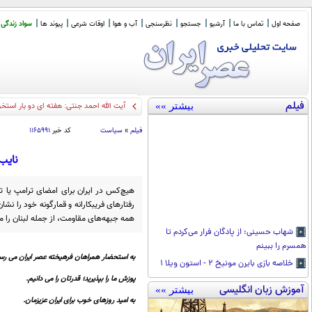
صفحه اول
تماس با ما
آرشیو
جستجو
نظرسنجی
آب و هوا
اوقات شرعی
پیوند ها
سواد زندگی
فیلم
بیشتر »»
آیت الله احمد جنتی: هفته ای دو بار استخ
فیلم
»
سیاست
کد خبر
۱۱۶۵۹۹۱
نایب
هیچ‌کس در ایران برای امضای ترامپ یا تع
رفتار‌های فریبکارانه و قمارگونه خود را نش
همه جبهه‌های مقاومت، از جمله لبنان را 
شهاب حسینی: از پادگان فرار می‌کردم تا
همسرم را ببینم
به استحضار همراهان فرهیخته عصر ایران می رسا
خلاصه بازی بایرن مونیخ ۲ - استون ویلا ۱
پوزش ما را بپذیرید؛ قدرتان را می دانیم.
آموزش زبان انگلیسی
بیشتر »»
به امید روزهای خوب برای ایران عزیزمان.