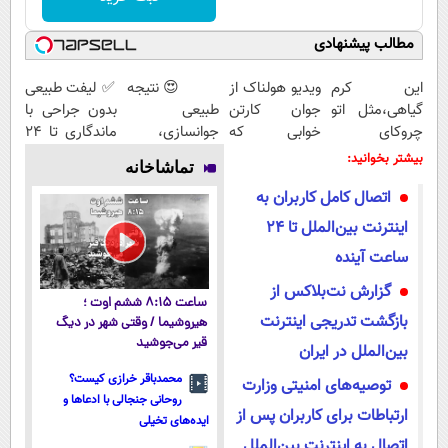
مطالب پیشنهادی
این کرم
ویدیو هولناک از
😍 نتیجه‌
✅ لیفت طبیعی
گیاهی،مثل اتو
جوان کارتن
طبیعی
بدون جراحی با
چروکای
خوابی که
جوانسازی،
ماندگاری تا ۲۴
پوستتوصاف
میلیاردر شد.
بدون درد و
ماه
بیشتر بخوانید:
تماشاخانه
میکنه!50%تخفیف
آموزش رایگان
بدون دوره
اتصال کامل کاربران به
نقاهت؛ مشاوره
رایگان
اینترنت بین‌الملل تا ۲۴
ساعت آینده
گزارش نت‌بلاکس از
ساعت ۸:۱۵ ششم اوت ؛
بازگشت تدریجی اینترنت
هیروشیما / وقتی شهر در دیگ
قیر می‌جوشید
بین‌الملل در ایران
محمدباقر خرازی کیست؟
توصیه‌های امنیتی وزارت
روحانی جنجالی با ادعاها و
ارتباطات برای کاربران پس از
ایده‌های تخیلی
اتصال به اینترنت بین‌الملل