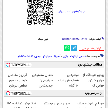
اپلیکیشن عصر ایران
لینک کوتاه:
کپی لینک
‌گزارش خطا در خبر
برچسب ها:
قطعی اینترنت
،
بازی
،
آمیرزا
،
سودوکو
،
جدول کلمات متقاطع
مطالب پیشنهادی
ویدیو هولناک از
نوشیدنی
دندان مصنوعی
آرتروز مفاصل
جوان کارتن
شفابخش کبد با
سوئیسی:
خود را به طور
خوابی که
10 گیاه
جدیدترین
قطعی درمان
میلیاردر شد.
موثر(تخفیف تا
فناوری اروپا،
کنید!
از سراسر وب
آموزش رایگان
امشب)
سبک و مقاوم |
◗پرسش‌نامه◖
پرداخت قسطی
خودتم باورت نمیشه
بدون سوزن پوستتو
نیکاموتور نماینده IM