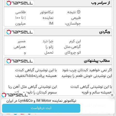
از سراسر وب
😍 نتیجه‌
نیکاموتور
طلاسی
طبیعی
نماینده
| تا 100
جوانسازی،
IM
میلیون
بدون درد
Motor و
وام
وبگردی
و بدون
Lynk&Co
آنی
دوره
در ایران
خرید
این کرم
چرا درد
مسیر
نقاهت؛
طلا💰
گیاهی،مثل
زانو را
همراهی
مشاوره
ثبت
اتو چروکای
تحمل
و
رایگان
نام
پوستتوصاف
می‌کنی؟
گزارش
مطالب پیشنهادی
کن!
میکنه!50%تخفیف
خیلی
عملکرد
ساده
گروه
اگر نمی خواهید کبدتان چرب شود
با این نوشیدنی گیاهی کبدت
درمنزل
اسنپ
این نوشیدنی خوش طعم را بنوشید
همیشه پرقدرته55%تخفیف
درمانش
در
با این نوشیدنی گیاهی کبدت
کن
۱۴۰۴
این نوشیدنی گیاهی مثل آهن ربا
همیشه سالم و قویه
سموم کبدتان را نابود می کند
نیکاموتور نماینده IM Motor و Lynk&Co در ایران
صفحه اول
فیلم
عصر ایران۲
درباره عصرایران
تماس با ما
آرشیو
جستجو
ثبت درخواست
پیوندها
نظرسنجی
آب و هوا
اوقات شرعی
سواد زندگی