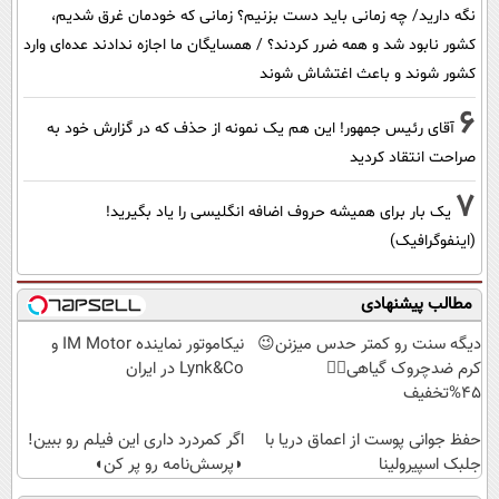
نگه دارید/ چه زمانی باید دست بزنیم؟ زمانی که خودمان غرق شدیم،
کشور نابود شد و همه ضرر کردند؟ / همسایگان ما اجازه ندادند عده‌ای وارد
کشور شوند و باعث اغتشاش شوند
6
آقای رئیس جمهور! این هم یک نمونه از حذف که در گزارش خود به
صراحت انتقاد کردید
7
یک بار برای همیشه حروف اضافه انگلیسی را یاد بگیرید!
(اینفوگرافیک)
مطالب پیشنهادی
دیگه سنت رو کمتر حدس میزنن😉
نیکاموتور نماینده IM Motor و
کرم ضدچروک گیاهی👈🏻
Lynk&Co در ایران
45%تخفیف
حفظ جوانی پوست از اعماق دریا با
اگر کمردرد داری این فیلم رو ببین!
جلبک اسپیرولینا
◗پرسش‌نامه رو پر کن◖