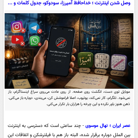
سیاسی
وصل شدن اینترنت ؛ خداحافظ آمیرزا، سودوکو، جدول کلمات و ...
اقتصاد
جامعه
اقتصادی
ورزشی
اجتماعی
خودرو
بین الملل
حوادث
فرهنگ و هنر
سیاست خارجی
سلامت
علم و دانش
یک برش دانایی
قرآن
فناوری و It
محیط زیست
گوناگون
علمی
سفر و تفریح
موبایل توی دست، انگشت روی صفحه. از روی عادت می‌روی سراغ اینستاگرام، باز
فیلم
سرگرمی
نمی‌شود. تلگرام، کار نمی‌کند، یوتیوب، اصلا فراموشش کن، می‌بندی، دوباره باز می‌کنی.
اخبار کریپتو
ذهن هنوز باور نکرده و این چرخه را هزاران بار تکرار می‌کنی.
عصر ایران 2
اقتصاد
باشگاه مغز
آموزش زبان
خواندنی ها و دیدنی ها
ورزش
مجله تصویری سلاح
عصر ایران ؛ نهال موسوی
- چند ساعتی است که دسترسی به اینترنت
داستان کوتاه
سیاست
بین الملل دوباره برقرار شده، البته باز هم با فیلترشکن و اتفاقات این