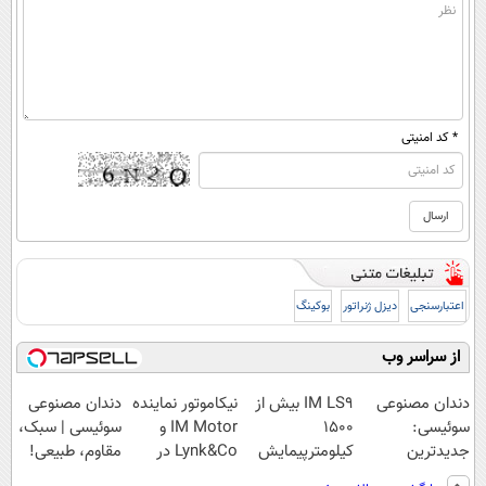
* کد امنیتی
اعتبارسنجی
دیزل ژنراتور
بوکینگ
از سراسر وب
دندان مصنوعی
IM LS9 بیش از
نیکاموتور نماینده
دندان مصنوعی
سوئیسی:
1500
IM Motor و
سوئیسی | سبک،
جدیدترین
کیلومترپیمایش
Lynk&Co در
مقاوم، طبیعی!
فناوری اروپا،
با یکبار شارژ
ایران
ویزیت