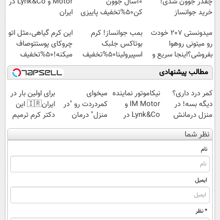
چقدر جوون شدی!
10سال جوون
Motor و Lynk&Co در
خرید جوانساز
کن50%تخفیف پاییزی
ایران
اسپیرولینا با تخفیف
میدونستی 207 خودت
بمب جوانساز! کرم
این کرم گیاهی،مثل اتو
ویژه
رو میتونی روهوا
بوتاکس جلبک
چروکای پوستتوصاف
بفروشی؟اینجا سریع و
اسپیرولینا50%تخفیف
میکنه!50%تخفیف
راحت بفروش
مطالب پیشنهادی
کمر درد داری؟
نیکاموتور نماینده
میخوای
برای اولین بار در
دیگه بسه! در
IM Motor و
کمردردت رو "در
ایران🇮🇷 این
منزل درمانش
Lynk&Co در
منزل" درمان
دکتر کرم ترمیم
کن
ایران
کنی؟ (◂فیلم +
کننده 23 روزه
نظر شما
(◀پرسش‌نامه)
◂پرسش‌نامه)
ساخت!
نام
ایمیل
* نظر