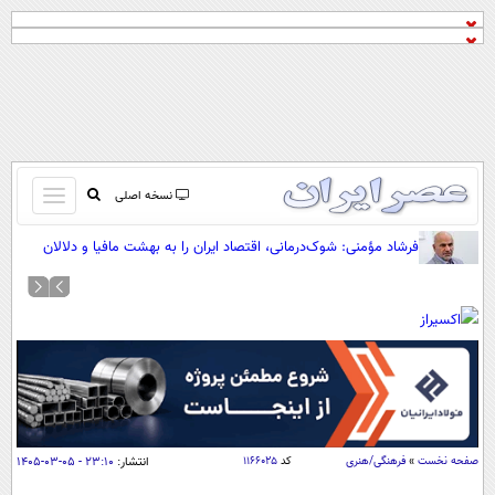
باز
نسخه اصلی
و
صفحه اول
فرشاد مؤمنی: شوک‌درمانی، اقتصاد ایران را به بهشت مافیا و دلالان
بسته
تبدیل کرده است
تماس با ما
کردن
آرشیو
منو
جستجو
نظرسنجی
آب و هوا
اوقات شرعی
پیوند ها
صفحه نخست
»
فرهنگی/هنری
کد
۱۱۶۶۰۲۵
انتشار:
۲۳:۱۰ - ۰۵-۰۳-۱۴۰۵
سواد زندگی