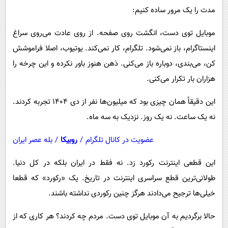
پیامک
سرگرمی
مدت را یک مرور ساده ‌کنیم:
روانشناسی
فناوری
موبایل توی دست، انگشت روی صفحه. از روی عادت می‌روی سراغ
آشپزی
گوناگون
اینستاگرام، باز نمی‌شود. تلگرام، کار نمی‌کند. یوتیوب، اصلا فراموشش
دانلود
حوادث
کن، می‌بندی، دوباره باز می‌کنی. ذهن هنوز باور نکرده و این چرخه را
هزاران بار تکرار می‌کنی.
محیط زیست
سلامت
این دقیقاً همان چیزی بود که میلیون‌ها نفر از دی ۱۴۰۴ تجربه کردند.
نه یک ساعت. نه یک روز. نزدیک به سه ماه.
فرهنگی
بین الملل
عضویت در کانال تلگرام
/
روبیکا
/
بله عصر ایران
اجتماعی
این قطعی اینترنت رکورد زد. نه فقط در ایران بلکه در کل دنیا.
حیات وحش
طولانی‌ترین قطع سراسری اینترنت در تاریخ. یک «رکورد» که قطعا
خیلی‌ها ترجیح می‌دادند هرگز چنین رکوردی نداشته باشند.
سیاست خارجی
حالا برگردیم به آن موبایل توی دست. مردم چه کردند؟ هر کاری که از