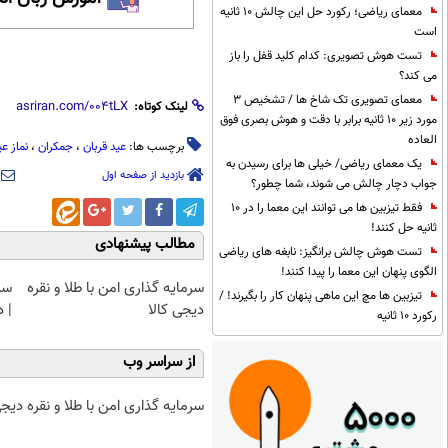
معمای ریاضی؛ رکورد حل این چالش 10 ثانیه
است
تست هوش تصویری: کدام کلید قفل را باز
می کند؟
معمای تصویری تک شاخ ها / تشخیص 3
لینک کوتاه:
مورد زیر 10 ثانیه برابر با دقت و هوش بصری فوق
العاده
برچسب ها:
عید قربان
،
جمکران
،
نماز عی
یک معمای ریاضی/ خیلی ها برای رسیدن به
بازدید از صفحه اول
جواب دچار چالش می شوند، شما چطور؟
فقط تیزبین ها می توانند این معما را در 10
ثانیه حل کنند!
مطالب پیشنهادی
تست هوش چالش برانگیز: نابغه های ریاضی
الگوی پنهان این معما را پیدا کنند!
سرمایه گذاری امن با طلا و نقره
سرم
تیزبین ها مچ این ماهی پنهان کار را بگیرند! /
دیجی کالا
| د
رکورد 10 ثانیه
از سراسر وب
سرمایه گذاری امن با طلا و نقره دیجی