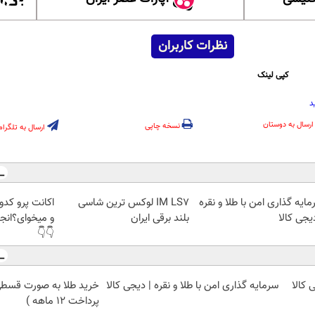
نظرات کاربران
کپی لینک
د
ارسال به دوستان
نسخه چاپی
ارسال به تلگرام
ایه گذاری امن با طلا و نقره
IM LS7 لوکس ترین شاسی
اکانت پرو ک
یجی کالا
بلند برقی ایران
و میخوای؟انجا
👇👇
 کالا
سرمایه گذاری امن با طلا و نقره | دیجی کالا
خرید طلا به صورت قسطی ا
پرداخت 12 ماهه )