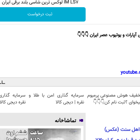
IM LS7 لوکس ترین شاسی بلند برقی ایران
ثبت درخواست
 آپارات و یوتیوب عصر ایران 👇👇👇
youtube.
خفیف هوش مصنوعی پرمیوم
سرمایه گذاری امن با طلا و
سرمایه گذاری
خوای ؟ثبت نام کن👇👇👇
نقره | دیجی کالا
نقره دیجی کالا
تماشاخانه
ار اهل سنت (عکس)