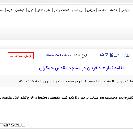
سیاسی
اقتصاد
جامعه
ورزشی
بین الملل
فرهنگ و هنر
علم و دانش
قرآن
گوناگون
فیلم
عصر 
‍‍‍ پ
پ
تاریخ انتشار:
۰۹:۴۸ - ۰۶-۰۳-۱۴۰۵
‌گزارش خطا در خبر
اقامه نماز عید قربان در مسجد مقدس جمکران
سترده مردم و اقامه نماز عید سعید قربان در مسجد مقدس جمکران را مشاهده می‌کنید.
نیم به دلیل محدودیت های اینترنت در ایران ، تا عادی شدن وضعیت ، ویدئوها در خارج کشور قابل مشاهده نی