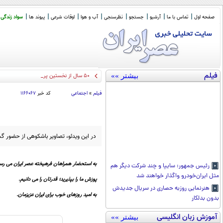
صفحه اول
تماس با ما
آرشیو
جستجو
نظرسنجی
آب و هوا
اوقات شرعی
پیوند ها
سواد زندگی
فیلم
بیشتر »»
50 سال از نخستین پرواز هما از ته
_
فیلم
»
اجتماعی
کد خبر
۱۱۶۶۰۶۷
در این ویدئو، تصاویر باشکوهی از حضور گ
به استحضار همراهان فرهیخته عصر ایران می رسا
رئیس جمهور: سایپا و چند شرکت دیگر هم
مثل ایران‌خودرو واگذار خواهند شد
پوزش ما را بپذیرید؛ قدرتان را می دانیم.
هنرنمایی روزبه حصاری در سریال جدیدش
به امید روزهای خوب برای ایران عزیزمان.
بدون بدلکار
آموزش زبان انگلیسی
بیشتر »»