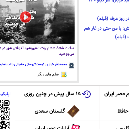
قیمت دام زنده در آستانه عید قربان؛ هر کیلو ۷۳۰
 روز عرفه (فیلم)
ش: با من حتی در غار هم
 (فیلم)
ساعت ۸:۱۵ ششم اوت ؛ هیروشیما / وقتی شهر در
می‌جوشید
محمدباقر خرازی کیست؟روحانی جنجالی با ادعاها و 
فیلم های دیگر
 عصر ایران
۱۵ سال پیش در چنین روزی
اپلیکی
 حافظ
گلستان سعدی
گلیسی
آپارات عصر ایران