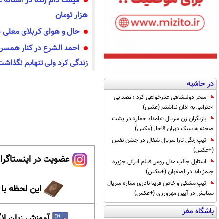
هزار تومان
حال و هوای کربلای معلی در
احمد الشرع در کنار همسر
زندگی کرد ولی تنهایم نگذاشت
در حاشیه
سحر دولتشاهی عذرخواهی کرد ؛ قصد بی
احترامی به اذان نداشتم (عکس)
بازیگران زن سریال «بامداد خمار» در پشت
صحنه به سبک دوران قاجار (عکس)
تیپ رنگی تارا سریال شغال در جشن نفس
(+عکس)
عضویت در اینستاگرام
استایل جالب مدل روس فیلم ایرانی جزیره
جیمز باند در اصفهان (+عکس)
تیپ مشکی و خاص فریبا نادری ستاره سریال
این لحظه با
ستایش در آیین مهرورزی (+عکس)
باشگاه مغز
آموزش زبان ان