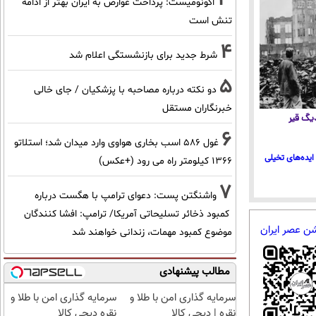
اکونومیست: پرداخت عوارض به ایران بهتر از ادامه
تنش است
4
شرط جدید برای بازنشستگی اعلام شد
5
دو نکته درباره مصاحبه با پزشکیان / جای خالی
خبرنگاران مستقل
 دیگ قیر
6
غول 586 اسب بخاری هواوی وارد میدان شد؛ استلاتو
ایده‌های تخیلی
1366 کیلومتر راه می رود (+عکس)
7
واشنگتن پست: دعوای ترامپ با هگست درباره
کمبود ذخائر تسلیحاتی آمریکا/ ترامپ: افشا کنندگان
شن عصر ایران
موضوع کمبود مهمات، زندانی خواهند شد
مطالب پیشنهادی
سرمایه گذاری امن با طلا و
سرمایه گذاری امن با طلا و
نقره | دیجی کالا
نقره دیجی کالا