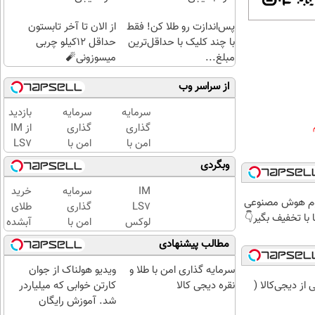
پس‌اندازت رو طلا کن! فقط
از الان تا آخر تابستون
با چند کلیک با حداقل‌ترین
حداقل 12کیلو چربی
مبلغ...
میسوزونی🧨
از سراسر وب
سرمایه
سرمایه
بازدید
گذاری
گذاری
از IM
امن با
امن با
LS7
طلا و
طلا و
لوکس
وبگردی
نقره
نقره |
ترین
دیجی
دیجی
شاسی
IM
سرمایه
خرید
دوم هوش مصنوعی
کالا
کالا
بلند
LS7
گذاری
طلای
 با تخفیف بگیر👇
برقی
لوکس
امن با
آبشده
ایران
ترین
طلا و
حتی با
مطالب پیشنهادی
در
شاسی
نقره
۱۰۰هزارتومان
باشگاه
بلند
دیجی
سرمایه گذاری امن با طلا و
ویدیو هولناک از جوان
انقلاب
برقی
کالا
نقره دیجی کالا
کارتن خوابی که میلیاردر
ز دیجی‌کالا (
ایران
شد. آموزش رایگان