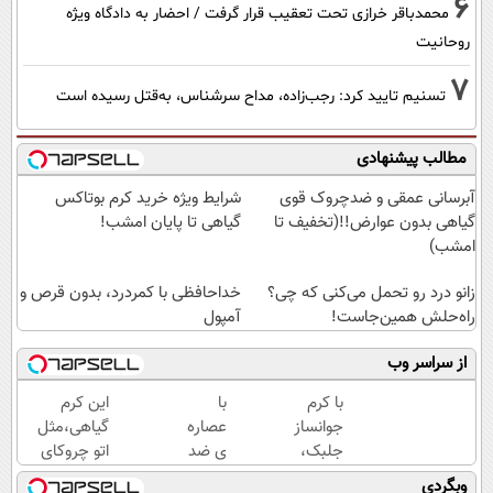
6
محمدباقر خرازی تحت تعقیب قرار گرفت / احضار به دادگاه ویژه
روحانیت
7
تسنیم تایید کرد: رجب‌زاده، مداح سرشناس، به‌قتل رسیده است
مطالب پیشنهادی
آبرسانی عمقی و ضدچروک قوی
شرایط ویژه خرید کرم بوتاکس
گیاهی بدون عوارض!!(تخفیف تا
گیاهی تا پایان امشب!
امشب)
زانو درد رو تحمل می‌کنی که چی؟
خداحافظی با کمردرد، بدون قرص و
راه‌حلش همین‌جاست!
آمپول
از سراسر وب
با کرم
با
این کرم
جوانساز
عصاره
گیاهی،مثل
جلبک،
ی ضد
اتو چروکای
پیری رو
پیری
پوستتوصاف
وبگردی