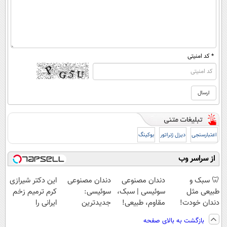
* کد امنیتی
اعتبارسنجی
دیزل ژنراتور
بوکینگ
از سراسر وب
🦷 سبک و
دندان مصنوعی
دندان مصنوعی
این دکتر شیرازی
طبیعی مثل
سوئیسی | سبک،
سوئیسی:
کرم ترمیم زخم
دندان خودت!
مقاوم، طبیعی!
جدیدترین
ایرانی را
نصب آسان و
ویزیت
فناوری اروپا،
ساخت!!!
بازگشت به بالای صفحه
پرداخت اقساطی
رایگان+پرداخت
سبک و مقاوم |