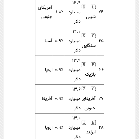
۱۴.۹
🇨🇱
آمریکای
۲۴
میلیارد
۱.۰٪
شیلی
جنوبی
دلار
۱۴.۰
🇸🇬
۲۵
میلیارد
۰.۹٪
آسیا
سنگاپور
دلار
۱۳.۹
🇧🇪
۲۶
میلیارد
۰.۹٪
اروپا
بلژیک
دلار
۱۳.۶
🇿🇦
۲۷
آفریقای
میلیارد
۰.۹٪
آفریقا
جنوبی
دلار
۱۳.۰
🇮🇪
۲۸
میلیارد
۰.۹٪
اروپا
ایرلند
دلار