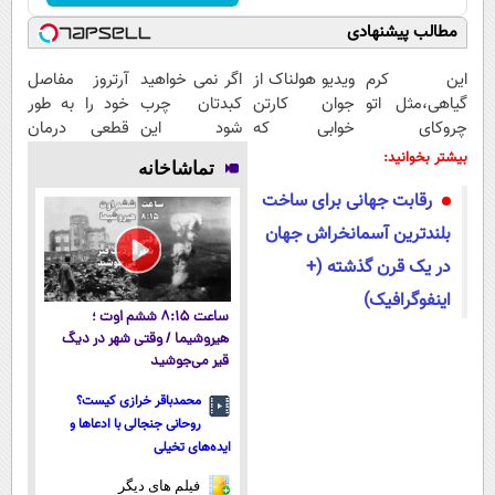
مطالب پیشنهادی
این کرم
ویدیو هولناک از
اگر نمی خواهید
آرتروز مفاصل
گیاهی،مثل اتو
جوان کارتن
کبدتان چرب
خود را به طور
چروکای
خوابی که
شود این
قطعی درمان
پوستتوصاف
میلیاردر شد.
نوشیدنی خوش
کنید!
بیشتر بخوانید:
تماشاخانه
میکنه!50%تخفیف
آموزش رایگان
طعم را بنوشید
◗پرسش‌نامه◖
رقابت جهانی برای ساخت
بلندترین آسمانخراش جهان
در یک قرن گذشته (+
اینفوگرافیک)
ساعت ۸:۱۵ ششم اوت ؛
هیروشیما / وقتی شهر در دیگ
قیر می‌جوشید
محمدباقر خرازی کیست؟
روحانی جنجالی با ادعاها و
ایده‌های تخیلی
فیلم های دیگر