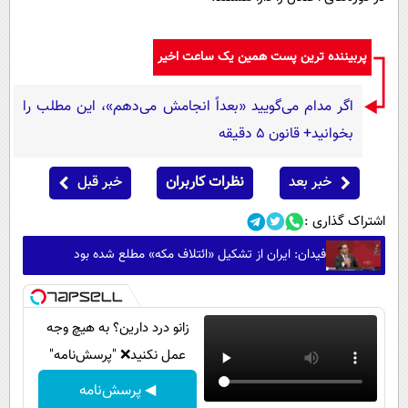
پربیننده ترین پست همین یک ساعت اخیر
اگر مدام می‌گویید «بعداً انجامش می‌دهم»، این مطلب را
بخوانید+ قانون ۵ دقیقه
خبر بعد
نظرات کاربران
خبر قبل
اشتراک گذاری :
فیدان: ایران از تشکیل «ائتلاف مکه» مطلع شده بود
زانو درد دارین؟ به هیچ وجه
عمل نکنید❌ "پرسش‌نامه"
◀ پرسش‌نامه