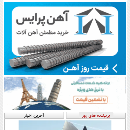
💳 📍 تهران
اقساطی😍
پرداخت قسطی
پربیننده های روز
آخرین اخبار