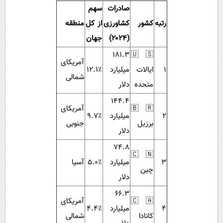
صادرات
سهم
رتبه
کشور
کشاورزی
از کل
منطقه
(۲۰۲۴)
جهان
۱۸۱.۳
🇺🇸
آمریکای
۱
ایالات
میلیارد
۱۲.۱٪
شمالی
متحده
دلار
۱۴۴.۴
🇧🇷
آمریکای
۲
میلیارد
۹.۷٪
برزیل
جنوبی
دلار
۷۴.۸
🇨🇳
۳
میلیارد
۵.۰٪
آسیا
چین
دلار
۶۶.۳
🇨🇦
آمریکای
۴
میلیارد
۴.۴٪
کانادا
شمالی