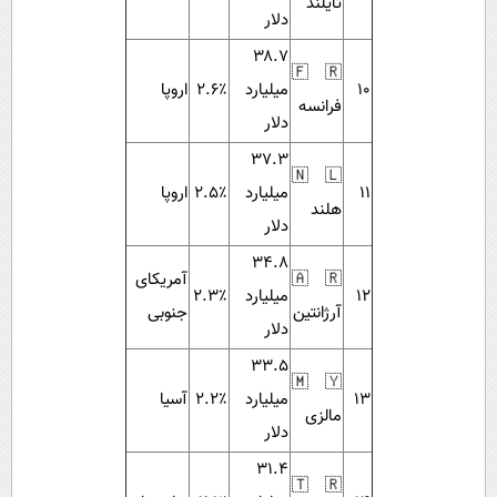
تایلند
دلار
۳۸.۷
🇫🇷
۱۰
میلیارد
۲.۶٪
اروپا
فرانسه
دلار
۳۷.۳
🇳🇱
۱۱
میلیارد
۲.۵٪
اروپا
هلند
دلار
۳۴.۸
🇦🇷
آمریکای
۱۲
میلیارد
۲.۳٪
آرژانتین
جنوبی
دلار
۳۳.۵
🇲🇾
۱۳
میلیارد
۲.۲٪
آسیا
مالزی
دلار
۳۱.۴
🇹🇷