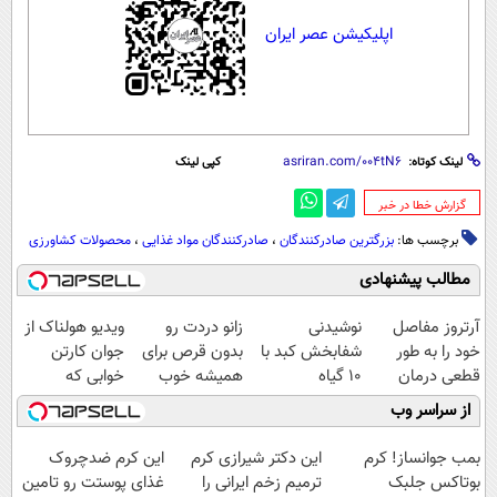
اپلیکیشن عصر ایران
لینک کوتاه:
کپی لینک
‌گزارش خطا در خبر
برچسب ها:
بزرگترین صادرکنندگان
،
صادرکنندگان مواد غذایی
،
محصولات کشاورزی
مطالب پیشنهادی
آرتروز مفاصل
نوشیدنی
زانو دردت رو
ویدیو هولناک از
خود را به طور
شفابخش کبد با
بدون قرص برای
جوان کارتن
قطعی درمان
10 گیاه
همیشه خوب
خوابی که
کنید!
موثر(تخفیف تا
کن! (قدم اول،
میلیاردر شد.
از سراسر وب
◗پرسش‌نامه◖
امشب)
پرسش‌نامه)
آموزش رایگان
بمب جوانساز! کرم
این دکتر شیرازی کرم
این کرم ضدچروک
بوتاکس جلبک
ترمیم زخم ایرانی را
غذای پوستت رو تامین