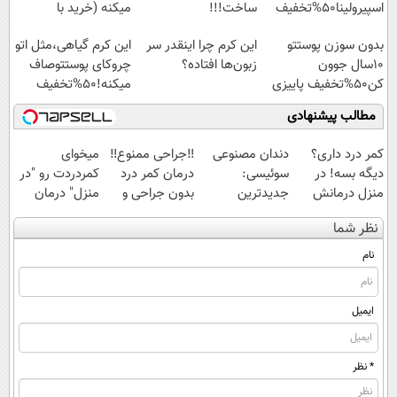
اسپیرولینا50%تخفیف
ساخت!!!
میکنه (خرید با
40%تخفیف)
بدون سوزن پوستتو
این کرم چرا اینقدر سر
این کرم گیاهی،مثل اتو
10سال جوون
زبون‌ها افتاده؟
چروکای پوستتوصاف
کن50%تخفیف پاییزی
میکنه!50%تخفیف
مطالب پیشنهادی
کمر درد داری؟
دندان مصنوعی
‼️جراحی ممنوع‼️
میخوای
دیگه بسه! در
سوئیسی:
درمان کمر درد
کمردردت رو "در
منزل درمانش
جدیدترین
بدون جراحی و
منزل" درمان
کن
فناوری اروپا،
دوره نقاهت
کنی؟ (◂فیلم +
نظر شما
(◀پرسش‌نامه)
سبک و مقاوم |
◂پرسش‌نامه)
پرداخت قسطی
نام
ایمیل
* نظر