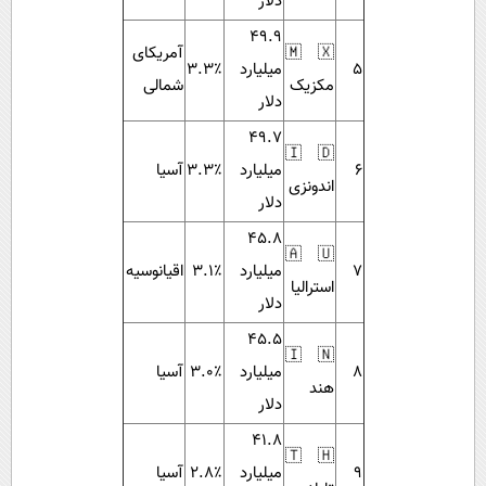
دلار
۴۹.۹
🇲🇽
آمریکای
۵
میلیارد
۳.۳٪
مکزیک
شمالی
دلار
۴۹.۷
🇮🇩
۶
میلیارد
۳.۳٪
آسیا
اندونزی
دلار
۴۵.۸
🇦🇺
۷
میلیارد
۳.۱٪
اقیانوسیه
استرالیا
دلار
۴۵.۵
🇮🇳
۸
میلیارد
۳.۰٪
آسیا
هند
دلار
۴۱.۸
🇹🇭
۹
میلیارد
۲.۸٪
آسیا