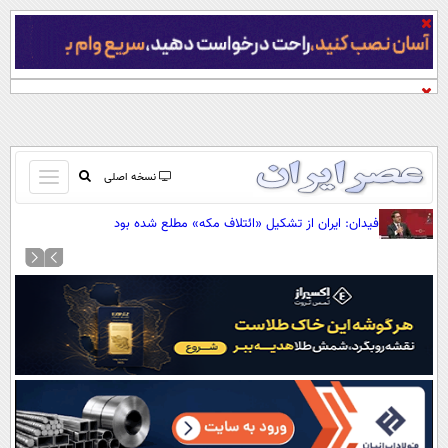
باز
نسخه اصلی
و
صفحه اول
فیدان: ایران از تشکیل «ائتلاف مکه» مطلع شده بود
بسته
تماس با ما
کردن
آرشیو
منو
جستجو
نظرسنجی
آب و هوا
اوقات شرعی
پیوند ها
سواد زندگی