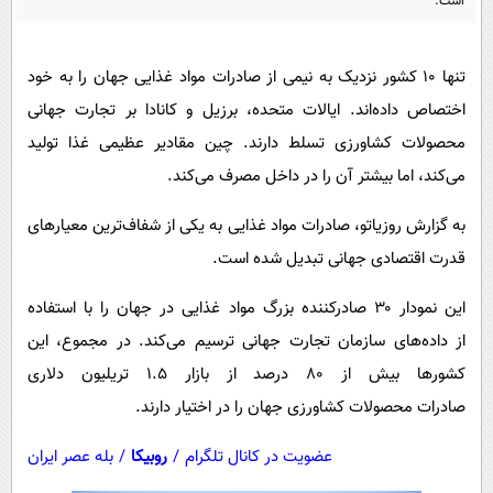
است.
پیامک
سرگرمی
روانشناسی
فناوری
تنها ۱۰ کشور نزدیک به نیمی از صادرات مواد غذایی جهان را به خود
آشپزی
گوناگون
اختصاص داده‌اند. ایالات متحده، برزیل و کانادا بر تجارت جهانی
دانلود
حوادث
محصولات کشاورزی تسلط دارند. چین مقادیر عظیمی غذا تولید
محیط زیست
می‌کند، اما بیشتر آن را در داخل مصرف می‌کند.
سلامت
به گزارش روزیاتو، صادرات مواد غذایی به یکی از شفاف‌ترین معیارهای
فرهنگی
قدرت اقتصادی جهانی تبدیل شده است.
بین الملل
این نمودار ۳۰ صادرکننده بزرگ مواد غذایی در جهان را با استفاده
اجتماعی
از داده‌های سازمان تجارت جهانی ترسیم می‌کند. در مجموع، این
کشورها بیش از ۸۰ درصد از بازار ۱.۵ تریلیون دلاری
حیات وحش
صادرات محصولات کشاورزی جهان را در اختیار دارند.
سیاست خارجی
عضویت در کانال تلگرام
/
روبیکا
/
بله عصر ایران