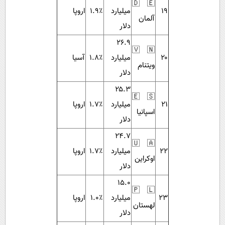
🇩🇪
۱۹
میلیارد
۱.۹٪
اروپا
آلمان
دلار
۲۶.۹
🇻🇳
۲۰
میلیارد
۱.۸٪
آسیا
ویتنام
دلار
۲۵.۳
🇪🇸
۲۱
میلیارد
۱.۷٪
اروپا
اسپانیا
دلار
۲۴.۷
🇺🇦
۲۲
میلیارد
۱.۷٪
اروپا
اوکراین
دلار
۱۵.۰
🇵🇱
۲۳
میلیارد
۱.۰٪
اروپا
لهستان
دلار