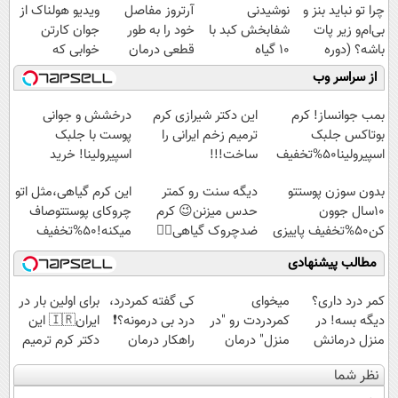
چرا تو نباید بنز و
نوشیدنی
آرتروز مفاصل
ویدیو هولناک از
بی‌ام‌و زیر پات
شفابخش کبد با
خود را به طور
جوان کارتن
باشه؟ (دوره
10 گیاه
قطعی درمان
خوابی که
رایگان درآمد
موثر(تخفیف تا
کنید!
میلیاردر شد.
از سراسر وب
میلیاردی)
امشب)
◗پرسش‌نامه◖
آموزش رایگان
بمب جوانساز! کرم
این دکتر شیرازی کرم
درخشش و جوانی
بوتاکس جلبک
ترمیم زخم ایرانی را
پوست با جلبک
اسپیرولینا50%تخفیف
ساخت!!!
اسپیرولینا! خرید
محصول با تخفیف ویژه
بدون سوزن پوستتو
دیگه سنت رو کمتر
این کرم گیاهی،مثل اتو
10سال جوون
حدس میزنن😉 کرم
چروکای پوستتوصاف
کن50%تخفیف پاییزی
ضدچروک گیاهی👈🏻
میکنه!50%تخفیف
45%تخفیف
مطالب پیشنهادی
کمر درد داری؟
میخوای
کی گفته کمردرد،
برای اولین بار در
دیگه بسه! در
کمردردت رو "در
درد بی درمونه؟❗
ایران🇮🇷 این
منزل درمانش
منزل" درمان
راهکار درمان
دکتر کرم ترمیم
کن
کنی؟ (◂فیلم +
+پرسشنامه
کننده 23 روزه
نظر شما
(◀پرسش‌نامه)
◂پرسش‌نامه)
ساخت!