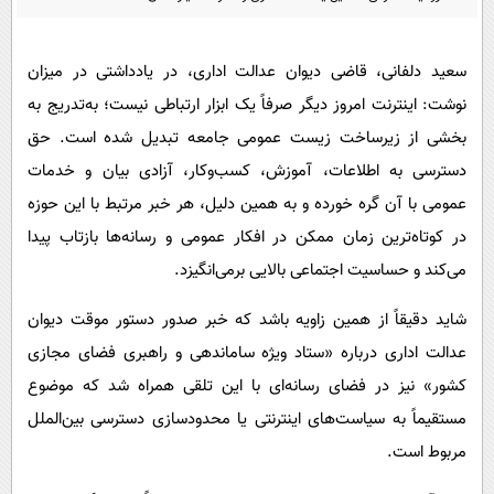
پیامک
سرگرمی
روانشناسی
فناوری
سعید دلفانی، قاضی دیوان عدالت اداری، در یادداشتی در میزان
آشپزی
گوناگون
نوشت: اینترنت امروز دیگر صرفاً یک ابزار ارتباطی نیست؛ به‌تدریج به
دانلود
حوادث
بخشی از زیرساخت زیست عمومی جامعه تبدیل شده است. حق
دسترسی به اطلاعات، آموزش، کسب‌وکار، آزادی بیان و خدمات
محیط زیست
عمومی با آن گره خورده و به همین دلیل، هر خبر مرتبط با این حوزه
سلامت
در کوتاه‌ترین زمان ممکن در افکار عمومی و رسانه‌ها بازتاب پیدا
فرهنگی
می‌کند و حساسیت اجتماعی بالایی برمی‌انگیزد.
بین الملل
شاید دقیقاً از همین زاویه باشد که خبر صدور دستور موقت دیوان
اجتماعی
عدالت اداری درباره «ستاد ویژه ساماندهی و راهبری فضای مجازی
حیات وحش
کشور» نیز در فضای رسانه‌ای با این تلقی همراه شد که موضوع
مستقیماً به سیاست‌های اینترنتی یا محدودسازی دسترسی بین‌الملل
سیاست خارجی
مربوط است.