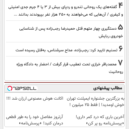
4
گفته‌های یک روحانی تندرو و ردپای بیش از ۳ یا ۴ جرم جدی امنیتی
و کیفری / آن‌هایی که می‌خواهند به ۲۵۰ هزار نفر بپیوندند بدانند ...
5
دستگیری چهار متهم قتل حمیدرضا رجب‌زاده پس از شناسایی
خودروی ربایش
6
تسنیم تایید کرد: رجب‌زاده، مداح سرشناس، به‌قتل رسیده است
7
محمدباقر خرازی تحت تعقیب قرار گرفت / احضار به دادگاه ویژه
روحانیت
مطالب پیشنهادی
به بزرگترین جشنواره ایمپلنت تهران
اکانت هوش مصنوعی ارزان شد !!!
خوش اومدید! | فقط ۲۵ میلیون !
آخرین باری که درد کمر داری!
آرتروز مفاصل خود را به طور قطعی
◗پرسش‌نامه رو پر کن◖
درمان کنید! ◗پرسش‌نامه◖