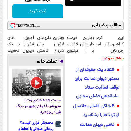
ثبت خرید
مطالب پیشنهادی
این کرم
بهترین قیمت
بهترین داروهای
آمپول های
گیاهی،مثل اتو
داروهای لاغری،
لاغری برای
لاغری با یک
چروکای
با ۱ میلیون
شروع کاهش
میلیون تخفیف
پوستتوصاف
تخفیف و ارسال
وزن، ارسال از
| ارسال از
بیشتر بخوانید:
تماشاخانه
میکنه!50%تخفیف
از داروخانه‌
داروخانه های
داروخانه های
انتقاد یک حقوقدان از
نزدیکت!
معتبر
دستور دیوان عدالت برای
توقف فعالیت ستاد
ساماندهی فضای مجازی
ساعت ۸:۱۵ ششم اوت ؛
۴ شاکی قضایی «اتصال
هیروشیما / وقتی شهر در دیگ
قیر می‌جوشید
اینترنت» را بشناسید
محمدباقر خرازی کیست؟
قاضی دیوان عدالت
روحانی جنجالی با ادعاها و