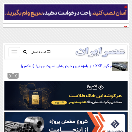
باز
نسخه اصلی
و
صفحه اول
جگوار XKE ؛ از بامزه ترین خودروهای اسپرت جهان! (+عکس)
بسته
تماس با ما
کردن
آرشیو
منو
جستجو
نظرسنجی
آب و هوا
اوقات شرعی
پیوند ها
سواد زندگی