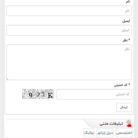
نام
ایمیل
* نظر
* کد امنیتی
اعتبارسنجی
دیزل ژنراتور
بوکینگ