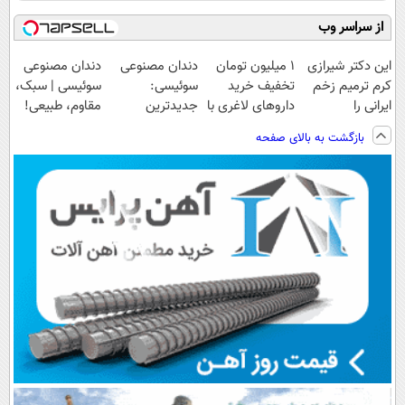
از سراسر وب
این دکتر شیرازی
1 میلیون تومان
دندان مصنوعی
دندان مصنوعی
کرم ترمیم زخم
تخفیف خرید
سوئیسی:
سوئیسی | سبک،
ایرانی را
داروهای لاغری با
جدیدترین
مقاوم، طبیعی!
ساخت!!!
ارسال از
فناوری اروپا،
ویزیت
بازگشت به بالای صفحه
داروخانه و پک
سبک و مقاوم |
رایگان+پرداخت
یخ!
پرداخت قسطی
اقساطی😍