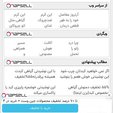
از سراسر وب
آرتروز مفاصل
این کرم
این کرم
خود را به طور
ضدچروک
گیاهی،مثل
قطعی درمان
غذای
اتو چروکای
کنید!
پوستت
پوستتوصاف
وبگردی
◗پرسش‌نامه◖
رو تامین
میکنه!50%تخفیف
میکنه
چرا درد
اکانت
مسیر
(خرید با
زانو را
هوش
همراهی
40%تخفیف)
تحمل
مصنوعی
و
می‌کنی؟
ارزان
گزارش
مطالب پیشنهادی
خیلی
شد !!!
عملکرد
ساده
گروه
اگر نمی خواهید کبدتان چرب شود
با این نوشیدنی گیاهی کبدت
درمنزل
اسنپ
این نوشیدنی خوش طعم را بنوشید
همیشه پرقدرته55%تخفیف
درمانش
در
کن
55% تخفیف دمنوش گیاهی
۱۴۰۴
این نوشیدنی خوشمزه پاییزی کبد را
مخصوص کبد(بزن اینجا)
پاکسازی میکند
تا 70 درصد تخفیف محصولات جین وست + خرید در 4
صفحه اول
فیلم
عصر ایران۲
درباره عصرایران
تماس با ما
آرشیو
جستجو
قسط
خرید با تخفیف
پیوندها
نظرسنجی
آب و هوا
اوقات شرعی
سواد زندگی