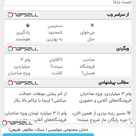
دست نده!
از سراسر وب
🌟
دسترسی
🧠
می‌خوای
نامحدود
یادگیری
مثل
به بهترین
هوشمند
رتبه‌برترها
آموزش‌ها
یعنی ماز!
وبگردی
بدرخشی؟
تا روز
جمع‌بندی
همین
کنکور
تابستون
صاحب
‼️آقایان
وام ۳
الان دوره
رایگان رو
فروشگاه
نبینند‼️
میلیاردی،
الماس
از دست
هستی؟
کاشت
ویژه صاحبان
ماز رو
نده 📘
وام تا ۳
موی
فروشگاه‌های
مطالب پیشنهادی
شروع ک
میلیارد
طبیعی با
آنلاین و
تومان
جدیدترین
حضوری
وام ۳ میلیاردی، ویژه صاحبان
از کم پشتی موهات خجالت
بگیر
متد روز
فروشگاه‌های آنلاین و حضوری
میکشی؟ اینجا با تراکم بالا بکار
دنیا
🎯 مسیر رتبه برتری از همین الان،
وام تا ۳ میلیارد تومان ویژه صاحبان
با دوره رایگان ماز شروع میشه!
فروشگاه‌های آنلاین و حضوری
دندان مصنوعی سوئیسی | سبک، مقاوم، طبیعی!
صفحه اول
فیلم
عصر ایران۲
درباره عصرایران
تماس با ما
آرشیو
جستجو