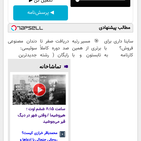
تکمیل کن ▶
◀ پرسش‌نامه
مطالب پیشنهادی
ساینا داری برای
🎯 مسیر رتبه
دریافت صفر تا
دندان مصنوعی
فروش؟ با
برتری از همین
صد دوره کاملاً
سوئیسی:
کارنامه به
تابستون و با
رایگان ( رشته
جدیدترین
بهترین قیمت
دوره رایگان ماز
ریاضی، تجربی،
فناوری اروپا،
تماشاخانه
بفروش!
شروع میشه!
انسانی)
سبک و مقاوم |
پرداخت قسطی
ساعت ۸:۱۵ ششم اوت ؛
هیروشیما / وقتی شهر در دیگ
قیر می‌جوشید
محمدباقر خرازی کیست؟
روحانی جنجالی با ادعاها و