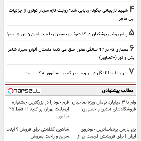
4
شهید لاریجانی چگونه ردیابی شد؟ روایت تازه سردار کوثری از جزئیات
این ماجرا
5
پیام روشن پزشکیان در گفت‌و‌گوی تصویری با مرد نامرئی: من هستم!
6
معماری که در 92 سالگی هنوز خلق می کند؛ داستان آلوارو سیزا، شاعر
بتن و نور (+تصاویر)
7
امروز با حافظ: گُل در بَر و مِی در کَف و معشوق به کام است
مطالب پیشنهادی
وام تا ۳ میلیارد تومان ویژه صاحبان
فرم خود را در بزرگترین جشنواره
فروشگاه‌های آنلاین و حضوری
ایمپلنت تهران پر کنید ! | فقط ۲۵
میلیون
پژو پارس پرتقاضاترین خودروی
شاهین گذاشتی برای فروش ؟ اینجا
ایران | برای فروشش فرصت رو از
سریع و راحت بفروش