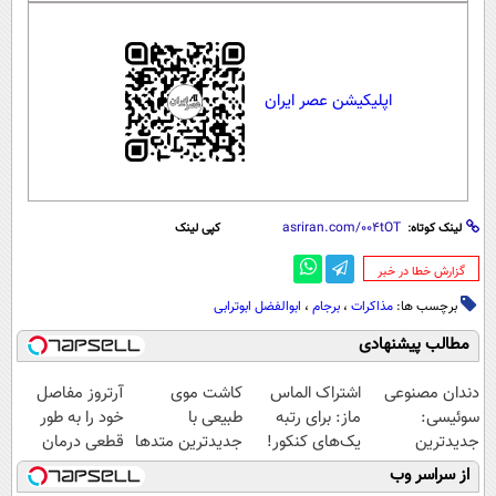
اپلیکیشن عصر ایران
لینک کوتاه:
کپی لینک
‌گزارش خطا در خبر
برچسب ها:
مذاکرات
،
برجام
،
ابوالفضل ابوترابی
مطالب پیشنهادی
دندان مصنوعی
اشتراک الماس
کاشت موی
آرتروز مفاصل
سوئیسی:
ماز: برای رتبه
طبیعی با
خود را به طور
جدیدترین
یک‌های کنکور!
جدیدترین متدها
قطعی درمان
فناوری اروپا،
و قیمت عالی
کنید!
از سراسر وب
سبک و مقاوم |
◗پرسش‌نامه◖