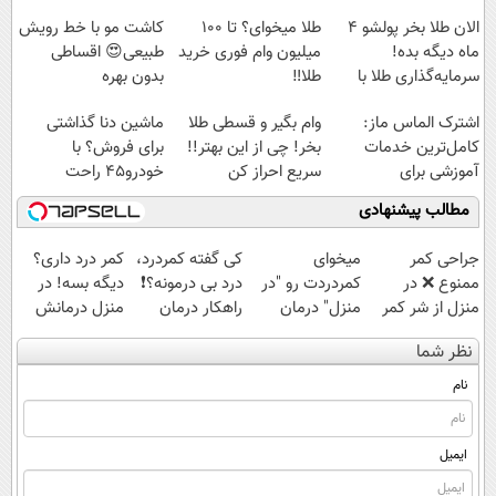
پرداخت قسطی
الان طلا بخر پولشو 4
طلا میخوای؟ تا 100
کاشت مو با خط رویش
ماه دیگه بده!
میلیون وام فوری خرید
طبیعی😍 اقساطی
سرمایه‌گذاری طلا با
طلا‼️
بدون بهره
اقساط بی‌بهره
اشترک الماس ماز:
وام بگیر و قسطی طلا
ماشین دنا گذاشتی
کامل‌ترین خدمات
بخر! چی از این بهتر!!
برای فروش؟ با
آموزشی برای
سریع احراز کن
خودرو45 راحت
کنکوری‌ها
بفروش
مطالب پیشنهادی
جراحی کمر
میخوای
کی گفته کمردرد،
کمر درد داری؟
ممنوع ❌ در
کمردردت رو "در
درد بی درمونه؟❗
دیگه بسه! در
منزل از شر کمر
منزل" درمان
راهکار درمان
منزل درمانش
درد خلاص
کنی؟ (◂فیلم +
+پرسشنامه
کن
نظر شما
شوید◂پرسش‌نامه
◂پرسش‌نامه)
(◀پرسش‌نامه)
نام
ایمیل