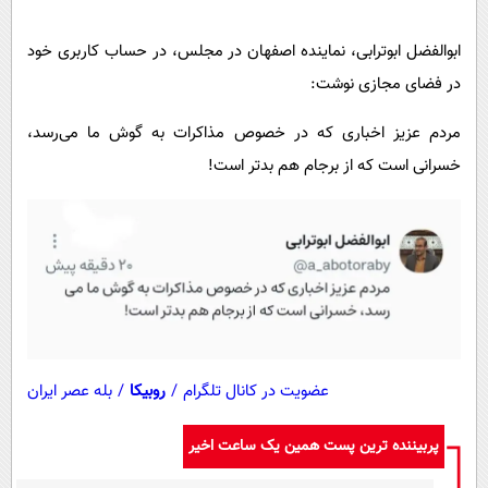
پیامک
سرگرمی
روانشناسی
ابوالفضل ابوترابی، نماینده اصفهان در مجلس، در حساب کاربری خود
فناوری
در فضای مجازی نوشت:
آشپزی
گوناگون
دانلود
مردم عزیز اخباری که در خصوص مذاکرات به گوش ما می‌رسد،
حوادث
خسرانی است که از برجام هم بدتر است!
محیط زیست
سلامت
فرهنگی
بین الملل
اجتماعی
حیات وحش
عضویت در کانال تلگرام
/
روبیکا
/
بله عصر ایران
سیاست خارجی
پربیننده ترین پست همین یک ساعت اخیر