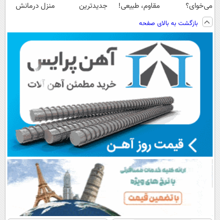
می‌خوای؟
مقاوم، طبیعی!
جدیدترین
منزل درمانش
پرداخت اقساطی
ویزیت
فناوری اروپا،
کن
بازگشت به بالای صفحه
هم داریم!😍 |
رایگان+پرداخت
سبک و مقاوم |
(◀پرسش‌نامه)
📍تهران
اقساطی😍
پرداخت قسطی